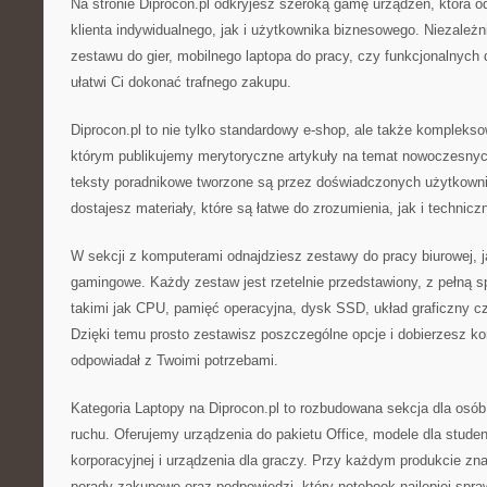
Na stronie Diprocon.pl odkryjesz szeroką gamę urządzeń, która 
klienta indywidualnego, jak i użytkownika biznesowego. Niezależ
zestawu do gier, mobilnego laptopa do pracy, czy funkcjonalnych
ułatwi Ci dokonać trafnego zakupu.
Diprocon.pl to nie tylko standardowy e-shop, ale także kompleks
którym publikujemy merytoryczne artykuły na temat nowoczesnyc
teksty poradnikowe tworzone są przez doświadczonych użytkown
dostajesz materiały, które są łatwe do zrozumienia, jak i technicz
W sekcji z komputerami odnajdziesz zestawy do pracy biurowej, j
gamingowe. Każdy zestaw jest rzetelnie przedstawiony, z pełną s
takimi jak CPU, pamięć operacyjna, dysk SSD, układ graficzny cz
Dzięki temu prosto zestawisz poszczególne opcje i dobierzesz ko
odpowiadał z Twoimi potrzebami.
Kategoria Laptopy na Diprocon.pl to rozbudowana sekcja dla osób,
ruchu. Oferujemy urządzenia do pakietu Office, modele dla studen
korporacyjnej i urządzenia dla graczy. Przy każdym produkcie zn
porady zakupowe oraz podpowiedzi, który notebook najlepiej spr