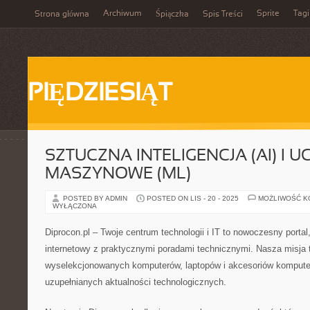
Archiwum
Sprite
Tagi
Strona główna
Śpiączka
Spis Treści
PIĘDZIESIĄT
SZTUCZNA INTELIGENCJA (AI) I U
MASZYNOWE (ML)
POSTED BY ADMIN
POSTED ON LIS - 20 - 2025
MOŻLIWOŚĆ 
WYŁĄCZONA
Diprocon.pl – Twoje centrum technologii i IT to nowoczesny portal
internetowy z praktycznymi poradami technicznymi. Nasza misja 
wyselekcjonowanych komputerów, laptopów i akcesoriów kompute
uzupełnianych aktualności technologicznych.