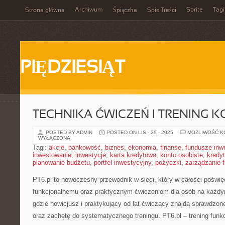
Archiwum
Sprite
Tagi
Strona główna
Śpiączka
Spis Treści
PIĘDZIESIĄT
TECHNIKA ĆWICZEŃ I TRENING K
POSTED BY ADMIN
POSTED ON LIS - 29 - 2025
MOŻLIWOŚĆ 
WYŁĄCZONA
Tagi:
akcje
,
bankowość
,
biznes
,
ekonomia
,
finanse
,
fundusze inw
inwestowanie
,
inwestycje
,
karta kredytowa
,
konto osobiste
,
kredyt
planowanie budżetu
,
portfel inwestycyjny
,
pożyczki
,
zarządzanie 
PT6.pl to nowoczesny przewodnik w sieci, który w całości poświęc
funkcjonalnemu oraz praktycznym ćwiczeniom dla osób na każdym
gdzie nowicjusz i praktykujący od lat ćwiczący znajdą sprawdzon
oraz zachętę do systematycznego treningu. PT6.pl – trening funkc