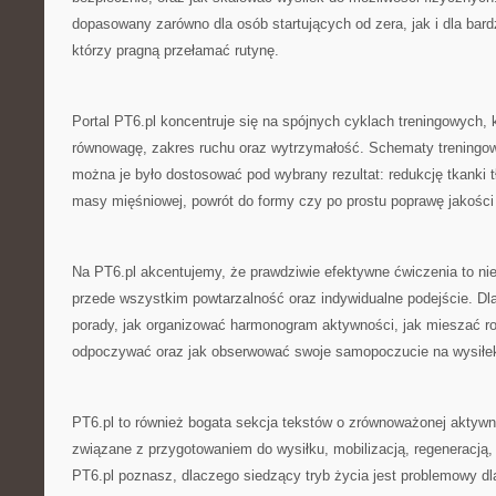
dopasowany zarówno dla osób startujących od zera, jak i dla ba
którzy pragną przełamać rutynę.
Portal PT6.pl koncentruje się na spójnych cyklach treningowych, kt
równowagę, zakres ruchu oraz wytrzymałość. Schematy treningow
można je było dostosować pod wybrany rezultat: redukcję tkanki 
masy mięśniowej, powrót do formy czy po prostu poprawę jakości
Na PT6.pl akcentujemy, że prawdziwie efektywne ćwiczenia to nie t
przede wszystkim powtarzalność oraz indywidualne podejście. Dla
porady, jak organizować harmonogram aktywności, jak mieszać ro
odpoczywać oraz jak obserwować swoje samopoczucie na wysiłe
PT6.pl to również bogata sekcja tekstów o zrównoważonej aktyw
związane z przygotowaniem do wysiłku, mobilizacją, regeneracją, 
PT6.pl poznasz, dlaczego siedzący tryb życia jest problemowy d