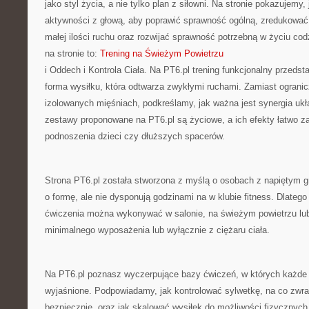
jako styl życia, a nie tylko plan z siłowni. Na stronie pokazujemy
aktywności z głową, aby poprawić sprawność ogólną, zredukować 
małej ilości ruchu oraz rozwijać sprawność potrzebną w życiu co
na stronie to:
Trening na Świeżym Powietrzu
i Oddech i Kontrola Ciała. Na PT6.pl trening funkcjonalny przedst
forma wysiłku, która odtwarza zwykłymi ruchami. Zamiast ogranic
izolowanych mięśniach, podkreślamy, jak ważna jest synergia ukł
zestawy proponowane na PT6.pl są życiowe, a ich efekty łatwo 
podnoszenia dzieci czy dłuższych spacerów.
Strona PT6.pl została stworzona z myślą o osobach z napiętym g
o formę, ale nie dysponują godzinami na w klubie fitness. Dlateg
ćwiczenia można wykonywać w salonie, na świeżym powietrzu lub 
minimalnego wyposażenia lub wyłącznie z ciężaru ciała.
Na PT6.pl poznasz wyczerpujące bazy ćwiczeń, w których każde r
wyjaśnione. Podpowiadamy, jak kontrolować sylwetkę, na co zwr
bezpiecznie, oraz jak skalować wysiłek do możliwości fizycznych.