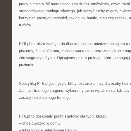
pracy z ciałem. W materiałach znajdziesz omówienia, czym różni s
standardowego treningu siłowego, jak łączyć ruchy między ćwiczen
korzystać prostych narzędzi, takich jak hantle, step czy drążek,
ruchów.
PT6.pl to także zachęta do dbania o balans między treningiem a 
piszemy, że jakość snu, zbilansowana dieta oraz zarządzanie n
zdrowego stylu życia. Opisujemy proste praktyki, które pomagaj
poziomie.
Specyfiką PT6.pl jest język, który jest zrozumiały dla osoby bez 
Zamiast trudnego żargonu, wybieramy jasne wyjaśnienia, tak aby
zasady bezpiecznego treningu.
PT6.pl to doskonały punkt startowy dla tych, którzy:
– chcą ćwiczyć w domu,
– lubią krótkie, intensywne treningi,