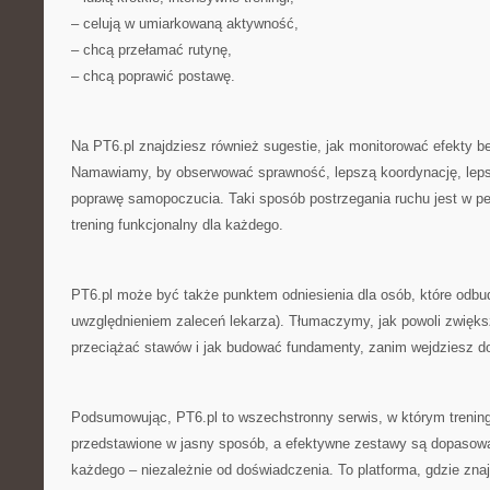
– celują w umiarkowaną aktywność,
– chcą przełamać rutynę,
– chcą poprawić postawę.
Na PT6.pl znajdziesz również sugestie, jak monitorować efekty be
Namawiamy, by obserwować sprawność, lepszą koordynację, leps
poprawę samopoczucia. Taki sposób postrzegania ruchu jest w peł
trening funkcjonalny dla każdego.
PT6.pl może być także punktem odniesienia dla osób, które odb
uwzględnieniem zaleceń lekarza). Tłumaczymy, jak powoli zwięks
przeciążać stawów i jak budować fundamenty, zanim wejdziesz 
Podsumowując, PT6.pl to wszechstronny serwis, w którym trening
przedstawione w jasny sposób, a efektywne zestawy są dopasowa
każdego – niezależnie od doświadczenia. To platforma, gdzie zna