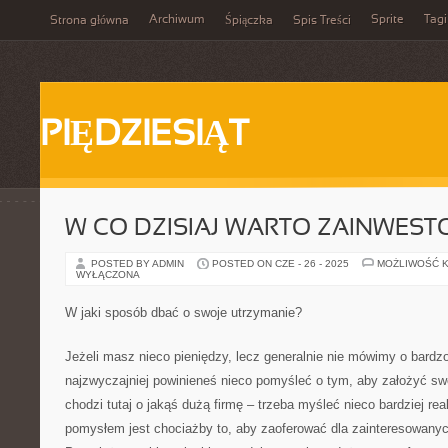
Archiwum
Sprite
Tagi
Strona główna
Śpiączka
Spis Treści
PIĘDZIESIĄT
W CO DZISIAJ WARTO ZAINWES
POSTED BY ADMIN
POSTED ON CZE - 26 - 2025
MOŻLIWOŚĆ 
WYŁĄCZONA
W jaki sposób dbać o swoje utrzymanie?
Jeżeli masz nieco pieniędzy, lecz generalnie nie mówimy o bardz
najzwyczajniej powinieneś nieco pomyśleć o tym, aby założyć sw
chodzi tutaj o jakąś dużą firmę – trzeba myśleć nieco bardziej re
pomysłem jest chociażby to, aby zaoferować dla zainteresowanych