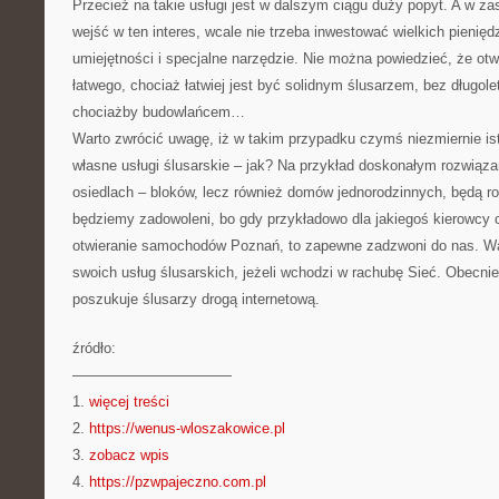
Przecież na takie usługi jest w dalszym ciągu duży popyt. A w z
wejść w ten interes, wcale nie trzeba inwestować wielkich pienięd
umiejętności i specjalne narzędzie. Nie można powiedzieć, że ot
łatwego, chociaż łatwiej jest być solidnym ślusarzem, bez długole
chociażby budowlańcem…
Warto zwrócić uwagę, iż w takim przypadku czymś niezmiernie is
własne usługi ślusarskie – jak? Na przykład doskonałym rozwiąza
osiedlach – bloków, lecz również domów jednorodzinnych, będą ro
będziemy zadowoleni, bo gdy przykładowo dla jakiegoś kierowcy
otwieranie samochodów Poznań, to zapewne zadzwoni do nas. Wa
swoich usług ślusarskich, jeżeli wchodzi w rachubę Sieć. Obecni
poszukuje ślusarzy drogą internetową.
źródło:
———————————
1.
więcej treści
2.
https://wenus-wloszakowice.pl
3.
zobacz wpis
4.
https://pzwpajeczno.com.pl