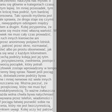
ółczesność nauczyła nas myśleć o
niu się głównie w kategoriach czasu.
 tym lepiej. Im mniej przesiadek, tym
m krócej trwa podróż, tym bardziej
ensowna. Taki sposób myślenia jest
ale sprawia, że droga staje się czymś
a, niewygodnym odstępem między
tem a drugim. Kolej przypomina, że
anie się może mieć własną wartość. W
wiek nie musi cały czas prowadzić,
 ruch innych kierowców ani
przez anonimowy pośpiech lotnisk.
, patrzeć przez okno, rozmawiać,
leć albo po prostu obserwować, jak
a się wraz z każdym kilometrem.
echą podróży koleją jest jej rytm.
, przyspieszenia, zwolnienia, postoje i
worzą porządek, który potrafi
Człowiek zostaje wprowadzony w tempo
zienny bieg spraw. Nawet jeśli pociąg
ko, doświadczenie podróży bywa
nne i mniej nerwowe niż wiele innych
eszczania się. Można poczuć, że
s przejściowy, który nie musi być
produktywnością. To ważne zwłaszcza
każda wolna chwila bywa natychmiast
wywana przez telefon, wiadomości i
 pociągu łatwiej pozwolić sobie na
enia, który nie jest bezczynnością,
nkiem uwagi. Kolej uczy też patrzeć