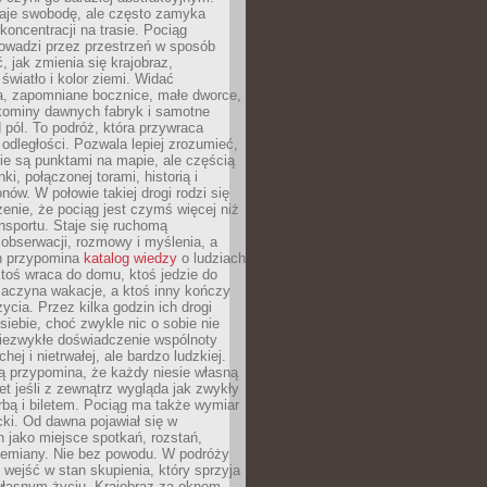
je swobodę, ale często zamyka
koncentracji na trasie. Pociąg
rowadzi przez przestrzeń w sposób
, jak zmienia się krajobraz,
 światło i kolor ziemi. Widać
a, zapomniane bocznice, małe dworce,
 kominy dawnych fabryk i samotne
pól. To podróż, która przywraca
dległości. Pozwala lepiej zrozumieć,
ie są punktami na mapie, ale częścią
ki, połączonej torami, historią i
nów. W połowie takiej drogi rodzi się
nie, że pociąg jest czymś więcej niż
nsportu. Staje się ruchomą
 obserwacji, rozmowy i myślenia, a
n przypomina
katalog wiedzy
o ludziach
toś wraca do domu, ktoś jedzie do
zaczyna wakacje, a ktoś inny kończy
ycia. Przez kilka godzin ich drogi
siebie, choć zwykle nic o sobie nie
niezwykłe doświadczenie wspólnoty
chej i nietrwałej, ale bardzo ludzkiej.
ą przypomina, że każdy niesie własną
wet jeśli z zewnątrz wygląda jak zwykły
rbą i biletem. Pociąg ma także wymiar
acki. Od dawna pojawiał się w
 jako miejsce spotkań, rozstań,
przemiany. Nie bez powodu. W podróży
j wejść w stan skupienia, który sprzyja
własnym życiu. Krajobraz za oknem