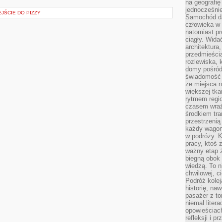
na geografię
jednocześnie
JŚCIE DO PIZZY
Samochód da
człowieka w 
natomiast p
ciągły. Widać
architektura,
przedmieści
rozlewiska,
domy pośród 
świadomość o
że miejsca n
większej tkan
rytmem regio
czasem wraże
środkiem tra
przestrzenią
każdy wago
w podróży. K
pracy, ktoś 
ważny etap ż
biegną obok 
wiedzą. To 
chwilowej, ci
Podróż kolej
historię, na
pasażer z to
niemal liter
opowieściach
refleksji i 