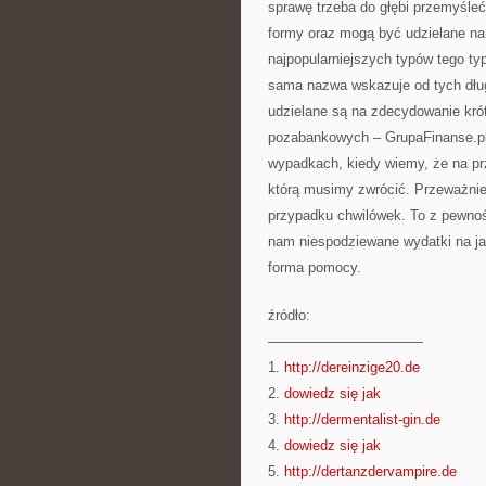
sprawę trzeba do głębi przemyśle
formy oraz mogą być udzielane na
najpopularniejszych typów tego ty
sama nazwa wskazuje od tych dług
udzielane są na zdecydowanie kr
pozabankowych – GrupaFinanse.pl
wypadkach, kiedy wiemy, że na p
którą musimy zwrócić. Przeważnie 
przypadku chwilówek. To z pewnośc
nam niespodziewane wydatki na ja
forma pomocy.
źródło:
———————————
1.
http://dereinzige20.de
2.
dowiedz się jak
3.
http://dermentalist-gin.de
4.
dowiedz się jak
5.
http://dertanzdervampire.de