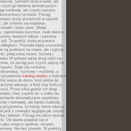
 inaczej. Samolot skraca świat, ale
 czyni go bardziej abstrakcyjnym.
je swobodę, ale często zamyka
koncentracji na trasie. Pociąg
rowadzi przez przestrzeń w sposób
, jak zmienia się krajobraz,
 światło i kolor ziemi. Widać
a, zapomniane bocznice, małe dworce,
 kominy dawnych fabryk i samotne
pól. To podróż, która przywraca
dległości. Pozwala lepiej zrozumieć,
ie są punktami na mapie, ale częścią
ki, połączonej torami, historią i
nów. W połowie takiej drogi rodzi się
nie, że pociąg jest czymś więcej niż
nsportu. Staje się ruchomą
 obserwacji, rozmowy i myślenia, a
n przypomina
katalog wiedzy
o ludziach
toś wraca do domu, ktoś jedzie do
zaczyna wakacje, a ktoś inny kończy
ycia. Przez kilka godzin ich drogi
siebie, choć zwykle nic o sobie nie
niezwykłe doświadczenie wspólnoty
chej i nietrwałej, ale bardzo ludzkiej.
ą przypomina, że każdy niesie własną
wet jeśli z zewnątrz wygląda jak zwykły
rbą i biletem. Pociąg ma także wymiar
acki. Od dawna pojawiał się w
 jako miejsce spotkań, rozstań,
przemiany. Nie bez powodu. W podróży