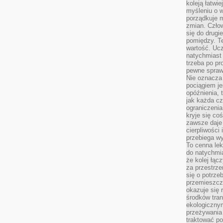
koleją łatwie
myśleniu o 
porządkuje m
zmian. Człow
się do drugi
pomiędzy. Te
wartość. Uc
natychmiast
trzeba po pr
pewne spraw
Nie oznacza 
pociągiem je
opóźnienia, t
jak każda c
ograniczenia
kryje się co
zawsze daje 
cierpliwości 
przebiega w
To cenna lek
do natychmi
że kolej łąc
za przestrze
się o potrze
przemieszcza
okazuje się 
środków tran
ekologiczny
przeżywania 
traktować p