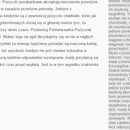
drodze. Wsp
ć. Pożyczki pozabankowe akceptują niezmiernie przeróżne
przemieszcza
 w zasadzie przeróżne potrzeby. Jednym z
Im szybciej,
wygodniej. I
pu kredytów są z pewnością pożyczki chwilówki, które jak
wydaje się s
zrozumiały, 
oterminowych różnią się w głównej mierze tym, ze
do usunięci
ótszy okres czasu. Przetestuj Porównywarka Pożyczek
jednym punk
przemieszcz
. Wobec tego na ogół decydujemy się na nie w nagłych
wagonie czło
rzykład za miesiąc będziemy posiadać wyznaczoną kwotę,
reagować na
przechodzić 
też wysokość kredytu nie jest również kolosalna w
Może czytać
milczeć, myś
ią wybitnie odpowiednie rozwiązanie, kiedy przydarzą się
świat zmieni
kiś czas przed wypłatą. Jest to w tym wypadku znakomita
Szczególną c
Stukot torów
komunikaty t
uspokajać. 
inne niż cod
jedzie szyb
bardziej pły
form przemi
istnieje cza
wypełniony 
dziś, kiedy 
zagospodaro
obowiązki. W
stan zawiesz
lecz odpoczy