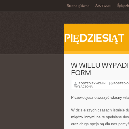
Archiwum
Strona główna
Śpiącz
PIĘDZIESIĄT
W WIELU WYPAD
FORM
POSTED BY ADMIN
POSTED ON 
WYŁĄCZONA
Przewidujesz otworzyć własny wł
W dzisiejszych czasach istnieje 
między innymi na te spełniane dos
oraz druga opcja są dla nas pomy