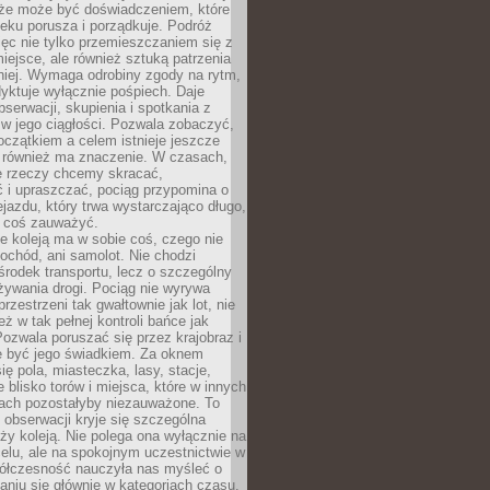
kże może być doświadczeniem, które
eku porusza i porządkuje. Podróż
więc nie tylko przemieszczaniem się z
iejsce, ale również sztuką patrzenia
niej. Wymaga odrobiny zgody na rytm,
dyktuje wyłącznie pośpiech. Daje
serwacji, skupienia i spotkania z
w jego ciągłości. Pozwala zobaczyć,
czątkiem a celem istnieje jeszcze
a również ma znaczenie. W czasach,
le rzeczy chcemy skracać,
 i upraszczać, pociąg przypomina o
ejazdu, który trwa wystarczająco długo,
 coś zauważyć.
e koleją ma w sobie coś, czego nie
ochód, ani samolot. Nie chodzi
środek transportu, lecz o szczególny
żywania drogi. Pociąg nie wyrywa
rzestrzeni tak gwałtownie jak lot, nie
ż w tak pełnej kontroli bańce jak
zwala poruszać się przez krajobraz i
e być jego świadkiem. Za oknem
ię pola, miasteczka, lasy, stacje,
 blisko torów i miejsca, które w innych
iach pozostałyby niezauważone. To
j obserwacji kryje się szczególna
ży koleją. Nie polega ona wyłącznie na
celu, ale na spokojnym uczestnictwie w
ółczesność nauczyła nas myśleć o
niu się głównie w kategoriach czasu.