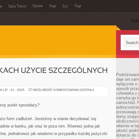
Sprite
Tagi
Tagi
ka
Spis Treści
Żyć
SUB
KACH UŻYCIE SZCZEGÓLNYCH
Podróżowani
daje ani sam
wyłącznie o 
sposób prze
W
LIP - 21 - 2025
MOŻLIWOŚĆ KOMENTOWANIA
ZOSTAŁA
człowieka z p
WIELU
WYPADKACH
zamyka go te
UŻYCIE
samochód. Po
SZCZEGÓLNYCH
asny punkt sprzedaży?
FORM
jednocześni
przesuwają s
domy stojące
dużo form zadłużeń. Jesteśmy w stanie decydować się
okolicznośc
właśnie w te
adnie w banku, jak oraz te poza nim. Również jedna jak
jakość podró
ślne, jednakowoż jak wiadomo w przypadku każdej pożyczki
dotarciu do 