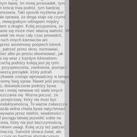
 tym lepiej. Im mniej przesiadek, tym
m krócej trwa podróż, tym bardziej
ensowna. Taki sposób myślenia jest
ale sprawia, że droga staje się czymś
a, niewygodnym odstępem między
tem a drugim. Kolej przypomina, że
anie się może mieć własną wartość. W
wiek nie musi cały czas prowadzić,
 ruch innych kierowców ani
przez anonimowy pośpiech lotnisk.
, patrzeć przez okno, rozmawiać,
leć albo po prostu obserwować, jak
a się wraz z każdym kilometrem.
echą podróży koleją jest jej rytm.
, przyspieszenia, zwolnienia, postoje i
worzą porządek, który potrafi
Człowiek zostaje wprowadzony w tempo
zienny bieg spraw. Nawet jeśli pociąg
ko, doświadczenie podróży bywa
nne i mniej nerwowe niż wiele innych
eszczania się. Można poczuć, że
s przejściowy, który nie musi być
produktywnością. To ważne zwłaszcza
każda wolna chwila bywa natychmiast
wywana przez telefon, wiadomości i
 pociągu łatwiej pozwolić sobie na
enia, który nie jest bezczynnością,
nkiem uwagi. Kolej uczy też patrzeć
 inaczej. Samolot skraca świat, ale
 czyni go bardziej abstrakcyjnym.