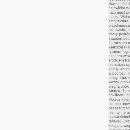
Samochód da
człowieka w 
natomiast p
ciągły. Widać
architektura,
przedmieści
rozlewiska,
domy pośród 
świadomość o
że miejsca n
większej tkan
rytmem regio
czasem wraże
środkiem tra
przestrzenią
każdy wago
w podróży. K
pracy, ktoś 
ważny etap ż
biegną obok 
wiedzą. To 
chwilowej, ci
Podróż kolej
historię, na
pasażer z to
niemal liter
opowieściach
refleksji i 
koleją łatwie
myśleniu o 