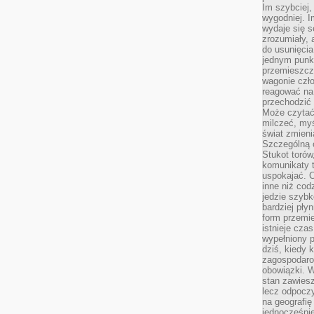
Im szybciej,
wygodniej. I
wydaje się s
zrozumiały, 
do usunięci
jednym punk
przemieszcz
wagonie czło
reagować na
przechodzić 
Może czytać
milczeć, myś
świat zmieni
Szczególną c
Stukot torów
komunikaty t
uspokajać. 
inne niż cod
jedzie szyb
bardziej pły
form przemi
istnieje cza
wypełniony 
dziś, kiedy 
zagospodaro
obowiązki. W
stan zawiesz
lecz odpoczy
na geografię
jednocześnie