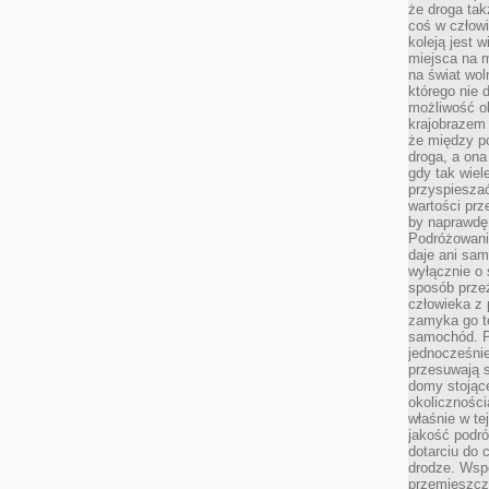
że droga ta
coś w człowi
koleją jest 
miejsca na m
na świat wol
którego nie 
możliwość ob
krajobrazem 
że między po
droga, a on
gdy tak wie
przyspieszać
wartości prz
by naprawdę
Podróżowani
daje ani sam
wyłącznie o 
sposób prze
człowieka z p
zamyka go te
samochód. Po
jednocześni
przesuwają s
domy stojące
okolicznośc
właśnie w te
jakość podró
dotarciu do 
drodze. Wsp
przemieszcza