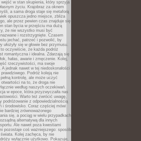
j wejść w stan skupienia, który sprzyja
własnym życiu. Krajobraz za oknem
yśli, a sama droga staje się metaforą
iek opuszcza jedno miejsce, zbliża
ego, ale przez pewien czas znajduje się
n stan bycia w przejściu ma dużą
zy, że nie wszystko musi być
 nazwane i rozstrzygnięte. Czasem
ostu jechać, patrzeć i pozwolić, by
y ułożyły się w głowie bez przymusu.
to oczywiście, że każda podróż
st romantyczna i idealna. Zdarzają się
łok, hałas, awarie i zmęczenie. Kolej,
zęść rzeczywistości, ma swoje
. A jednak nawet w tej niedoskonałości
ś prawdziwego. Podróż koleją nie
pełną kontrolę, ale może uczyć
i otwartości na to, że droga nie
yłącznie według naszych oczekiwań.
cja w epoce, która przyzwyczaiła nas
astowości. Warto też zwrócić uwagę,
zy podróżowanie z odpowiedzialnością
ń i środowisko. Coraz częściej mówi
bie bardziej zrównoważonego
nia się, a pociąg w wielu przypadkach
rozsądną alternatywą dla innych
sportu. Ale nawet poza kwestiami
mi pozostaje coś ważniejszego: sposób
świata. Kolej zachęca, by nie
odróży wyłącznie użytkowo. Pokazuje,