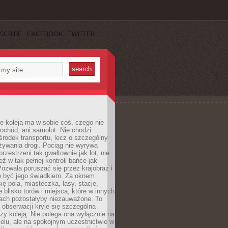
SCRIBE
FACEBOOK
TWITTER
e koleją ma w sobie coś, czego nie
ochód, ani samolot. Nie chodzi
środek transportu, lecz o szczególny
żywania drogi. Pociąg nie wyrywa
rzestrzeni tak gwałtownie jak lot, nie
ż w tak pełnej kontroli bańce jak
zwala poruszać się przez krajobraz i
e być jego świadkiem. Za oknem
ię pola, miasteczka, lasy, stacje,
 blisko torów i miejsca, które w innych
iach pozostałyby niezauważone. To
j obserwacji kryje się szczególna
ży koleją. Nie polega ona wyłącznie na
celu, ale na spokojnym uczestnictwie w