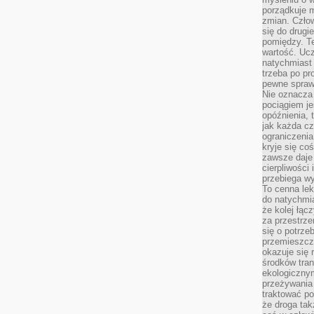
porządkuje m
zmian. Człow
się do drugi
pomiędzy. Te
wartość. Uc
natychmiast
trzeba po pr
pewne spraw
Nie oznacza 
pociągiem je
opóźnienia, t
jak każda c
ograniczenia
kryje się co
zawsze daje 
cierpliwości 
przebiega w
To cenna lek
do natychmi
że kolej łąc
za przestrze
się o potrze
przemieszcza
okazuje się 
środków tran
ekologiczny
przeżywania 
traktować p
że droga ta