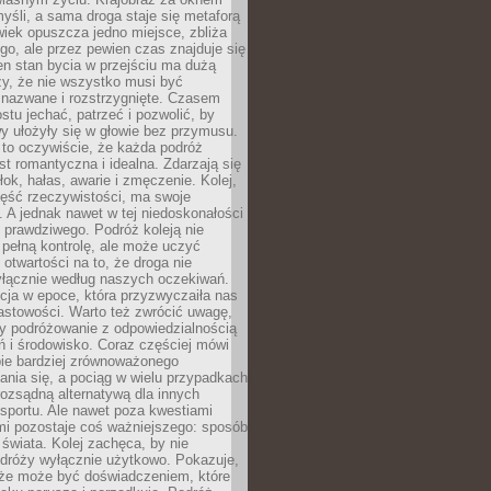
yśli, a sama droga staje się metaforą
iek opuszcza jedno miejsce, zbliża
ego, ale przez pewien czas znajduje się
n stan bycia w przejściu ma dużą
zy, że nie wszystko musi być
 nazwane i rozstrzygnięte. Czasem
ostu jechać, patrzeć i pozwolić, by
y ułożyły się w głowie bez przymusu.
to oczywiście, że każda podróż
st romantyczna i idealna. Zdarzają się
łok, hałas, awarie i zmęczenie. Kolej,
zęść rzeczywistości, ma swoje
. A jednak nawet w tej niedoskonałości
ś prawdziwego. Podróż koleją nie
pełną kontrolę, ale może uczyć
i otwartości na to, że droga nie
yłącznie według naszych oczekiwań.
cja w epoce, która przyzwyczaiła nas
astowości. Warto też zwrócić uwagę,
zy podróżowanie z odpowiedzialnością
ń i środowisko. Coraz częściej mówi
bie bardziej zrównoważonego
nia się, a pociąg w wielu przypadkach
rozsądną alternatywą dla innych
sportu. Ale nawet poza kwestiami
mi pozostaje coś ważniejszego: sposób
świata. Kolej zachęca, by nie
odróży wyłącznie użytkowo. Pokazuje,
kże może być doświadczeniem, które