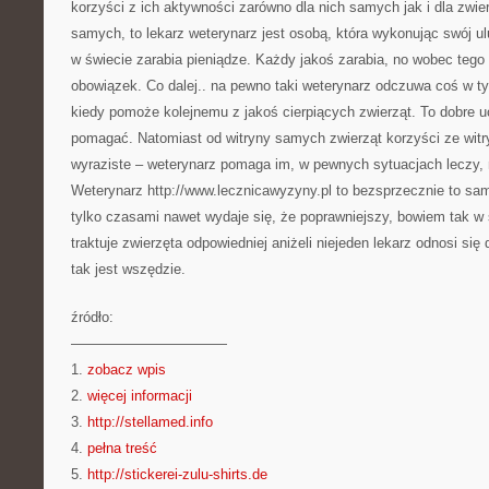
korzyści z ich aktywności zarówno dla nich samych jak i dla zwi
samych, to lekarz weterynarz jest osobą, która wykonując swój u
w świecie zarabia pieniądze. Każdy jakoś zarabia, no wobec tego
obowiązek. Co dalej.. na pewno taki weterynarz odczuwa coś w typ
kiedy pomoże kolejnemu z jakoś cierpiących zwierząt. To dobre 
pomagać. Natomiast od witryny samych zwierząt korzyści ze witr
wyraziste – weterynarz pomaga im, w pewnych sytuacjach leczy, n
Weterynarz http://www.lecznicawyzyny.pl to bezsprzecznie to sam
tylko czasami nawet wydaje się, że poprawniejszy, bowiem tak w
traktuje zwierzęta odpowiedniej aniżeli niejeden lekarz odnosi si
tak jest wszędzie.
źródło:
———————————
1.
zobacz wpis
2.
więcej informacji
3.
http://stellamed.info
4.
pełna treść
5.
http://stickerei-zulu-shirts.de