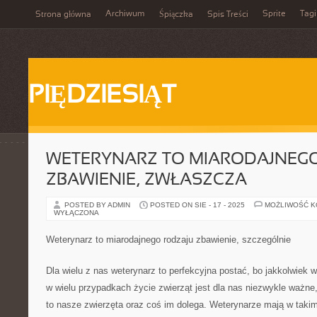
Archiwum
Sprite
Tagi
Strona główna
Śpiączka
Spis Treści
PIĘDZIESIĄT
WETERYNARZ TO MIARODAJNEGO
ZBAWIENIE, ZWŁASZCZA
POSTED BY ADMIN
POSTED ON SIE - 17 - 2025
MOŻLIWOŚĆ 
WYŁĄCZONA
Weterynarz to miarodajnego rodzaju zbawienie, szczególnie
Dla wielu z nas weterynarz to perfekcyjna postać, bo jakkolwiek w
w wielu przypadkach życie zwierząt jest dla nas niezwykle ważne
to nasze zwierzęta oraz coś im dolega. Weterynarze mają w takim r