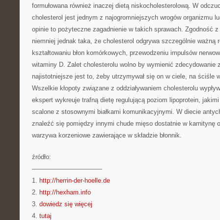
formułowana również inaczej dietą niskocholesterolową. W odczuci
cholesterol jest jednym z najogromniejszych wrogów organizmu lu
opinie to pożyteczne zagadnienie w takich sprawach. Zgodność z 
niemniej jednak taka, że cholesterol odgrywa szczególnie ważną 
kształtowaniu błon komórkowych, przewodzeniu impulsów nerwow
witaminy D. Zalet cholesterolu wolno by wymienić zdecydowanie z
najistotniejsze jest to, żeby utrzymywał się on w ciele, na ściś
Wszelkie kłopoty związane z oddziaływaniem cholesterolu wypływ
ekspert wykreuje trafną dietę regulującą poziom lipoprotein, jakimi
scalone z stosownymi białkami komunikacyjnymi. W diecie antyc
znaleźć się pomiędzy innymi chude mięso dostatnie w karnitynę o
warzywa korzeniowe zawierające w składzie błonnik.
źródło:
———————————
1.
http://herrin-der-hoelle.de
2.
http://hexham.info
3.
dowiedz się więcej
4.
tutaj