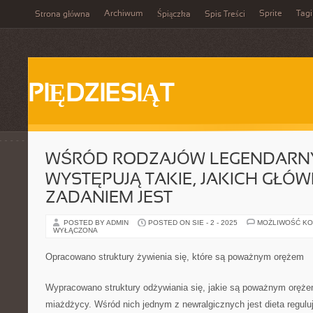
Archiwum
Sprite
Tagi
Strona główna
Śpiączka
Spis Treści
PIĘDZIESIĄT
WŚRÓD RODZAJÓW LEGENDARNY
WYSTĘPUJĄ TAKIE, JAKICH GŁÓ
ZADANIEM JEST
POSTED BY ADMIN
POSTED ON SIE - 2 - 2025
MOŻLIWOŚĆ K
WYŁĄCZONA
Opracowano struktury żywienia się, które są poważnym orężem
Wypracowano struktury odżywiania się, jakie są poważnym orę
miażdżycy. Wśród nich jednym z newralgicznych jest dieta regulu