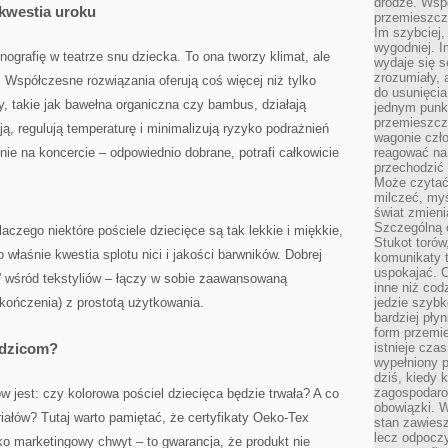
drodze. Wsp
 kwestia uroku
przemieszcza
Im szybciej,
wygodniej. I
ografię w teatrze snu dziecka. To ona tworzy klimat, ale
wydaje się s
zrozumiały, 
Współczesne rozwiązania oferują coś więcej niż tylko
do usunięci
y, takie jak bawełna organiczna czy bambus, działają
jednym punk
przemieszcz
ą, regulują temperaturę i minimalizują ryzyko podrażnień
wagonie czło
enie na koncercie – odpowiednio dobrane, potrafi całkowicie
reagować na
przechodzić 
Może czytać
milczeć, myś
świat zmieni
Szczególną c
laczego niektóre pościele dziecięce są tak lekkie i miękkie,
Stukot torów
o właśnie kwestia splotu nici i jakości barwników. Dobrej
komunikaty t
uspokajać. 
n” wśród tekstyliów – łączy w sobie zaawansowaną
inne niż cod
ykończenia) z prostotą użytkowania.
jedzie szyb
bardziej pły
form przemi
odzicom?
istnieje cza
wypełniony 
dziś, kiedy 
zagospodaro
jest: czy kolorowa pościel dziecięca będzie trwała? A co
obowiązki. W
ałów? Tutaj warto pamiętać, że certyfikaty Oeko-Tex
stan zawiesz
lecz odpoczy
o marketingowy chwyt – to gwarancja, że produkt nie