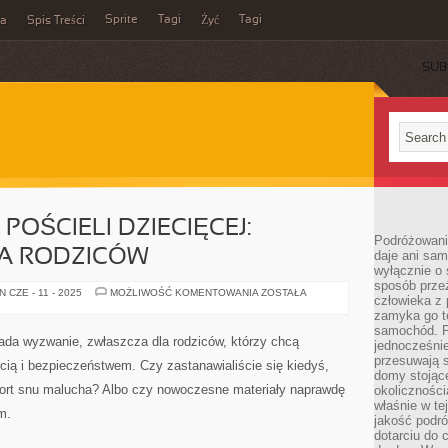
Sprite
Tagi
Tagi
ka
Spis Treści
Żyć
SUB
POŚCIELI DZIECIĘCEJ:
Podróżowani
A RODZICÓW
daje ani sam
wyłącznie o 
sposób prze
WYBÓR
 CZE - 11 - 2025
MOŻLIWOŚĆ KOMENTOWANIA
ZOSTAŁA
człowieka z p
IDEALNEJ
POŚCIELI
zamyka go te
DZIECIĘCEJ:
samochód. Po
PRZEWODNIK
lada wyzwanie, zwłaszcza dla rodziców, którzy chcą
jednocześni
DLA
RODZICÓW
przesuwają s
cią i bezpieczeństwem. Czy zastanawialiście się kiedyś,
domy stojące
ort snu malucha? Albo czy nowoczesne materiały naprawdę
okolicznośc
właśnie w te
m.
jakość podró
dotarciu do 