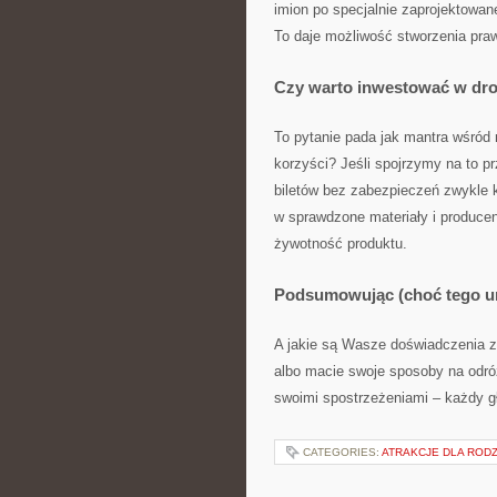
imion po specjalnie zaprojektowan
To daje możliwość stworzenia pra
Czy warto inwestować w dro
To pytanie pada jak mantra wśród 
korzyści? Jeśli spojrzymy na to p
biletów bez zabezpieczeń zwykle 
w sprawdzone materiały i producen
żywotność produktu.
Podsumowując (choć tego un
A jakie są Wasze doświadczenia z 
albo macie swoje sposoby na odróż
swoimi spostrzeżeniami – każdy g
CATEGORIES:
ATRAKCJE DLA RODZ