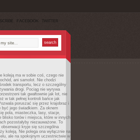
SCRIBE
FACEBOOK
TWITTER
e koleją ma w sobie coś, czego nie
ochód, ani samolot. Nie chodzi
środek transportu, lecz o szczególny
żywania drogi. Pociąg nie wyrywa
rzestrzeni tak gwałtownie jak lot, nie
ż w tak pełnej kontroli bańce jak
zwala poruszać się przez krajobraz i
e być jego świadkiem. Za oknem
ię pola, miasteczka, lasy, stacje,
 blisko torów i miejsca, które w innych
iach pozostałyby niezauważone. To
j obserwacji kryje się szczególna
ży koleją. Nie polega ona wyłącznie na
celu, ale na spokojnym uczestnictwie w