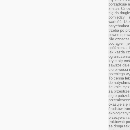
porządkuje m
zmian. Człow
się do drugi
pomiędzy. Te
wartość. Uc
natychmiast
trzeba po pr
pewne spraw
Nie oznacza 
pociągiem je
opóźnienia, t
jak każda c
ograniczenia
kryje się co
zawsze daje 
cierpliwości 
przebiega w
To cenna lek
do natychmi
że kolej łąc
za przestrze
się o potrze
przemieszcza
okazuje się 
środków tran
ekologiczny
przeżywania 
traktować p
że droga ta