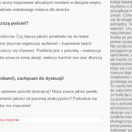
koleją łatwie
e wzory inspirowane aktualnymi trendami w designie wnętrz.
myśleniu o 
wdziwie unikatowego miejsca dla dziecka.
porządkuje m
zmian. Człow
się do drugi
ższą pościel?
pomiędzy. Te
wartość. Uc
natychmiast
rodziców. Czy lepsza jakość przekłada się na realne
trzeba po pr
pewne spraw
rzez pryzmat organizacji wydarzeń – kupowanie tanich
Nie oznacza 
kończy się chaosem. Podobnie jest z pościelą – inwestycja
pociągiem je
opóźnienia, t
ta oznacza mniej alergii, większy komfort snu oraz dłuższą
jak każda c
ograniczenia
kryje się co
zawsze daje 
cierpliwości 
ikam!), zachęcam do dyskusji!
przebiega w
To cenna lek
do natychmi
wyborem pościeli dziecięcej? Może znacie jakieś perełki
że kolej łąc
nienie jakości od pozornej atrakcyjności? Podzielcie się
za przestrze
się o potrze
łos ma znaczenie!
przemieszcza
okazuje się 
środków tran
IN Z DZIEĆMI
ekologiczny
przeżywania 
traktować p