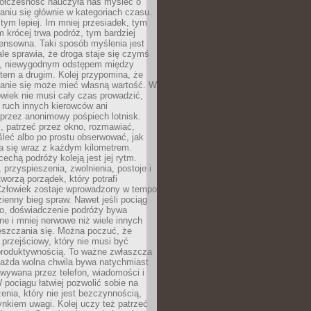
ółczesność nauczyła nas myśleć o
niu się głównie w kategoriach czasu.
 tym lepiej. Im mniej przesiadek, tym
m krócej trwa podróż, tym bardziej
ensowna. Taki sposób myślenia jest
ale sprawia, że droga staje się czymś
a, niewygodnym odstępem między
tem a drugim. Kolej przypomina, że
anie się może mieć własną wartość. W
wiek nie musi cały czas prowadzić,
 ruch innych kierowców ani
przez anonimowy pośpiech lotnisk.
, patrzeć przez okno, rozmawiać,
leć albo po prostu obserwować, jak
a się wraz z każdym kilometrem.
echą podróży koleją jest jej rytm.
, przyspieszenia, zwolnienia, postoje i
worzą porządek, który potrafi
Człowiek zostaje wprowadzony w tempo
zienny bieg spraw. Nawet jeśli pociąg
ko, doświadczenie podróży bywa
nne i mniej nerwowe niż wiele innych
eszczania się. Można poczuć, że
s przejściowy, który nie musi być
produktywnością. To ważne zwłaszcza
każda wolna chwila bywa natychmiast
wywana przez telefon, wiadomości i
 pociągu łatwiej pozwolić sobie na
enia, który nie jest bezczynnością,
nkiem uwagi. Kolej uczy też patrzeć