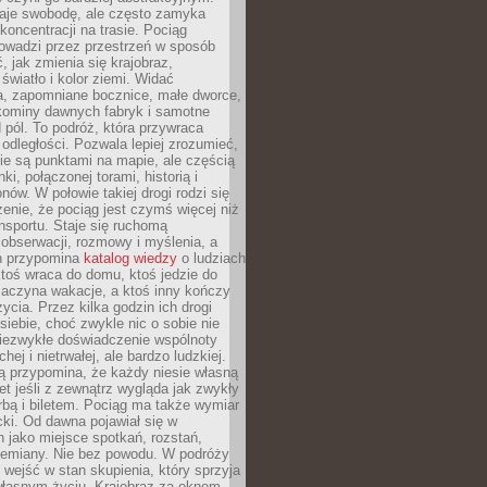
je swobodę, ale często zamyka
koncentracji na trasie. Pociąg
rowadzi przez przestrzeń w sposób
, jak zmienia się krajobraz,
 światło i kolor ziemi. Widać
a, zapomniane bocznice, małe dworce,
 kominy dawnych fabryk i samotne
pól. To podróż, która przywraca
dległości. Pozwala lepiej zrozumieć,
ie są punktami na mapie, ale częścią
ki, połączonej torami, historią i
nów. W połowie takiej drogi rodzi się
nie, że pociąg jest czymś więcej niż
nsportu. Staje się ruchomą
 obserwacji, rozmowy i myślenia, a
n przypomina
katalog wiedzy
o ludziach
toś wraca do domu, ktoś jedzie do
zaczyna wakacje, a ktoś inny kończy
ycia. Przez kilka godzin ich drogi
siebie, choć zwykle nic o sobie nie
niezwykłe doświadczenie wspólnoty
chej i nietrwałej, ale bardzo ludzkiej.
ą przypomina, że każdy niesie własną
wet jeśli z zewnątrz wygląda jak zwykły
rbą i biletem. Pociąg ma także wymiar
acki. Od dawna pojawiał się w
 jako miejsce spotkań, rozstań,
przemiany. Nie bez powodu. W podróży
j wejść w stan skupienia, który sprzyja
własnym życiu. Krajobraz za oknem