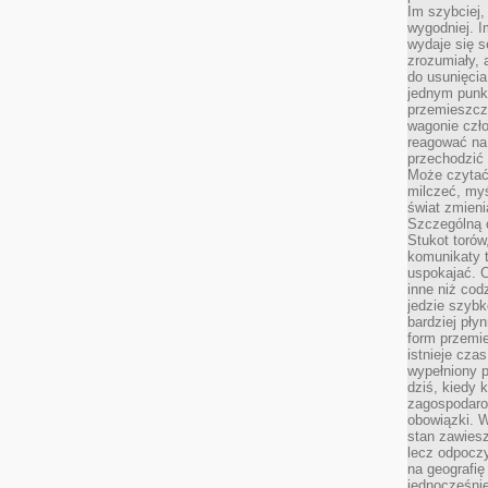
Im szybciej,
wygodniej. I
wydaje się s
zrozumiały, 
do usunięci
jednym punk
przemieszcz
wagonie czło
reagować na
przechodzić 
Może czytać
milczeć, myś
świat zmieni
Szczególną c
Stukot torów
komunikaty t
uspokajać. 
inne niż cod
jedzie szyb
bardziej pły
form przemi
istnieje cza
wypełniony 
dziś, kiedy 
zagospodaro
obowiązki. W
stan zawiesz
lecz odpoczy
na geografię
jednocześnie