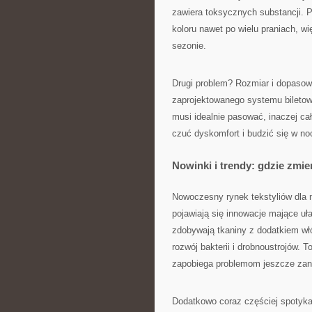
zawiera toksycznych substancji. 
koloru nawet po wielu praniach, w
sezonie.
Drugi problem? Rozmiar i dopasow
zaprojektowanego systemu bilet
musi idealnie pasować, inaczej ca
czuć dyskomfort i budzić się w no
Nowinki i trendy: gdzie zmie
Nowoczesny rynek tekstyliów dla 
pojawiają się innowacje mające uł
zdobywają tkaniny z dodatkiem włó
rozwój bakterii i drobnoustrojów. 
zapobiega problemom jeszcze zani
Dodatkowo coraz częściej spotyka