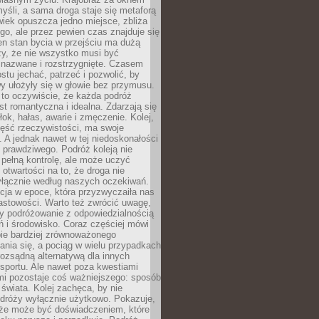
yśli, a sama droga staje się metaforą
iek opuszcza jedno miejsce, zbliża
ego, ale przez pewien czas znajduje się
n stan bycia w przejściu ma dużą
zy, że nie wszystko musi być
 nazwane i rozstrzygnięte. Czasem
ostu jechać, patrzeć i pozwolić, by
y ułożyły się w głowie bez przymusu.
to oczywiście, że każda podróż
st romantyczna i idealna. Zdarzają się
łok, hałas, awarie i zmęczenie. Kolej,
zęść rzeczywistości, ma swoje
. A jednak nawet w tej niedoskonałości
ś prawdziwego. Podróż koleją nie
pełną kontrolę, ale może uczyć
i otwartości na to, że droga nie
yłącznie według naszych oczekiwań.
cja w epoce, która przyzwyczaiła nas
astowości. Warto też zwrócić uwagę,
zy podróżowanie z odpowiedzialnością
ń i środowisko. Coraz częściej mówi
bie bardziej zrównoważonego
nia się, a pociąg w wielu przypadkach
rozsądną alternatywą dla innych
sportu. Ale nawet poza kwestiami
mi pozostaje coś ważniejszego: sposób
świata. Kolej zachęca, by nie
odróży wyłącznie użytkowo. Pokazuje,
kże może być doświadczeniem, które