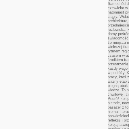
Samochód da
człowieka w 
natomiast p
ciągły. Widać
architektura,
przedmieści
rozlewiska,
domy pośród 
świadomość o
że miejsca n
większej tkan
rytmem regio
czasem wraże
środkiem tra
przestrzenią
każdy wago
w podróży. K
pracy, ktoś 
ważny etap ż
biegną obok 
wiedzą. To 
chwilowej, ci
Podróż kolej
historię, na
pasażer z to
niemal liter
opowieściach
refleksji i 
koleją łatwie
myśleniu o 