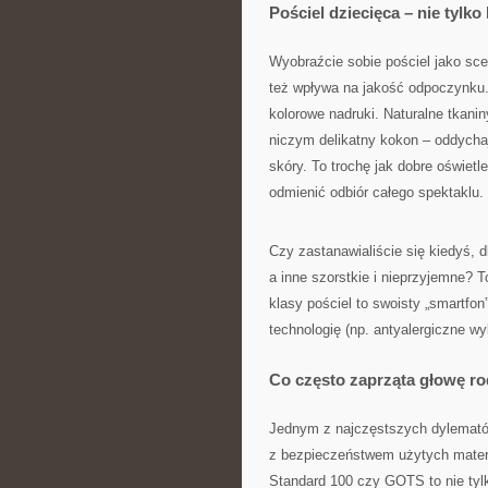
Pościel dziecięca – nie tylko
Wyobraźcie sobie pościel jako scen
też wpływa na jakość odpoczynku. 
kolorowe nadruki. Naturalne tkanin
niczym delikatny kokon – oddychaj
skóry. To trochę jak dobre oświetl
odmienić odbiór całego spektaklu.
Czy zastanawialiście się kiedyś, d
a inne szorstkie i nieprzyjemne? T
klasy pościel to swoisty „smartfo
technologię (np. antyalergiczne w
Co często zaprząta głowę r
Jednym z najczęstszych dylematów 
z bezpieczeństwem użytych materi
Standard 100 czy GOTS to nie tylk