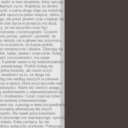
j wejść w stan skupienia, który sprzyja
własnym życiu. Krajobraz za oknem
yśli, a sama droga staje się metaforą
iek opuszcza jedno miejsce, zbliża
ego, ale przez pewien czas znajduje się
n stan bycia w przejściu ma dużą
zy, że nie wszystko musi być
 nazwane i rozstrzygnięte. Czasem
ostu jechać, patrzeć i pozwolić, by
y ułożyły się w głowie bez przymusu.
to oczywiście, że każda podróż
st romantyczna i idealna. Zdarzają się
łok, hałas, awarie i zmęczenie. Kolej,
zęść rzeczywistości, ma swoje
. A jednak nawet w tej niedoskonałości
ś prawdziwego. Podróż koleją nie
pełną kontrolę, ale może uczyć
i otwartości na to, że droga nie
yłącznie według naszych oczekiwań.
cja w epoce, która przyzwyczaiła nas
astowości. Warto też zwrócić uwagę,
zy podróżowanie z odpowiedzialnością
ń i środowisko. Coraz częściej mówi
bie bardziej zrównoważonego
nia się, a pociąg w wielu przypadkach
rozsądną alternatywą dla innych
sportu. Ale nawet poza kwestiami
mi pozostaje coś ważniejszego: sposób
świata. Kolej zachęca, by nie
odróży wyłącznie użytkowo. Pokazuje,