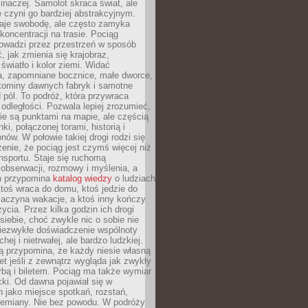
 inaczej. Samolot skraca świat, ale
 czyni go bardziej abstrakcyjnym.
je swobodę, ale często zamyka
koncentracji na trasie. Pociąg
rowadzi przez przestrzeń w sposób
, jak zmienia się krajobraz,
 światło i kolor ziemi. Widać
a, zapomniane bocznice, małe dworce,
 kominy dawnych fabryk i samotne
pól. To podróż, która przywraca
dległości. Pozwala lepiej zrozumieć,
ie są punktami na mapie, ale częścią
ki, połączonej torami, historią i
nów. W połowie takiej drogi rodzi się
nie, że pociąg jest czymś więcej niż
nsportu. Staje się ruchomą
 obserwacji, rozmowy i myślenia, a
n przypomina
katalog wiedzy
o ludziach
toś wraca do domu, ktoś jedzie do
zaczyna wakacje, a ktoś inny kończy
ycia. Przez kilka godzin ich drogi
siebie, choć zwykle nic o sobie nie
niezwykłe doświadczenie wspólnoty
chej i nietrwałej, ale bardzo ludzkiej.
ą przypomina, że każdy niesie własną
wet jeśli z zewnątrz wygląda jak zwykły
rbą i biletem. Pociąg ma także wymiar
acki. Od dawna pojawiał się w
 jako miejsce spotkań, rozstań,
przemiany. Nie bez powodu. W podróży