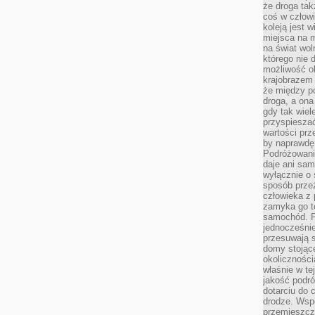
że droga ta
coś w człowi
koleją jest 
miejsca na m
na świat wol
którego nie 
możliwość ob
krajobrazem 
że między po
droga, a on
gdy tak wie
przyspieszać
wartości prz
by naprawdę
Podróżowani
daje ani sam
wyłącznie o 
sposób prze
człowieka z p
zamyka go te
samochód. Po
jednocześni
przesuwają s
domy stojące
okolicznośc
właśnie w te
jakość podró
dotarciu do 
drodze. Wsp
przemieszcza