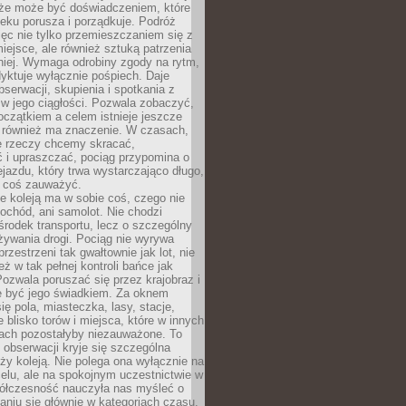
kże może być doświadczeniem, które
eku porusza i porządkuje. Podróż
więc nie tylko przemieszczaniem się z
iejsce, ale również sztuką patrzenia
niej. Wymaga odrobiny zgody na rytm,
dyktuje wyłącznie pośpiech. Daje
serwacji, skupienia i spotkania z
w jego ciągłości. Pozwala zobaczyć,
czątkiem a celem istnieje jeszcze
a również ma znaczenie. W czasach,
le rzeczy chcemy skracać,
 i upraszczać, pociąg przypomina o
ejazdu, który trwa wystarczająco długo,
 coś zauważyć.
e koleją ma w sobie coś, czego nie
ochód, ani samolot. Nie chodzi
środek transportu, lecz o szczególny
żywania drogi. Pociąg nie wyrywa
rzestrzeni tak gwałtownie jak lot, nie
ż w tak pełnej kontroli bańce jak
zwala poruszać się przez krajobraz i
e być jego świadkiem. Za oknem
ię pola, miasteczka, lasy, stacje,
 blisko torów i miejsca, które w innych
iach pozostałyby niezauważone. To
j obserwacji kryje się szczególna
ży koleją. Nie polega ona wyłącznie na
celu, ale na spokojnym uczestnictwie w
ółczesność nauczyła nas myśleć o
niu się głównie w kategoriach czasu.