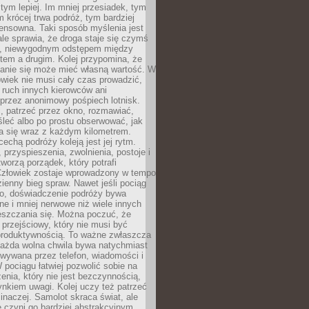
 tym lepiej. Im mniej przesiadek, tym
m krócej trwa podróż, tym bardziej
ensowna. Taki sposób myślenia jest
ale sprawia, że droga staje się czymś
a, niewygodnym odstępem między
tem a drugim. Kolej przypomina, że
anie się może mieć własną wartość. W
wiek nie musi cały czas prowadzić,
 ruch innych kierowców ani
przez anonimowy pośpiech lotnisk.
, patrzeć przez okno, rozmawiać,
leć albo po prostu obserwować, jak
a się wraz z każdym kilometrem.
echą podróży koleją jest jej rytm.
, przyspieszenia, zwolnienia, postoje i
worzą porządek, który potrafi
Człowiek zostaje wprowadzony w tempo
zienny bieg spraw. Nawet jeśli pociąg
ko, doświadczenie podróży bywa
nne i mniej nerwowe niż wiele innych
eszczania się. Można poczuć, że
s przejściowy, który nie musi być
produktywnością. To ważne zwłaszcza
każda wolna chwila bywa natychmiast
wywana przez telefon, wiadomości i
 pociągu łatwiej pozwolić sobie na
enia, który nie jest bezczynnością,
nkiem uwagi. Kolej uczy też patrzeć
 inaczej. Samolot skraca świat, ale
 czyni go bardziej abstrakcyjnym.