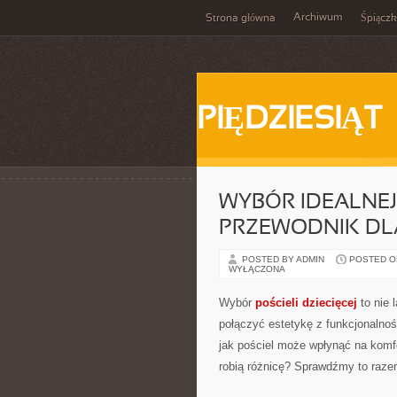
Archiwum
Strona główna
Śpiącz
PIĘDZIESIĄT
WYBÓR IDEALNEJ 
PRZEWODNIK DL
POSTED BY ADMIN
POSTED ON
WYŁĄCZONA
Wybór
pościeli dziecięcej
to nie 
połączyć estetykę z funkcjonalnoś
jak pościel może wpłynąć na komf
robią różnicę? Sprawdźmy to raze