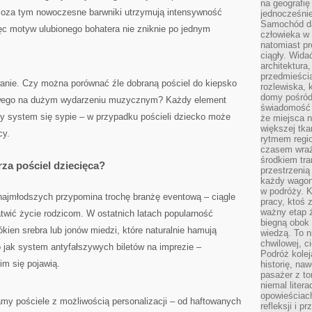
na geografię
Poza tym nowoczesne barwniki utrzymują intensywność
jednocześnie
Samochód da
ięc motyw ulubionego bohatera nie zniknie po jednym
człowieka w 
natomiast p
ciągły. Widać
architektura,
przedmieści
anie. Czy można porównać źle dobraną pościel do kiepsko
rozlewiska,
domy pośród 
owego na dużym wydarzeniu muzycznym? Każdy element
świadomość o
ły system się sypie – w przypadku pościeli dziecko może
że miejsca n
większej tkan
cy.
rytmem regio
czasem wraże
środkiem tra
rza pościel dziecięca?
przestrzenią
każdy wago
w podróży. K
najmłodszych przypomina trochę branżę eventową – ciągle
pracy, ktoś 
ważny etap ż
atwić życie rodzicom. W ostatnich latach popularność
biegną obok 
kien srebra lub jonów miedzi, które naturalnie hamują
wiedzą. To 
chwilowej, ci
To jak system antyfałszywych biletów na imprezie –
Podróż kolej
m się pojawią.
historię, na
pasażer z to
niemal liter
opowieściach
my pościele z możliwością personalizacji – od haftowanych
refleksji i 