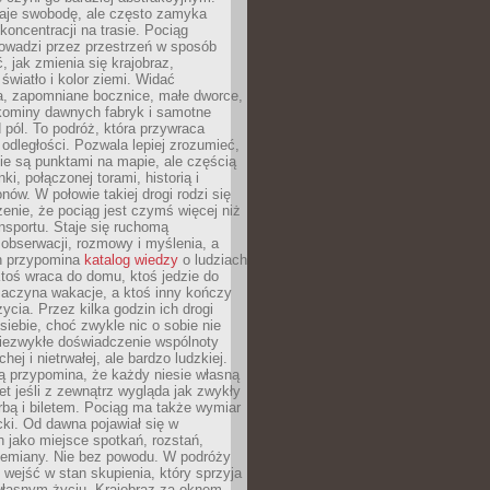
je swobodę, ale często zamyka
koncentracji na trasie. Pociąg
rowadzi przez przestrzeń w sposób
, jak zmienia się krajobraz,
 światło i kolor ziemi. Widać
a, zapomniane bocznice, małe dworce,
 kominy dawnych fabryk i samotne
pól. To podróż, która przywraca
dległości. Pozwala lepiej zrozumieć,
ie są punktami na mapie, ale częścią
ki, połączonej torami, historią i
nów. W połowie takiej drogi rodzi się
nie, że pociąg jest czymś więcej niż
nsportu. Staje się ruchomą
 obserwacji, rozmowy i myślenia, a
n przypomina
katalog wiedzy
o ludziach
toś wraca do domu, ktoś jedzie do
zaczyna wakacje, a ktoś inny kończy
ycia. Przez kilka godzin ich drogi
siebie, choć zwykle nic o sobie nie
niezwykłe doświadczenie wspólnoty
chej i nietrwałej, ale bardzo ludzkiej.
ą przypomina, że każdy niesie własną
wet jeśli z zewnątrz wygląda jak zwykły
rbą i biletem. Pociąg ma także wymiar
acki. Od dawna pojawiał się w
 jako miejsce spotkań, rozstań,
przemiany. Nie bez powodu. W podróży
j wejść w stan skupienia, który sprzyja
własnym życiu. Krajobraz za oknem