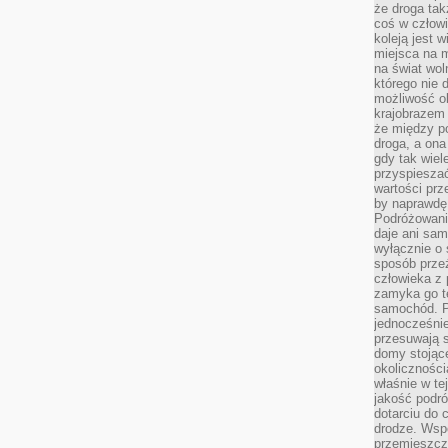
że droga ta
coś w człowi
koleją jest 
miejsca na m
na świat wol
którego nie 
możliwość ob
krajobrazem 
że między po
droga, a on
gdy tak wie
przyspieszać
wartości prz
by naprawdę
Podróżowani
daje ani sam
wyłącznie o 
sposób prze
człowieka z p
zamyka go te
samochód. Po
jednocześni
przesuwają s
domy stojące
okolicznośc
właśnie w te
jakość podró
dotarciu do 
drodze. Wsp
przemieszcza