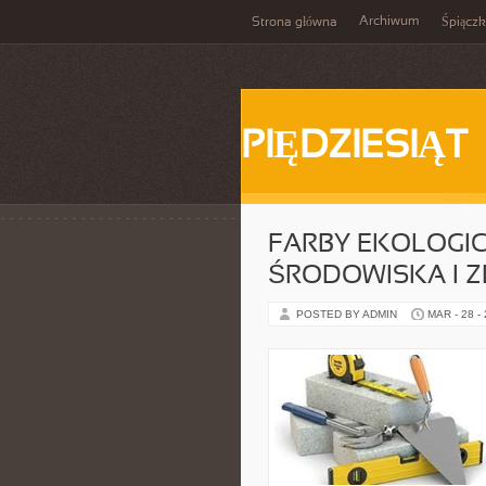
Archiwum
Strona główna
Śpiącz
PIĘDZIESIĄT
FARBY EKOLOGI
ŚRODOWISKA I 
POSTED BY ADMIN
MAR - 28 -