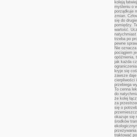
koleją łatwie
myśleniu o 
porządkuje m
zmian. Człow
się do drugi
pomiędzy. Te
wartość. Uc
natychmiast
trzeba po pr
pewne spraw
Nie oznacza 
pociągiem je
opóźnienia, t
jak każda c
ograniczenia
kryje się co
zawsze daje 
cierpliwości 
przebiega w
To cenna lek
do natychmi
że kolej łąc
za przestrze
się o potrze
przemieszcza
okazuje się 
środków tran
ekologiczny
przeżywania 
traktować p