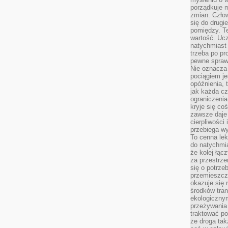
porządkuje m
zmian. Człow
się do drugi
pomiędzy. Te
wartość. Uc
natychmiast
trzeba po pr
pewne spraw
Nie oznacza 
pociągiem je
opóźnienia, t
jak każda c
ograniczenia
kryje się co
zawsze daje 
cierpliwości 
przebiega w
To cenna lek
do natychmi
że kolej łąc
za przestrze
się o potrze
przemieszcza
okazuje się 
środków tran
ekologiczny
przeżywania 
traktować p
że droga ta