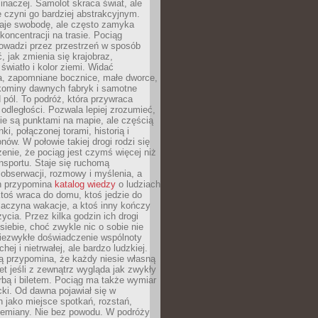
 inaczej. Samolot skraca świat, ale
 czyni go bardziej abstrakcyjnym.
je swobodę, ale często zamyka
koncentracji na trasie. Pociąg
rowadzi przez przestrzeń w sposób
, jak zmienia się krajobraz,
 światło i kolor ziemi. Widać
a, zapomniane bocznice, małe dworce,
 kominy dawnych fabryk i samotne
pól. To podróż, która przywraca
dległości. Pozwala lepiej zrozumieć,
ie są punktami na mapie, ale częścią
ki, połączonej torami, historią i
nów. W połowie takiej drogi rodzi się
nie, że pociąg jest czymś więcej niż
nsportu. Staje się ruchomą
 obserwacji, rozmowy i myślenia, a
n przypomina
katalog wiedzy
o ludziach
toś wraca do domu, ktoś jedzie do
zaczyna wakacje, a ktoś inny kończy
ycia. Przez kilka godzin ich drogi
siebie, choć zwykle nic o sobie nie
niezwykłe doświadczenie wspólnoty
chej i nietrwałej, ale bardzo ludzkiej.
ą przypomina, że każdy niesie własną
wet jeśli z zewnątrz wygląda jak zwykły
rbą i biletem. Pociąg ma także wymiar
acki. Od dawna pojawiał się w
 jako miejsce spotkań, rozstań,
przemiany. Nie bez powodu. W podróży