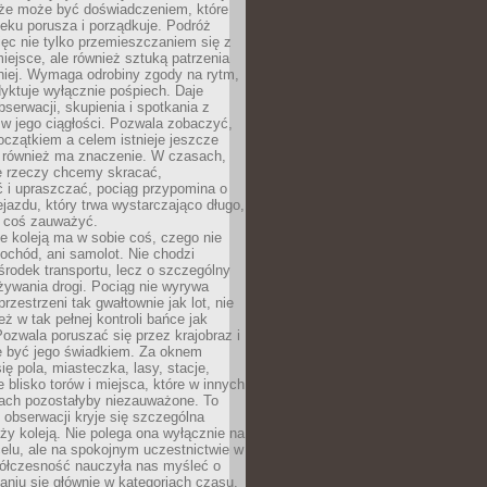
kże może być doświadczeniem, które
eku porusza i porządkuje. Podróż
więc nie tylko przemieszczaniem się z
iejsce, ale również sztuką patrzenia
niej. Wymaga odrobiny zgody na rytm,
dyktuje wyłącznie pośpiech. Daje
serwacji, skupienia i spotkania z
w jego ciągłości. Pozwala zobaczyć,
czątkiem a celem istnieje jeszcze
a również ma znaczenie. W czasach,
le rzeczy chcemy skracać,
 i upraszczać, pociąg przypomina o
ejazdu, który trwa wystarczająco długo,
 coś zauważyć.
e koleją ma w sobie coś, czego nie
ochód, ani samolot. Nie chodzi
środek transportu, lecz o szczególny
żywania drogi. Pociąg nie wyrywa
rzestrzeni tak gwałtownie jak lot, nie
ż w tak pełnej kontroli bańce jak
zwala poruszać się przez krajobraz i
e być jego świadkiem. Za oknem
ię pola, miasteczka, lasy, stacje,
 blisko torów i miejsca, które w innych
iach pozostałyby niezauważone. To
j obserwacji kryje się szczególna
ży koleją. Nie polega ona wyłącznie na
celu, ale na spokojnym uczestnictwie w
ółczesność nauczyła nas myśleć o
niu się głównie w kategoriach czasu.