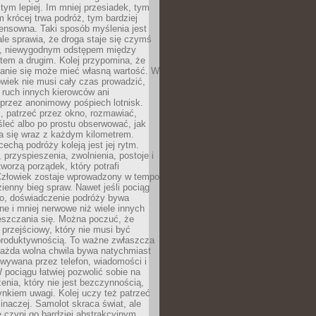
 tym lepiej. Im mniej przesiadek, tym
m krócej trwa podróż, tym bardziej
ensowna. Taki sposób myślenia jest
ale sprawia, że droga staje się czymś
a, niewygodnym odstępem między
tem a drugim. Kolej przypomina, że
anie się może mieć własną wartość. W
wiek nie musi cały czas prowadzić,
 ruch innych kierowców ani
przez anonimowy pośpiech lotnisk.
, patrzeć przez okno, rozmawiać,
leć albo po prostu obserwować, jak
a się wraz z każdym kilometrem.
echą podróży koleją jest jej rytm.
, przyspieszenia, zwolnienia, postoje i
worzą porządek, który potrafi
Człowiek zostaje wprowadzony w tempo
zienny bieg spraw. Nawet jeśli pociąg
ko, doświadczenie podróży bywa
nne i mniej nerwowe niż wiele innych
eszczania się. Można poczuć, że
s przejściowy, który nie musi być
produktywnością. To ważne zwłaszcza
każda wolna chwila bywa natychmiast
wywana przez telefon, wiadomości i
 pociągu łatwiej pozwolić sobie na
enia, który nie jest bezczynnością,
nkiem uwagi. Kolej uczy też patrzeć
 inaczej. Samolot skraca świat, ale
 czyni go bardziej abstrakcyjnym.