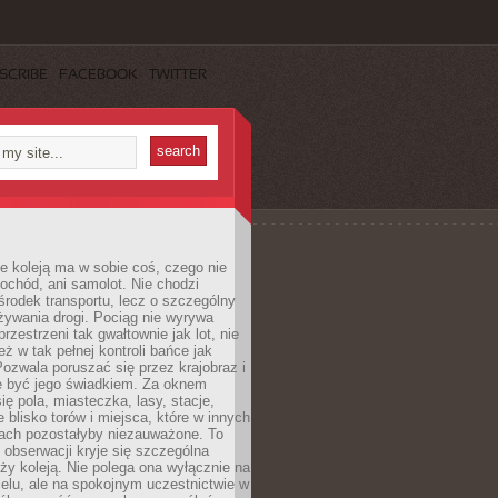
SCRIBE
FACEBOOK
TWITTER
e koleją ma w sobie coś, czego nie
ochód, ani samolot. Nie chodzi
środek transportu, lecz o szczególny
żywania drogi. Pociąg nie wyrywa
rzestrzeni tak gwałtownie jak lot, nie
ż w tak pełnej kontroli bańce jak
zwala poruszać się przez krajobraz i
e być jego świadkiem. Za oknem
ię pola, miasteczka, lasy, stacje,
 blisko torów i miejsca, które w innych
iach pozostałyby niezauważone. To
j obserwacji kryje się szczególna
ży koleją. Nie polega ona wyłącznie na
celu, ale na spokojnym uczestnictwie w