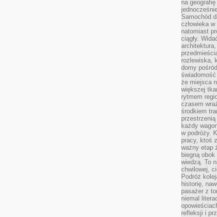
na geografię
jednocześnie
Samochód da
człowieka w 
natomiast p
ciągły. Widać
architektura,
przedmieści
rozlewiska,
domy pośród 
świadomość o
że miejsca n
większej tkan
rytmem regio
czasem wraże
środkiem tra
przestrzenią
każdy wago
w podróży. K
pracy, ktoś 
ważny etap ż
biegną obok 
wiedzą. To 
chwilowej, ci
Podróż kolej
historię, na
pasażer z to
niemal liter
opowieściach
refleksji i 