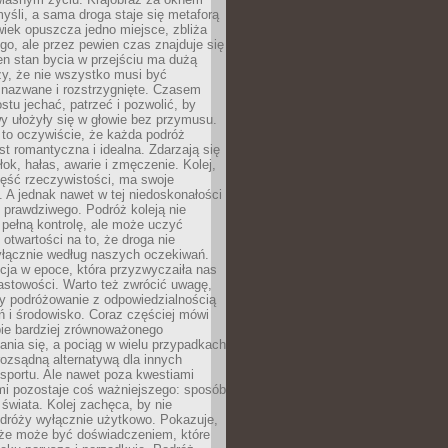
yśli, a sama droga staje się metaforą
iek opuszcza jedno miejsce, zbliża
ego, ale przez pewien czas znajduje się
n stan bycia w przejściu ma dużą
zy, że nie wszystko musi być
 nazwane i rozstrzygnięte. Czasem
ostu jechać, patrzeć i pozwolić, by
y ułożyły się w głowie bez przymusu.
to oczywiście, że każda podróż
st romantyczna i idealna. Zdarzają się
łok, hałas, awarie i zmęczenie. Kolej,
zęść rzeczywistości, ma swoje
. A jednak nawet w tej niedoskonałości
ś prawdziwego. Podróż koleją nie
pełną kontrolę, ale może uczyć
i otwartości na to, że droga nie
yłącznie według naszych oczekiwań.
cja w epoce, która przyzwyczaiła nas
astowości. Warto też zwrócić uwagę,
zy podróżowanie z odpowiedzialnością
ń i środowisko. Coraz częściej mówi
bie bardziej zrównoważonego
nia się, a pociąg w wielu przypadkach
rozsądną alternatywą dla innych
sportu. Ale nawet poza kwestiami
mi pozostaje coś ważniejszego: sposób
świata. Kolej zachęca, by nie
odróży wyłącznie użytkowo. Pokazuje,
kże może być doświadczeniem, które