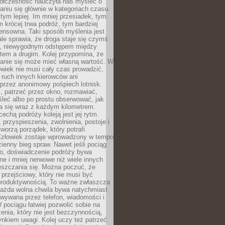
ółczesność nauczyła nas myśleć o
niu się głównie w kategoriach czasu.
 tym lepiej. Im mniej przesiadek, tym
m krócej trwa podróż, tym bardziej
ensowna. Taki sposób myślenia jest
ale sprawia, że droga staje się czymś
a, niewygodnym odstępem między
tem a drugim. Kolej przypomina, że
anie się może mieć własną wartość. W
wiek nie musi cały czas prowadzić,
 ruch innych kierowców ani
przez anonimowy pośpiech lotnisk.
, patrzeć przez okno, rozmawiać,
leć albo po prostu obserwować, jak
a się wraz z każdym kilometrem.
echą podróży koleją jest jej rytm.
, przyspieszenia, zwolnienia, postoje i
worzą porządek, który potrafi
Człowiek zostaje wprowadzony w tempo
zienny bieg spraw. Nawet jeśli pociąg
ko, doświadczenie podróży bywa
nne i mniej nerwowe niż wiele innych
eszczania się. Można poczuć, że
s przejściowy, który nie musi być
produktywnością. To ważne zwłaszcza
każda wolna chwila bywa natychmiast
wywana przez telefon, wiadomości i
 pociągu łatwiej pozwolić sobie na
enia, który nie jest bezczynnością,
nkiem uwagi. Kolej uczy też patrzeć