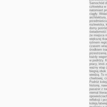
Samochód da
człowieka w 
natomiast p
ciągły. Widać
architektura,
przedmieści
rozlewiska,
domy pośród 
świadomość o
że miejsca n
większej tkan
rytmem regio
czasem wraże
środkiem tra
przestrzenią
każdy wago
w podróży. K
pracy, ktoś 
ważny etap ż
biegną obok 
wiedzą. To 
chwilowej, ci
Podróż kolej
historię, na
pasażer z to
niemal liter
opowieściach
refleksji i 
koleją łatwie
myśleniu o 