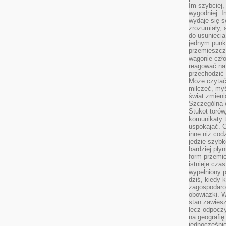
Im szybciej,
wygodniej. I
wydaje się s
zrozumiały, 
do usunięci
jednym punk
przemieszcz
wagonie czło
reagować na
przechodzić 
Może czytać
milczeć, myś
świat zmieni
Szczególną c
Stukot torów
komunikaty t
uspokajać. 
inne niż cod
jedzie szyb
bardziej pły
form przemi
istnieje cza
wypełniony 
dziś, kiedy 
zagospodaro
obowiązki. W
stan zawiesz
lecz odpoczy
na geografię
jednocześnie