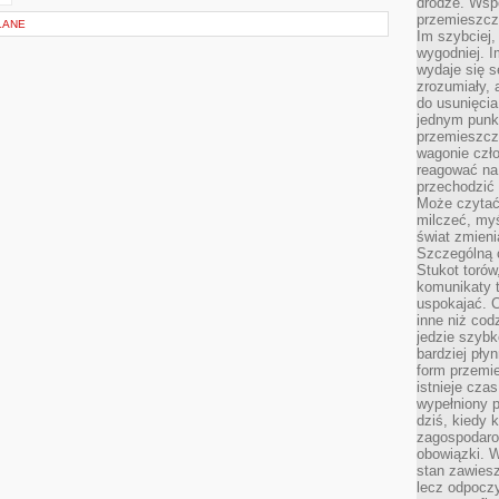
drodze. Wsp
przemieszcza
LANE
Im szybciej,
wygodniej. I
wydaje się s
zrozumiały, 
do usunięci
jednym punk
przemieszcz
wagonie czło
reagować na
przechodzić 
Może czytać
milczeć, myś
świat zmieni
Szczególną c
Stukot torów
komunikaty t
uspokajać. 
inne niż cod
jedzie szyb
bardziej pły
form przemi
istnieje cza
wypełniony 
dziś, kiedy 
zagospodaro
obowiązki. W
stan zawiesz
lecz odpoczy