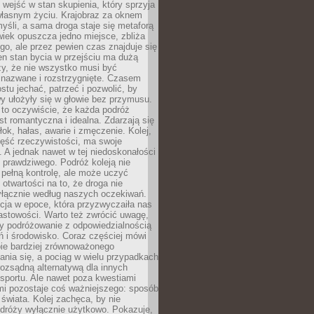
j wejść w stan skupienia, który sprzyja
własnym życiu. Krajobraz za oknem
yśli, a sama droga staje się metaforą
iek opuszcza jedno miejsce, zbliża
ego, ale przez pewien czas znajduje się
n stan bycia w przejściu ma dużą
zy, że nie wszystko musi być
 nazwane i rozstrzygnięte. Czasem
ostu jechać, patrzeć i pozwolić, by
y ułożyły się w głowie bez przymusu.
to oczywiście, że każda podróż
st romantyczna i idealna. Zdarzają się
łok, hałas, awarie i zmęczenie. Kolej,
zęść rzeczywistości, ma swoje
. A jednak nawet w tej niedoskonałości
ś prawdziwego. Podróż koleją nie
pełną kontrolę, ale może uczyć
i otwartości na to, że droga nie
yłącznie według naszych oczekiwań.
cja w epoce, która przyzwyczaiła nas
astowości. Warto też zwrócić uwagę,
zy podróżowanie z odpowiedzialnością
ń i środowisko. Coraz częściej mówi
bie bardziej zrównoważonego
nia się, a pociąg w wielu przypadkach
rozsądną alternatywą dla innych
sportu. Ale nawet poza kwestiami
mi pozostaje coś ważniejszego: sposób
świata. Kolej zachęca, by nie
odróży wyłącznie użytkowo. Pokazuje,