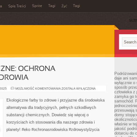
Sprite
Tagi
Tagi
ka
Spis Treści
Żyć
SUB
CZNE: OCHRONA
Podróżowani
ZDROWIA
daje ani sam
wyłącznie o 
sposób prze
FARBY
 2025
MOŻLIWOŚĆ KOMENTOWANIA
ZOSTAŁA WYŁĄCZONA
człowieka z p
EKOLOGICZNE:
OCHRONA
zamyka go te
ŚRODOWISKA
Ekologiczne farby to zdrowe i przyjazne dla środowiska
samochód. Po
I
ZDROWIA
jednocześni
alternatywa dla tradycyjnych, pełnych szkodliwych
przesuwają s
substancji chemicznych. Dowiedz się więcej o
domy stojące
okolicznośc
korzyściach ich stosowania dla naszego zdrowia i
właśnie w te
jakość podró
planety! #eko #ochronasrodowiska #zdrowystylżycia
dotarciu do 