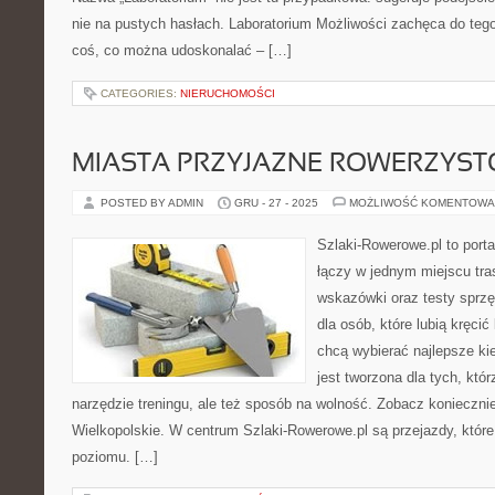
nie na pustych hasłach. Laboratorium Możliwości zachęca do tego
coś, co można udoskonalać – […]
CATEGORIES:
NIERUCHOMOŚCI
MIASTA PRZYJAZNE ROWERZYS
POSTED BY ADMIN
GRU - 27 - 2025
MOŻLIWOŚĆ KOMENTOWA
Szlaki-Rowerowe.pl to porta
łączy w jednym miejscu tra
wskazówki oraz testy sprzęt
dla osób, które lubią kręcić
chcą wybierać najlepsze ki
jest tworzona dla tych, któ
narzędzie treningu, ale też sposób na wolność. Zobacz konieczn
Wielkopolskie. W centrum Szlaki-Rowerowe.pl są przejazdy, któ
poziomu. […]