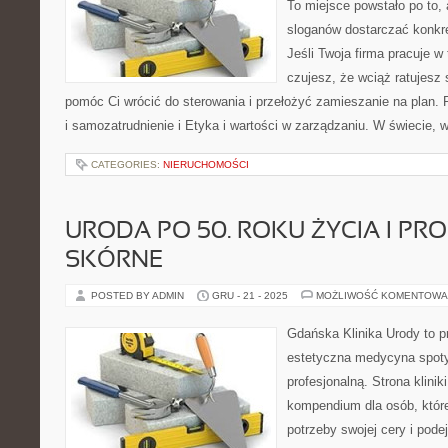
To miejsce powstało po to
sloganów dostarczać konkre
Jeśli Twoja firma pracuje w
czujesz, że wciąż ratujesz 
pomóc Ci wrócić do sterowania i przełożyć zamieszanie na plan. 
i samozatrudnienie i Etyka i wartości w zarządzaniu. W świecie, 
CATEGORIES:
NIERUCHOMOŚCI
URODA PO 50. ROKU ŻYCIA I PR
SKÓRNE
POSTED BY ADMIN
GRU - 21 - 2025
MOŻLIWOŚĆ KOMENTOWA
Gdańska Klinika Urody to p
estetyczna medycyna spoty
profesjonalną. Strona klini
kompendium dla osób, które
potrzeby swojej cery i pod