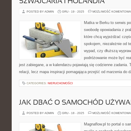
SZWAJCARIA I HOLANDIA
POSTED BY ADMIN
GRU - 19 - 2025
MOŻLIWOŚĆ KOMENTOWA
Matka w Berku to serwis po
swobodę opowiadania z prak
które chcą wyjeżdżać częśc
spokojem, niezależnie od t
wypad, czy dłuższą wypraw
podróżowanie może być rea
jest zabiegane, a w kalendarzu pojawiają się codzienne zadania. T
relacji, lecz mapa inspiracji pomagająca przejść od marzenia do d
CATEGORIES:
NIERUCHOMOŚCI
JAK DBAĆ O SAMOCHÓD UŻYWA
POSTED BY ADMIN
GRU - 18 - 2025
MOŻLIWOŚĆ KOMENTOWA
Magnaflow.pl to portal o s