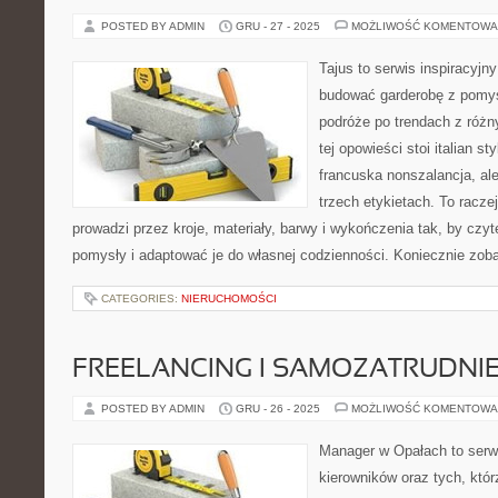
POSTED BY ADMIN
GRU - 27 - 2025
MOŻLIWOŚĆ KOMENTOWA
Tajus to serwis inspiracyjn
budować garderobę z pomys
podróże po trendach z różn
tej opowieści stoi italian st
francuska nonszalancja, al
trzech etykietach. To racze
prowadzi przez kroje, materiały, barwy i wykończenia tak, by czy
pomysły i adaptować je do własnej codzienności. Koniecznie zo
CATEGORIES:
NIERUCHOMOŚCI
FREELANCING I SAMOZATRUDNIE
POSTED BY ADMIN
GRU - 26 - 2025
MOŻLIWOŚĆ KOMENTOWA
Manager w Opałach to serwi
kierowników oraz tych, któr