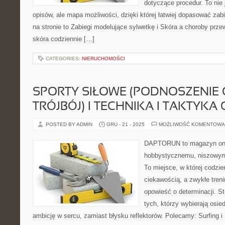
dotyczące procedur. To nie 
opisów, ale mapa możliwości, dzięki której łatwiej dopasować za
na stronie to Zabiegi modelujące sylwetkę i Skóra a choroby prze
skóra codziennie […]
CATEGORIES:
NIERUCHOMOŚCI
SPORTY SIŁOWE (PODNOSZENIE 
TRÓJBÓJ) I TECHNIKA I TAKTYKA 
POSTED BY ADMIN
GRU - 21 - 2025
MOŻLIWOŚĆ KOMENTOWA
DAPTORUN to magazyn onli
hobbystycznemu, niszowym 
To miejsce, w której codzi
ciekawością, a zwykłe treni
opowieść o determinacji. S
tych, którzy wybierają osie
ambicję w sercu, zamiast błysku reflektorów. Polecamy: Surfing i