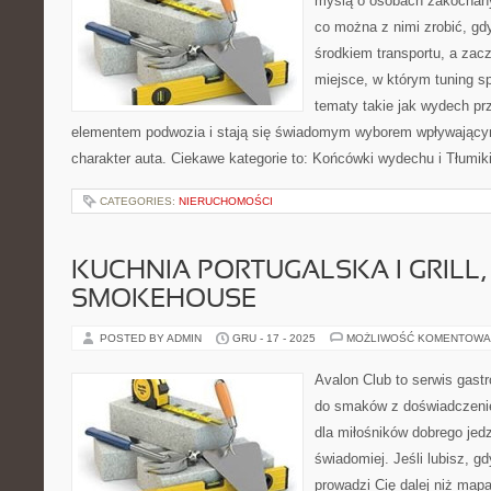
myślą o osobach zakochany
co można z nimi zrobić, gdy
środkiem transportu, a zac
miejsce, w którym tuning s
tematy takie jak wydech p
elementem podwozia i stają się świadomym wyborem wpływający
charakter auta. Ciekawe kategorie to: Końcówki wydechu i Tłumik
CATEGORIES:
NIERUCHOMOŚCI
KUCHNIA PORTUGALSKA I GRILL, 
SMOKEHOUSE
POSTED BY ADMIN
GRU - 17 - 2025
MOŻLIWOŚĆ KOMENTOWA
Avalon Club to serwis gast
do smaków z doświadczenie
dla miłośników dobrego jedz
świadomiej. Jeśli lubisz, 
prowadzi Cię dalej niż mapa,