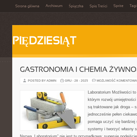
Archiwum
Sprite
Tagi
Strona główna
Śpiączka
Spis Treści
PIĘDZIESIĄT
GASTRONOMIA I CHEMIA ŻYWNO
POSTED BY ADMIN
GRU - 28 - 2025
MOŻLIWOŚĆ KOMENTOWA
Laboratorium Możliwości to 
którym rozwój umiejętności
są traktowane jak droga – 
jednocześnie pełen ciekawoś
pomaga uczyć się bardziej
systemy i tworzyć własny st
Nazwa „Laboratorium” nie jest tu przypadkowa: sugeruje podejście