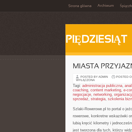
Archiwum
Strona główna
Śpiącz
PIĘDZIESIĄT
MIASTA PRZYJA
POSTED BY ADMIN
POSTED ON
WYŁĄCZONA
Tagi:
administracja publiczna
,
anal
coaching
,
content marketing
,
e-co
negocjacje
,
networking
,
organizacj
sprzedaż
,
strategia
,
szkolenia bi
Szlaki-Rowerowe.pl to portal o jeź
rowerowe, konkretne wskazówki oraz
lubią kręcić kilometry i jednocześ
jest tworzona dla tych, którzy wid