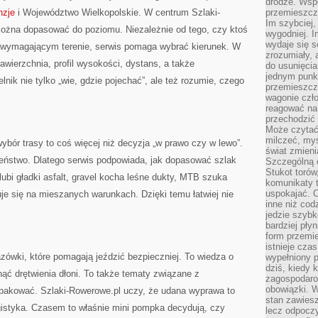
drodze. Wsp
nzje
i Województwo Wielkopolskie. W centrum Szlaki-
przemieszcza
Im szybciej,
można dopasować do poziomu. Niezależnie od tego, czy ktoś
wygodniej. I
wydaje się s
o wymagającym terenie, serwis pomaga wybrać kierunek. W
zrozumiały, 
nawierzchnia, profil wysokości, dystans, a także
do usunięci
jednym punk
nik nie tylko „wie, gdzie pojechać”, ale też rozumie, czego
przemieszcz
wagonie czło
reagować na
przechodzić 
Może czytać
milczeć, myś
ybór trasy to coś więcej niż decyzja „w prawo czy w lewo”.
świat zmieni
zeństwo. Dlatego serwis podpowiada, jak dopasować szlak
Szczególną c
Stukot torów
lubi gładki asfalt, gravel kocha leśne dukty, MTB szuka
komunikaty t
uspokajać. 
uje się na mieszanych warunkach. Dzięki temu łatwiej nie
inne niż cod
jedzie szyb
bardziej pły
form przemi
istnieje cza
ówki, które pomagają jeździć bezpieczniej. To wiedza o
wypełniony 
dziś, kiedy 
nąć drętwienia dłoni. To także tematy związane z
zagospodaro
obowiązki. W
pakować. Szlaki-Rowerowe.pl uczy, że udana wyprawa to
stan zawiesz
logistyka. Czasem to właśnie mini pompka decydują, czy
lecz odpoczy