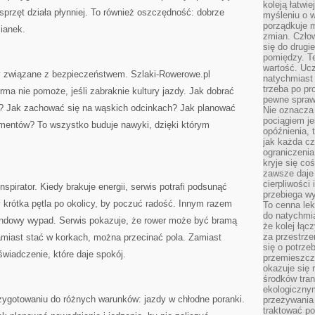
koleją łatwie
 sprzęt działa płynniej. To również oszczędność: dobrze
myśleniu o 
porządkuje m
ianek.
zmian. Człow
się do drugi
pomiędzy. Te
wartość. Uc
y związane z bezpieczeństwem. Szlaki-Rowerowe.pl
natychmiast
trzeba po pr
rma nie pomoże, jeśli zabraknie kultury jazdy. Jak dobrać
pewne spraw
ze? Jak zachować się na wąskich odcinkach? Jak planować
Nie oznacza 
pociągiem je
agmentów? To wszystko buduje nawyki, dzięki którym
opóźnienia, t
jak każda c
ograniczenia
kryje się co
zawsze daje 
cierpliwości 
nspirator. Kiedy brakuje energii, serwis potrafi podsunąć
przebiega w
krótka pętla po okolicy, by poczuć radość. Innym razem
To cenna lek
do natychmi
endowy wypad. Serwis pokazuje, że rower może być bramą
że kolej łąc
za przestrze
miast stać w korkach, można przecinać pola. Zamiast
się o potrze
świadczenie, które daje spokój.
przemieszcza
okazuje się 
środków tran
ekologiczny
zygotowaniu do różnych warunków: jazdy w chłodne poranki.
przeżywania 
traktować p