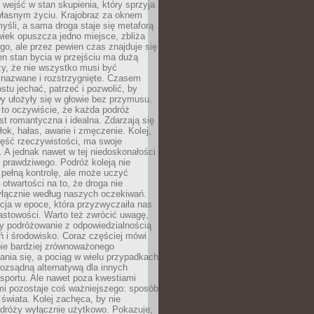
j wejść w stan skupienia, który sprzyja
własnym życiu. Krajobraz za oknem
yśli, a sama droga staje się metaforą
iek opuszcza jedno miejsce, zbliża
ego, ale przez pewien czas znajduje się
n stan bycia w przejściu ma dużą
zy, że nie wszystko musi być
 nazwane i rozstrzygnięte. Czasem
ostu jechać, patrzeć i pozwolić, by
y ułożyły się w głowie bez przymusu.
to oczywiście, że każda podróż
st romantyczna i idealna. Zdarzają się
łok, hałas, awarie i zmęczenie. Kolej,
zęść rzeczywistości, ma swoje
. A jednak nawet w tej niedoskonałości
ś prawdziwego. Podróż koleją nie
pełną kontrolę, ale może uczyć
i otwartości na to, że droga nie
yłącznie według naszych oczekiwań.
cja w epoce, która przyzwyczaiła nas
astowości. Warto też zwrócić uwagę,
zy podróżowanie z odpowiedzialnością
ń i środowisko. Coraz częściej mówi
bie bardziej zrównoważonego
nia się, a pociąg w wielu przypadkach
rozsądną alternatywą dla innych
sportu. Ale nawet poza kwestiami
mi pozostaje coś ważniejszego: sposób
świata. Kolej zachęca, by nie
odróży wyłącznie użytkowo. Pokazuje,