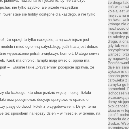
k planować nawadnianie i jedzenie, by nie zaliczyć
że droga ta
coś w człowi
jechać nie tylko szybko, ale przede wszystkim
koleją jest 
 rower staje się hobby dostępne dla każdego, a nie tylko
miejsca na m
na świat wol
którego nie 
możliwość ob
krajobrazem 
że między po
ż, że sprzęt to tylko narzędzie, a najważniejsze jest
droga, a on
gdy tak wie
modelu i mieć ogromną satysfakcję, jeśli trasa jest dobrze
przyspieszać
ednie wyposażenie potrafi zwiększyć komfort. Dlatego serwis
wartości prz
by naprawdę
zeb. Kask ma chronić, lampki mają świecić, opona ma
Podróżowani
port – i właśnie takie „przyziemne” podejście sprawia, że
daje ani sam
wyłącznie o 
.
sposób prze
człowieka z p
zamyka go te
samochód. Po
 dla każdego, kto chce jeździć więcej i lepiej. Szlaki-
jednocześni
przesuwają s
aki oraz podejmować decyzje sprzętowe w oparciu o
domy stojące
okolicznośc
ączy pasję do dwóch kółek z przygotowaniem. Dzięki temu
właśnie w te
 ale też sposobem na lepszy dzień – w mieście, w terenie, na
jakość podró
dotarciu do 
drodze. Wsp
przemieszcza