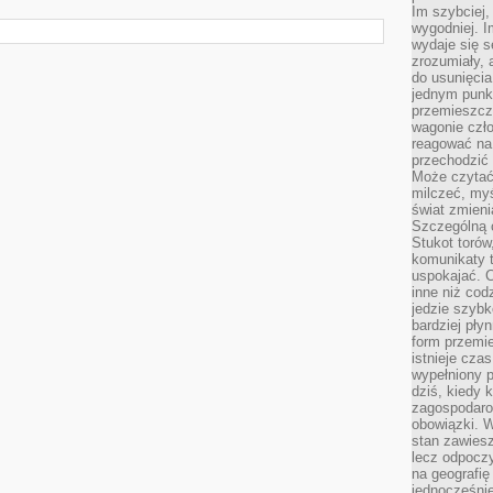
Im szybciej,
wygodniej. I
wydaje się s
zrozumiały, 
do usunięci
jednym punk
przemieszcz
wagonie czło
reagować na
przechodzić 
Może czytać
milczeć, myś
świat zmieni
Szczególną c
Stukot torów
komunikaty t
uspokajać. 
inne niż cod
jedzie szyb
bardziej pły
form przemi
istnieje cza
wypełniony 
dziś, kiedy 
zagospodaro
obowiązki. W
stan zawiesz
lecz odpoczy
na geografię
jednocześnie