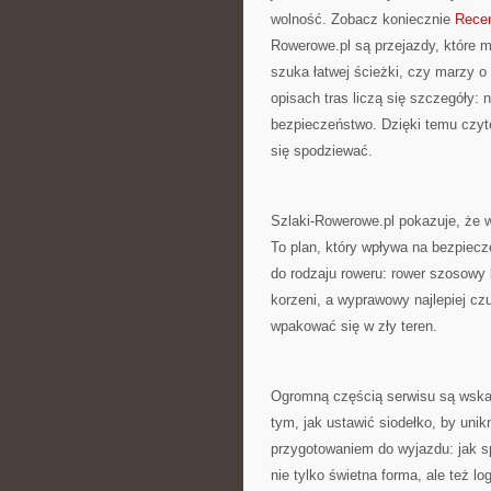
wolność. Zobacz koniecznie
Rece
Rowerowe.pl są przejazdy, które 
szuka łatwej ścieżki, czy marzy 
opisach tras liczą się szczegóły: 
bezpieczeństwo. Dzięki temu czytel
się spodziewać.
Szlaki-Rowerowe.pl pokazuje, że w
To plan, który wpływa na bezpiec
do rodzaju roweru: rower szosowy 
korzeni, a wyprawowy najlepiej cz
wpakować się w zły teren.
Ogromną częścią serwisu są wskaz
tym, jak ustawić siodełko, by unik
przygotowaniem do wyjazdu: jak s
nie tylko świetna forma, ale też 