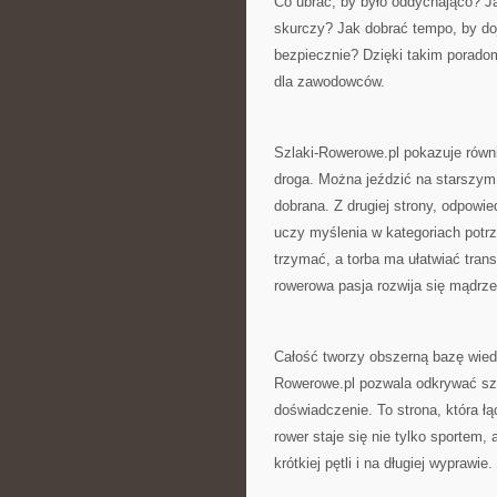
Co ubrać, by było oddychająco? Ja
skurczy? Jak dobrać tempo, by do
bezpiecznie? Dzięki takim poradom
dla zawodowców.
Szlaki-Rowerowe.pl pokazuje równie
droga. Można jeździć na starszym 
dobrana. Z drugiej strony, odpowi
uczy myślenia w kategoriach potr
trzymać, a torba ma ułatwiać trans
rowerowa pasja rozwija się mądrze
Całość tworzy obszerną bazę wiedzy
Rowerowe.pl pozwala odkrywać szl
doświadczenie. To strona, która ł
rower staje się nie tylko sportem,
krótkiej pętli i na długiej wyprawie.