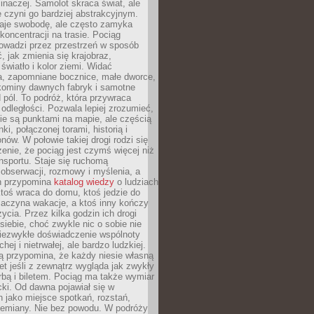
 inaczej. Samolot skraca świat, ale
 czyni go bardziej abstrakcyjnym.
je swobodę, ale często zamyka
koncentracji na trasie. Pociąg
rowadzi przez przestrzeń w sposób
, jak zmienia się krajobraz,
 światło i kolor ziemi. Widać
a, zapomniane bocznice, małe dworce,
 kominy dawnych fabryk i samotne
pól. To podróż, która przywraca
dległości. Pozwala lepiej zrozumieć,
ie są punktami na mapie, ale częścią
ki, połączonej torami, historią i
nów. W połowie takiej drogi rodzi się
nie, że pociąg jest czymś więcej niż
nsportu. Staje się ruchomą
 obserwacji, rozmowy i myślenia, a
n przypomina
katalog wiedzy
o ludziach
toś wraca do domu, ktoś jedzie do
zaczyna wakacje, a ktoś inny kończy
ycia. Przez kilka godzin ich drogi
siebie, choć zwykle nic o sobie nie
niezwykłe doświadczenie wspólnoty
chej i nietrwałej, ale bardzo ludzkiej.
ą przypomina, że każdy niesie własną
wet jeśli z zewnątrz wygląda jak zwykły
rbą i biletem. Pociąg ma także wymiar
acki. Od dawna pojawiał się w
 jako miejsce spotkań, rozstań,
przemiany. Nie bez powodu. W podróży