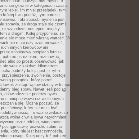
ółczesność nauczyła nas myśleć o
niu się głównie w kategoriach czasu.
 tym lepiej. Im mniej przesiadek, tym
m krócej trwa podróż, tym bardziej
ensowna. Taki sposób myślenia jest
ale sprawia, że droga staje się czymś
a, niewygodnym odstępem między
tem a drugim. Kolej przypomina, że
anie się może mieć własną wartość. W
wiek nie musi cały czas prowadzić,
 ruch innych kierowców ani
przez anonimowy pośpiech lotnisk.
, patrzeć przez okno, rozmawiać,
leć albo po prostu obserwować, jak
a się wraz z każdym kilometrem.
echą podróży koleją jest jej rytm.
, przyspieszenia, zwolnienia, postoje i
worzą porządek, który potrafi
Człowiek zostaje wprowadzony w tempo
zienny bieg spraw. Nawet jeśli pociąg
ko, doświadczenie podróży bywa
nne i mniej nerwowe niż wiele innych
eszczania się. Można poczuć, że
s przejściowy, który nie musi być
produktywnością. To ważne zwłaszcza
każda wolna chwila bywa natychmiast
wywana przez telefon, wiadomości i
 pociągu łatwiej pozwolić sobie na
enia, który nie jest bezczynnością,
nkiem uwagi. Kolej uczy też patrzeć