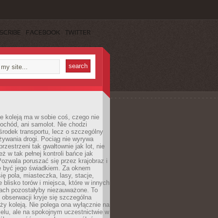
SCRIBE
FACEBOOK
TWITTER
e koleją ma w sobie coś, czego nie
ochód, ani samolot. Nie chodzi
środek transportu, lecz o szczególny
żywania drogi. Pociąg nie wyrywa
rzestrzeni tak gwałtownie jak lot, nie
ż w tak pełnej kontroli bańce jak
zwala poruszać się przez krajobraz i
e być jego świadkiem. Za oknem
ię pola, miasteczka, lasy, stacje,
 blisko torów i miejsca, które w innych
iach pozostałyby niezauważone. To
j obserwacji kryje się szczególna
ży koleją. Nie polega ona wyłącznie na
celu, ale na spokojnym uczestnictwie w