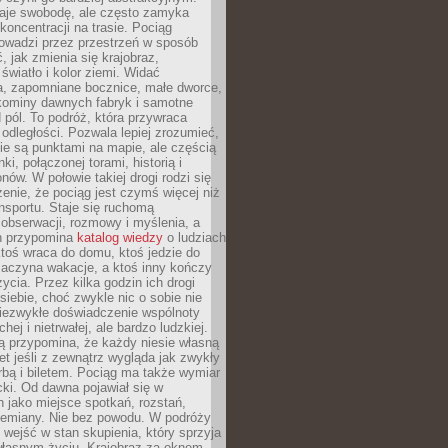
je swobodę, ale często zamyka
koncentracji na trasie. Pociąg
rowadzi przez przestrzeń w sposób
, jak zmienia się krajobraz,
 światło i kolor ziemi. Widać
a, zapomniane bocznice, małe dworce,
 kominy dawnych fabryk i samotne
pól. To podróż, która przywraca
dległości. Pozwala lepiej zrozumieć,
ie są punktami na mapie, ale częścią
ki, połączonej torami, historią i
nów. W połowie takiej drogi rodzi się
nie, że pociąg jest czymś więcej niż
nsportu. Staje się ruchomą
 obserwacji, rozmowy i myślenia, a
n przypomina
katalog wiedzy
o ludziach
toś wraca do domu, ktoś jedzie do
zaczyna wakacje, a ktoś inny kończy
ycia. Przez kilka godzin ich drogi
siebie, choć zwykle nic o sobie nie
niezwykłe doświadczenie wspólnoty
chej i nietrwałej, ale bardzo ludzkiej.
ą przypomina, że każdy niesie własną
wet jeśli z zewnątrz wygląda jak zwykły
rbą i biletem. Pociąg ma także wymiar
acki. Od dawna pojawiał się w
 jako miejsce spotkań, rozstań,
przemiany. Nie bez powodu. W podróży
j wejść w stan skupienia, który sprzyja
własnym życiu. Krajobraz za oknem