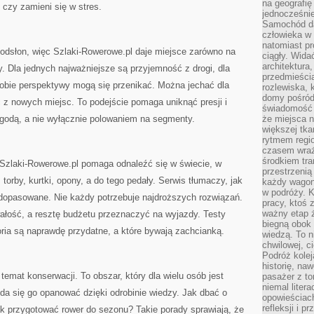
na geografię
czy zamieni się w stres.
jednocześnie
Samochód da
człowieka w 
natomiast p
dsłon, więc Szlaki-Rowerowe.pl daje miejsce zarówno na
ciągły. Widać
architektura,
y. Dla jednych najważniejsze są przyjemność z drogi, dla
przedmieści
 obie perspektywy mogą się przenikać. Można jechać dla
rozlewiska,
domy pośród 
 z nowych miejsc. To podejście pomaga uniknąć presji i
świadomość o
godą, a nie wyłącznie polowaniem na segmenty.
że miejsca n
większej tkan
rytmem regio
czasem wraże
środkiem tra
 Szlaki-Rowerowe.pl pomaga odnaleźć się w świecie, w
przestrzenią
 torby, kurtki, opony, a do tego pedały. Serwis tłumaczy, jak
każdy wago
w podróży. K
dopasowane. Nie każdy potrzebuje najdroższych rozwiązań.
pracy, ktoś 
ważny etap ż
ałość, a resztę budżetu przeznaczyć na wyjazdy. Testy
biegną obok 
ria są naprawdę przydatne, a które bywają zachcianką.
wiedzą. To 
chwilowej, ci
Podróż kolej
historię, na
emat konserwacji. To obszar, który dla wielu osób jest
pasażer z to
niemal liter
da się go opanować dzięki odrobinie wiedzy. Jak dbać o
opowieściach
refleksji i 
 przygotować rower do sezonu? Takie porady sprawiają, że