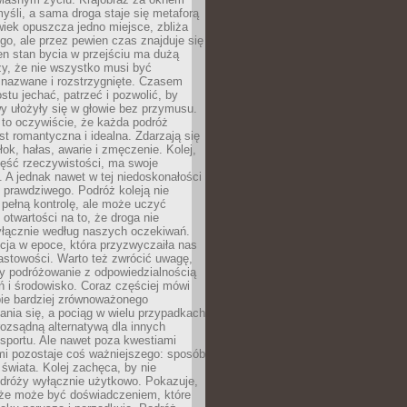
yśli, a sama droga staje się metaforą
iek opuszcza jedno miejsce, zbliża
ego, ale przez pewien czas znajduje się
n stan bycia w przejściu ma dużą
zy, że nie wszystko musi być
 nazwane i rozstrzygnięte. Czasem
ostu jechać, patrzeć i pozwolić, by
y ułożyły się w głowie bez przymusu.
to oczywiście, że każda podróż
st romantyczna i idealna. Zdarzają się
łok, hałas, awarie i zmęczenie. Kolej,
zęść rzeczywistości, ma swoje
. A jednak nawet w tej niedoskonałości
ś prawdziwego. Podróż koleją nie
pełną kontrolę, ale może uczyć
i otwartości na to, że droga nie
yłącznie według naszych oczekiwań.
cja w epoce, która przyzwyczaiła nas
astowości. Warto też zwrócić uwagę,
zy podróżowanie z odpowiedzialnością
ń i środowisko. Coraz częściej mówi
bie bardziej zrównoważonego
nia się, a pociąg w wielu przypadkach
rozsądną alternatywą dla innych
sportu. Ale nawet poza kwestiami
mi pozostaje coś ważniejszego: sposób
świata. Kolej zachęca, by nie
odróży wyłącznie użytkowo. Pokazuje,
kże może być doświadczeniem, które