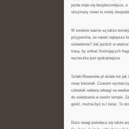
jazda staje się bezpieczniejsza, a
utrzymany rower to mniej niespodz
W serwisie ważne są także temat
przypomina, że nawet najlepsza fo
oświetlenie? Jak jeździć w wietr
trasę, by unikać frustrujących fr
wycieczka jest spokojniejsza.
Szlaki-Rowerowe.pl działa też jak i
nowy kierunek. Czasem wystarczy 
człowiek nabiera odwagi na week
do zwiedzania w swoim tempie. Za
gonić, można być tu i teraz. To do
Dużo uwagi poświęca się także pr