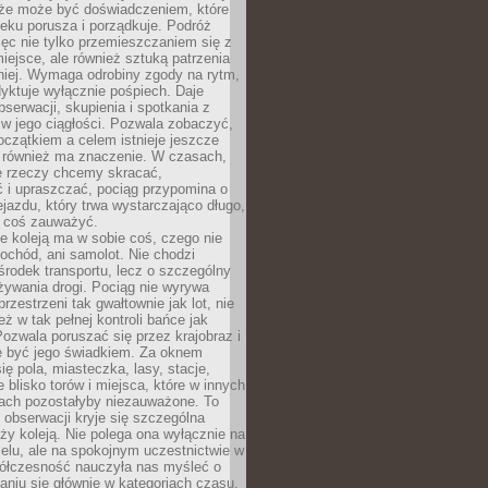
kże może być doświadczeniem, które
eku porusza i porządkuje. Podróż
więc nie tylko przemieszczaniem się z
iejsce, ale również sztuką patrzenia
niej. Wymaga odrobiny zgody na rytm,
dyktuje wyłącznie pośpiech. Daje
serwacji, skupienia i spotkania z
w jego ciągłości. Pozwala zobaczyć,
czątkiem a celem istnieje jeszcze
a również ma znaczenie. W czasach,
le rzeczy chcemy skracać,
 i upraszczać, pociąg przypomina o
ejazdu, który trwa wystarczająco długo,
 coś zauważyć.
e koleją ma w sobie coś, czego nie
ochód, ani samolot. Nie chodzi
środek transportu, lecz o szczególny
żywania drogi. Pociąg nie wyrywa
rzestrzeni tak gwałtownie jak lot, nie
ż w tak pełnej kontroli bańce jak
zwala poruszać się przez krajobraz i
e być jego świadkiem. Za oknem
ię pola, miasteczka, lasy, stacje,
 blisko torów i miejsca, które w innych
iach pozostałyby niezauważone. To
j obserwacji kryje się szczególna
ży koleją. Nie polega ona wyłącznie na
celu, ale na spokojnym uczestnictwie w
ółczesność nauczyła nas myśleć o
niu się głównie w kategoriach czasu.