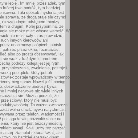
 tym lepiej. Im mniej przesiadek, tym
m krócej trwa podróż, tym bardziej
ensowna. Taki sposób myślenia jest
ale sprawia, że droga staje się czymś
a, niewygodnym odstępem między
tem a drugim. Kolej przypomina, że
anie się może mieć własną wartość. W
wiek nie musi cały czas prowadzić,
 ruch innych kierowców ani
przez anonimowy pośpiech lotnisk.
, patrzeć przez okno, rozmawiać,
leć albo po prostu obserwować, jak
a się wraz z każdym kilometrem.
echą podróży koleją jest jej rytm.
, przyspieszenia, zwolnienia, postoje i
worzą porządek, który potrafi
Człowiek zostaje wprowadzony w tempo
zienny bieg spraw. Nawet jeśli pociąg
ko, doświadczenie podróży bywa
nne i mniej nerwowe niż wiele innych
eszczania się. Można poczuć, że
s przejściowy, który nie musi być
produktywnością. To ważne zwłaszcza
każda wolna chwila bywa natychmiast
wywana przez telefon, wiadomości i
 pociągu łatwiej pozwolić sobie na
enia, który nie jest bezczynnością,
nkiem uwagi. Kolej uczy też patrzeć
 inaczej. Samolot skraca świat, ale
 czyni go bardziej abstrakcyjnym.