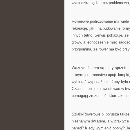
wycieczka będzie bezproblemowa, 
Rowerowe podróżowanie ma wiele o
rekreację, jak i na budowanie form
innych tętno. Serwis pokazuje, że
głowy, a jednocześnie mieć radość
przypomina, że rower ma być przy
Ważnym filarem są testy sprzętu.
którym jest mnóstwo opcji: lampki,
wybierać wyposażenie, żeby było 
Czasem lepiej zainwestować w trw
pomagają zrozumieć, które akceso
Szlaki-Rowerowe.pl porusza także t
nieznanym światem, a w praktyce 
napęd? Kiedy wymienić opony? Jak