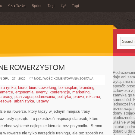
Sprite
Tagi
Tagi
ka
Spis Treści
Żyć
SUB
ZNE ROWERZYSTOM
Podróżowani
daje ani sam
MIASTA
 GRU - 27 - 2025
MOŻLIWOŚĆ KOMENTOWANIA
ZOSTAŁA
wyłącznie o 
PRZYJAZNE
ROWERZYSTOM
sposób prze
iza rynku
,
biuro
,
biuro coworking
,
biznesplan
,
branding
,
człowieka z p
mmerce
,
ergonomia
,
eventy
,
konferencje
,
marketing
,
zamyka go te
a pracy
,
plan zagospodarowania
,
polityka
,
prawo
,
reklama
,
samochód. Po
znesowe
,
urbanistyka
,
ustawy
jednocześni
przesuwają s
dzie na rowerze, który łączy w jednym miejscu trasy
domy stojące
okolicznośc
 testy sprzętu. To przestrzeń inspiracji dla osób, które
właśnie w te
nie chcą wybierać najlepsze kierunki bez przypadku. Strona
jakość podró
dotarciu do 
zą w rowerze nie tylko narzędzie treningu, ale też sposób na