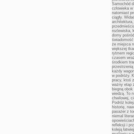
Samochód da
człowieka w 
natomiast p
ciągły. Widać
architektura,
przedmieści
rozlewiska,
domy pośród 
świadomość o
że miejsca n
większej tkan
rytmem regio
czasem wraże
środkiem tra
przestrzenią
każdy wago
w podróży. K
pracy, ktoś 
ważny etap ż
biegną obok 
wiedzą. To 
chwilowej, ci
Podróż kolej
historię, na
pasażer z to
niemal liter
opowieściach
refleksji i 
koleją łatwie
myśleniu o 