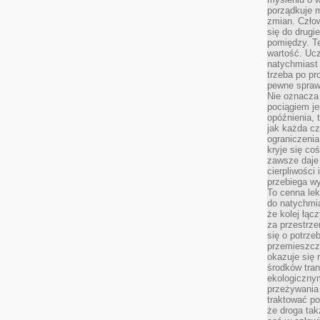
porządkuje m
zmian. Człow
się do drugi
pomiędzy. Te
wartość. Uc
natychmiast
trzeba po pr
pewne spraw
Nie oznacza 
pociągiem je
opóźnienia, t
jak każda c
ograniczenia
kryje się co
zawsze daje 
cierpliwości 
przebiega w
To cenna lek
do natychmi
że kolej łąc
za przestrze
się o potrze
przemieszcza
okazuje się 
środków tran
ekologiczny
przeżywania 
traktować p
że droga ta