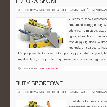
JEZIORA SŁONE
POSTED BY ADMIN
LUT - 4 - 2026
MOŻLIWOŚĆ KOMENTOWAN
Vulcans to serwis wyprawow
zrozumieć potęgę natury w j
odsłonie. To miejsce, gdzie 
ogniu, a krajobraz zmienia 
fascynują Cię stożki wulkan
kaskady, znajdziesz tu insp
także podpowiedzi terenowe, które pomagają przeżyć przygodę be
z myślą o tych, którzy wolą trasy prowadzące przez zastygłe pot
CATEGORIES:
NIERUCHOMOŚCI
BUTY SPORTOWE
POSTED BY ADMIN
LUT - 3 - 2026
MOŻLIWOŚĆ KOMENTOWAN
Spadlabuta to miejsce stwo
zatroszczyć się o swoje pa