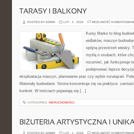
TARASY I BALKONY
POSTED BY ADMIN
LUT - 2 - 2026
MOŻLIWOŚĆ KOMENTOWAN
Kursy Marko to blog budowl
widlaków, maszyn budowlan
spójną przestrzeń wiedzy. 
myślą o osobach, które chc
rozumieć, jak funkcjonuje te
podejmować lepsze decyzje
eksploatacja maszyn, planowanie prac czy wybór rozwiązań. Pole
Materiały budowlane. Strona koncentruje się na praktyce: zamias
konkret. W treściach pojawiają się […]
CATEGORIES:
NIERUCHOMOŚCI
BIŻUTERIA ARTYSTYCZNA I UNI
POSTED BY ADMIN
LUT - 1 - 2026
MOŻLIWOŚĆ KOMENTOWAN