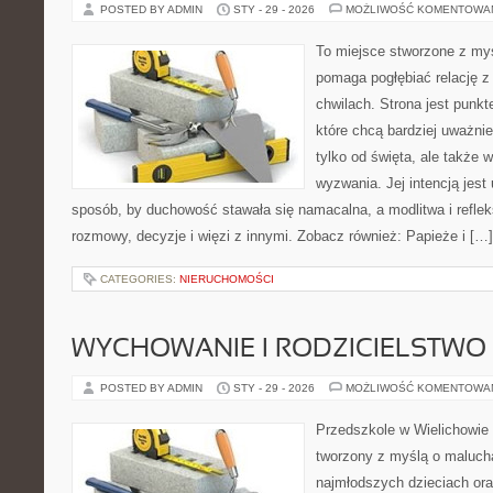
POSTED BY ADMIN
STY - 29 - 2026
MOŻLIWOŚĆ KOMENTOWA
To miejsce stworzone z myś
pomaga pogłębiać relację 
chwilach. Strona jest punkt
które chcą bardziej uważnie
tylko od święta, ale także 
wyzwania. Jej intencją jest
sposób, by duchowość stawała się namacalna, a modlitwa i reflek
rozmowy, decyzje i więzi z innymi. Zobacz również: Papieże i […]
CATEGORIES:
NIERUCHOMOŚCI
WYCHOWANIE I RODZICIELSTWO
POSTED BY ADMIN
STY - 29 - 2026
MOŻLIWOŚĆ KOMENTOWA
Przedszkole w Wielichowie 
tworzony z myślą o maluch
najmłodszych dzieciach oraz