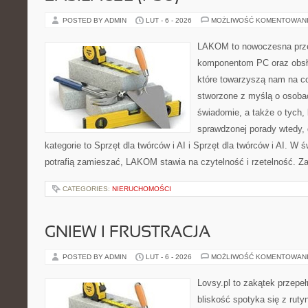
POSTED BY ADMIN
LUT - 6 - 2026
MOŻLIWOŚĆ KOMENTOWAN
LAKOM to nowoczesna prze
komponentom PC oraz obsłu
które towarzyszą nam na co
stworzone z myślą o osobac
świadomie, a także o tych, 
sprawdzonej porady wtedy, 
kategorie to Sprzęt dla twórców i AI i Sprzęt dla twórców i AI. W 
potrafią zamieszać, LAKOM stawia na czytelność i rzetelność. Z
CATEGORIES:
NIERUCHOMOŚCI
GNIEW I FRUSTRACJA
POSTED BY ADMIN
LUT - 6 - 2026
MOŻLIWOŚĆ KOMENTOWAN
Lovsy.pl to zakątek przepe
bliskość spotyka się z ruty