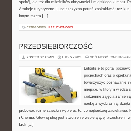
spokój, ale też dla miłośników aktywności i miejskiego klimatu. P
Atrakcje turystyczne. Lubelszczyzna potrafi zaskakiwać: raz kus
innym razem […]
CATEGORIES:
NIERUCHOMOŚCI
PRZEDSIĘBIORCZOŚĆ
POSTED BY ADMIN
LUT - 5 - 2026
MOŻLIWOŚĆ KOMENTOWAN
Lulitulisie to portal pozna
pociechach oraz o opiekuna
towarzyszyć poznawanie św
miejsce, w którym wiedza 
codzienne zajęcia zamieniaj
naukę z wyobraźnią, dzięk
próbować różne ścieżki i wybierać to, co najbardziej zaciekawia
i Chemia. Główną ideą jest stworzenie wspierającej przestrzeni, w
krok […]