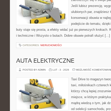
Jeśli lubisz prezencję, wyg
ulubionych par, znajdziesz
konserwacji obuwia w najlep
podejście do tematu, dzięk
buty staje się prosta, a efekty widać już po pierwszych krokach. 
i techniczne i Wszysto o butach. Dobre obuwie potrafi służyć […]
CATEGORIES:
NIERUCHOMOŚCI
AUTA ELEKTRYCZNE
POSTED BY ADMIN
LUT - 3 - 2026
MOŻLIWOŚĆ KOMENTOWAN
Taxi Drive to magazyn two
taxi, miłośnikach czterech 
którzy chcą lepiej zrozumie
miejsce, w którym praktyka 
mądrą wiedzą o tym, jak d
od selekcji samochodu, prze