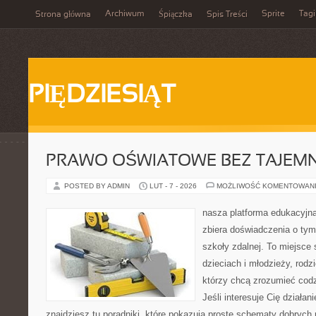
Archiwum
Sprite
Tagi
Strona główna
Śpiączka
Spis Treści
PIĘDZIESIĄT
PRAWO OŚWIATOWE BEZ TAJEMN
POSTED BY ADMIN
LUT - 7 - 2026
MOŻLIWOŚĆ KOMENTOWAN
nasza platforma edukacyjna
zbiera doświadczenia o tym
szkoły zdalnej. To miejsce
dzieciach i młodzieży, rod
którzy chcą zrozumieć codz
Jeśli interesuje Cię działan
znajdziesz tu poradniki, które pokazują proste schematy dobryc