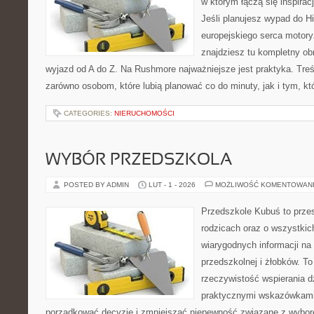
w którym łączą się inspira
Jeśli planujesz wypad do His
europejskiego serca motoryz
znajdziesz tu kompletny ob
wyjazd od A do Z. Na Rushmore najważniejsze jest praktyka. Tre
zarówno osobom, które lubią planować co do minuty, jak i tym, kt
CATEGORIES:
NIERUCHOMOŚCI
WYBÓR PRZEDSZKOLA
POSTED BY ADMIN
LUT - 1 - 2026
MOŻLIWOŚĆ KOMENTOWAN
Przedszkole Kubuś to prze
rodzicach oraz o wszystkich
wiarygodnych informacji na
przedszkolnej i żłobków. To
rzeczywistość wspierania d
praktycznymi wskazówkami.
porządkować decyzje i zmniejszać niepewność związane z wybo