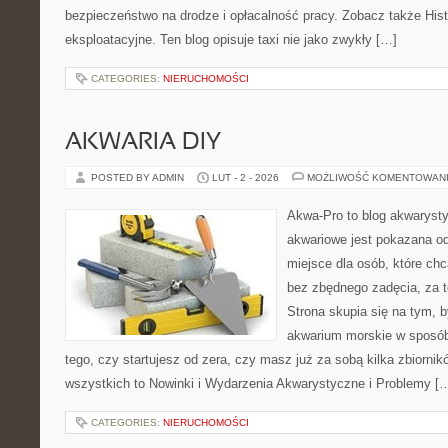
bezpieczeństwo na drodze i opłacalność pracy. Zobacz także Histo
eksploatacyjne. Ten blog opisuje taxi nie jako zwykły […]
CATEGORIES:
NIERUCHOMOŚCI
AKWARIA DIY
POSTED BY ADMIN
LUT - 2 - 2026
MOŻLIWOŚĆ KOMENTOWAN
Akwa-Pro to blog akwaryst
akwariowe jest pokazana od
miejsce dla osób, które ch
bez zbędnego zadęcia, za t
Strona skupia się na tym, 
akwarium morskie w sposób
tego, czy startujesz od zera, czy masz już za sobą kilka zbiornik
wszystkich to Nowinki i Wydarzenia Akwarystyczne i Problemy [
CATEGORIES:
NIERUCHOMOŚCI