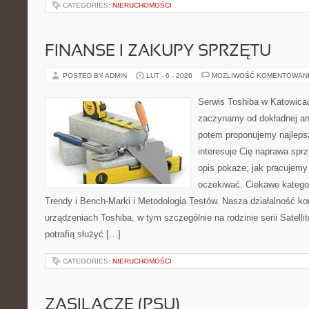
CATEGORIES:
NIERUCHOMOŚCI
FINANSE I ZAKUPY SPRZĘTU
POSTED BY ADMIN
LUT - 6 - 2026
MOŻLIWOŚĆ KOMENTOWAN
Serwis Toshiba w Katowicac
zaczynamy od dokładnej ana
potem proponujemy najlepsz
interesuje Cię naprawa sprz
opis pokaże, jak pracujemy
oczekiwać. Ciekawe kategor
Trendy i Bench-Marki i Metodologia Testów. Nasza działalność ko
urządzeniach Toshiba, w tym szczególnie na rodzinie serii Satel
potrafią służyć […]
CATEGORIES:
NIERUCHOMOŚCI
ZASILACZE (PSU)