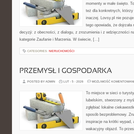
momenty w małe święto. To 
też dla konkretnych, którz
inaczej. Lovsy.pl nie pozuj
tego opowiada, że dojrzała 
decyzji: z obecności, z dialogu, z zrozumienia i z wdzięczności 
kategorie Zaufanie i Marzenia. W świecie, […]
CATEGORIES:
NIERUCHOMOŚCI
PRZEMYSŁ I GOSPODARKA
POSTED BY ADMIN
LUT - 5 - 2026
MOŻLIWOŚĆ KOMENTOWAN
To miejsce w sieci o turys
lubelskim, stworzony z myśl
zgłębiać lokalne ciekawost
sposób bezproblemowy. Znaj
inspiracje na krótki wypad,
wakacyjny objazd. To przest