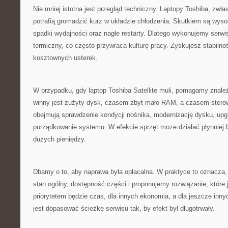
Nie mniej istotna jest przegląd techniczny. Laptopy Toshiba, zwł
potrafią gromadzić kurz w układzie chłodzenia. Skutkiem są wysok
spadki wydajności oraz nagłe restarty. Dlatego wykonujemy serwi
termiczny, co często przywraca kulturę pracy. Zyskujesz stabilno
kosztownych usterek.
W przypadku, gdy laptop Toshiba Satellite muli, pomagamy znal
winny jest zużyty dysk, czasem zbyt mało RAM, a czasem sterown
obejmują sprawdzenie kondycji nośnika, modernizację dysku, upg
porządkowanie systemu. W efekcie sprzęt może działać płynniej
dużych pieniędzy.
Dbamy o to, aby naprawa była opłacalna. W praktyce to oznacza
stan ogólny, dostępność części i proponujemy rozwiązanie, które 
priorytetem będzie czas, dla innych ekonomia, a dla jeszcze inn
jest dopasować ścieżkę serwisu tak, by efekt był długotrwały.