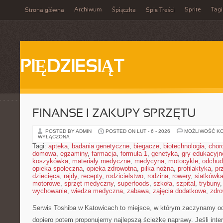
Archiwum
Sprite
Tagi
Strona główna
Śpiączka
Spis Treści
PIĘDZIESIĄT
FINANSE I ZAKUPY SPRZĘTU
POSTED BY ADMIN
POSTED ON LUT - 6 - 2026
MOŻLIWOŚĆ K
WYŁĄCZONA
Tagi:
apteka
,
badania genetyczne
,
biegacze
,
biotechnologia
,
chor
domowa
,
egzaminy
,
farmacja
,
formuła 1
,
genetyka
,
gry edukacyjn
koszykówka
,
materiały medyczne
,
medycyna
,
motocykle
,
odchud
opieka społeczna
,
opieka zdrowotna
,
piłka nożna
,
profilaktyka
,
pr
dziecięca
,
rajdy
,
recepty
,
rodzicielstwo
,
rodzina
,
rowery
,
siatkówk
motorowe
,
sprzęt medyczny
,
superfoods
,
szkoła
,
szpital
,
trybuny
wychowanie
,
wiedza medyczna
,
zabawa
,
zajęcia dodatkowe
,
zdro
Serwis Toshiba w Katowicach to miejsce, w którym zaczynamy od 
dopiero potem proponujemy najlepszą ścieżkę naprawy. Jeśli inte