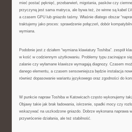
mieć postać pęknięć, przebarwień, migotania, pasków czy ciemne
przyczyną jest sama matryca, ale bywa też, że winne są kabel 
a czasem GPU lub gniazdo taśmy. Właśnie dlatego obszar “napra
traktujemy jako proces: sprawdzenie połączeń, dobór kompatybil
wymiana.
Podobnie jest z działem “wymiana klawiatury Toshiba”. zespół kla
w kość w codziennym użytkowaniu. Problemy typu zacinające się 
zalanie czy wyłamane klawisze wymagają diagnozy. Czasem możl
danego elementu, a czasem sensowniejsza będzie instalacja nowe
również dopasowanie wariantu językowego oraz zgodności do kon
W punkcie napraw Toshiba w Katowicach często wykonujemy także
Objawy takie jak brak ładowania, iskrzenie, spadki mocy czy rozł
wskazywać na uszkodzone gniazdo. Dobrze wykonana naprawa w t
przywrócenie działania, ale też stabilność.