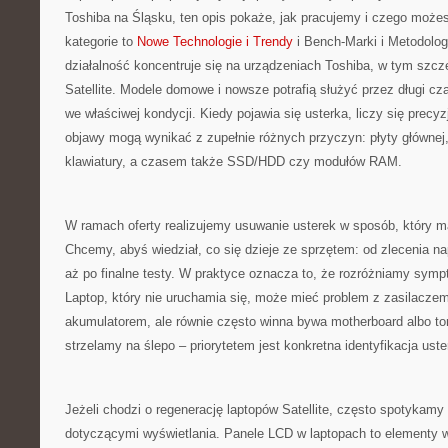
Toshiba na Śląsku, ten opis pokaże, jak pracujemy i czego może
kategorie to
Nowe Technologie i Trendy
i Bench-Marki i Metodolog
działalność koncentruje się na urządzeniach Toshiba, w tym szczeg
Satellite. Modele domowe i nowsze potrafią służyć przez długi cz
we właściwej kondycji. Kiedy pojawia się usterka, liczy się precy
objawy mogą wynikać z zupełnie różnych przyczyn: płyty głównej
klawiatury, a czasem także SSD/HDD czy modułów RAM.
W ramach oferty realizujemy usuwanie usterek w sposób, który ma 
Chcemy, abyś wiedział, co się dzieje ze sprzętem: od zlecenia n
aż po finalne testy. W praktyce oznacza to, że rozróżniamy sympt
Laptop, który nie uruchamia się, może mieć problem z zasilaczem,
akumulatorem, ale równie często winna bywa motherboard albo tor 
strzelamy na ślepo – priorytetem jest konkretna identyfikacja uster
Jeżeli chodzi o regenerację laptopów Satellite, często spotykamy
dotyczącymi wyświetlania. Panele LCD w laptopach to elementy wra