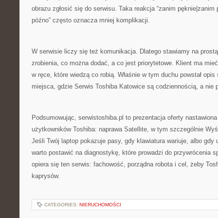
obrazu zgłosić się do serwisu. Taka reakcja “zanim pęknie|zanim
późno” często oznacza mniej komplikacji.
W serwisie liczy się też komunikacja. Dlatego stawiamy na prost
zrobienia, co można dodać, a co jest priorytetowe. Klient ma mie
w ręce, które wiedzą co robią. Właśnie w tym duchu powstał opis
miejsca, gdzie Serwis Toshiba Katowice są codziennością, a ni
Podsumowując, serwistoshiba.pl to prezentacja oferty nastawiona
użytkowników Toshiba: naprawa Satellite, w tym szczególnie Wyś
Jeśli Twój laptop pokazuje pasy, gdy klawiatura wariuje, albo gdy
warto postawić na diagnostykę, które prowadzi do przywrócenia 
opiera się ten serwis: fachowość, porządna robota i cel, żeby Tos
kaprysów.
CATEGORIES:
NIERUCHOMOŚCI