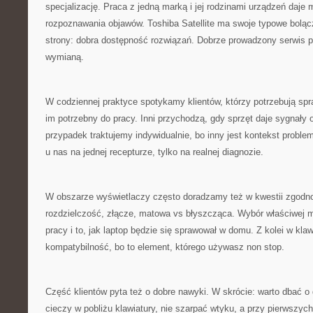
specjalizację. Praca z jedną marką i jej rodzinami urządzeń daj
rozpoznawania objawów. Toshiba Satellite ma swoje typowe boląc
strony: dobra dostępność rozwiązań. Dobrze prowadzony serwis po
wymianą.
W codziennej praktyce spotykamy klientów, którzy potrzebują spr
im potrzebny do pracy. Inni przychodzą, gdy sprzęt daje sygnały
przypadek traktujemy indywidualnie, bo inny jest kontekst proble
u nas na jednej recepturze, tylko na realnej diagnozie.
W obszarze wyświetlaczy często doradzamy też w kwestii zgodno
rozdzielczość, złącze, matowa vs błyszcząca. Wybór właściwej
pracy i to, jak laptop będzie się sprawował w domu. Z kolei w klaw
kompatybilność, bo to element, którego używasz non stop.
Część klientów pyta też o dobre nawyki. W skrócie: warto dbać o
cieczy w pobliżu klawiatury, nie szarpać wtyku, a przy pierwszyc