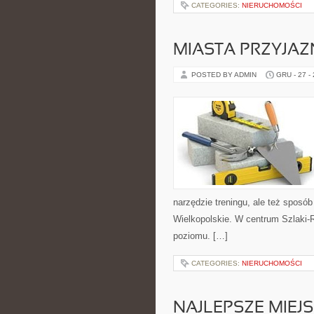
CATEGORIES:
NIERUCHOMOŚCI
MIASTA PRZYJA
POSTED BY ADMIN
GRU - 27 -
narzędzie treningu, ale też spos
Wielkopolskie. W centrum Szlaki-
poziomu. […]
CATEGORIES:
NIERUCHOMOŚCI
NAJLEPSZE MIEJS