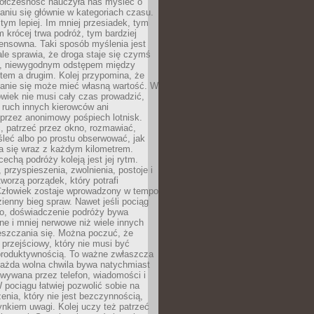
ółczesność nauczyła nas myśleć o
niu się głównie w kategoriach czasu.
 tym lepiej. Im mniej przesiadek, tym
m krócej trwa podróż, tym bardziej
ensowna. Taki sposób myślenia jest
ale sprawia, że droga staje się czymś
a, niewygodnym odstępem między
tem a drugim. Kolej przypomina, że
anie się może mieć własną wartość. W
wiek nie musi cały czas prowadzić,
 ruch innych kierowców ani
przez anonimowy pośpiech lotnisk.
, patrzeć przez okno, rozmawiać,
leć albo po prostu obserwować, jak
a się wraz z każdym kilometrem.
echą podróży koleją jest jej rytm.
, przyspieszenia, zwolnienia, postoje i
worzą porządek, który potrafi
Człowiek zostaje wprowadzony w tempo
zienny bieg spraw. Nawet jeśli pociąg
ko, doświadczenie podróży bywa
nne i mniej nerwowe niż wiele innych
eszczania się. Można poczuć, że
s przejściowy, który nie musi być
produktywnością. To ważne zwłaszcza
każda wolna chwila bywa natychmiast
wywana przez telefon, wiadomości i
 pociągu łatwiej pozwolić sobie na
enia, który nie jest bezczynnością,
nkiem uwagi. Kolej uczy też patrzeć