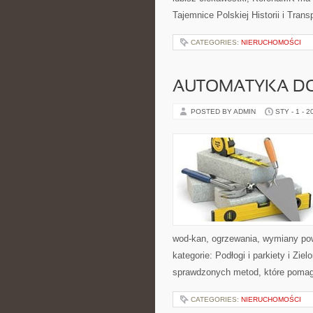
Tajemnice Polskiej Historii i Transp
CATEGORIES:
NIERUCHOMOŚCI
AUTOMATYKA 
POSTED BY ADMIN
STY - 1 - 2
wod-kan, ogrzewania, wymiany pow
kategorie: Podłogi i parkiety i Zie
sprawdzonych metod, które pomag
CATEGORIES:
NIERUCHOMOŚCI