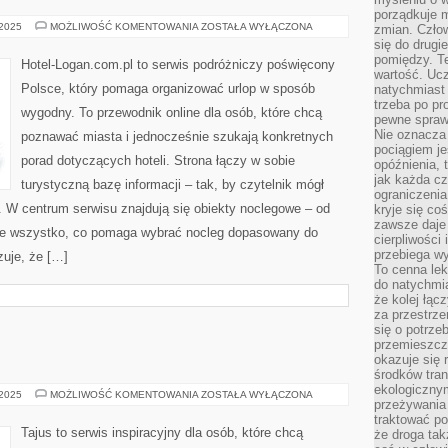
porządkuje m
NAJLEPSZE
 2025
MOŻLIWOŚĆ KOMENTOWANIA
ZOSTAŁA WYŁĄCZONA
zmian. Człow
MIEJSCA
się do drugi
NA
pomiędzy. Te
PIKNIK
Hotel-Logan.com.pl to serwis podróżniczy poświęcony
wartość. Uc
Polsce, który pomaga organizować urlop w sposób
natychmiast
trzeba po pr
wygodny. To przewodnik online dla osób, które chcą
pewne spraw
Nie oznacza 
poznawać miasta i jednocześnie szukają konkretnych
pociągiem je
porad dotyczących hoteli. Strona łączy w sobie
opóźnienia, t
jak każda c
turystyczną bazę informacji – tak, by czytelnik mógł
ograniczenia
W centrum serwisu znajdują się obiekty noclegowe – od
kryje się co
zawsze daje 
kże wszystko, co pomaga wybrać nocleg dopasowany do
cierpliwości 
przebiega w
zuje, że […]
To cenna lek
do natychmi
że kolej łąc
za przestrze
się o potrze
przemieszcza
okazuje się 
środków tran
ekologiczny
CASUAL
 2025
MOŻLIWOŚĆ KOMENTOWANIA
ZOSTAŁA WYŁĄCZONA
przeżywania 
CHIC
traktować p
Tajus to serwis inspiracyjny dla osób, które chcą
że droga ta