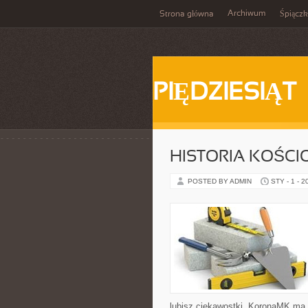
Archiwum
Strona główna
Śpiącz
PIĘDZIESIĄT
HISTORIA KOŚCI
POSTED BY ADMIN
STY - 1 - 2
lubisz ciekawostki, KoronaMK ma 