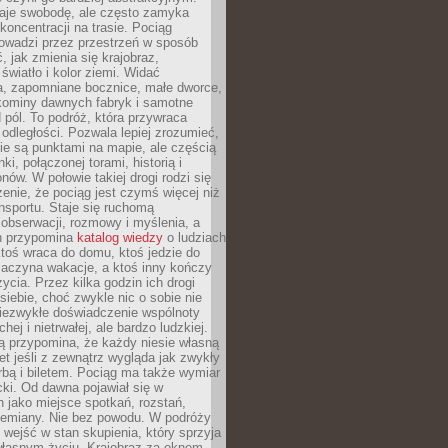
je swobodę, ale często zamyka
koncentracji na trasie. Pociąg
rowadzi przez przestrzeń w sposób
, jak zmienia się krajobraz,
 światło i kolor ziemi. Widać
a, zapomniane bocznice, małe dworce,
 kominy dawnych fabryk i samotne
pól. To podróż, która przywraca
dległości. Pozwala lepiej zrozumieć,
ie są punktami na mapie, ale częścią
ki, połączonej torami, historią i
nów. W połowie takiej drogi rodzi się
nie, że pociąg jest czymś więcej niż
nsportu. Staje się ruchomą
 obserwacji, rozmowy i myślenia, a
n przypomina
katalog wiedzy
o ludziach
toś wraca do domu, ktoś jedzie do
zaczyna wakacje, a ktoś inny kończy
ycia. Przez kilka godzin ich drogi
siebie, choć zwykle nic o sobie nie
niezwykłe doświadczenie wspólnoty
chej i nietrwałej, ale bardzo ludzkiej.
ą przypomina, że każdy niesie własną
wet jeśli z zewnątrz wygląda jak zwykły
rbą i biletem. Pociąg ma także wymiar
acki. Od dawna pojawiał się w
 jako miejsce spotkań, rozstań,
przemiany. Nie bez powodu. W podróży
j wejść w stan skupienia, który sprzyja
własnym życiu. Krajobraz za oknem