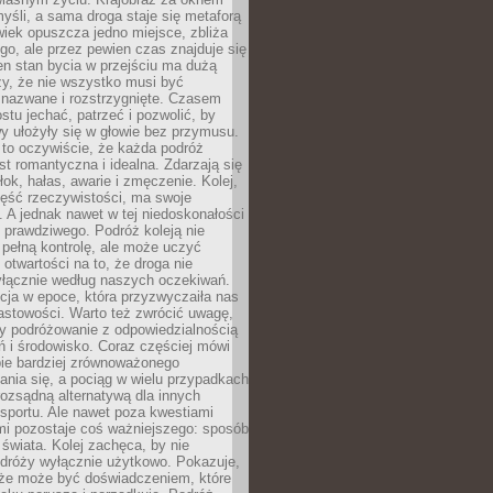
yśli, a sama droga staje się metaforą
iek opuszcza jedno miejsce, zbliża
ego, ale przez pewien czas znajduje się
n stan bycia w przejściu ma dużą
zy, że nie wszystko musi być
 nazwane i rozstrzygnięte. Czasem
ostu jechać, patrzeć i pozwolić, by
y ułożyły się w głowie bez przymusu.
to oczywiście, że każda podróż
st romantyczna i idealna. Zdarzają się
łok, hałas, awarie i zmęczenie. Kolej,
zęść rzeczywistości, ma swoje
. A jednak nawet w tej niedoskonałości
ś prawdziwego. Podróż koleją nie
pełną kontrolę, ale może uczyć
i otwartości na to, że droga nie
yłącznie według naszych oczekiwań.
cja w epoce, która przyzwyczaiła nas
astowości. Warto też zwrócić uwagę,
zy podróżowanie z odpowiedzialnością
ń i środowisko. Coraz częściej mówi
bie bardziej zrównoważonego
nia się, a pociąg w wielu przypadkach
rozsądną alternatywą dla innych
sportu. Ale nawet poza kwestiami
mi pozostaje coś ważniejszego: sposób
świata. Kolej zachęca, by nie
odróży wyłącznie użytkowo. Pokazuje,
kże może być doświadczeniem, które