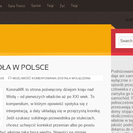
Sprite
Tagi
Tagi
ka
Spis Treści
Żyć
SUB
OŁA W POLSCE
Podróżowani
daje ani sam
HISTORIA
026
MOŻLIWOŚĆ KOMENTOWANIA
ZOSTAŁA WYŁĄCZONA
wyłącznie o 
KOŚCIOŁA
sposób prze
W
POLSCE
człowieka z p
KoronaMK to strona poświęcony dziejom kraju nad
zamyka go te
Wisłą – od pierwszych władców aż po XXI wiek. To
samochód. Po
jednocześni
kompendium, w którym opowieść spotyka się z
przesuwają s
interpretacją, a daty układają się w przejrzystą kronikę.
domy stojące
okolicznośc
Jeśli szukasz solidnego przewodnika po stuleciach,
właśnie w te
jakość podró
chcesz uchwycić kontekst przemian albo po prostu
dotarciu do 
być właśnie taką bazą wiedzy. Nowości na stronie