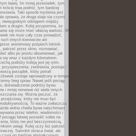
 tym lepiej. Im mniej przesiadek, tym
m krócej trwa podróż, tym bardziej
ensowna. Taki sposób myślenia jest
ale sprawia, że droga staje się czymś
a, niewygodnym odstępem między
tem a drugim. Kolej przypomina, że
anie się może mieć własną wartość. W
wiek nie musi cały czas prowadzić,
 ruch innych kierowców ani
przez anonimowy pośpiech lotnisk.
, patrzeć przez okno, rozmawiać,
leć albo po prostu obserwować, jak
a się wraz z każdym kilometrem.
echą podróży koleją jest jej rytm.
, przyspieszenia, zwolnienia, postoje i
worzą porządek, który potrafi
Człowiek zostaje wprowadzony w tempo
zienny bieg spraw. Nawet jeśli pociąg
ko, doświadczenie podróży bywa
nne i mniej nerwowe niż wiele innych
eszczania się. Można poczuć, że
s przejściowy, który nie musi być
produktywnością. To ważne zwłaszcza
każda wolna chwila bywa natychmiast
wywana przez telefon, wiadomości i
 pociągu łatwiej pozwolić sobie na
enia, który nie jest bezczynnością,
nkiem uwagi. Kolej uczy też patrzeć
 inaczej. Samolot skraca świat, ale
 czyni go bardziej abstrakcyjnym.