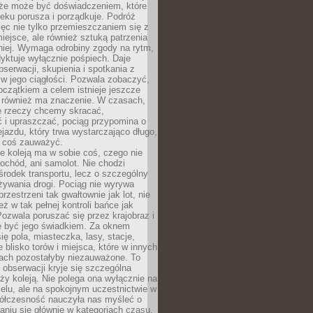
kże może być doświadczeniem, które
eku porusza i porządkuje. Podróż
więc nie tylko przemieszczaniem się z
iejsce, ale również sztuką patrzenia
niej. Wymaga odrobiny zgody na rytm,
dyktuje wyłącznie pośpiech. Daje
serwacji, skupienia i spotkania z
w jego ciągłości. Pozwala zobaczyć,
czątkiem a celem istnieje jeszcze
a również ma znaczenie. W czasach,
le rzeczy chcemy skracać,
 i upraszczać, pociąg przypomina o
ejazdu, który trwa wystarczająco długo,
 coś zauważyć.
e koleją ma w sobie coś, czego nie
ochód, ani samolot. Nie chodzi
środek transportu, lecz o szczególny
żywania drogi. Pociąg nie wyrywa
rzestrzeni tak gwałtownie jak lot, nie
ż w tak pełnej kontroli bańce jak
zwala poruszać się przez krajobraz i
e być jego świadkiem. Za oknem
ię pola, miasteczka, lasy, stacje,
 blisko torów i miejsca, które w innych
iach pozostałyby niezauważone. To
j obserwacji kryje się szczególna
ży koleją. Nie polega ona wyłącznie na
celu, ale na spokojnym uczestnictwie w
ółczesność nauczyła nas myśleć o
niu się głównie w kategoriach czasu.