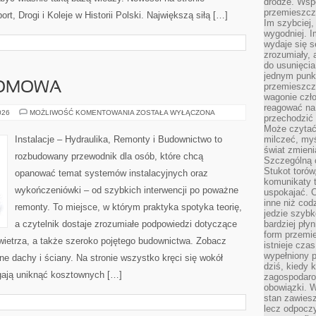
drodze. Wsp
przemieszcza
ort, Drogi i Koleje w Historii Polski. Największą siłą […]
Im szybciej,
wygodniej. I
wydaje się s
zrozumiały, 
do usunięci
jednym punk
DOMOWA
przemieszcz
wagonie czło
reagować na
AUTOMATYKA
026
MOŻLIWOŚĆ KOMENTOWANIA
ZOSTAŁA WYŁĄCZONA
przechodzić 
DOMOWA
Może czytać
Instalacje – Hydraulika, Remonty i Budownictwo to
milczeć, myś
świat zmieni
rozbudowany przewodnik dla osób, które chcą
Szczególną c
Stukot torów
opanować temat systemów instalacyjnych oraz
komunikaty t
wykończeniówki – od szybkich interwencji po poważne
uspokajać. 
inne niż cod
remonty. To miejsce, w którym praktyka spotyka teorię,
jedzie szyb
a czytelnik dostaje zrozumiałe podpowiedzi dotyczące
bardziej pły
form przemi
ietrza, a także szeroko pojętego budownictwa. Zobacz
istnieje cza
wypełniony 
lone dachy i ściany. Na stronie wszystko kręci się wokół
dziś, kiedy 
ają uniknąć kosztownych […]
zagospodaro
obowiązki. W
stan zawiesz
lecz odpoczy