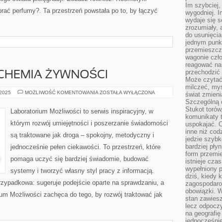
Im szybciej,
brać perfumy?. Ta przestrzeń powstała po to, by łączyć
wygodniej. I
wydaje się s
zrozumiały, 
do usunięci
jednym punk
przemieszcz
wagonie czło
reagować na
przechodzić 
 CHEMIA ŻYWNOŚCI
Może czytać
milczeć, myś
GASTRONOMIA
 2025
MOŻLIWOŚĆ KOMENTOWANIA
ZOSTAŁA WYŁĄCZONA
świat zmieni
I
Szczególną c
CHEMIA
ŻYWNOŚCI
Stukot torów
Laboratorium Możliwości to serwis inspiracyjny, w
komunikaty t
którym rozwój umiejętności i poszerzanie świadomości
uspokajać. 
inne niż cod
są traktowane jak droga – spokojny, metodyczny i
jedzie szyb
bardziej pły
jednocześnie pełen ciekawości. To przestrzeń, które
form przemi
pomaga uczyć się bardziej świadomie, budować
istnieje cza
wypełniony 
systemy i tworzyć własny styl pracy z informacją.
dziś, kiedy 
przypadkowa: sugeruje podejście oparte na sprawdzaniu, a
zagospodaro
obowiązki. W
ium Możliwości zachęca do tego, by rozwój traktować jak
stan zawiesz
lecz odpoczy
na geografię
jednocześnie