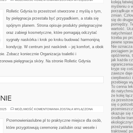
koleją łatwie
W
myśleniu o 
KOSMETYCE
porządkuje m
Rolletic Gdynia to przestrzeń stworzone z myślą o tym,
zmian. Człow
by pielęgnacja przestała być przypadkiem, a stała się
się do drugi
pomiędzy. Te
spójnym planem. Strona opisuje produkty pielęgnacyjne
wartość. Uc
oraz zabiegi kosmetyczne, które pomagają odczytać
natychmiast
trzeba po pr
sygnały naskórka i krok po kroku budować harmonijną
pewne spraw
Nie oznacza 
kondycję. W centrum jest naskórek – jej komfort, a obok
pociągiem je
bie. Zobacz koniecznie Organizacja toaletki i
opóźnienia, t
jak każda c
nowa pielęgnacja skóry. Na stronie Rolletic Gdynia
ograniczenia
kryje się co
zawsze daje 
cierpliwości 
przebiega w
To cenna lek
do natychmi
że kolej łąc
ENIE
za przestrze
się o potrze
przemieszcza
CATERING
 2025
MOŻLIWOŚĆ KOMENTOWANIA
ZOSTAŁA WYŁĄCZONA
I
okazuje się 
JEDZENIE
środków tran
Przemowieniaslubne.pl to praktyczne miejsce dla osób,
ekologiczny
przeżywania 
które przygotowują ceremonię zaślubin oraz wesele i
traktować p