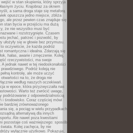
j wejść w stan skupienia, który sprzyja
własnym życiu. Krajobraz za oknem
yśli, a sama droga staje się metaforą
iek opuszcza jedno miejsce, zbliża
ego, ale przez pewien czas znajduje się
n stan bycia w przejściu ma dużą
zy, że nie wszystko musi być
 nazwane i rozstrzygnięte. Czasem
ostu jechać, patrzeć i pozwolić, by
y ułożyły się w głowie bez przymusu.
to oczywiście, że każda podróż
st romantyczna i idealna. Zdarzają się
łok, hałas, awarie i zmęczenie. Kolej,
zęść rzeczywistości, ma swoje
. A jednak nawet w tej niedoskonałości
ś prawdziwego. Podróż koleją nie
pełną kontrolę, ale może uczyć
i otwartości na to, że droga nie
yłącznie według naszych oczekiwań.
cja w epoce, która przyzwyczaiła nas
astowości. Warto też zwrócić uwagę,
zy podróżowanie z odpowiedzialnością
ń i środowisko. Coraz częściej mówi
bie bardziej zrównoważonego
nia się, a pociąg w wielu przypadkach
rozsądną alternatywą dla innych
sportu. Ale nawet poza kwestiami
mi pozostaje coś ważniejszego: sposób
świata. Kolej zachęca, by nie
odróży wyłącznie użytkowo. Pokazuje,