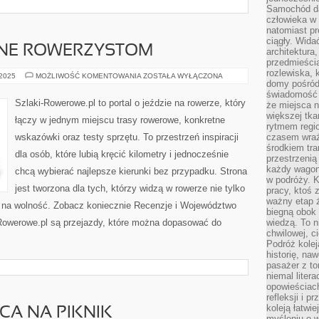
Samochód da
człowieka w 
natomiast p
ciągły. Widać
ZNE ROWERZYSTOM
architektura,
przedmieści
rozlewiska,
MIASTA
 2025
MOŻLIWOŚĆ KOMENTOWANIA
ZOSTAŁA WYŁĄCZONA
domy pośród 
PRZYJAZNE
ROWERZYSTOM
świadomość o
Szlaki-Rowerowe.pl to portal o jeździe na rowerze, który
że miejsca n
większej tkan
łączy w jednym miejscu trasy rowerowe, konkretne
rytmem regio
wskazówki oraz testy sprzętu. To przestrzeń inspiracji
czasem wraże
środkiem tra
dla osób, które lubią kręcić kilometry i jednocześnie
przestrzenią
każdy wago
chcą wybierać najlepsze kierunki bez przypadku. Strona
w podróży. K
jest tworzona dla tych, którzy widzą w rowerze nie tylko
pracy, ktoś 
ważny etap ż
ób na wolność. Zobacz koniecznie Recenzje i Województwo
biegną obok 
Rowerowe.pl są przejazdy, które można dopasować do
wiedzą. To 
chwilowej, ci
Podróż kolej
historię, na
pasażer z to
niemal liter
opowieściach
refleksji i 
koleją łatwie
CA NA PIKNIK
myśleniu o 