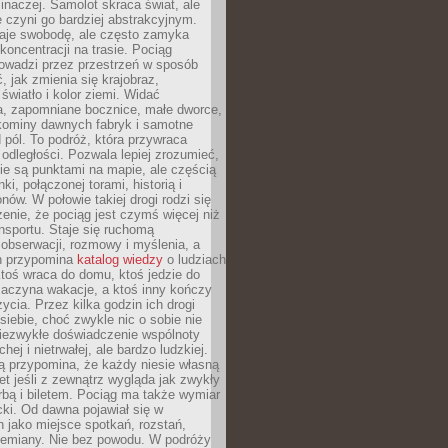
 inaczej. Samolot skraca świat, ale
 czyni go bardziej abstrakcyjnym.
je swobodę, ale często zamyka
koncentracji na trasie. Pociąg
rowadzi przez przestrzeń w sposób
, jak zmienia się krajobraz,
 światło i kolor ziemi. Widać
a, zapomniane bocznice, małe dworce,
 kominy dawnych fabryk i samotne
pól. To podróż, która przywraca
dległości. Pozwala lepiej zrozumieć,
ie są punktami na mapie, ale częścią
ki, połączonej torami, historią i
nów. W połowie takiej drogi rodzi się
nie, że pociąg jest czymś więcej niż
nsportu. Staje się ruchomą
 obserwacji, rozmowy i myślenia, a
n przypomina
katalog wiedzy
o ludziach
toś wraca do domu, ktoś jedzie do
zaczyna wakacje, a ktoś inny kończy
ycia. Przez kilka godzin ich drogi
siebie, choć zwykle nic o sobie nie
niezwykłe doświadczenie wspólnoty
chej i nietrwałej, ale bardzo ludzkiej.
ą przypomina, że każdy niesie własną
wet jeśli z zewnątrz wygląda jak zwykły
rbą i biletem. Pociąg ma także wymiar
acki. Od dawna pojawiał się w
 jako miejsce spotkań, rozstań,
przemiany. Nie bez powodu. W podróży