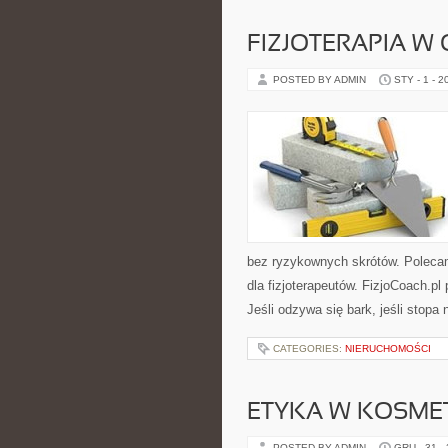
FIZJOTERAPIA W
POSTED BY ADMIN
STY - 1 - 2
bez ryzykownych skrótów. Polecamy 
dla fizjoterapeutów. FizjoCoach.pl
Jeśli odzywa się bark, jeśli stopa 
CATEGORIES:
NIERUCHOMOŚCI
ETYKA W KOSME
POSTED BY ADMIN
GRU - 31 -