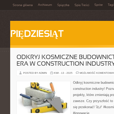
Archiwum
Sprite
Tagi
Strona główna
Śpiączka
Spis Treści
PIĘDZIESIĄT
ODKRYJ KOSMICZNE BUDOWNIC
ERA W CONSTRUCTION INDUSTRY
POSTED BY ADMIN
KWI - 13 - 2025
MOŻLIWOŚĆ KOMENTOWA
Odkryj kosmiczne budownic
construction industry! Pozn
projekty, które zmieniają 
zawsze. Czy przyszłość to 
się przekonać! 🚀🌌 #kosm
#innowacje