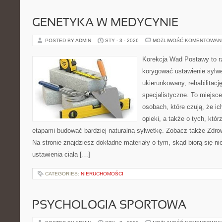
GENETYKA W MEDYCYNIE
POSTED BY ADMIN
STY - 3 - 2026
MOŻLIWOŚĆ KOMENTOWAN
Korekcja Wad Postawy to rze
korygować ustawienie sylwe
ukierunkowany, rehabilitacj
specjalistyczne. To miejsc
osobach, które czują, że ic
opieki, a także o tych, któr
etapami budować bardziej naturalną sylwetkę. Zobacz także Zdrow
Na stronie znajdziesz dokładne materiały o tym, skąd biorą się n
ustawienia ciała […]
CATEGORIES:
NIERUCHOMOŚCI
PSYCHOLOGIA SPORTOWA