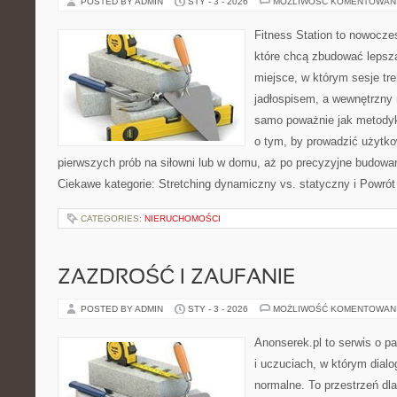
POSTED BY ADMIN
STY - 3 - 2026
MOŻLIWOŚĆ KOMENTOWAN
Fitness Station to nowocze
które chcą zbudować lepszą
miejsce, w którym sesje tr
jadłospisem, a wewnętrzny 
samo poważnie jak metodyk
o tym, by prowadzić użytko
pierwszych prób na siłowni lub w domu, aż po precyzyjne budowani
Ciekawe kategorie: Stretching dynamiczny vs. statyczny i Powrót
CATEGORIES:
NIERUCHOMOŚCI
ZAZDROŚĆ I ZAUFANIE
POSTED BY ADMIN
STY - 3 - 2026
MOŻLIWOŚĆ KOMENTOWAN
Anonserek.pl to serwis o p
i uczuciach, w którym dialo
normalne. To przestrzeń dl