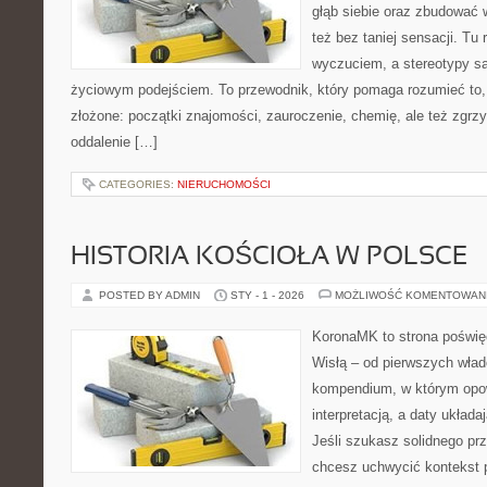
głąb siebie oraz zbudować 
też bez taniej sensacji. Tu 
wyczuciem, a stereotypy s
życiowym podejściem. To przewodnik, który pomaga rozumieć to
złożone: początki znajomości, zauroczenie, chemię, ale też zgrzy
oddalenie […]
CATEGORIES:
NIERUCHOMOŚCI
HISTORIA KOŚCIOŁA W POLSCE
POSTED BY ADMIN
STY - 1 - 2026
MOŻLIWOŚĆ KOMENTOWAN
KoronaMK to strona poświę
Wisłą – od pierwszych wład
kompendium, w którym opow
interpretacją, a daty układa
Jeśli szukasz solidnego pr
chcesz uchwycić kontekst p