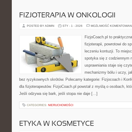
FIZJOTERAPIA W ONKOLOGII
POSTED BY ADMIN
STY - 1 - 2026
MOŻLIWOŚĆ KOMENTOWAN
FizjoCoach.pl to praktyczn
fizjoterapii, powrotowi do 
leczeniu kontuzji. To miejs
spotyka się z codziennym 
usprawniania staje się czy
mechanizmy bólu i uczy, 
bez ryzykownych skrótów. Polecamy kategorie: Fizjocoach i Konfere
dla fizjoterapeutów. FizjoCoach.pl powstał z myślą o osobach, któ
Jeśli odzywa się bark, jeśli stopa nie daje […]
CATEGORIES:
NIERUCHOMOŚCI
ETYKA W KOSMETYCE