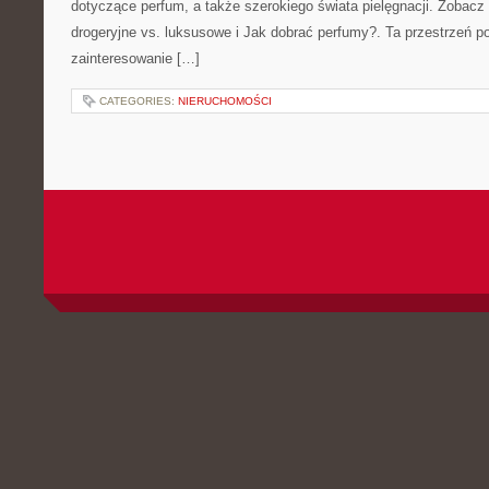
dotyczące perfum, a także szerokiego świata pielęgnacji. Zobacz
drogeryjne vs. luksusowe i Jak dobrać perfumy?. Ta przestrzeń po
zainteresowanie […]
CATEGORIES:
NIERUCHOMOŚCI