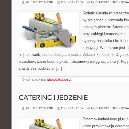
POSTED BY ADMIN
GRU - 31 - 2025
MOŻLIWOŚĆ KOMENTOWA
Rolletic Gdynia to przestrz
by pielęgnacja przestała by
spójnym planem. Strona opi
oraz zabiegi kosmetyczne,
sygnały naskórka i krok po
kondycję. W centrum jest n
niej człowiek: osoba dbająca o siebie. Zobacz koniecznie Organizac
przechowywanie kosmetyków i Sezonowa pielęgnacja skóry. Na str
znajdziesz podejście, […]
CATEGORIES:
NIERUCHOMOŚCI
CATERING I JEDZENIE
POSTED BY ADMIN
GRU - 31 - 2025
MOŻLIWOŚĆ KOMENTOWA
Przemowieniaslubne.pl to p
które przygotowują ceremon