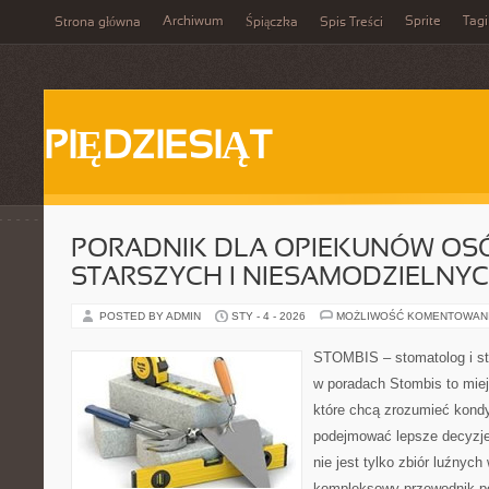
Archiwum
Sprite
Tagi
Strona główna
Śpiączka
Spis Treści
PIĘDZIESIĄT
PORADNIK DLA OPIEKUNÓW OS
STARSZYCH I NIESAMODZIELNY
POSTED BY ADMIN
STY - 4 - 2026
MOŻLIWOŚĆ KOMENTOWAN
STOMBIS – stomatolog i st
w poradach Stombis to miej
które chcą zrozumieć kondy
podejmować lepsze decyzje 
nie jest tylko zbiór luźnyc
kompleksowy przewodnik po