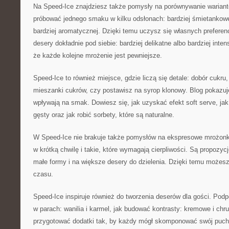
Na Speed-Ice znajdziesz także pomysły na porównywanie wariant
próbować jednego smaku w kilku odsłonach: bardziej śmietankowej,
bardziej aromatycznej. Dzięki temu uczysz się własnych prefere
desery dokładnie pod siebie: bardziej delikatne albo bardziej inte
że każde kolejne mrożenie jest pewniejsze.
Speed-Ice to również miejsce, gdzie liczą się detale: dobór cukru
mieszanki cukrów, czy postawisz na syrop klonowy. Blog pokazuj
wpływają na smak. Dowiesz się, jak uzyskać efekt soft serve, jak
gęsty oraz jak robić sorbety, które są naturalne.
W Speed-Ice nie brakuje także pomysłów na ekspresowe mrożonki.
w krótką chwilę i takie, które wymagają cierpliwości. Są propozy
małe formy i na większe desery do dzielenia. Dzięki temu może
czasu.
Speed-Ice inspiruje również do tworzenia deserów dla gości. Pod
w parach: wanilia i karmel, jak budować kontrasty: kremowe i chru
przygotować dodatki tak, by każdy mógł skomponować swój pucha