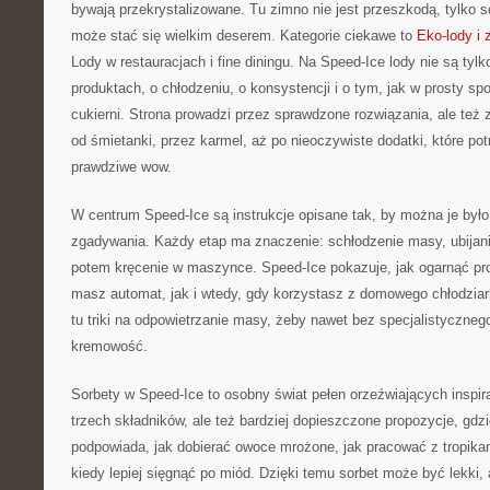
bywają przekrystalizowane. Tu zimno nie jest przeszkodą, tylko 
może stać się wielkim deserem. Kategorie ciekawe to
Eko-lody i
Lody w restauracjach i fine diningu. Na Speed-Ice lody nie są tyl
produktach, o chłodzeniu, o konsystencji i o tym, jak w prosty sp
cukierni. Strona prowadzi przez sprawdzone rozwiązania, ale te
od śmietanki, przez karmel, aż po nieoczywiste dodatki, które po
prawdziwe wow.
W centrum Speed-Ice są instrukcje opisane tak, by można je było
zgadywania. Każdy etap ma znaczenie: schłodzenie masy, ubijan
potem kręcenie w maszynce. Speed-Ice pokazuje, jak ogarnąć pr
masz automat, jak i wtedy, gdy korzystasz z domowego chłodziar
tu triki na odpowietrzanie masy, żeby nawet bez specjalistyczne
kremowość.
Sorbety w Speed-Ice to osobny świat pełen orzeźwiających inspira
trzech składników, ale też bardziej dopieszczone propozycje, gdzi
podpowiada, jak dobierać owoce mrożone, jak pracować z tropikam
kiedy lepiej sięgnąć po miód. Dzięki temu sorbet może być lekki,