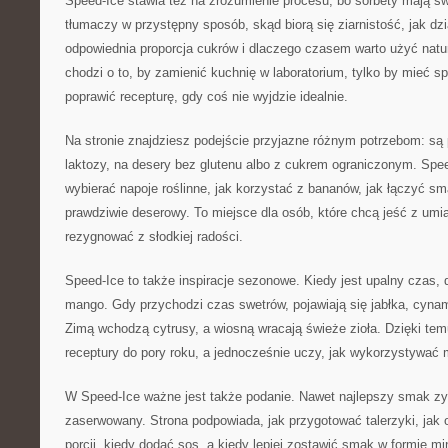
Speed-Ice stawia też na zrozumienie procesu, bo sorbety mają s
tłumaczy w przystępny sposób, skąd biorą się ziarnistość, jak dzi
odpowiednia proporcja cukrów i dlaczego czasem warto użyć natur
chodzi o to, by zamienić kuchnię w laboratorium, tylko by mieć sp
poprawić recepturę, gdy coś nie wyjdzie idealnie.
Na stronie znajdziesz podejście przyjazne różnym potrzebom: są
laktozy, na desery bez glutenu albo z cukrem ograniczonym. Spee
wybierać napoje roślinne, jak korzystać z bananów, jak łączyć sm
prawdziwie deserowy. To miejsce dla osób, które chcą jeść z umi
rezygnować z słodkiej radości.
Speed-Ice to także inspiracje sezonowe. Kiedy jest upalny czas, 
mango. Gdy przychodzi czas swetrów, pojawiają się jabłka, cyn
Zimą wchodzą cytrusy, a wiosną wracają świeże zioła. Dzięki t
receptury do pory roku, a jednocześnie uczy, jak wykorzystywać 
W Speed-Ice ważne jest także podanie. Nawet najlepszy smak zys
zaserwowany. Strona podpowiada, jak przygotować talerzyki, jak 
porcji, kiedy dodać sos, a kiedy lepiej zostawić smak w formie mi