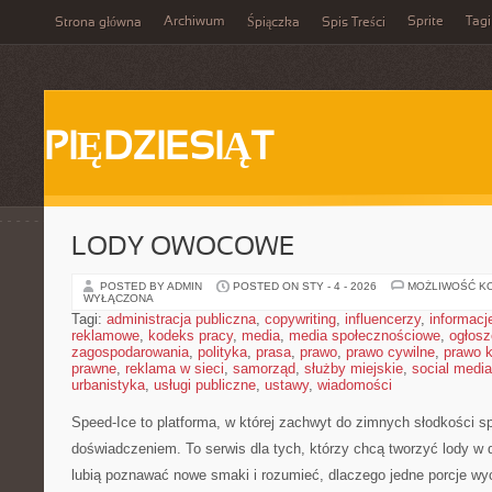
Archiwum
Sprite
Tagi
Strona główna
Śpiączka
Spis Treści
PIĘDZIESIĄT
LODY OWOCOWE
POSTED BY ADMIN
POSTED ON STY - 4 - 2026
MOŻLIWOŚĆ K
WYŁĄCZONA
Tagi:
administracja publiczna
,
copywriting
,
influencerzy
,
informacj
reklamowe
,
kodeks pracy
,
media
,
media społecznościowe
,
ogłosz
zagospodarowania
,
polityka
,
prasa
,
prawo
,
prawo cywilne
,
prawo 
prawne
,
reklama w sieci
,
samorząd
,
służby miejskie
,
social media
urbanistyka
,
usługi publiczne
,
ustawy
,
wiadomości
Speed-Ice to platforma, w której zachwyt do zimnych słodkości s
doświadczeniem. To serwis dla tych, którzy chcą tworzyć lody w d
lubią poznawać nowe smaki i rozumieć, dlaczego jedne porcje wy