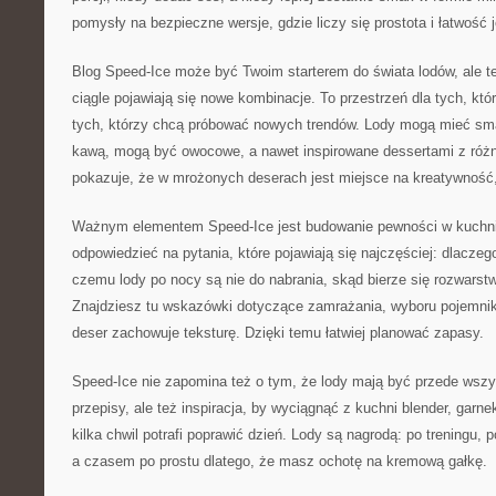
pomysły na bezpieczne wersje, gdzie liczy się prostota i łatwość 
Blog Speed-Ice może być Twoim starterem do świata lodów, ale 
ciągle pojawiają się nowe kombinacje. To przestrzeń dla tych, któr
tych, którzy chcą próbować nowych trendów. Lody mogą mieć sm
kawą, mogą być owocowe, a nawet inspirowane dessertami z różn
pokazuje, że w mrożonych deserach jest miejsce na kreatywność,
Ważnym elementem Speed-Ice jest budowanie pewności w kuchn
odpowiedzieć na pytania, które pojawiają się najczęściej: dlaczeg
czemu lody po nocy są nie do nabrania, skąd bierze się rozwarstwi
Znajdziesz tu wskazówki dotyczące zamrażania, wyboru pojemnikó
deser zachowuje teksturę. Dzięki temu łatwiej planować zapasy.
Speed-Ice nie zapomina też o tym, że lody mają być przede wszys
przepisy, ale też inspiracja, by wyciągnąć z kuchni blender, garne
kilka chwil potrafi poprawić dzień. Lody są nagrodą: po treningu, 
a czasem po prostu dlatego, że masz ochotę na kremową gałkę.