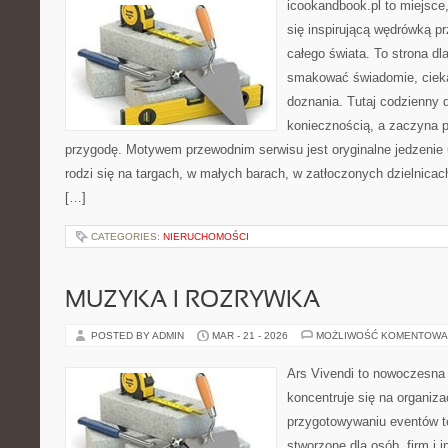
icookandbook.pl to miejsce,
się inspirującą wędrówką 
całego świata. To strona dl
smakować świadomie, cieka
doznania. Tutaj codzienny 
koniecznością, a zaczyna 
przygodę. Motywem przewodnim serwisu jest oryginalne jedzenie ul
rodzi się na targach, w małych barach, w zatłoczonych dzielnicac
[…]
CATEGORIES:
NIERUCHOMOŚCI
MUZYKA I ROZRYWKA
POSTED BY ADMIN
MAR - 21 - 2026
MOŻLIWOŚĆ KOMENTOWA
Ars Vivendi to nowoczesna 
koncentruje się na organiza
przygotowywaniu eventów t
stworzone dla osób, firm i i