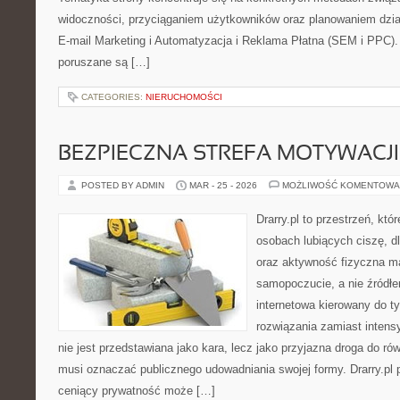
widoczności, przyciąganiem użytkowników oraz planowaniem dzi
E-mail Marketing i Automatyzacja i Reklama Płatna (SEM i PPC)
poruszane są […]
CATEGORIES:
NIERUCHOMOŚCI
BEZPIECZNA STREFA MOTYWACJI
POSTED BY ADMIN
MAR - 25 - 2026
MOŻLIWOŚĆ KOMENTOWA
Drarry.pl to przestrzeń, któ
osobach lubiących ciszę, d
oraz aktywność fizyczna m
samopoczucie, a nie źródłem
internetowa kierowany do t
rozwiązania zamiast intensy
nie jest przedstawiana jako kara, lecz jako przyjazna droga do ró
musi oznaczać publicznego udowadniania swojej formy. Drarry.pl 
ceniący prywatność może […]