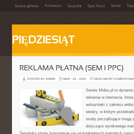
Archiwum
Sprite
Tagi
Strona główna
Śpiączka
Spis Treści
PIĘDZIESIĄT
REKLAMA PŁATNA (SEM I PPC)
POSTED BY ADMIN
MAR - 26 - 2026
MOŻLIWOŚĆ KOMENTOWA
Serwis Mobiu.pl to dynami
reklamie w internecie, która
wskazówki z zakresu widoc
wiedzy, w którym przedsiębi
osoby początkujące mogą z
dotyczące wynikowego mark
Tematyka strony koncentruje się na konkretnych metodach zwią