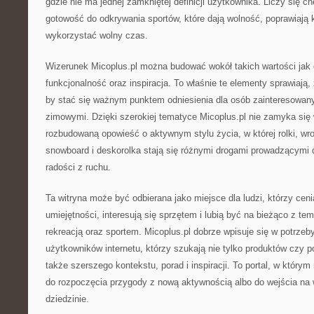
gdzie nie ma jednej zamkniętej definicji użytkownika. Liczy się ch
gotowość do odkrywania sportów, które dają wolność, poprawiają k
wykorzystać wolny czas.
Wizerunek Micoplus.pl można budować wokół takich wartości jak 
funkcjonalność oraz inspiracja. To właśnie te elementy sprawiają,
by stać się ważnym punktem odniesienia dla osób zainteresowan
zimowymi. Dzięki szerokiej tematyce Micoplus.pl nie zamyka się w
rozbudowaną opowieść o aktywnym stylu życia, w której rolki, wrotk
snowboard i deskorolka stają się różnymi drogami prowadzącymi 
radości z ruchu.
Ta witryna może być odbierana jako miejsce dla ludzi, którzy ceni
umiejętności, interesują się sprzętem i lubią być na bieżąco z t
rekreacją oraz sportem. Micoplus.pl dobrze wpisuje się w potrze
użytkowników internetu, którzy szukają nie tylko produktów czy p
także szerszego kontekstu, porad i inspiracji. To portal, w któr
do rozpoczęcia przygody z nową aktywnością albo do wejścia na
dziedzinie.