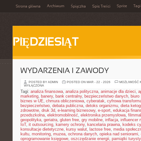
Archiwum
Sprite
Tagi
Strona główna
Śpiączka
Spis Treści
PIĘDZIESIĄT
WYDARZENIA I ZAWODY
POSTED BY ADMIN
POSTED ON MAR - 22 - 2026
MOŻLIWOŚĆ 
WYŁĄCZONA
Tagi:
analiza finansowa
,
analiza polityczna
,
animacje dla dzieci
,
a
marketing
,
banery
,
bank centralny
,
bezpieczeństwo danych
,
biuro
biznes w UE
,
chmura obliczeniowa
,
cyberatak
,
cyfrowa transform
bezpieczeństwo
,
debata publiczna
,
detoks organizmu
,
dieta keto
zdrowotne
,
druk 3d
,
e-learning biznesowy
,
e-sport
,
edukacja finan
przedszkolna
,
elektromobilność
,
elektronika przemysłowa
,
filmma
geopolityka
,
geriatra
,
gluten free
,
gry mobilne
,
inflacja
,
influencer 
IoT
,
it outsourcing
,
kamery ochrony
,
kancelaria prawna
,
kodeks cy
konsultacje dietetyczne
,
kursy walut
,
lactose free
,
media społeczn
kultu
,
monitoring
,
muzea
,
ochrona danych
,
opieka nad seniorami
,
oprogramowanie księgowe
,
oszczędzanie energii
,
pamiątki turyst