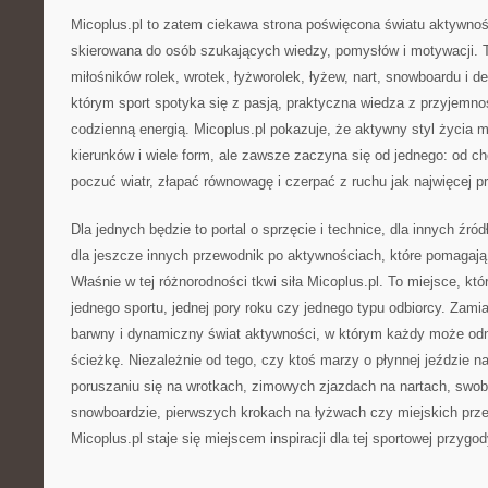
Micoplus.pl to zatem ciekawa strona poświęcona światu aktywnośc
skierowana do osób szukających wiedzy, pomysłów i motywacji. To
miłośników rolek, wrotek, łyżworolek, łyżew, nart, snowboardu i de
którym sport spotyka się z pasją, praktyczna wiedza z przyjemnoś
codzienną energią. Micoplus.pl pokazuje, że aktywny styl życia m
kierunków i wiele form, ale zawsze zaczyna się od jednego: od ch
poczuć wiatr, złapać równowagę i czerpać z ruchu jak najwięcej p
Dla jednych będzie to portal o sprzęcie i technice, dla innych źr
dla jeszcze innych przewodnik po aktywnościach, które pomagają 
Właśnie w tej różnorodności tkwi siła Micoplus.pl. To miejsce, któ
jednego sportu, jednej pory roku czy jednego typu odbiorcy. Zamia
barwny i dynamiczny świat aktywności, w którym każdy może od
ścieżkę. Niezależnie od tego, czy ktoś marzy o płynnej jeździe n
poruszaniu się na wrotkach, zimowych zjazdach na nartach, swo
snowboardzie, pierwszych krokach na łyżwach czy miejskich prze
Micoplus.pl staje się miejscem inspiracji dla tej sportowej przygod