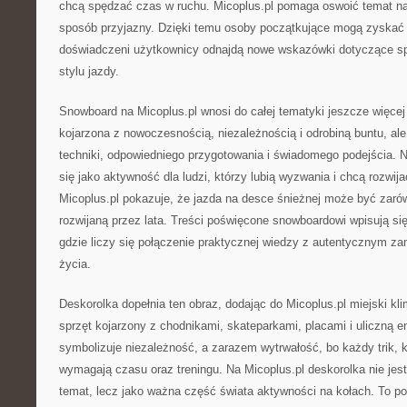
chcą spędzać czas w ruchu. Micoplus.pl pomaga oswoić temat na
sposób przyjazny. Dzięki temu osoby początkujące mogą zyskać 
doświadczeni użytkownicy odnajdą nowe wskazówki dotyczące sp
stylu jazdy.
Snowboard na Micoplus.pl wnosi do całej tematyki jeszcze więce
kojarzona z nowoczesnością, niezależnością i odrobiną buntu, a
techniki, odpowiedniego przygotowania i świadomego podejścia. Na
się jako aktywność dla ludzi, którzy lubią wyzwania i chcą rozwij
Micoplus.pl pokazuje, że jazda na desce śnieżnej może być zarówn
rozwijaną przez lata. Treści poświęcone snowboardowi wpisują się
gdzie liczy się połączenie praktycznej wiedzy z autentycznym z
życia.
Deskorolka dopełnia ten obraz, dodając do Micoplus.pl miejski kli
sprzęt kojarzony z chodnikami, skateparkami, placami i uliczną e
symbolizuje niezależność, a zarazem wytrwałość, bo każdy trik, 
wymagają czasu oraz treningu. Na Micoplus.pl deskorolka nie jes
temat, lecz jako ważna część świata aktywności na kołach. To p