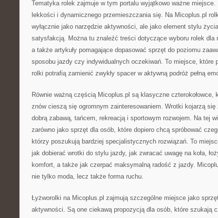
Tematyka rolek zajmuje w tym portalu wyjątkowo ważne miejsce. 
lekkości i dynamicznego przemieszczania się. Na Micoplus.pl rolk
wyłącznie jako narzędzie aktywności, ale jako element stylu życi
satysfakcją. Można tu znaleźć treści dotyczące wyboru rolek dla
a także artykuły pomagające dopasować sprzęt do poziomu zaaw
sposobu jazdy czy indywidualnych oczekiwań. To miejsce, które 
rolki potrafią zamienić zwykły spacer w aktywną podróż pełną emo
Równie ważną częścią Micoplus.pl są klasyczne czterokołowce, któ
znów cieszą się ogromnym zainteresowaniem. Wrotki kojarzą się 
dobrą zabawą, tańcem, rekreacją i sportowym rozwojem. Na tej wi
zarówno jako sprzęt dla osób, które dopiero chcą spróbować czego
którzy poszukują bardziej specjalistycznych rozwiązań. To miejs
jak dobierać wrotki do stylu jazdy, jak zwracać uwagę na koła, łoży
komfort, a także jak czerpać maksymalną radość z jazdy. Micoplus
nie tylko moda, lecz także forma ruchu.
Łyżworolki na Micoplus.pl zajmują szczególne miejsce jako sprzę
aktywności. Są one ciekawą propozycją dla osób, które szukają