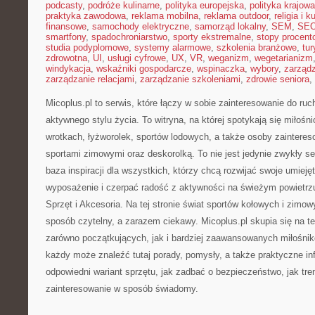
podcasty
,
podróże kulinarne
,
polityka europejska
,
polityka krajowa
praktyka zawodowa
,
reklama mobilna
,
reklama outdoor
,
religia i k
finansowe
,
samochody elektryczne
,
samorząd lokalny
,
SEM
,
SE
smartfony
,
spadochroniarstwo
,
sporty ekstremalne
,
stopy procent
studia podyplomowe
,
systemy alarmowe
,
szkolenia branżowe
,
tur
zdrowotna
,
UI
,
usługi cyfrowe
,
UX
,
VR
,
weganizm
,
wegetarianizm
windykacja
,
wskaźniki gospodarcze
,
wspinaczka
,
wybory
,
zarząd
zarządzanie relacjami
,
zarządzanie szkoleniami
,
zdrowie seniora
,
Micoplus.pl to serwis, które łączy w sobie zainteresowanie do ru
aktywnego stylu życia. To witryna, na której spotykają się miłośni
wrotkach, łyżworolek, sportów lodowych, a także osoby zaintere
sportami zimowymi oraz deskorolką. To nie jest jedynie zwykły ser
baza inspiracji dla wszystkich, którzy chcą rozwijać swoje umiej
wyposażenie i czerpać radość z aktywności na świeżym powietrz
Sprzęt i Akcesoria. Na tej stronie świat sportów kołowych i zimo
sposób czytelny, a zarazem ciekawy. Micoplus.pl skupia się na te
zarówno początkujących, jak i bardziej zaawansowanych miłośni
każdy może znaleźć tutaj porady, pomysły, a także praktyczne in
odpowiedni wariant sprzętu, jak zadbać o bezpieczeństwo, jak tre
zainteresowanie w sposób świadomy.