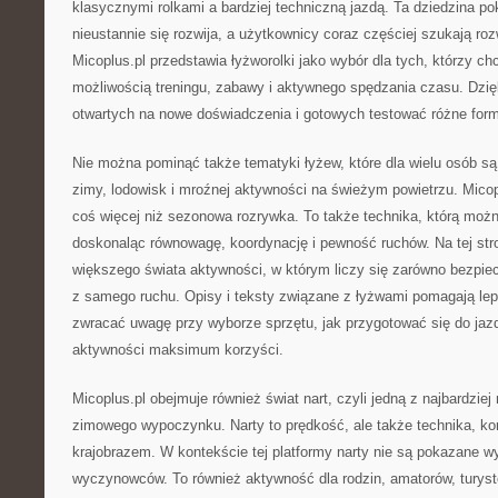
klasycznymi rolkami a bardziej techniczną jazdą. Ta dziedzina po
nieustannie się rozwija, a użytkownicy coraz częściej szukają r
Micoplus.pl przedstawia łyżworolki jako wybór dla tych, którzy c
możliwością treningu, zabawy i aktywnego spędzania czasu. Dzięk
otwartych na nowe doświadczenia i gotowych testować różne form
Nie można pominąć także tematyki łyżew, które dla wielu osób 
zimy, lodowisk i mroźnej aktywności na świeżym powietrzu. Micop
coś więcej niż sezonowa rozrywka. To także technika, którą możn
doskonaląc równowagę, koordynację i pewność ruchów. Na tej stro
większego świata aktywności, w którym liczy się zarówno bezpie
z samego ruchu. Opisy i teksty związane z łyżwami pomagają lep
zwracać uwagę przy wyborze sprzętu, jak przygotować się do jaz
aktywności maksimum korzyści.
Micoplus.pl obejmuje również świat nart, czyli jedną z najbardzie
zimowego wypoczynku. Narty to prędkość, ale także technika, kon
krajobrazem. W kontekście tej platformy narty nie są pokazane wy
wyczynowców. To również aktywność dla rodzin, amatorów, turystó