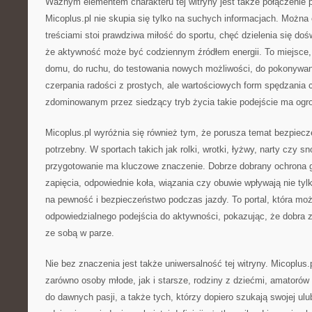
Ważnym elementem charakteru tej witryny jest także połączenie p
Micoplus.pl nie skupia się tylko na suchych informacjach. Można
treściami stoi prawdziwa miłość do sportu, chęć dzielenia się do
że aktywność może być codziennym źródłem energii. To miejsce,
domu, do ruchu, do testowania nowych możliwości, do pokonywan
czerpania radości z prostych, ale wartościowych form spędzania 
zdominowanym przez siedzący tryb życia takie podejście ma ogr
Micoplus.pl wyróżnia się również tym, że porusza temat bezpiecz
potrzebny. W sportach takich jak rolki, wrotki, łyżwy, narty czy 
przygotowanie ma kluczowe znaczenie. Dobrze dobrany ochrona g
zapięcia, odpowiednie koła, wiązania czy obuwie wpływają nie tyl
na pewność i bezpieczeństwo podczas jazdy. To portal, która m
odpowiedzialnego podejścia do aktywności, pokazując, że dobra 
ze sobą w parze.
Nie bez znaczenia jest także uniwersalność tej witryny. Micoplus
zarówno osoby młode, jak i starsze, rodziny z dziećmi, amatorów 
do dawnych pasji, a także tych, którzy dopiero szukają swojej ulub