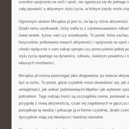
szerokie spojrzenie na ruch i sport, nie ogranicza się do jednego 
całą opowieść o aktywnym stylu życia, w którym każdy może znal
Ogromnym atutem Micoplus.pl jest to, że łączy różne aktywności 
Dzięki temu użytkownik, który trafia tu z zainteresowaniem rolka
świat wrotek, łyżew, nart czy snowboardu. To portal, które zachę
horyzontów, próbowania nowych aktywności i spojrzenia na sport
chodzi wyłącznie o sam zakup sprzętu czy przeczytanie jednej p
stylu życia opartego na dynamice, zdrowiu, świeżym powietrzu i 
własnych możliwości.
Micoplus.pl można postrzegać jako drogowskaz po świecie aktywno
być w ruchu. To portal, gdzie czytelnik może dowiedzieć się, jak 
umiejętności, jak unikać podstawowych błędów i jak wybierać sp
potrzebom. Tego rodzaju treści są szczególnie cenne, ponieważ w
przygodę z nową aktywnością, czuje się zagubionych w gąszczu i
porządkuje tę wiedzę i pokazuje ją w formie czytelnej, dzięki cze
dyscyplinie stają się łatwiejsze i bardziej naturalne.