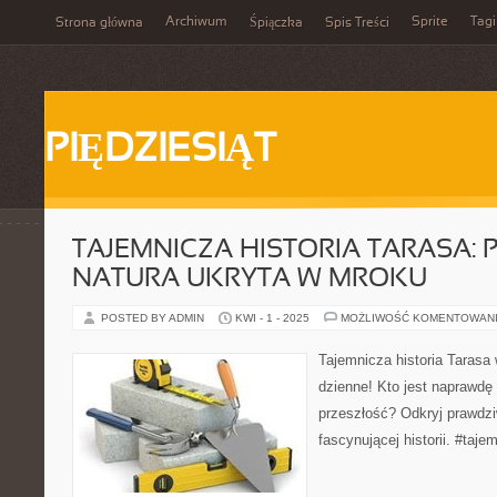
Archiwum
Sprite
Tagi
Strona główna
Śpiączka
Spis Treści
PIĘDZIESIĄT
TAJEMNICZA HISTORIA TARASA:
NATURA UKRYTA W MROKU
POSTED BY ADMIN
KWI - 1 - 2025
MOŻLIWOŚĆ KOMENTOWAN
Tajemnicza historia Tarasa 
dzienne! Kto jest naprawd
przeszłość? Odkryj prawdzi
fascynującej historii. #taje