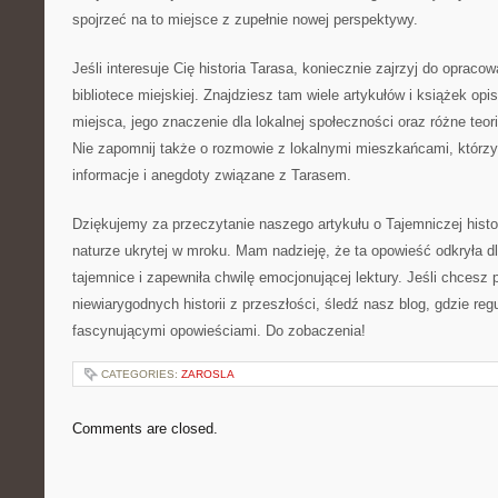
spojrzeć na to miejsce z zupełnie nowej ⁣perspektywy.
Jeśli interesuje Cię historia Tarasa, koniecznie⁤ zajrzyj ⁣do oprac
bibliotece miejskiej. Znajdziesz⁣ tam ‍wiele artykułów i książek op
miejsca, jego znaczenie dla lokalnej społeczności oraz różne‌ teor
Nie zapomnij ​także o‌ rozmowie⁢ z lokalnymi mieszkańcami, którz
informacje⁣ i anegdoty związane z⁣ Tarasem.
Dziękujemy za przeczytanie ⁤naszego⁤ artykułu o Tajemniczej histo
naturze ukrytej‌ w mroku. Mam nadzieję, że ta opowieść⁢ odkryła d
tajemnice i zapewniła chwilę emocjonującej lektury. Jeśli chcesz 
⁣niewiarygodnych historii z przeszłości, śledź nasz blog,⁣ gdzie regu
fascynującymi opowieściami. Do zobaczenia!
CATEGORIES:
ZAROSLA
Comments are closed.