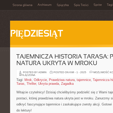
Archiwum
Sprite
Tagi
Strona główna
Śpiączka
Spis Treści
PIĘDZIESIĄT
TAJEMNICZA HISTORIA TARASA:
NATURA UKRYTA W MROKU
POSTED BY ADMIN
POSTED ON KWI - 1 - 2025
MOŻLIWOŚĆ K
WYŁĄCZONA
Tagi:
Mrok
,
Odkrycie
,
Prawdziwa natura
,
tajemnice
,
Tajemnicza hi
Taras
,
Thriller
,
Ukryta prawda
,
Zagadka
Witajcie czytelnicy! Dzisiaj chcielibyśmy podzielić⁢ się z Wami taj
postaci, której prawdziwa⁤ natura​ ukryta jest w mroku. Zanurzmy si
odkryć fascynujące tajemnice i ‌zaskakujące zwroty akcji. Goto
do ⁤lektury!