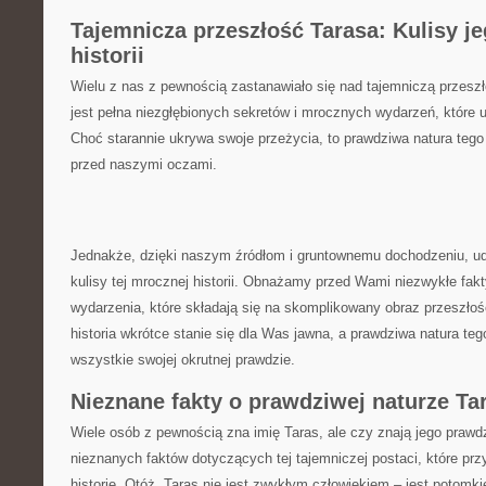
Tajemnicza przeszłość Tarasa: Kulisy je
historii
Wielu ​z nas z pewnością ⁤zastanawiało‌ się nad ⁣tajemniczą przesz
jest pełna ⁤niezgłębionych sekretów i mrocznych wydarzeń,‌ które u
Choć starannie ukrywa swoje ⁢przeżycia, to‌ prawdziwa natura tego
przed‌ naszymi oczami.
Jednakże,⁢ dzięki naszym źródłom i​ gruntownemu ‌dochodzeniu, ‌u
⁤kulisy tej mrocznej‍ historii.​ Obnażamy przed⁤ Wami⁣ niezwykłe fa
wydarzenia, które składają się na skomplikowany obraz‌ przeszłoś
historia wkrótce stanie się dla Was jawna, a prawdziwa natura te
wszystkie swojej okrutnej prawdzie.
Nieznane fakty o‌ prawdziwej naturze Ta
Wiele osób​ z pewnością zna imię Taras, ale czy znają jego prawdzi
nieznanych‌ faktów dotyczących tej tajemniczej postaci, które przy
historię. Otóż, Taras ‌nie jest‍ zwykłym człowiekiem – jest​ potom