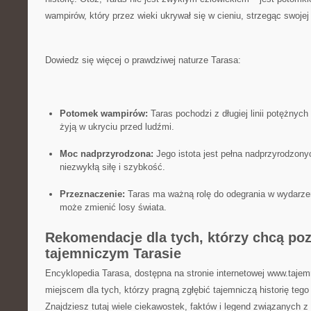
wampirów, który przez wieki ukrywał się⁣ w cieniu, strzegąc swojej
Dowiedz się więcej o prawdziwej naturze‍ Tarasa:
Potomek wampirów:
Taras⁤ pochodzi z długiej linii potężnyc
żyją w ukryciu ‍przed ludźmi.
Moc nadprzyrodzona:
Jego istota jest pełna nadprzyrodzony
niezwykłą siłę i szybkość.
Przeznaczenie:
Taras ma​ ważną rolę do odegrania ​w wydarz
może zmienić losy świata.
Rekomendacje dla tych, ⁢którzy chcą poz
tajemniczym Tarasie
Encyklopedia Tarasa, dostępna na stronie internetowej www.tajemn
miejscem dla tych,​ którzy pragną zgłębić tajemniczą historię teg
Znajdziesz⁢ tutaj wiele ciekawostek, faktów i legend związanych z