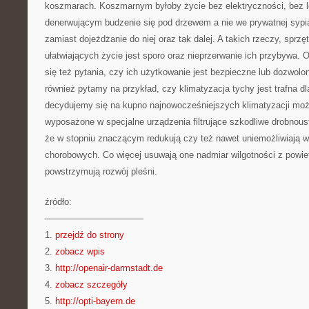
koszmarach. Koszmarnym byłoby życie bez elektryczności, bez l
denerwującym budzenie się pod drzewem a nie we prywatnej sypia
zamiast dojeżdżanie do niej oraz tak dalej. A takich rzeczy, sprz
ułatwiających życie jest sporo oraz nieprzerwanie ich przybywa. 
się też pytania, czy ich użytkowanie jest bezpieczne lub dozwolon
również pytamy na przykład, czy klimatyzacja tychy jest trafna dla
decydujemy się na kupno najnowocześniejszych klimatyzacji mo
wyposażone w specjalne urządzenia filtrujące szkodliwe drobnoustr
że w stopniu znaczącym redukują czy też nawet uniemożliwiają 
chorobowych. Co więcej usuwają one nadmiar wilgotności z powie
powstrzymują rozwój pleśni.
źródło:
———————————
1.
przejdź do strony
2.
zobacz wpis
3.
http://openair-darmstadt.de
4.
zobacz szczegóły
5.
http://opti-bayern.de