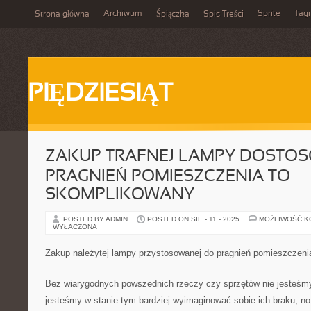
Archiwum
Sprite
Tagi
Strona główna
Śpiączka
Spis Treści
PIĘDZIESIĄT
ZAKUP TRAFNEJ LAMPY DOSTO
PRAGNIEŃ POMIESZCZENIA TO
SKOMPLIKOWANY
POSTED BY ADMIN
POSTED ON SIE - 11 - 2025
MOŻLIWOŚĆ 
WYŁĄCZONA
Zakup należytej lampy przystosowanej do pragnień pomieszczeni
Bez wiarygodnych powszednich rzeczy czy sprzętów nie jesteśmy 
jesteśmy w stanie tym bardziej wyimaginować sobie ich braku, n