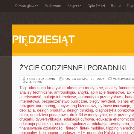
Archiwum
Sprite
Tagi
Strona główna
Śpiączka
Spis Treści
PIĘDZIESIĄT
ŻYCIE CODZIENNE I PORADNIKI
POSTED BY ADMIN
POSTED ON MAJ - 10 - 2026
MOŻLIWOŚĆ 
WYŁĄCZONA
Tagi:
akcesoria kreatywne
,
akcesoria medyczne
,
analizy fundame
analizy techniczne
,
antropologia
,
antyki
,
aplikacje finansowe
,
apli
asertywność
,
aukcje internetowe
,
automatyka przemysłowa
,
bada
internetowa
,
bezpieczeństwo publiczne
,
biegły rewident
,
biznes e
mózgów
,
car sharing
,
copywriting biznesowy
,
cyfrowe innowacje
,
depilacja
,
design produktu
,
design thinking
,
diagnostyka obrazowa
biuro
,
doradztwo podatkowe
,
druk 3d w medycynie
,
druk przemys
drukarki
,
dywersyfikacja
,
edukacja cyfrowa
,
edukacja ekonomicz
edukacja publiczna
,
edukacja społeczna
,
edukacja turystyczna
,
f
finansowanie działalności
,
fintech
,
fintek mobilny
,
flipping nieruc
regionalny
,
freelancing
,
fundusze ETF
,
geografia Polski
,
geopolity