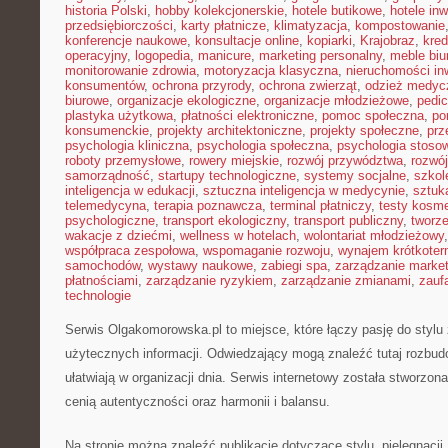
historia Polski
,
hobby kolekcjonerskie
,
hotele butikowe
,
hotele in
przedsiębiorczości
,
karty płatnicze
,
klimatyzacja
,
kompostowanie
konferencje naukowe
,
konsultacje online
,
kopiarki
,
Krajobraz
,
kred
operacyjny
,
logopedia
,
manicure
,
marketing personalny
,
meble biu
monitorowanie zdrowia
,
motoryzacja klasyczna
,
nieruchomości in
konsumentów
,
ochrona przyrody
,
ochrona zwierząt
,
odzież medyc
biurowe
,
organizacje ekologiczne
,
organizacje młodzieżowe
,
pedic
plastyka użytkowa
,
płatności elektroniczne
,
pomoc społeczna
,
po
konsumenckie
,
projekty architektoniczne
,
projekty społeczne
,
prz
psychologia kliniczna
,
psychologia społeczna
,
psychologia stoso
roboty przemysłowe
,
rowery miejskie
,
rozwój przywództwa
,
rozwój
samorządność
,
startupy technologiczne
,
systemy socjalne
,
szkol
inteligencja w edukacji
,
sztuczna inteligencja w medycynie
,
sztuk
telemedycyna
,
terapia poznawcza
,
terminal płatniczy
,
testy kosm
psychologiczne
,
transport ekologiczny
,
transport publiczny
,
tworze
wakacje z dziećmi
,
wellness w hotelach
,
wolontariat młodzieżowy
współpraca zespołowa
,
wspomaganie rozwoju
,
wynajem krótkote
samochodów
,
wystawy naukowe
,
zabiegi spa
,
zarządzanie marke
płatnościami
,
zarządzanie ryzykiem
,
zarządzanie zmianami
,
zauf
technologie
Serwis Olgakomorowska.pl to miejsce, które łączy pasję do stylu ż
użytecznych informacji. Odwiedzający mogą znaleźć tutaj rozbudo
ułatwiają w organizacji dnia. Serwis internetowy została stworzon
cenią autentyczności oraz harmonii i balansu.
Na stronie można znaleźć publikacje dotyczące stylu, pielęgnacji,