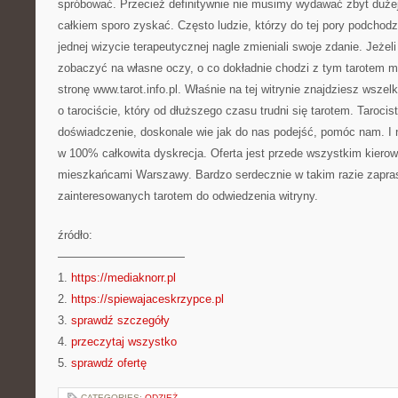
spróbować. Przecież definitywnie nie musimy wydawać zbyt dużej
całkiem sporo zyskać. Często ludzie, którzy do tej pory podchodzi
jednej wizycie terapeutycznej nagle zmieniali swoje zdanie. Jeżel
zobaczyć na własne oczy, o co dokładnie chodzi z tym tarotem m
stronę www.tarot.info.pl. Właśnie na tej witrynie znajdziesz wszelk
o tarociście, który od dłuższego czasu trudni się tarotem. Taroc
doświadczenie, doskonale wie jak do nas podejść, pomóc nam. I n
w 100% całkowita dyskrecja. Oferta jest przede wszystkim kierow
mieszkańcami Warszawy. Bardzo serdecznie w takim razie zapr
zainteresowanych tarotem do odwiedzenia witryny.
źródło:
———————————
1.
https://mediaknorr.pl
2.
https://spiewajaceskrzypce.pl
3.
sprawdź szczegóły
4.
przeczytaj wszystko
5.
sprawdź ofertę
CATEGORIES:
ODZIEŻ