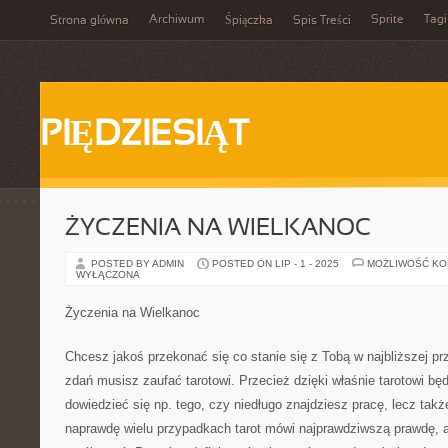
Archiwum
Sprite
Tagi
Strona główna
Śpiączka
Spis Treści
PIĘDZIESIĄT
ŻYCZENIA NA WIELKANOC
POSTED BY ADMIN
POSTED ON LIP - 1 - 2025
MOŻLIWOŚĆ K
WYŁĄCZONA
Życzenia na Wielkanoc
Chcesz jakoś przekonać się co stanie się z Tobą w najbliższej p
zdań musisz zaufać tarotowi. Przecież dzięki właśnie tarotowi bę
dowiedzieć się np. tego, czy niedługo znajdziesz pracę, lecz tak
naprawdę wielu przypadkach tarot mówi najprawdziwszą prawdę, a 