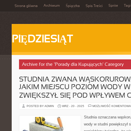
Archiwum
Sprite
Tagi
Strona główna
Śpiączka
Spis Treści
PIĘDZIESIĄT
Archive for the ‘Porady dla Kupujących’ Category
STUDNIA ZWANA WĄSKORUROWĄ
JAKIM MIEJSCU POZIOM WODY W
ZWIĘKSZYŁ SIĘ POD WPŁYWEM C
POSTED BY ADMIN
WRZ - 20 - 2025
MOŻLIWOŚĆ KOMENTOWA
Studnia oznaczana wąskoru
wody w studni powiększył s