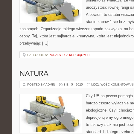
poniektórzy twierdzą, że wi
uroczystość równej rangi s
Albowiem to ostatni wieczó
stanie zabawić się bez myśl
znajomych. Organizacja takiego wieczoru spada zazwyczaj na bark
osoby. Tej, która jest najbardziej kreatywna, która jest niejednok
przebywając […]
CATEGORIES:
PORADY DLA KUPUJĄCYCH
NATURA
POSTED BY ADMIN
SIE - 5 - 2025
MOŻLIWOŚĆ KOMENTOWAN
Czy UE na pewno pomogła p
bardzo często wyłącznie mó
ekologiczne. Czyli chociaż 
deprecjonujemy ogromnego 
to tak czy siak nie jest pow
standard. I dlatego trzeba