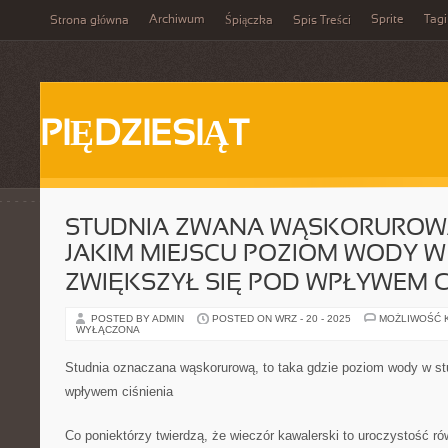
Archiwum
Sprite
Tagi
Strona główna
Śpiączka
Spis Treści
PIĘDZIESIĄT
STUDNIA ZWANA WĄSKORUROWĄ
JAKIM MIEJSCU POZIOM WODY W
ZWIĘKSZYŁ SIĘ POD WPŁYWEM C
POSTED BY ADMIN
POSTED ON WRZ - 20 - 2025
MOŻLIWOŚĆ 
WYŁĄCZONA
Studnia oznaczana wąskorurową, to taka gdzie poziom wody w st
wpływem ciśnienia
Co poniektórzy twierdzą, że wieczór kawalerski to uroczystość r