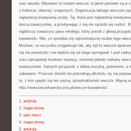
oraz wesela. Albowiem to ostatni wieczór, w jakim panowie są w s
o kobiecie, własnej i znajomych. Organizacja takiego wieczoru s
najbardziej kreatywnej osoby. Tej, która jest najbardziej kreatywna,
duszą towarzystwa, a przebywając z nią nie sposób się nudzić. B
najbliższy towarzysz pana młodego, który potrafi z głową przygo
kawalerski. Wie, co spodoba się najistotniejszej osobie tego wiec
Możliwe, że wszystko zorganizuje tak, aby był to wieczór epokowy 
się nie powstydzi i nie będzie się od niego wymigiwał. I pod żad
suto zakrapianej trunkiem imprezy, niemniej jednak ciekawy wie
towarzystwie. Samych przyjaciół, z dobrą muzyką, jedzeniem, a 
zabawami. Przecież dorośli nie potrzebują alkoholu, by się popra
to, z kim spędzi się ten ważny, przedmałżeński wieczór. Więcej n
http://www.tancerkaerotyczna.pl/wieczor-kawalerski/
1.
artykuly
2.
mapa strony
3.
spis tresci
4.
mapa strony
5.
artykuly