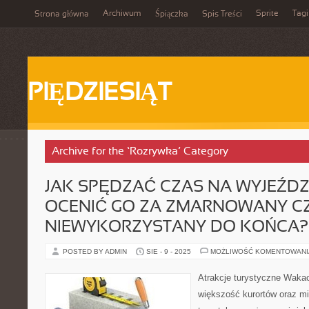
Archiwum
Sprite
Tagi
Strona główna
Śpiączka
Spis Treści
PIĘDZIESIĄT
Archive for the ‘Rozrywka’ Category
JAK SPĘDZAĆ CZAS NA WYJEŹDZI
OCENIĆ GO ZA ZMARNOWANY CZ
NIEWYKORZYSTANY DO KOŃCA?
POSTED BY ADMIN
SIE - 9 - 2025
MOŻLIWOŚĆ KOMENTOWAN
Atrakcje turystyczne Waka
większość kurortów oraz m