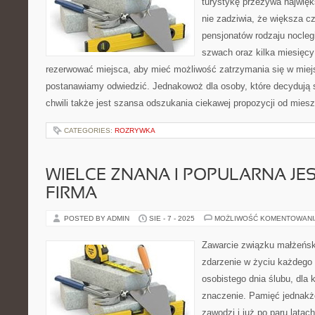
turystykę przeżywa najwięk
nie zadziwia, że większa cz
pensjonatów rodzaju nocleg
szwach oraz kilka miesięcy
rezerwować miejsca, aby mieć możliwość zatrzymania się w miej
postanawiamy odwiedzić. Jednakowoż dla osoby, które decydują s
chwili także jest szansa odszukania ciekawej propozycji od mie
CATEGORIES:
ROZRYWKA
WIELCE ZNANA I POPULARNA JES
FIRMA
POSTED BY ADMIN
SIE - 7 - 2025
MOŻLIWOŚĆ KOMENTOWAN
Zawarcie związku małżeński
zdarzenie w życiu każdego
osobistego dnia ślubu, dla
znaczenie. Pamięć jednakże
zawodzi i już po paru latac