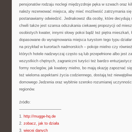
pensjonatów rodzaju noclegi międzyzdroje pęka w szwach oraz ki
należy rezerwować miejsca, aby mieć możliwość zatrzymania się
postanawiamy odwiedzić. Jednakowoż dla osoby, które decydują s
chwili także jest szansa odszukania ciekawej propozycji od mies
osobistych kwater, innymi słowy pokoi bądź też piętra mieszkań, 
dopasowane do wynajmowania miejsca turystom tego typu działan
na przykład w kurortach nadmorskich – pokoje mielno czy równie
których hotele nadzwyczaj często są lub przepełnione albo jest z
wszystkich chętnych, zagraniczni turyści też bardzo entuzjastyczn
formy noclegów, jak kwatery mielno, bo mają okazję zapoznać się
też wieloma aspektami życia codziennego, dostają też niewątpli
domowego Jedzenia oraz wybitnie szeroko rozumianej uczynnoś
regionów.
źródło:
———————————
1.
http://mugge-hq.de
2.
zobacz, jak to działa
3.
więcej danych