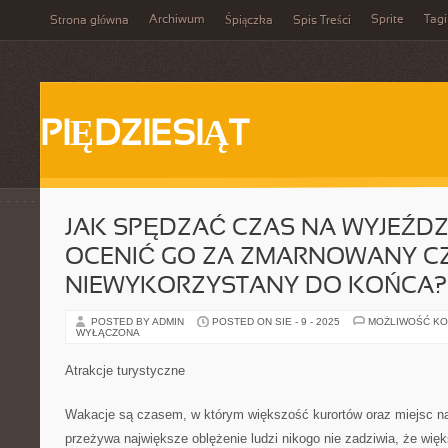
Archiwum
Sprite
Tagi
Strona główna
Śpiączka
Spis Treści
PIĘDZIESIĄT
JAK SPĘDZAĆ CZAS NA WYJEŹDZI
OCENIĆ GO ZA ZMARNOWANY CZ
NIEWYKORZYSTANY DO KOŃCA?
POSTED BY ADMIN
POSTED ON SIE - 9 - 2025
MOŻLIWOŚĆ K
WYŁĄCZONA
Atrakcje turystyczne
Wakacje są czasem, w którym większość kurortów oraz miejsc na
przeżywa największe oblężenie ludzi nikogo nie zadziwia, że więk