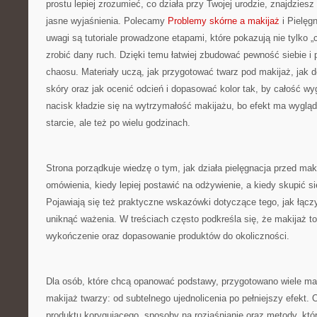
prostu lepiej zrozumieć, co działa przy Twojej urodzie, znajdziesz
jasne wyjaśnienia. Polecamy
Problemy skórne a makijaż
i Pielęg
uwagi są tutoriale prowadzone etapami, które pokazują nie tylko „c
zrobić dany ruch. Dzięki temu łatwiej zbudować pewność siebie i
chaosu. Materiały uczą, jak przygotować twarz pod makijaż, jak d
skóry oraz jak ocenić odcień i dopasować kolor tak, by całość wy
nacisk kładzie się na wytrzymałość makijażu, bo efekt ma wygląd
starcie, ale też po wielu godzinach.
Strona porządkuje wiedzę o tym, jak działa pielęgnacja przed mak
omówienia, kiedy lepiej postawić na odżywienie, a kiedy skupić si
Pojawiają się też praktyczne wskazówki dotyczące tego, jak łącz
uniknąć ważenia. W treściach często podkreśla się, że makijaż to 
wykończenie oraz dopasowanie produktów do okoliczności.
Dla osób, które chcą opanować podstawy, przygotowano wiele ma
makijaż twarzy: od subtelnego ujednolicenia po pełniejszy efekt.
produktu korygującego, sposoby na rozjaśnianie oraz metody, któ