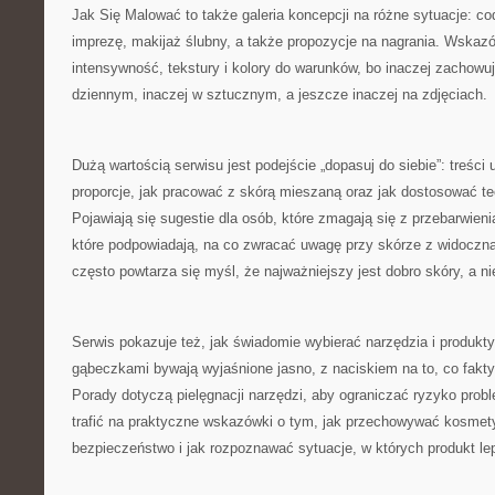
Jak Się Malować to także galeria koncepcji na różne sytuacje: co
imprezę, makijaż ślubny, a także propozycje na nagrania. Wskaz
intensywność, tekstury i kolory do warunków, bo inaczej zachowuj
dziennym, inaczej w sztucznym, a jeszcze inaczej na zdjęciach.
Dużą wartością serwisu jest podejście „dopasuj do siebie”: treści 
proporcje, jak pracować z skórą mieszaną oraz jak dostosować tec
Pojawiają się sugestie dla osób, które zmagają się z przebarwieni
które podpowiadają, na co zwracać uwagę przy skórze z widoczną
często powtarza się myśl, że najważniejszy jest dobro skóry, a ni
Serwis pokazuje też, jak świadomie wybierać narzędzia i produkt
gąbeczkami bywają wyjaśnione jasno, z naciskiem na to, co fakty
Porady dotyczą pielęgnacji narzędzi, aby ograniczać ryzyko pro
trafić na praktyczne wskazówki o tym, jak przechowywać kosmetyk
bezpieczeństwo i jak rozpoznawać sytuacje, w których produkt le