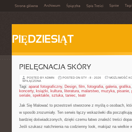
Archiwum
Sprite
Tagi
Strona główna
Śpiączka
Spis Treści
PIĘDZIESIĄT
PIELĘGNACJA SKÓRY
POSTED BY ADMIN
POSTED ON STY - 8 - 2026
MOŻLIWOŚĆ K
WYŁĄCZONA
Tagi:
aparat fotograficzny
,
Design
,
film
,
fotografia
,
galeria
,
grafika
koncerty
,
książki
,
kultura
,
literatura
,
malarstwo
,
muzyka
,
pisanie
,
seriale
,
spektakle
,
sztuka
,
taniec
,
teatr
Jak Się Malować to przestrzeń stworzone z myślą o osobach, kt
w sposób zrozumiały. Ten serwis łączy wskazówki dla początkują
bardziej doświadczonych, dzięki czemu łatwo znaleźć treści dop
Jeśli szukasz natchnienia na codzienny look, makijaż na wielkie 