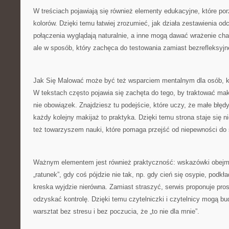
W treściach pojawiają się również elementy edukacyjne, które po
kolorów. Dzięki temu łatwiej zrozumieć, jak działa zestawienia odc
połączenia wyglądają naturalnie, a inne mogą dawać wrażenie ch
ale w sposób, który zachęca do testowania zamiast bezrefleksyjn
Jak Się Malować może być też wsparciem mentalnym dla osób, któ
W tekstach często pojawia się zachęta do tego, by traktować maki
nie obowiązek. Znajdziesz tu podejście, które uczy, że małe błęd
każdy kolejny makijaż to praktyka. Dzięki temu strona staje się ni
też towarzyszem nauki, które pomaga przejść od niepewności do
Ważnym elementem jest również praktyczność: wskazówki obejmu
„ratunek”, gdy coś pójdzie nie tak, np. gdy cień się osypie, podkł
kreska wyjdzie nierówna. Zamiast straszyć, serwis proponuje pros
odzyskać kontrolę. Dzięki temu czytelniczki i czytelnicy mogą 
warsztat bez stresu i bez poczucia, że „to nie dla mnie”.