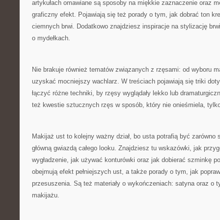
artykułach omawiane są sposoby na miękkie zaznaczenie oraz met
graficzny efekt. Pojawiają się też porady o tym, jak dobrać ton kre
ciemnych brwi. Dodatkowo znajdziesz inspiracje na stylizację brw
o mydełkach.
Nie brakuje również tematów związanych z rzęsami: od wyboru m
uzyskać mocniejszy wachlarz. W treściach pojawiają się triki doty
łączyć różne techniki, by rzęsy wyglądały lekko lub dramaturgi
też kwestie sztucznych rzęs w sposób, który nie onieśmiela, tylk
Makijaż ust to kolejny ważny dział, bo usta potrafią być zarówno
główną gwiazdą całego looku. Znajdziesz tu wskazówki, jak przy
wygładzenie, jak używać konturówki oraz jak dobierać szminkę po
obejmują efekt pełniejszych ust, a także porady o tym, jak popra
przesuszenia. Są też materiały o wykończeniach: satyna oraz o ty
makijażu.