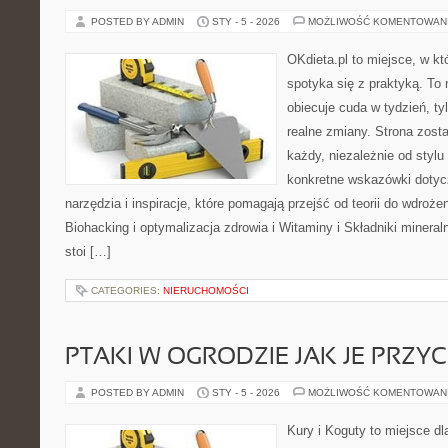
POSTED BY ADMIN
STY - 5 - 2026
MOŻLIWOŚĆ KOMENTOWAN
OKdieta.pl to miejsce, w 
spotyka się z praktyką. To n
obiecuje cuda w tydzień, ty
realne zmiany. Strona zost
każdy, niezależnie od stylu
konkretne wskazówki dotycz
narzędzia i inspiracje, które pomagają przejść od teorii do wdroże
Biohacking i optymalizacja zdrowia i Witaminy i Składniki minera
stoi […]
CATEGORIES:
NIERUCHOMOŚCI
PTAKI W OGRODZIE JAK JE PRZY
POSTED BY ADMIN
STY - 5 - 2026
MOŻLIWOŚĆ KOMENTOWAN
Kury i Koguty to miejsce d