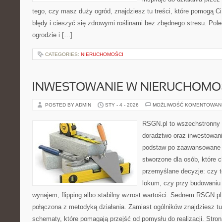
tego, czy masz duży ogród, znajdziesz tu treści, które pomogą C
błędy i cieszyć się zdrowymi roślinami bez zbędnego stresu. Pol
ogrodzie i […]
CATEGORIES:
NIERUCHOMOŚCI
INWESTOWANIE W NIERUCHOMO
POSTED BY ADMIN
STY - 4 - 2026
MOŻLIWOŚĆ KOMENTOWAN
RSGN.pl to wszechstronny s
doradztwo oraz inwestowan
podstaw po zaawansowane s
stworzone dla osób, które
przemyślane decyzje: czy t
lokum, czy przy budowaniu p
wynajem, flipping albo stabilny wzrost wartości. Sednem RSGN.pl
połączona z metodyką działania. Zamiast ogólników znajdziesz tu i
schematy, które pomagają przejść od pomysłu do realizacji. Stro