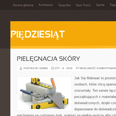
Archiwum
Sprite
Tagi
Strona główna
Śpiączka
Spis Treści
PIĘDZIESIĄT
PIELĘGNACJA SKÓRY
POSTED BY ADMIN
STY - 8 - 2026
MOŻLIWOŚĆ KOMENTOWAN
Jak Się Malować to przestr
osobach, które chcą opano
zrozumiały. Ten serwis łąc
początkujących z materiałam
doświadczonych, dzięki cze
dopasowane do doświadczen
natchnienia na codzienny look, makijaż na wielkie wyjście albo ch