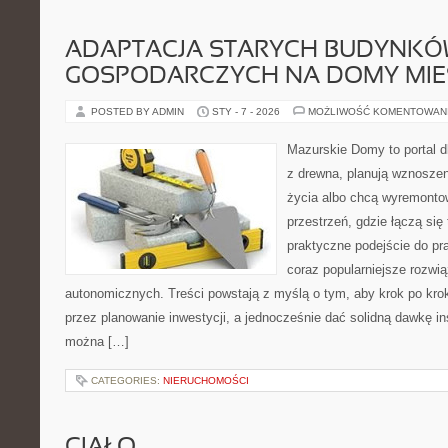
ADAPTACJA STARYCH BUDYNK
GOSPODARCZYCH NA DOMY MI
POSTED BY ADMIN
STY - 7 - 2026
MOŻLIWOŚĆ KOMENTOWAN
Mazurskie Domy to portal d
z drewna, planują wznosze
życia albo chcą wyremontow
przestrzeń, gdzie łączą si
praktyczne podejście do p
coraz popularniejsze rozwi
autonomicznych. Treści powstają z myślą o tym, aby krok po kro
przez planowanie inwestycji, a jednocześnie dać solidną dawkę ins
można […]
CATEGORIES:
NIERUCHOMOŚCI