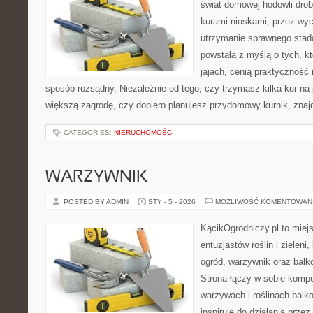
świat domowej hodowli drob
kurami nioskami, przez wyc
utrzymanie sprawnego stada
powstała z myślą o tych, k
jajach, cenią praktyczność
sposób rozsądny. Niezależnie od tego, czy trzymasz kilka kur na
większą zagrodę, czy dopiero planujesz przydomowy kurnik, znaj
CATEGORIES:
NIERUCHOMOŚCI
WARZYWNIK
POSTED BY ADMIN
STY - 5 - 2026
MOŻLIWOŚĆ KOMENTOWAN
KącikOgrodniczy.pl to miej
entuzjastów roślin i zieleni
ogród, warzywnik oraz balk
Strona łączy w sobie komp
warzywach i roślinach balk
inspiruje do działania przez