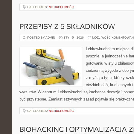
CATEGORIES:
NIERUCHOMOŚCI
PRZEPISY Z 5 SKŁADNIKÓW
POSTED BY ADMIN
STY - 5 - 2026
MOŻLIWOŚĆ KOMENTOWAN
Lekkowkuchni to miejsce dl
pysznie, a jednocześnie ba
gotowaniu w stylu zbilanso
codzienną wygodę z dobrym
z myślą o tych, którzy szuk
ciężkich dań, kuchennych t
wyrzutów. W centrum Lekkowkuchni są kuchenne decyzje i pomys
być przystępne. Zamiast sztywnych zasad pojawia się praktyczne
CATEGORIES:
NIERUCHOMOŚCI
BIOHACKING I OPTYMALIZACJA 