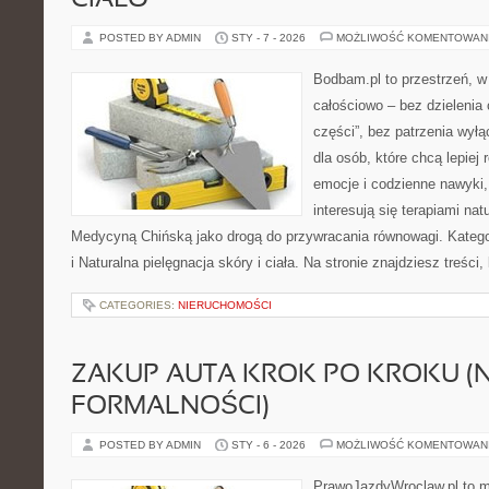
CIAŁO
POSTED BY ADMIN
STY - 7 - 2026
MOŻLIWOŚĆ KOMENTOWAN
Bodbam.pl to przestrzeń, w 
całościowo – bez dzielenia 
części”, bez patrzenia wyłą
dla osób, które chcą lepiej
emocje i codzienne nawyki, 
interesują się terapiami na
Medycyną Chińską jako drogą do przywracania równowagi. Kategori
i Naturalna pielęgnacja skóry i ciała. Na stronie znajdziesz treści,
CATEGORIES:
NIERUCHOMOŚCI
ZAKUP AUTA KROK PO KROKU (N
FORMALNOŚCI)
POSTED BY ADMIN
STY - 6 - 2026
MOŻLIWOŚĆ KOMENTOWAN
PrawoJazdyWroclaw.pl to m