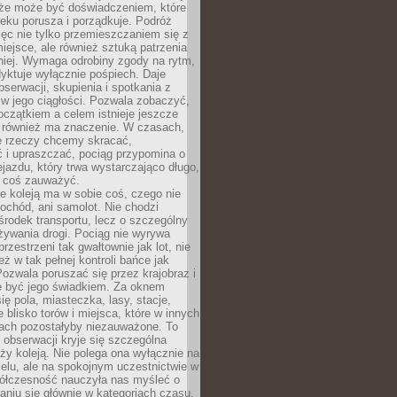
kże może być doświadczeniem, które
eku porusza i porządkuje. Podróż
więc nie tylko przemieszczaniem się z
iejsce, ale również sztuką patrzenia
niej. Wymaga odrobiny zgody na rytm,
dyktuje wyłącznie pośpiech. Daje
serwacji, skupienia i spotkania z
w jego ciągłości. Pozwala zobaczyć,
czątkiem a celem istnieje jeszcze
a również ma znaczenie. W czasach,
le rzeczy chcemy skracać,
 i upraszczać, pociąg przypomina o
ejazdu, który trwa wystarczająco długo,
 coś zauważyć.
e koleją ma w sobie coś, czego nie
ochód, ani samolot. Nie chodzi
środek transportu, lecz o szczególny
żywania drogi. Pociąg nie wyrywa
rzestrzeni tak gwałtownie jak lot, nie
ż w tak pełnej kontroli bańce jak
zwala poruszać się przez krajobraz i
e być jego świadkiem. Za oknem
ię pola, miasteczka, lasy, stacje,
 blisko torów i miejsca, które w innych
iach pozostałyby niezauważone. To
j obserwacji kryje się szczególna
ży koleją. Nie polega ona wyłącznie na
celu, ale na spokojnym uczestnictwie w
ółczesność nauczyła nas myśleć o
niu się głównie w kategoriach czasu.