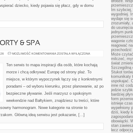
drodze. Wsp
przemieszcza
spierać dziecko, kiedy pojawia się płacz, gdy w domu
Im szybciej,
wygodniej. I
wydaje się s
zrozumiały, 
do usunięci
jednym punk
przemieszcz
wagonie czło
ORTY & SPA
reagować na
przechodzić 
LUKSUSOWE
026
MOŻLIWOŚĆ KOMENTOWANIA
ZOSTAŁA WYŁĄCZONA
Może czytać
RESORTY
milczeć, myś
&
świat zmieni
SPA
Ten serwis to mapa inspiracji dla osób, które kochają
Szczególną c
morze i chcą odkrywać Europę od strony plaż. To
Stukot torów
komunikaty t
miejsce, w którym wypoczynek łączy się z konkretnymi
uspokajać. 
inne niż cod
poradami – od wyboru kierunku, przez planowanie, aż po
jedzie szyb
bezpieczne pływanie. Jeśli marzysz o spokojnym
bardziej pły
form przemi
weekendzie nad Bałtykiem, znajdziesz tu treści, które
istnieje cza
sowny harmonogram. Nowe kategorie na stronie to
wypełniony 
dziś, kiedy 
rzakom. Główną ideą serwisu jest pokazanie, […]
zagospodaro
obowiązki. W
stan zawiesz
lecz odpoczy