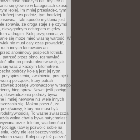
ółczesność nauczyła nas myśleć o
niu się głównie w kategoriach czasu.
 tym lepiej. Im mniej przesiadek, tym
m krócej trwa podróż, tym bardziej
ensowna. Taki sposób myślenia jest
ale sprawia, że droga staje się czymś
a, niewygodnym odstępem między
tem a drugim. Kolej przypomina, że
anie się może mieć własną wartość. W
wiek nie musi cały czas prowadzić,
 ruch innych kierowców ani
przez anonimowy pośpiech lotnisk.
, patrzeć przez okno, rozmawiać,
leć albo po prostu obserwować, jak
a się wraz z każdym kilometrem.
echą podróży koleją jest jej rytm.
, przyspieszenia, zwolnienia, postoje i
worzą porządek, który potrafi
Człowiek zostaje wprowadzony w tempo
zienny bieg spraw. Nawet jeśli pociąg
ko, doświadczenie podróży bywa
nne i mniej nerwowe niż wiele innych
eszczania się. Można poczuć, że
s przejściowy, który nie musi być
produktywnością. To ważne zwłaszcza
każda wolna chwila bywa natychmiast
wywana przez telefon, wiadomości i
 pociągu łatwiej pozwolić sobie na
enia, który nie jest bezczynnością,
nkiem uwagi. Kolej uczy też patrzeć