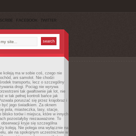
SCRIBE
FACEBOOK
TWITTER
e koleją ma w sobie coś, czego nie
ochód, ani samolot. Nie chodzi
środek transportu, lecz o szczególny
żywania drogi. Pociąg nie wyrywa
rzestrzeni tak gwałtownie jak lot, nie
ż w tak pełnej kontroli bańce jak
zwala poruszać się przez krajobraz i
e być jego świadkiem. Za oknem
ię pola, miasteczka, lasy, stacje,
 blisko torów i miejsca, które w innych
iach pozostałyby niezauważone. To
j obserwacji kryje się szczególna
ży koleją. Nie polega ona wyłącznie na
celu, ale na spokojnym uczestnictwie w