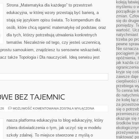
koleją łatwie
Strona „Matematyka dla każdego” to przestrzeń
myśleniu o 
porządkuje m
edukacyjna, w której wzory przestają być barierą, a
zmian. Człow
stają się językiem opisu świata. To kompendium dla
się do drugi
pomiędzy. Te
osób, które chcą ogarnić matematykę od podstaw, oraz
wartość. Uc
natychmiast
dla tych, którzy potrzebują utrwalenia konkretnych
trzeba po pr
tematów. Niezależnie od tego, czy jesteś uczennicą,
pewne spraw
Nie oznacza 
 prostu samoukiem, znajdziesz tu sensowne wskazówki,
pociągiem je
cz także Topologia i Dla nauczycieli. Ideą serwisu jest
opóźnienia, t
jak każda c
ograniczenia
kryje się co
zawsze daje 
cierpliwości 
przebiega w
To cenna lek
do natychmi
WE BEZ TAJEMNIC
że kolej łąc
za przestrze
PRAWO
026
MOŻLIWOŚĆ KOMENTOWANIA
ZOSTAŁA WYŁĄCZONA
się o potrze
OŚWIATOWE
przemieszcza
BEZ
okazuje się 
TAJEMNIC
nasza platforma edukacyjna to blog edukacyjny, który
środków tran
zbiera doświadczenia o tym, jak uczyć się w modelu
ekologiczny
przeżywania 
szkoły zdalnej. To miejsce stworzone z myślą o
traktować p