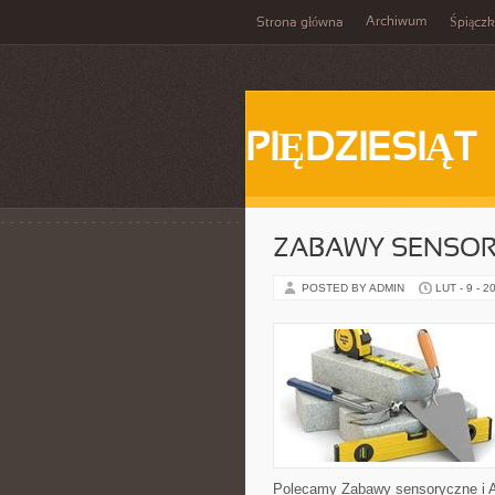
Archiwum
Strona główna
Śpiącz
PIĘDZIESIĄT
ZABAWY SENSO
POSTED BY ADMIN
LUT - 9 - 2
Polecamy Zabawy sensoryczne i Akt