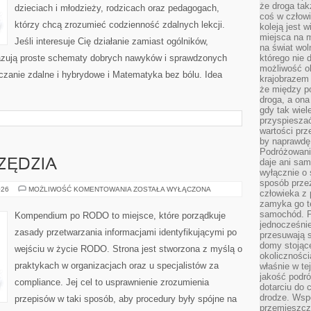
że droga ta
dzieciach i młodzieży, rodzicach oraz pedagogach,
coś w człowi
którzy chcą zrozumieć codzienność zdalnych lekcji.
koleją jest 
miejsca na m
Jeśli interesuje Cię działanie zamiast ogólników,
na świat wol
okazują proste schematy dobrych nawyków i sprawdzonych
którego nie 
możliwość ob
czanie zdalne i hybrydowe i Matematyka bez bólu. Idea
krajobrazem 
że między po
droga, a on
gdy tak wie
przyspieszać
wartości prz
by naprawdę
Podróżowani
daje ani sam
ZĘDZIA
wyłącznie o 
sposób prze
SZABLONY
026
MOŻLIWOŚĆ KOMENTOWANIA
ZOSTAŁA WYŁĄCZONA
człowieka z p
I
zamyka go te
NARZĘDZIA
samochód. Po
Kompendium po RODO to miejsce, które porządkuje
jednocześni
zasady przetwarzania informacjami identyfikującymi po
przesuwają s
domy stojące
wejściu w życie RODO. Strona jest stworzona z myślą o
okolicznośc
praktykach w organizacjach oraz u specjalistów za
właśnie w te
jakość podró
compliance. Jej cel to usprawnienie zrozumienia
dotarciu do 
drodze. Wsp
przepisów w taki sposób, aby procedury były spójne na
przemieszcza