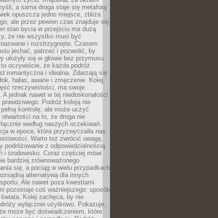
yśli, a sama droga staje się metaforą
iek opuszcza jedno miejsce, zbliża
ego, ale przez pewien czas znajduje się
n stan bycia w przejściu ma dużą
zy, że nie wszystko musi być
 nazwane i rozstrzygnięte. Czasem
ostu jechać, patrzeć i pozwolić, by
y ułożyły się w głowie bez przymusu.
to oczywiście, że każda podróż
st romantyczna i idealna. Zdarzają się
łok, hałas, awarie i zmęczenie. Kolej,
zęść rzeczywistości, ma swoje
. A jednak nawet w tej niedoskonałości
ś prawdziwego. Podróż koleją nie
pełną kontrolę, ale może uczyć
i otwartości na to, że droga nie
yłącznie według naszych oczekiwań.
cja w epoce, która przyzwyczaiła nas
astowości. Warto też zwrócić uwagę,
zy podróżowanie z odpowiedzialnością
ń i środowisko. Coraz częściej mówi
bie bardziej zrównoważonego
nia się, a pociąg w wielu przypadkach
rozsądną alternatywą dla innych
sportu. Ale nawet poza kwestiami
mi pozostaje coś ważniejszego: sposób
świata. Kolej zachęca, by nie
odróży wyłącznie użytkowo. Pokazuje,
kże może być doświadczeniem, które