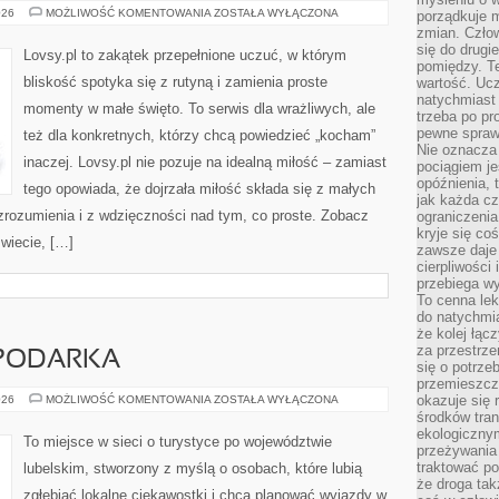
GNIEW
026
MOŻLIWOŚĆ KOMENTOWANIA
ZOSTAŁA WYŁĄCZONA
porządkuje m
I
zmian. Człow
FRUSTRACJA
się do drugi
Lovsy.pl to zakątek przepełnione uczuć, w którym
pomiędzy. Te
bliskość spotyka się z rutyną i zamienia proste
wartość. Uc
natychmiast
momenty w małe święto. To serwis dla wrażliwych, ale
trzeba po pr
pewne spraw
też dla konkretnych, którzy chcą powiedzieć „kocham”
Nie oznacza 
inaczej. Lovsy.pl nie pozuje na idealną miłość – zamiast
pociągiem je
opóźnienia, t
tego opowiada, że dojrzała miłość składa się z małych
jak każda c
 zrozumienia i z wdzięczności nad tym, co proste. Zobacz
ograniczenia
kryje się co
świecie, […]
zawsze daje 
cierpliwości 
przebiega w
To cenna lek
do natychmi
że kolej łąc
za przestrze
SPODARKA
się o potrze
przemieszcza
PRZEMYSŁ
okazuje się 
026
MOŻLIWOŚĆ KOMENTOWANIA
ZOSTAŁA WYŁĄCZONA
I
środków tran
GOSPODARKA
ekologiczny
To miejsce w sieci o turystyce po województwie
przeżywania 
traktować p
lubelskim, stworzony z myślą o osobach, które lubią
że droga ta
zgłębiać lokalne ciekawostki i chcą planować wyjazdy w