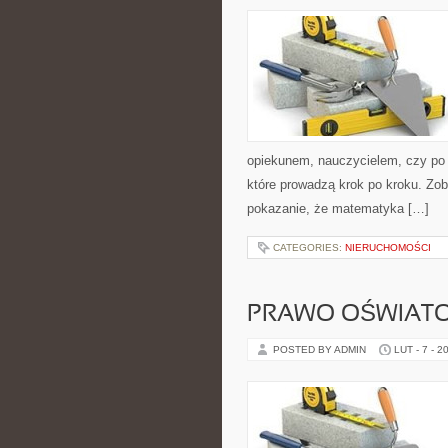
opiekunem, nauczycielem, czy po
które prowadzą krok po kroku. Zoba
pokazanie, że matematyka […]
CATEGORIES:
NIERUCHOMOŚCI
PRAWO OŚWIATO
POSTED BY ADMIN
LUT - 7 - 2