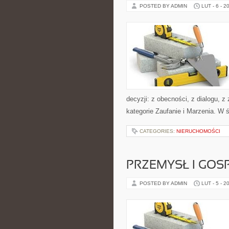
POSTED BY ADMIN
LUT - 6 - 2
decyzji: z obecności, z dialogu, z
kategorie Zaufanie i Marzenia. W 
CATEGORIES:
NIERUCHOMOŚCI
PRZEMYSŁ I GO
POSTED BY ADMIN
LUT - 5 - 2