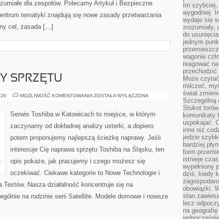
ozumiałe dla zespołów. Polecamy Artykuł i Bezpieczne
Im szybciej,
wygodniej. I
ntrum tematyki znajdują się nowe zasady przetwarzania
wydaje się s
ny cel, zasada […]
zrozumiały, 
do usunięci
jednym punk
przemieszcz
wagonie czło
reagować na
przechodzić 
PY SPRZĘTU
Może czytać
milczeć, myś
świat zmieni
FINANSE
026
MOŻLIWOŚĆ KOMENTOWANIA
ZOSTAŁA WYŁĄCZONA
Szczególną c
I
ZAKUPY
Stukot torów
SPRZĘTU
Serwis Toshiba w Katowicach to miejsce, w którym
komunikaty t
uspokajać. 
zaczynamy od dokładnej analizy usterki, a dopiero
inne niż cod
jedzie szyb
potem proponujemy najlepszą ścieżkę naprawy. Jeśli
bardziej pły
interesuje Cię naprawa sprzętu Toshiba na Śląsku, ten
form przemi
istnieje cza
opis pokaże, jak pracujemy i czego możesz się
wypełniony 
oczekiwać. Ciekawe kategorie to Nowe Technologie i
dziś, kiedy 
zagospodaro
a Testów. Nasza działalność koncentruje się na
obowiązki. W
stan zawiesz
gólnie na rodzinie serii Satellite. Modele domowe i nowsze
lecz odpoczy
na geografię
jednocześnie