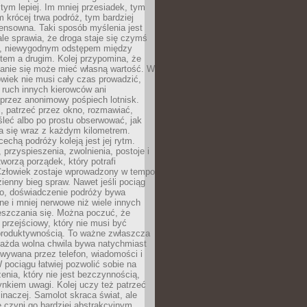
 tym lepiej. Im mniej przesiadek, tym
m krócej trwa podróż, tym bardziej
ensowna. Taki sposób myślenia jest
ale sprawia, że droga staje się czymś
a, niewygodnym odstępem między
tem a drugim. Kolej przypomina, że
anie się może mieć własną wartość. W
wiek nie musi cały czas prowadzić,
 ruch innych kierowców ani
przez anonimowy pośpiech lotnisk.
, patrzeć przez okno, rozmawiać,
leć albo po prostu obserwować, jak
a się wraz z każdym kilometrem.
echą podróży koleją jest jej rytm.
, przyspieszenia, zwolnienia, postoje i
worzą porządek, który potrafi
Człowiek zostaje wprowadzony w tempo
zienny bieg spraw. Nawet jeśli pociąg
ko, doświadczenie podróży bywa
nne i mniej nerwowe niż wiele innych
eszczania się. Można poczuć, że
s przejściowy, który nie musi być
produktywnością. To ważne zwłaszcza
każda wolna chwila bywa natychmiast
wywana przez telefon, wiadomości i
 pociągu łatwiej pozwolić sobie na
enia, który nie jest bezczynnością,
nkiem uwagi. Kolej uczy też patrzeć
 inaczej. Samolot skraca świat, ale
 czyni go bardziej abstrakcyjnym.