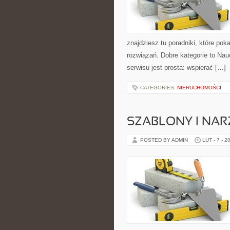
znajdziesz tu poradniki, które p
rozwiązań. Dobre kategorie to Nau
serwisu jest prosta: wspierać […]
CATEGORIES:
NIERUCHOMOŚCI
SZABLONY I NAR
POSTED BY ADMIN
LUT - 7 - 2