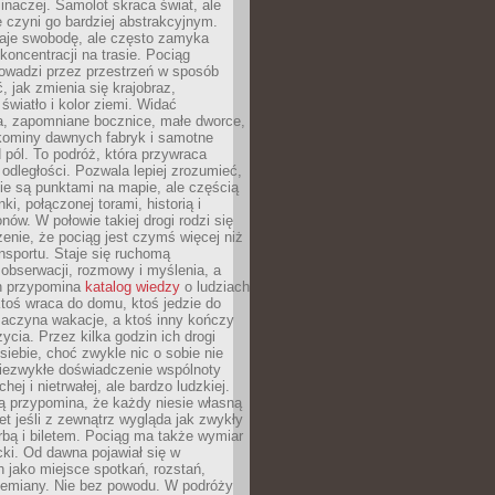
 inaczej. Samolot skraca świat, ale
 czyni go bardziej abstrakcyjnym.
je swobodę, ale często zamyka
koncentracji na trasie. Pociąg
rowadzi przez przestrzeń w sposób
, jak zmienia się krajobraz,
 światło i kolor ziemi. Widać
a, zapomniane bocznice, małe dworce,
 kominy dawnych fabryk i samotne
pól. To podróż, która przywraca
dległości. Pozwala lepiej zrozumieć,
ie są punktami na mapie, ale częścią
ki, połączonej torami, historią i
nów. W połowie takiej drogi rodzi się
nie, że pociąg jest czymś więcej niż
nsportu. Staje się ruchomą
 obserwacji, rozmowy i myślenia, a
n przypomina
katalog wiedzy
o ludziach
toś wraca do domu, ktoś jedzie do
zaczyna wakacje, a ktoś inny kończy
ycia. Przez kilka godzin ich drogi
siebie, choć zwykle nic o sobie nie
niezwykłe doświadczenie wspólnoty
chej i nietrwałej, ale bardzo ludzkiej.
ą przypomina, że każdy niesie własną
wet jeśli z zewnątrz wygląda jak zwykły
rbą i biletem. Pociąg ma także wymiar
acki. Od dawna pojawiał się w
 jako miejsce spotkań, rozstań,
przemiany. Nie bez powodu. W podróży