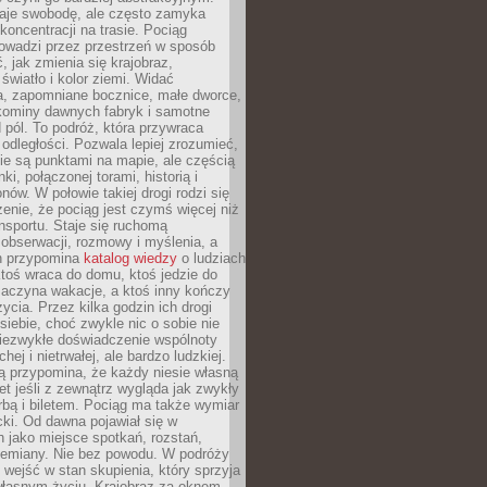
je swobodę, ale często zamyka
koncentracji na trasie. Pociąg
rowadzi przez przestrzeń w sposób
, jak zmienia się krajobraz,
 światło i kolor ziemi. Widać
a, zapomniane bocznice, małe dworce,
 kominy dawnych fabryk i samotne
pól. To podróż, która przywraca
dległości. Pozwala lepiej zrozumieć,
ie są punktami na mapie, ale częścią
ki, połączonej torami, historią i
nów. W połowie takiej drogi rodzi się
nie, że pociąg jest czymś więcej niż
nsportu. Staje się ruchomą
 obserwacji, rozmowy i myślenia, a
n przypomina
katalog wiedzy
o ludziach
toś wraca do domu, ktoś jedzie do
zaczyna wakacje, a ktoś inny kończy
ycia. Przez kilka godzin ich drogi
siebie, choć zwykle nic o sobie nie
niezwykłe doświadczenie wspólnoty
chej i nietrwałej, ale bardzo ludzkiej.
ą przypomina, że każdy niesie własną
wet jeśli z zewnątrz wygląda jak zwykły
rbą i biletem. Pociąg ma także wymiar
acki. Od dawna pojawiał się w
 jako miejsce spotkań, rozstań,
przemiany. Nie bez powodu. W podróży
j wejść w stan skupienia, który sprzyja
własnym życiu. Krajobraz za oknem