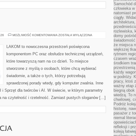
Samochód da
człowieka w 
natomiast p
ciągły. Widać
architektura,
przedmieści
rozlewiska,
ZASILACZE
026
MOŻLIWOŚĆ KOMENTOWANIA
ZOSTAŁA WYŁĄCZONA
domy pośród 
(PSU)
świadomość o
że miejsca n
LAKOM to nowoczesna przestrzeń poświęcona
większej tkan
komponentom PC oraz obsłudze technicznej urządzeń,
rytmem regio
czasem wraże
które towarzyszą nam na co dzień. To miejsce
środkiem tra
przestrzenią
stworzone z myślą o osobach, które chcą wybierać
każdy wago
świadomie, a także o tych, którzy potrzebują
w podróży. K
pracy, ktoś 
sprawdzonej porady wtedy, gdy komputer zwalnia. Inne
ważny etap ż
AI i Sprzęt dla twórców i AI. W świecie, w którym parametry
biegną obok 
wiedzą. To 
 na czytelność i rzetelność. Zamiast pustych sloganów […]
chwilowej, ci
Podróż kolej
historię, na
pasażer z to
niemal liter
opowieściach
refleksji i 
CJA
koleją łatwie
myśleniu o 