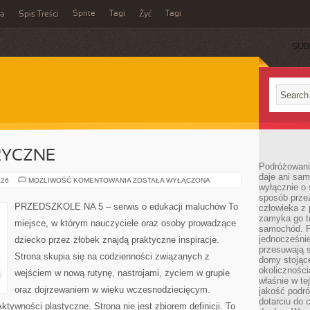
Sprite
Tagi
Tagi
ka
Spis Treści
Żyć
SUB
RYCZNE
Podróżowani
daje ani sam
ZABAWY
026
MOŻLIWOŚĆ KOMENTOWANIA
ZOSTAŁA WYŁĄCZONA
wyłącznie o 
SENSORYCZNE
sposób prze
PRZEDSZKOLE NA 5 – serwis o edukacji maluchów To
człowieka z p
zamyka go te
miejsce, w którym nauczyciele oraz osoby prowadzące
samochód. Po
jednocześni
dziecko przez żłobek znajdą praktyczne inspiracje.
przesuwają s
Strona skupia się na codzienności związanych z
domy stojące
okolicznośc
wejściem w nową rutynę, nastrojami, życiem w grupie
właśnie w te
oraz dojrzewaniem w wieku wczesnodziecięcym.
jakość podró
dotarciu do 
ywności plastyczne. Strona nie jest zbiorem definicji. To