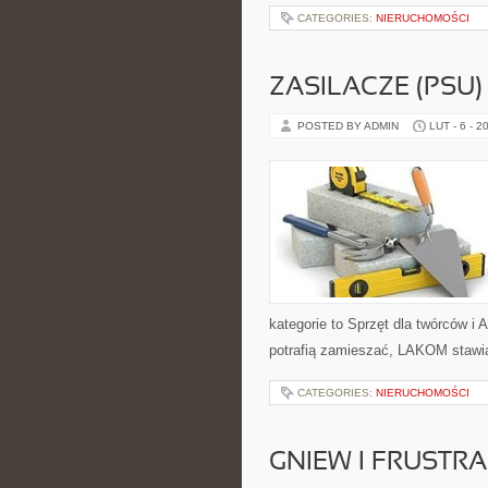
CATEGORIES:
NIERUCHOMOŚCI
ZASILACZE (PSU)
POSTED BY ADMIN
LUT - 6 - 2
kategorie to Sprzęt dla twórców i 
potrafią zamieszać, LAKOM stawia
CATEGORIES:
NIERUCHOMOŚCI
GNIEW I FRUSTRA