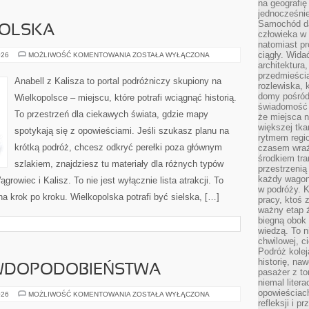
na geografię
jednocześnie
Samochód da
POLSKA
człowieka w 
natomiast p
ciągły. Widać
ŚRODA
026
MOŻLIWOŚĆ KOMENTOWANIA
ZOSTAŁA WYŁĄCZONA
WIELKOPOLSKA
architektura,
przedmieści
Anabell z Kalisza to portal podróżniczy skupiony na
rozlewiska,
domy pośród 
Wielkopolsce – miejscu, które potrafi wciągnąć historią.
świadomość o
To przestrzeń dla ciekawych świata, gdzie mapy
że miejsca n
większej tkan
spotykają się z opowieściami. Jeśli szukasz planu na
rytmem regio
krótką podróż, chcesz odkryć perełki poza głównym
czasem wraże
środkiem tra
szlakiem, znajdziesz tu materiały dla różnych typów
przestrzenią
każdy wago
rowiec i Kalisz. To nie jest wyłącznie lista atrakcji. To
w podróży. K
a krok po kroku. Wielkopolska potrafi być sielska, […]
pracy, ktoś 
ważny etap ż
biegną obok 
wiedzą. To 
chwilowej, ci
Podróż kolej
historię, na
WDOPODOBIEŃSTWA
pasażer z to
niemal liter
opowieściach
RACHUNEK
026
MOŻLIWOŚĆ KOMENTOWANIA
ZOSTAŁA WYŁĄCZONA
PRAWDOPODOBIEŃSTWA
refleksji i 