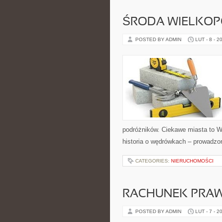
ŚRODA WIELKO
POSTED BY ADMIN
LUT - 8 - 2
podróżników. Ciekawe miasta to Wąg
historia o wędrówkach – prowadzon
CATEGORIES:
NIERUCHOMOŚCI
RACHUNEK PRA
POSTED BY ADMIN
LUT - 7 - 2