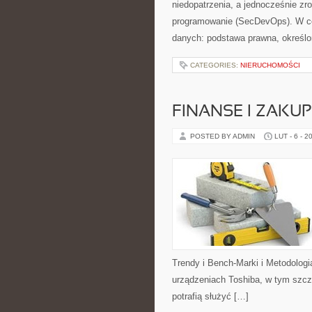
niedopatrzenia, a jednocześnie zr
programowanie (SecDevOps). W ce
danych: podstawa prawna, określo
CATEGORIES:
NIERUCHOMOŚCI
FINANSE I ZAKU
POSTED BY ADMIN
LUT - 6 - 2
Trendy i Bench-Marki i Metodologi
urządzeniach Toshiba, w tym szcze
potrafią służyć […]