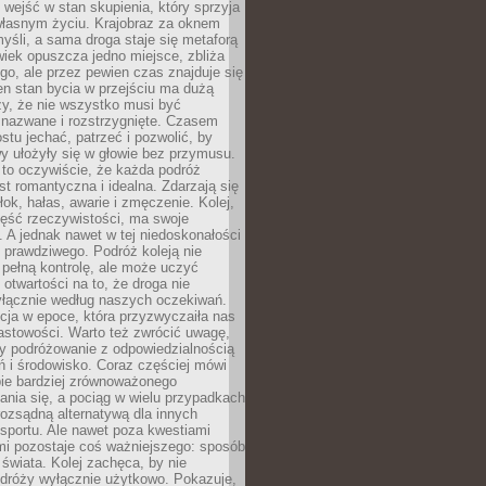
j wejść w stan skupienia, który sprzyja
własnym życiu. Krajobraz za oknem
yśli, a sama droga staje się metaforą
iek opuszcza jedno miejsce, zbliża
ego, ale przez pewien czas znajduje się
n stan bycia w przejściu ma dużą
zy, że nie wszystko musi być
 nazwane i rozstrzygnięte. Czasem
ostu jechać, patrzeć i pozwolić, by
y ułożyły się w głowie bez przymusu.
to oczywiście, że każda podróż
st romantyczna i idealna. Zdarzają się
łok, hałas, awarie i zmęczenie. Kolej,
zęść rzeczywistości, ma swoje
. A jednak nawet w tej niedoskonałości
ś prawdziwego. Podróż koleją nie
pełną kontrolę, ale może uczyć
i otwartości na to, że droga nie
yłącznie według naszych oczekiwań.
cja w epoce, która przyzwyczaiła nas
astowości. Warto też zwrócić uwagę,
zy podróżowanie z odpowiedzialnością
ń i środowisko. Coraz częściej mówi
bie bardziej zrównoważonego
nia się, a pociąg w wielu przypadkach
rozsądną alternatywą dla innych
sportu. Ale nawet poza kwestiami
mi pozostaje coś ważniejszego: sposób
świata. Kolej zachęca, by nie
odróży wyłącznie użytkowo. Pokazuje,