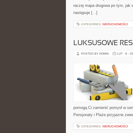
raczej mapa drogowa po tym, jak w
następuje […]
CATEGORIES:
NIERUCHOMOŚCI
LUKSUSOWE RES
POSTED BY ADMIN
LUT - 8 - 2
pomogą Ci zamienić pomysł w sen
Pensjonaty i Plaże przyjazne zwie
CATEGORIES:
NIERUCHOMOŚCI