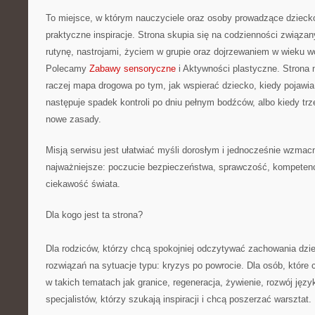
To miejsce, w którym nauczyciele oraz osoby prowadzące dzieck
praktyczne inspiracje. Strona skupia się na codzienności związ
rutynę, nastrojami, życiem w grupie oraz dojrzewaniem w wieku 
Polecamy
Zabawy sensoryczne
i Aktywności plastyczne. Strona ni
raczej mapa drogowa po tym, jak wspierać dziecko, kiedy pojawia
następuje spadek kontroli po dniu pełnym bodźców, albo kiedy tr
nowe zasady.
Misją serwisu jest ułatwiać myśli dorosłym i jednocześnie wzmacn
najważniejsze: poczucie bezpieczeństwa, sprawczość, kompetenc
ciekawość świata.
Dla kogo jest ta strona?
Dla rodziców, którzy chcą spokojniej odczytywać zachowania dzie
rozwiązań na sytuacje typu: kryzys po powrocie. Dla osób, któr
w takich tematach jak granice, regeneracja, żywienie, rozwój jęz
specjalistów, którzy szukają inspiracji i chcą poszerzać warsztat.