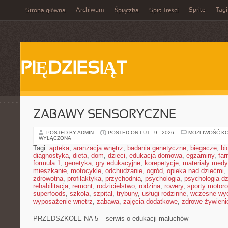
Archiwum
Sprite
Tagi
Strona główna
Śpiączka
Spis Treści
PIĘDZIESIĄT
ZABAWY SENSORYCZNE
POSTED BY ADMIN
POSTED ON LUT - 9 - 2026
MOŻLIWOŚĆ K
WYŁĄCZONA
Tagi:
apteka
,
aranżacja wnętrz
,
badania genetyczne
,
biegacze
,
bi
diagnostyka
,
dieta
,
dom
,
dzieci
,
edukacja domowa
,
egzaminy
,
far
formuła 1
,
genetyka
,
gry edukacyjne
,
korepetycje
,
materiały med
mieszkanie
,
motocykle
,
odchudzanie
,
ogród
,
opieka nad dziećmi
,
zdrowotna
,
profilaktyka
,
przychodnia
,
psychologia
,
psychologia dz
rehabilitacja
,
remont
,
rodzicielstwo
,
rodzina
,
rowery
,
sporty motor
superfoods
,
szkoła
,
szpital
,
trybuny
,
usługi rodzinne
,
wczesne wy
wyposażenie wnętrz
,
zabawa
,
zajęcia dodatkowe
,
zdrowe żywieni
PRZEDSZKOLE NA 5 – serwis o edukacji maluchów