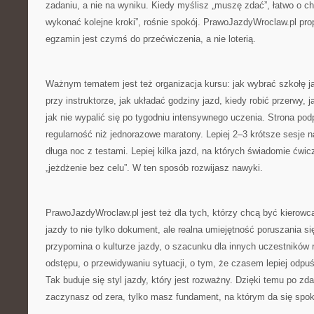
zadaniu, a nie na wyniku. Kiedy myślisz „muszę zdać”, łatwo o 
wykonać kolejne kroki”, rośnie spokój. PrawoJazdyWroclaw.pl pro
egzamin jest czymś do przećwiczenia, a nie loterią.
Ważnym tematem jest też organizacja kursu: jak wybrać szkołę j
przy instruktorze, jak układać godziny jazd, kiedy robić przerwy, j
jak nie wypalić się po tygodniu intensywnego uczenia. Strona podp
regularność niż jednorazowe maratony. Lepiej 2–3 krótsze sesje n
długa noc z testami. Lepiej kilka jazd, na których świadomie ćwi
„jeżdżenie bez celu”. W ten sposób rozwijasz nawyki.
PrawoJazdyWroclaw.pl jest też dla tych, którzy chcą być kierow
jazdy to nie tylko dokument, ale realna umiejętność poruszania si
przypomina o kulturze jazdy, o szacunku dla innych uczestników
odstępu, o przewidywaniu sytuacji, o tym, że czasem lepiej odpuś
Tak buduje się styl jazdy, który jest rozważny. Dzięki temu po z
zaczynasz od zera, tylko masz fundament, na którym da się spoko