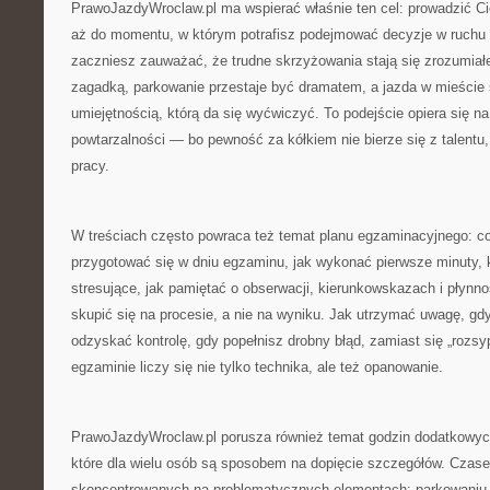
PrawoJazdyWroclaw.pl ma wspierać właśnie ten cel: prowadzić Ci
aż do momentu, w którym potrafisz podejmować decyzje w ruchu 
zaczniesz zauważać, że trudne skrzyżowania stają się zrozumiałe
zagadką, parkowanie przestaje być dramatem, a jazda w mieście s
umiejętnością, którą da się wyćwiczyć. To podejście opiera się na 
powtarzalności — bo pewność za kółkiem nie bierze się z talentu
pracy.
W treściach często powraca też temat planu egzaminacyjnego: co 
przygotować się w dniu egzaminu, jak wykonać pierwsze minuty, k
stresujące, jak pamiętać o obserwacji, kierunkowskazach i płynno
skupić się na procesie, a nie na wyniku. Jak utrzymać uwagę, gdy
odzyskać kontrolę, gdy popełnisz drobny błąd, zamiast się „rozsy
egzaminie liczy się nie tylko technika, ale też opanowanie.
PrawoJazdyWroclaw.pl porusza również temat godzin dodatkowych
które dla wielu osób są sposobem na dopięcie szczegółów. Czas
skoncentrowanych na problematycznych elementach: parkowaniu, 