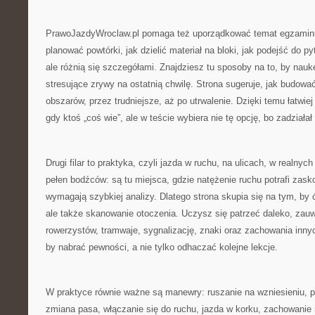
PrawoJazdyWroclaw.pl pomaga też uporządkować temat egzaminu
planować powtórki, jak dzielić materiał na bloki, jak podejść do p
ale różnią się szczegółami. Znajdziesz tu sposoby na to, by nauk
stresujące zrywy na ostatnią chwilę. Strona sugeruje, jak budow
obszarów, przez trudniejsze, aż po utrwalenie. Dzięki temu łatwi
gdy ktoś „coś wie”, ale w teście wybiera nie tę opcję, bo zadziałał
Drugi filar to praktyka, czyli jazda w ruchu, na ulicach, w realn
pełen bodźców: są tu miejsca, gdzie natężenie ruchu potrafi zas
wymagają szybkiej analizy. Dlatego strona skupia się na tym, by ć
ale także skanowanie otoczenia. Uczysz się patrzeć daleko, zau
rowerzystów, tramwaje, sygnalizację, znaki oraz zachowania inny
by nabrać pewności, a nie tylko odhaczać kolejne lekcje.
W praktyce równie ważne są manewry: ruszanie na wzniesieniu, p
zmiana pasa, włączanie się do ruchu, jazda w korku, zachowanie 