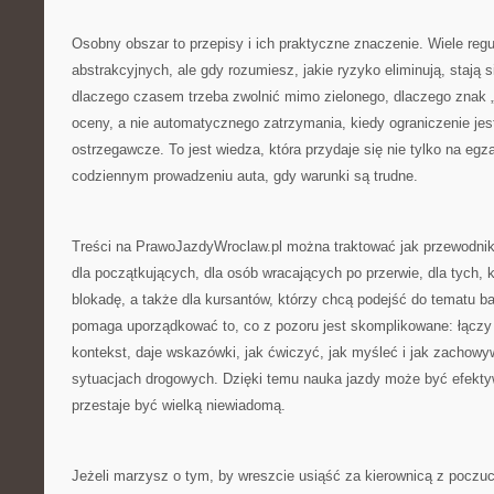
Osobny obszar to przepisy i ich praktyczne znaczenie. Wiele reg
abstrakcyjnych, ale gdy rozumiesz, jakie ryzyko eliminują, stają s
dlaczego czasem trzeba zwolnić mimo zielonego, dlaczego znak 
oceny, a nie automatycznego zatrzymania, kiedy ograniczenie jest
ostrzegawcze. To jest wiedza, która przydaje się nie tylko na egz
codziennym prowadzeniu auta, gdy warunki są trudne.
Treści na PrawoJazdyWroclaw.pl można traktować jak przewodnik
dla początkujących, dla osób wracających po przerwie, dla tych,
blokadę, a także dla kursantów, którzy chcą podejść do tematu bar
pomaga uporządkować to, co z pozoru jest skomplikowane: łączy 
kontekst, daje wskazówki, jak ćwiczyć, jak myśleć i jak zachow
sytuacjach drogowych. Dzięki temu nauka jazdy może być efekty
przestaje być wielką niewiadomą.
Jeżeli marzysz o tym, by wreszcie usiąść za kierownicą z poczuc