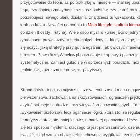
przygotowanie do teorii, aż po praktykę w mieście — stał się upo
tego, czy dopiero zaczynasz i szukasz podstaw, czy jesteś po ki
potrzebujesz nowego planu działania, znajdziesz tu wskazówki, k
krok po kroku. Nowości na portalu to
Moto lifestyle i kultura kier
co dzień (koszty i rutyna). Wiele osób myśli o kursie jako o jedn
tymczasem prawo jazdy to seria małych decyzji: kiedy zacząć, j
się uczyć, jaką strategię przyjąć na egzamin, jak ćwiczyć manewr
stresem. PrawoJazdyWroclaw.pl porządkuje te sprawy i pokazuje
systematyczne. Zamiast gubić się w sprzecznych poradach, możn
realnie zwiększa szanse na wynik pozytywny.
Strona dotyka tego, co najważniejsze w teorii: zasad ruchu drog
pierwszeństwa, zachowania na skrzyżowaniach, ograniczeń prędko
czytać sytuację na drodze i przewidywać zachowania innych. To n
„wykuwanie” przepisów, lecz ogarnięcie logiki, która stoi za reguł
teoretyczne stają się mniej losowe, a bardziej opanowane. Uczysz
ale też sposobu myślenia: dlaczego tu jest pierwszeństwo, czem
zwolnić, skąd wynika obowiązek zachowania wyjątkowej czujnośc