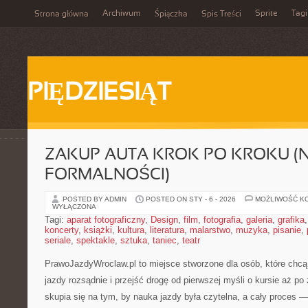
Archiwum
Sprite
Tagi
Strona główna
Śpiączka
Spis Treści
PIĘDZIESIĄT
ZAKUP AUTA KROK PO KROKU (N
FORMALNOŚCI)
POSTED BY ADMIN
POSTED ON STY - 6 - 2026
MOŻLIWOŚĆ K
WYŁĄCZONA
Tagi:
aparat fotograficzny
,
Design
,
film
,
fotografia
,
galeria
,
grafika
koncerty
,
książki
,
kultura
,
literatura
,
malarstwo
,
muzyka
,
pisanie
,
seriale
,
spektakle
,
sztuka
,
taniec
,
teatr
PrawoJazdyWroclaw.pl to miejsce stworzone dla osób, które chcą
jazdy rozsądnie i przejść drogę od pierwszej myśli o kursie aż p
skupia się na tym, by nauka jazdy była czytelna, a cały proces 