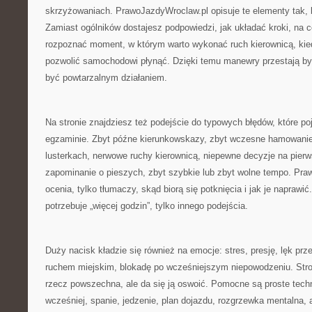
skrzyżowaniach. PrawoJazdyWroclaw.pl opisuje te elementy tak, 
Zamiast ogólników dostajesz podpowiedzi, jak układać kroki, na 
rozpoznać moment, w którym warto wykonać ruch kierownicą, ki
pozwolić samochodowi płynąć. Dzięki temu manewry przestają by
być powtarzalnym działaniem.
Na stronie znajdziesz też podejście do typowych błędów, które poj
egzaminie. Zbyt późne kierunkowskazy, zbyt wczesne hamowanie,
lusterkach, nerwowe ruchy kierownicą, niepewne decyzje na pier
zapominanie o pieszych, zbyt szybkie lub zbyt wolne tempo. Pra
ocenia, tylko tłumaczy, skąd biorą się potknięcia i jak je naprawić
potrzebuje „więcej godzin”, tylko innego podejścia.
Duży nacisk kładzie się również na emocje: stres, presję, lęk pr
ruchem miejskim, blokadę po wcześniejszym niepowodzeniu. Stro
rzecz powszechna, ale da się ją oswoić. Pomocne są proste techn
wcześniej, spanie, jedzenie, plan dojazdu, rozgrzewka mentalna, 