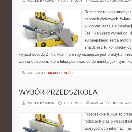
POSTED BY ADMIN
LUT - 1 - 2026
MOŻLIWOŚĆ KOMENTOWAN
Rushmore to blog turystycz
osobach ciekawych świata. 
w którym łączą się inspira
Jeśli planujesz wypad do His
europejskiego serca motoryz
znajdziesz tu kompletny ob
wyjazd od A do Z. Na Rushmore najważniejsze jest praktyka. Tre
zarówno osobom, które lubią planować co do minuty, jak i tym, kt
CATEGORIES:
NIERUCHOMOŚCI
WYBÓR PRZEDSZKOLA
POSTED BY ADMIN
LUT - 1 - 2026
MOŻLIWOŚĆ KOMENTOWAN
Przedszkole Kubuś to prze
rodzicach oraz o wszystkich
wiarygodnych informacji na