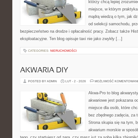
którzy chcą lepiej zrozumie
miejsce, w którym praktyka 
mądrą wiedzą o tym, jak d
od selekcji samochodu, prze
bezpieczeństwo na drodze i opłacalność pracy. Zobacz także Histo
eksploatacyjne. Ten blog opisuje taxi nie jako zwykły […]
CATEGORIES:
NIERUCHOMOŚCI
AKWARIA DIY
POSTED BY ADMIN
LUT - 2 - 2026
MOŻLIWOŚĆ KOMENTOWAN
Akwa-Pro to blog akwaryst
akwariowe jest pokazana od
miejsce dla osób, które ch
bez zbędnego zadęcia, za t
Strona skupia się na tym, 
akwarium morskie w sposób
tego, czy startujesz od zera, czy masz już za sobą kilka zbiornik