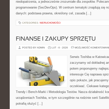
niedopatrzenia, a jednocześnie zrozumiałe dla zespołów. Polecam
programowanie (SecDevOps). W centrum tematyki znajdują się n
danych: podstawa prawna, określony cel, zasada […]
CATEGORIES:
NIERUCHOMOŚCI
FINANSE I ZAKUPY SPRZĘTU
POSTED BY ADMIN
LUT - 6 - 2026
MOŻLIWOŚĆ KOMENTOWAN
Serwis Toshiba w Katowicac
zaczynamy od dokładnej ana
potem proponujemy najlepsz
interesuje Cię naprawa sprz
opis pokaże, jak pracujemy
oczekiwać. Ciekawe kategor
Trendy i Bench-Marki i Metodologia Testów. Nasza działalność ko
urządzeniach Toshiba, w tym szczególnie na rodzinie serii Satel
potrafią służyć […]