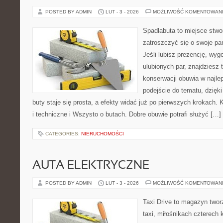
POSTED BY ADMIN
LUT - 3 - 2026
MOŻLIWOŚĆ KOMENTOWAN
Spadlabuta to miejsce stwo
zatroszczyć się o swoje pa
Jeśli lubisz prezencję, wyg
ulubionych par, znajdziesz
konserwacji obuwia w najlep
podejście do tematu, dzięk
buty staje się prosta, a efekty widać już po pierwszych krokach. 
i techniczne i Wszysto o butach. Dobre obuwie potrafi służyć […]
CATEGORIES:
NIERUCHOMOŚCI
AUTA ELEKTRYCZNE
POSTED BY ADMIN
LUT - 3 - 2026
MOŻLIWOŚĆ KOMENTOWAN
Taxi Drive to magazyn two
taxi, miłośnikach czterech 