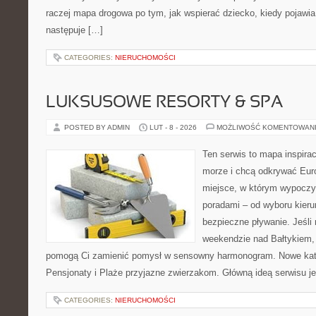
raczej mapa drogowa po tym, jak wspierać dziecko, kiedy pojawia
następuje […]
CATEGORIES:
NIERUCHOMOŚCI
LUKSUSOWE RESORTY & SPA
POSTED BY ADMIN
LUT - 8 - 2026
MOŻLIWOŚĆ KOMENTOWAN
Ten serwis to mapa inspirac
morze i chcą odkrywać Euro
miejsce, w którym wypoczy
poradami – od wyboru kieru
bezpieczne pływanie. Jeśl
weekendzie nad Bałtykiem, z
pomogą Ci zamienić pomysł w sensowny harmonogram. Nowe kateg
Pensjonaty i Plaże przyjazne zwierzakom. Główną ideą serwisu je
CATEGORIES:
NIERUCHOMOŚCI