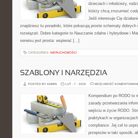
dzieciach i młodzieży, rod
którzy chcą zrozumieć codz
Jeśli interesuje Cię działan
znajdziesz tu poradniki, które pokazują proste schematy dobryc
rozwiązań. Dobre kategorie to Nauczanie zdalne i hybrydowe i Ma
serwisu jest prosta: wspierać […]
CATEGORIES:
NIERUCHOMOŚCI
SZABLONY I NARZĘDZIA
POSTED BY ADMIN
LUT - 7 - 2026
MOŻLIWOŚĆ KOMENTOWAN
Kompendium po RODO to mi
zasady przetwarzania infor
wejściu w życie RODO. Stro
praktykach w organizacjach
compliance. Jej cel to uspr
przepisów w taki sposób, a