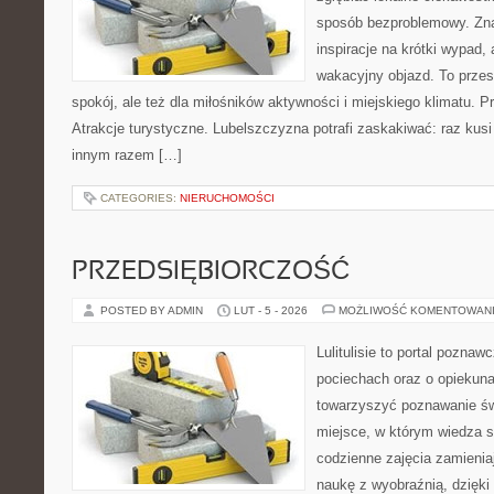
sposób bezproblemowy. Znaj
inspiracje na krótki wypad,
wakacyjny objazd. To przest
spokój, ale też dla miłośników aktywności i miejskiego klimatu. P
Atrakcje turystyczne. Lubelszczyzna potrafi zaskakiwać: raz kus
innym razem […]
CATEGORIES:
NIERUCHOMOŚCI
PRZEDSIĘBIORCZOŚĆ
POSTED BY ADMIN
LUT - 5 - 2026
MOŻLIWOŚĆ KOMENTOWAN
Lulitulisie to portal pozna
pociechach oraz o opiekuna
towarzyszyć poznawanie św
miejsce, w którym wiedza 
codzienne zajęcia zamieniaj
naukę z wyobraźnią, dzięk