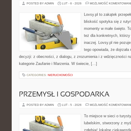
POSTED BY ADMIN
LUT - 6 - 2026
MOŻLIWOŚĆ KOMENTOWAN
Lovsy.pl to zakątek przepe
bliskość spotyka się z ruty
momenty w małe święto. To 
też dla konkretnych, którz
inaczej. Lovsy.pl nie pozuj
tego opowiada, że dojrzała 
decyzji: z obecności, z dialogu, z zrozumienia i z wdzięczności 
kategorie Zaufanie i Marzenia. W świecie, […]
CATEGORIES:
NIERUCHOMOŚCI
PRZEMYSŁ I GOSPODARKA
POSTED BY ADMIN
LUT - 5 - 2026
MOŻLIWOŚĆ KOMENTOWAN
To miejsce w sieci o turys
lubelskim, stworzony z myśl
zgłębiać lokalne ciekawost