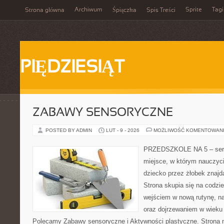
Archiwum
Sprite
Tagi
Strona główna
Śpiączka
Spis Treści
PIĘDZIESIĄT
ZABAWY SENSORYCZNE
POSTED BY ADMIN
LUT - 9 - 2026
MOŻLIWOŚĆ KOMENTOWAN
PRZEDSZKOLE NA 5 – serw
miejsce, w którym nauczyc
dziecko przez żłobek znajdą
Strona skupia się na codzi
wejściem w nową rutynę, na
oraz dojrzewaniem w wieku
Polecamy Zabawy sensoryczne i Aktywności plastyczne. Strona nie