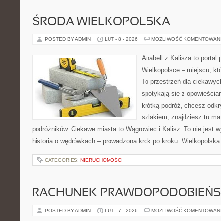
ŚRODA WIELKOPOLSKA
POSTED BY ADMIN
LUT - 8 - 2026
MOŻLIWOŚĆ KOMENTOWAN
Anabell z Kalisza to portal
Wielkopolsce – miejscu, któr
To przestrzeń dla ciekawyc
spotykają się z opowieścia
krótką podróż, chcesz odkr
szlakiem, znajdziesz tu mat
podróżników. Ciekawe miasta to Wągrowiec i Kalisz. To nie jest wył
historia o wędrówkach – prowadzona krok po kroku. Wielkopolska p
CATEGORIES:
NIERUCHOMOŚCI
RACHUNEK PRAWDOPODOBIEŃ
POSTED BY ADMIN
LUT - 7 - 2026
MOŻLIWOŚĆ KOMENTOWAN