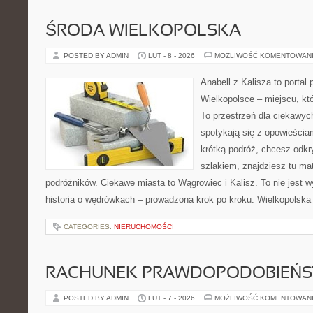
ŚRODA WIELKOPOLSKA
POSTED BY ADMIN
LUT - 8 - 2026
MOŻLIWOŚĆ KOMENTOWAN
Anabell z Kalisza to portal
Wielkopolsce – miejscu, któr
To przestrzeń dla ciekawyc
spotykają się z opowieścia
krótką podróż, chcesz odkr
szlakiem, znajdziesz tu mat
podróżników. Ciekawe miasta to Wągrowiec i Kalisz. To nie jest wył
historia o wędrówkach – prowadzona krok po kroku. Wielkopolska p
CATEGORIES:
NIERUCHOMOŚCI
RACHUNEK PRAWDOPODOBIEŃ
POSTED BY ADMIN
LUT - 7 - 2026
MOŻLIWOŚĆ KOMENTOWAN