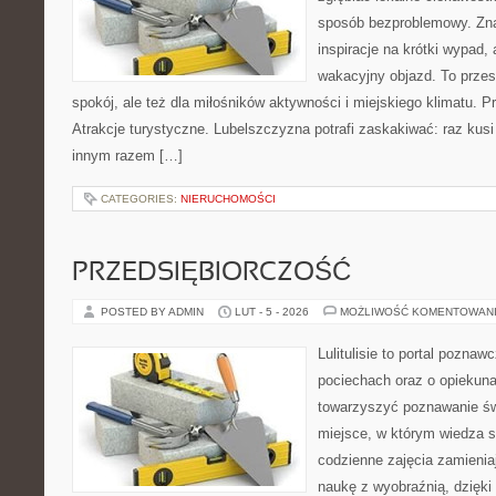
sposób bezproblemowy. Znaj
inspiracje na krótki wypad,
wakacyjny objazd. To przest
spokój, ale też dla miłośników aktywności i miejskiego klimatu. P
Atrakcje turystyczne. Lubelszczyzna potrafi zaskakiwać: raz kus
innym razem […]
CATEGORIES:
NIERUCHOMOŚCI
PRZEDSIĘBIORCZOŚĆ
POSTED BY ADMIN
LUT - 5 - 2026
MOŻLIWOŚĆ KOMENTOWAN
Lulitulisie to portal pozna
pociechach oraz o opiekuna
towarzyszyć poznawanie św
miejsce, w którym wiedza 
codzienne zajęcia zamieniaj
naukę z wyobraźnią, dzięk