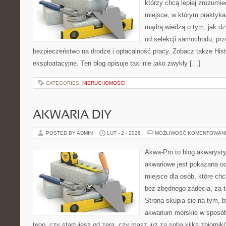
którzy chcą lepiej zrozumie
miejsce, w którym praktyka 
mądrą wiedzą o tym, jak d
od selekcji samochodu, prze
bezpieczeństwo na drodze i opłacalność pracy. Zobacz także Histo
eksploatacyjne. Ten blog opisuje taxi nie jako zwykły […]
CATEGORIES:
NIERUCHOMOŚCI
AKWARIA DIY
POSTED BY ADMIN
LUT - 2 - 2026
MOŻLIWOŚĆ KOMENTOWAN
Akwa-Pro to blog akwaryst
akwariowe jest pokazana od
miejsce dla osób, które ch
bez zbędnego zadęcia, za t
Strona skupia się na tym, 
akwarium morskie w sposób
tego, czy startujesz od zera, czy masz już za sobą kilka zbiornik