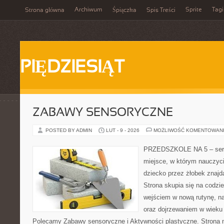
Archiwum
Sprite
Tagi
Strona główna
Śpiączka
Spis Treści
PIĘDZIESIĄT
ZABAWY SENSORYCZNE
POSTED BY ADMIN
LUT - 9 - 2026
MOŻLIWOŚĆ KOMENTOWAN
PRZEDSZKOLE NA 5 – serw
miejsce, w którym nauczyc
dziecko przez żłobek znajdą
Strona skupia się na codzi
wejściem w nową rutynę, na
oraz dojrzewaniem w wieku
Polecamy Zabawy sensoryczne i Aktywności plastyczne. Strona nie