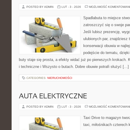
POSTED BY ADMIN
LUT - 3 - 2026
MOŻLIWOŚĆ KOMENTOWAN
Spadlabuta to miejsce stwo
zatroszczyć się o swoje pa
Jeśli lubisz prezencję, wyg
ulubionych par, znajdziesz
konserwacji obuwia w najlep
podejście do tematu, dzięk
buty staje się prosta, a efekty widać już po pierwszych krokach. 
i techniczne i Wszysto o butach. Dobre obuwie potrafi służyć […]
CATEGORIES:
NIERUCHOMOŚCI
AUTA ELEKTRYCZNE
POSTED BY ADMIN
LUT - 3 - 2026
MOŻLIWOŚĆ KOMENTOWAN
Taxi Drive to magazyn two
taxi, miłośnikach czterech 