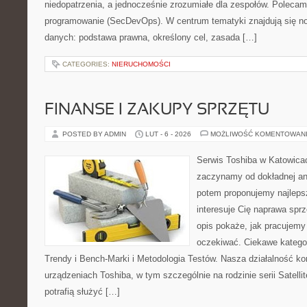
niedopatrzenia, a jednocześnie zrozumiałe dla zespołów. Polecam
programowanie (SecDevOps). W centrum tematyki znajdują się n
danych: podstawa prawna, określony cel, zasada […]
CATEGORIES:
NIERUCHOMOŚCI
FINANSE I ZAKUPY SPRZĘTU
POSTED BY ADMIN
LUT - 6 - 2026
MOŻLIWOŚĆ KOMENTOWAN
Serwis Toshiba w Katowicac
zaczynamy od dokładnej ana
potem proponujemy najlepsz
interesuje Cię naprawa sprz
opis pokaże, jak pracujemy
oczekiwać. Ciekawe kategor
Trendy i Bench-Marki i Metodologia Testów. Nasza działalność ko
urządzeniach Toshiba, w tym szczególnie na rodzinie serii Satel
potrafią służyć […]