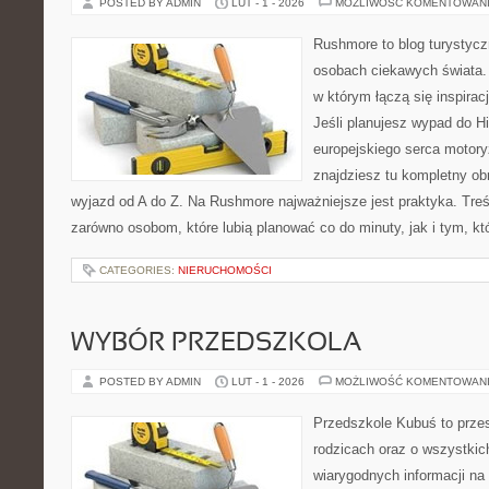
POSTED BY ADMIN
LUT - 1 - 2026
MOŻLIWOŚĆ KOMENTOWAN
Rushmore to blog turystycz
osobach ciekawych świata. 
w którym łączą się inspira
Jeśli planujesz wypad do His
europejskiego serca motoryz
znajdziesz tu kompletny ob
wyjazd od A do Z. Na Rushmore najważniejsze jest praktyka. Tre
zarówno osobom, które lubią planować co do minuty, jak i tym, kt
CATEGORIES:
NIERUCHOMOŚCI
WYBÓR PRZEDSZKOLA
POSTED BY ADMIN
LUT - 1 - 2026
MOŻLIWOŚĆ KOMENTOWAN
Przedszkole Kubuś to prze
rodzicach oraz o wszystkich
wiarygodnych informacji na