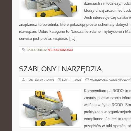
dzieciach i młodzieży, rod
którzy chcą zrozumieć codz
Jeśli interesuje Cię działan
znajdziesz tu poradniki, które pokazują proste schematy dobryc
rozwiązań. Dobre kategorie to Nauczanie zdalne i hybrydowe i Ma
serwisu jest prosta: wspierać […]
CATEGORIES:
NIERUCHOMOŚCI
SZABLONY I NARZĘDZIA
POSTED BY ADMIN
LUT - 7 - 2026
MOŻLIWOŚĆ KOMENTOWAN
Kompendium po RODO to mi
zasady przetwarzania infor
wejściu w życie RODO. Stro
praktykach w organizacjach
compliance. Jej cel to uspr
przepisów w taki sposób, a