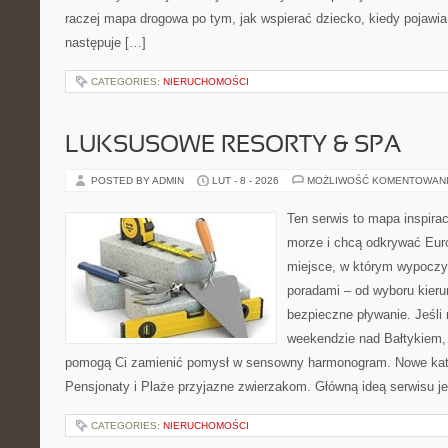
raczej mapa drogowa po tym, jak wspierać dziecko, kiedy pojawia
następuje […]
CATEGORIES:
NIERUCHOMOŚCI
LUKSUSOWE RESORTY & SPA
POSTED BY ADMIN
LUT - 8 - 2026
MOŻLIWOŚĆ KOMENTOWAN
Ten serwis to mapa inspirac
morze i chcą odkrywać Euro
miejsce, w którym wypoczy
poradami – od wyboru kieru
bezpieczne pływanie. Jeśl
weekendzie nad Bałtykiem, z
pomogą Ci zamienić pomysł w sensowny harmonogram. Nowe kateg
Pensjonaty i Plaże przyjazne zwierzakom. Główną ideą serwisu je
CATEGORIES:
NIERUCHOMOŚCI