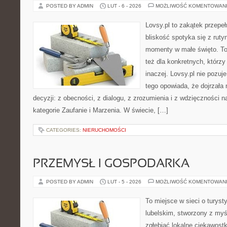
POSTED BY ADMIN
LUT - 6 - 2026
MOŻLIWOŚĆ KOMENTOWAN
Lovsy.pl to zakątek przepe
bliskość spotyka się z ruty
momenty w małe święto. To 
też dla konkretnych, którz
inaczej. Lovsy.pl nie pozuj
tego opowiada, że dojrzała 
decyzji: z obecności, z dialogu, z zrozumienia i z wdzięczności 
kategorie Zaufanie i Marzenia. W świecie, […]
CATEGORIES:
NIERUCHOMOŚCI
PRZEMYSŁ I GOSPODARKA
POSTED BY ADMIN
LUT - 5 - 2026
MOŻLIWOŚĆ KOMENTOWAN
To miejsce w sieci o turys
lubelskim, stworzony z myśl
zgłębiać lokalne ciekawost