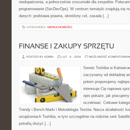
niedopatrzenia, a jednocześnie zrozumiałe dla zespołów. Polecam
programowanie (SecDevOps). W centrum tematyki znajdują się n
danych: podstawa prawna, określony cel, zasada […]
CATEGORIES:
NIERUCHOMOŚCI
FINANSE I ZAKUPY SPRZĘTU
POSTED BY ADMIN
LUT - 6 - 2026
MOŻLIWOŚĆ KOMENTOWAN
Serwis Toshiba w Katowicac
zaczynamy od dokładnej ana
potem proponujemy najlepsz
interesuje Cię naprawa sprz
opis pokaże, jak pracujemy
oczekiwać. Ciekawe kategor
Trendy i Bench-Marki i Metodologia Testów. Nasza działalność ko
urządzeniach Toshiba, w tym szczególnie na rodzinie serii Satel
potrafią służyć […]