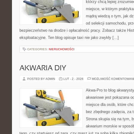
którzy chcą lepiej zrozumie
miejsce, w którym praktyka 
mądrą wiedzą o tym, jak d
od selekcji samochodu, prze
bezpieczeństwo na drodze i opłacalność pracy. Zobacz także Histo
eksploatacyjne. Ten blog opisuje taxi nie jako zwykły […]
CATEGORIES:
NIERUCHOMOŚCI
AKWARIA DIY
POSTED BY ADMIN
LUT - 2 - 2026
MOŻLIWOŚĆ KOMENTOWAN
Akwa-Pro to blog akwaryst
akwariowe jest pokazana od
miejsce dla osób, które ch
bez zbędnego zadęcia, za t
Strona skupia się na tym, 
akwarium morskie w sposób
tego, czy startujesz od zera, czy masz już za sobą kilka zbiornik