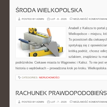
ŚRODA WIELKOPOLSKA
POSTED BY ADMIN
LUT - 8 - 2026
MOŻLIWOŚĆ KOMENTOWAN
Anabell z Kalisza to portal
Wielkopolsce – miejscu, któr
To przestrzeń dla ciekawyc
spotykają się z opowieścia
krótką podróż, chcesz odkr
szlakiem, znajdziesz tu mat
podróżników. Ciekawe miasta to Wągrowiec i Kalisz. To nie jest wył
historia o wędrówkach – prowadzona krok po kroku. Wielkopolska p
CATEGORIES:
NIERUCHOMOŚCI
RACHUNEK PRAWDOPODOBIEŃ
POSTED BY ADMIN
LUT - 7 - 2026
MOŻLIWOŚĆ KOMENTOWAN