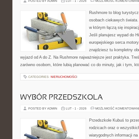
POSTED BY ADMIN
LUT - 1 - 2026
MOŻLIWOŚĆ KOMENTOWAN
Rushmore to blog turystycz
osobach ciekawych świata. 
w którym łączą się inspira
Jeśli planujesz wypad do His
europejskiego serca motoryz
znajdziesz tu kompletny ob
wyjazd od A do Z. Na Rushmore najważniejsze jest praktyka. Tre
zarówno osobom, które lubią planować co do minuty, jak i tym, kt
CATEGORIES:
NIERUCHOMOŚCI
WYBÓR PRZEDSZKOLA
POSTED BY ADMIN
LUT - 1 - 2026
MOŻLIWOŚĆ KOMENTOWAN
Przedszkole Kubuś to prze
rodzicach oraz o wszystkich
wiarygodnych informacji na