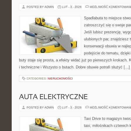
POSTED BY ADMIN
LUT - 3 - 2026
MOŻLIWOŚĆ KOMENTOWAN
Spadlabuta to miejsce stwo
zatroszczyć się o swoje pa
Jeśli lubisz prezencję, wyg
ulubionych par, znajdziesz
konserwacji obuwia w najlep
podejście do tematu, dzięk
buty staje się prosta, a efekty widać już po pierwszych krokach. 
i techniczne i Wszysto o butach. Dobre obuwie potrafi służyć […]
CATEGORIES:
NIERUCHOMOŚCI
AUTA ELEKTRYCZNE
POSTED BY ADMIN
LUT - 3 - 2026
MOŻLIWOŚĆ KOMENTOWAN
Taxi Drive to magazyn two
taxi, miłośnikach czterech 