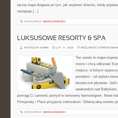
raczej mapa drogowa po tym, jak wspierać dziecko, kiedy pojawia
następuje […]
CATEGORIES:
NIERUCHOMOŚCI
LUKSUSOWE RESORTY & SPA
POSTED BY ADMIN
LUT - 8 - 2026
MOŻLIWOŚĆ KOMENTOWAN
Ten serwis to mapa inspirac
morze i chcą odkrywać Euro
miejsce, w którym wypoczy
poradami – od wyboru kieru
bezpieczne pływanie. Jeśl
weekendzie nad Bałtykiem, z
pomogą Ci zamienić pomysł w sensowny harmonogram. Nowe kateg
Pensjonaty i Plaże przyjazne zwierzakom. Główną ideą serwisu je
CATEGORIES:
NIERUCHOMOŚCI