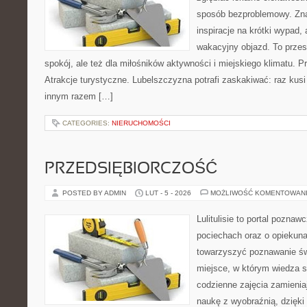
sposób bezproblemowy. Znaj
inspiracje na krótki wypad,
wakacyjny objazd. To przest
spokój, ale też dla miłośników aktywności i miejskiego klimatu. P
Atrakcje turystyczne. Lubelszczyzna potrafi zaskakiwać: raz kus
innym razem […]
CATEGORIES:
NIERUCHOMOŚCI
PRZEDSIĘBIORCZOŚĆ
POSTED BY ADMIN
LUT - 5 - 2026
MOŻLIWOŚĆ KOMENTOWAN
Lulitulisie to portal pozna
pociechach oraz o opiekuna
towarzyszyć poznawanie św
miejsce, w którym wiedza 
codzienne zajęcia zamieniaj
naukę z wyobraźnią, dzięk