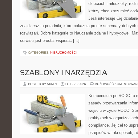
dzieciach i młodzieży, rod
którzy chcą zrozumieć codz
Jeśli interesuje Cię działan
znajdziesz tu poradniki, które pokazują proste schematy dobryc
rozwiązań. Dobre kategorie to Nauczanie zdalne i hybrydowe i Ma
serwisu jest prosta: wspierać […]
CATEGORIES:
NIERUCHOMOŚCI
SZABLONY I NARZĘDZIA
POSTED BY ADMIN
LUT - 7 - 2026
MOŻLIWOŚĆ KOMENTOWAN
Kompendium po RODO to mi
zasady przetwarzania infor
wejściu w życie RODO. Stro
praktykach w organizacjach
compliance. Jej cel to uspr
przepisów w taki sposób, a