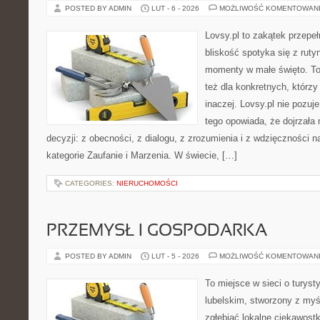
POSTED BY ADMIN
LUT - 6 - 2026
MOŻLIWOŚĆ KOMENTOWAN
Lovsy.pl to zakątek przepe
bliskość spotyka się z ruty
momenty w małe święto. To 
też dla konkretnych, którz
inaczej. Lovsy.pl nie pozuj
tego opowiada, że dojrzała 
decyzji: z obecności, z dialogu, z zrozumienia i z wdzięczności 
kategorie Zaufanie i Marzenia. W świecie, […]
CATEGORIES:
NIERUCHOMOŚCI
PRZEMYSŁ I GOSPODARKA
POSTED BY ADMIN
LUT - 5 - 2026
MOŻLIWOŚĆ KOMENTOWAN
To miejsce w sieci o turys
lubelskim, stworzony z myśl
zgłębiać lokalne ciekawost