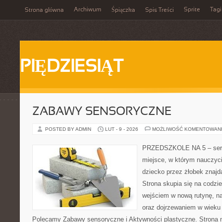
Archiwum
Sprite
Tagi
Strona główna
Śpiączka
Spis Treści
PIĘDZIESIĄT
ZABAWY SENSORYCZNE
POSTED BY ADMIN
LUT - 9 - 2026
MOŻLIWOŚĆ KOMENTOWAN
PRZEDSZKOLE NA 5 – serw
miejsce, w którym nauczyc
dziecko przez żłobek znajdą
Strona skupia się na codzi
wejściem w nową rutynę, na
oraz dojrzewaniem w wieku
Polecamy Zabawy sensoryczne i Aktywności plastyczne. Strona nie