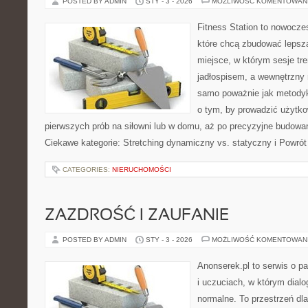
POSTED BY ADMIN
STY - 3 - 2026
MOŻLIWOŚĆ KOMENTOWAN
Fitness Station to nowocze
które chcą zbudować lepszą
miejsce, w którym sesje tr
jadłospisem, a wewnętrzny 
samo poważnie jak metodyk
o tym, by prowadzić użytko
pierwszych prób na siłowni lub w domu, aż po precyzyjne budowani
Ciekawe kategorie: Stretching dynamiczny vs. statyczny i Powrót
CATEGORIES:
NIERUCHOMOŚCI
ZAZDROŚĆ I ZAUFANIE
POSTED BY ADMIN
STY - 3 - 2026
MOŻLIWOŚĆ KOMENTOWAN
Anonserek.pl to serwis o p
i uczuciach, w którym dialo
normalne. To przestrzeń dl