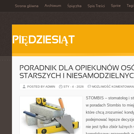
Archiwum
Sprite
Tagi
Strona główna
Śpiączka
Spis Treści
PIĘDZIESIĄT
PORADNIK DLA OPIEKUNÓW OS
STARSZYCH I NIESAMODZIELNY
POSTED BY ADMIN
STY - 4 - 2026
MOŻLIWOŚĆ KOMENTOWAN
STOMBIS – stomatolog i st
w poradach Stombis to miej
które chcą zrozumieć kondy
podejmować lepsze decyzje 
nie jest tylko zbiór luźnyc
kompleksowy przewodnik po