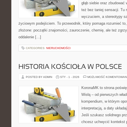
głąb siebie oraz zbudować 
też bez taniej sensacji. Tu 
wyczuciem, a stereotypy s
życiowym podejściem. To przewodnik, który pomaga rozumieć to
złożone: początki znajomości, zauroczenie, chemię, ale też zgrzy
oddalenie […]
CATEGORIES:
NIERUCHOMOŚCI
HISTORIA KOŚCIOŁA W POLSCE
POSTED BY ADMIN
STY - 1 - 2026
MOŻLIWOŚĆ KOMENTOWAN
KoronaMK to strona poświę
Wisłą – od pierwszych wład
kompendium, w którym opow
interpretacją, a daty układa
Jeśli szukasz solidnego pr
chcesz uchwycić kontekst p