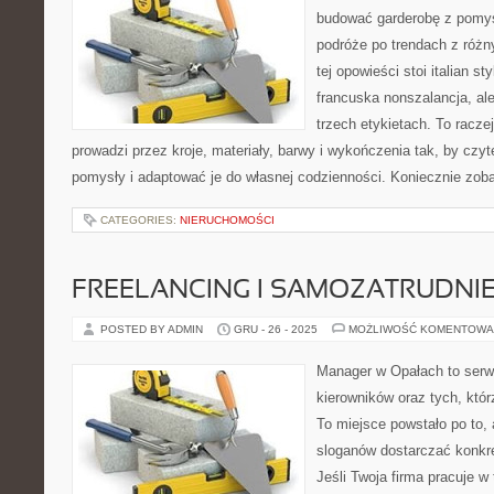
budować garderobę z pomys
podróże po trendach z różn
tej opowieści stoi italian st
francuska nonszalancja, al
trzech etykietach. To racze
prowadzi przez kroje, materiały, barwy i wykończenia tak, by czy
pomysły i adaptować je do własnej codzienności. Koniecznie zo
CATEGORIES:
NIERUCHOMOŚCI
FREELANCING I SAMOZATRUDNIE
POSTED BY ADMIN
GRU - 26 - 2025
MOŻLIWOŚĆ KOMENTOWA
Manager w Opałach to serwi
kierowników oraz tych, któr
To miejsce powstało po to
sloganów dostarczać konkre
Jeśli Twoja firma pracuje w