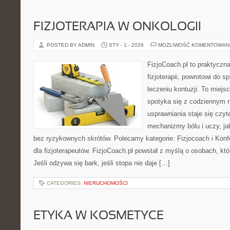
FIZJOTERAPIA W ONKOLOGII
POSTED BY ADMIN
STY - 1 - 2026
MOŻLIWOŚĆ KOMENTOWAN
FizjoCoach.pl to praktyczn
fizjoterapii, powrotowi do 
leczeniu kontuzji. To miejs
spotyka się z codziennym 
usprawniania staje się czy
mechanizmy bólu i uczy, 
bez ryzykownych skrótów. Polecamy kategorie: Fizjocoach i Konfere
dla fizjoterapeutów. FizjoCoach.pl powstał z myślą o osobach, któ
Jeśli odzywa się bark, jeśli stopa nie daje […]
CATEGORIES:
NIERUCHOMOŚCI
ETYKA W KOSMETYCE