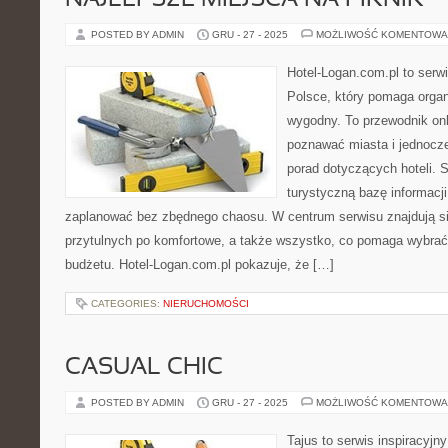
NAJLEPSZE MIEJSCA NA PIKNIK
POSTED BY ADMIN
GRU - 27 - 2025
MOŻLIWOŚĆ KOMENTOWA
Hotel-Logan.com.pl to serw
Polsce, który pomaga orga
wygodny. To przewodnik onl
poznawać miasta i jednocz
porad dotyczących hoteli. S
turystyczną bazę informacji
zaplanować bez zbędnego chaosu. W centrum serwisu znajdują si
przytulnych po komfortowe, a także wszystko, co pomaga wybra
budżetu. Hotel-Logan.com.pl pokazuje, że […]
CATEGORIES:
NIERUCHOMOŚCI
CASUAL CHIC
POSTED BY ADMIN
GRU - 27 - 2025
MOŻLIWOŚĆ KOMENTOWA
Tajus to serwis inspiracyjn