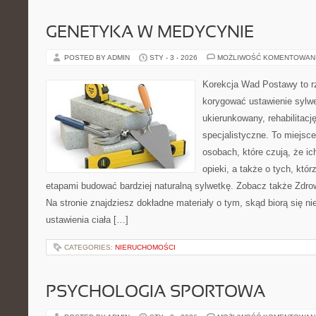
GENETYKA W MEDYCYNIE
POSTED BY ADMIN
STY - 3 - 2026
MOŻLIWOŚĆ KOMENTOWAN
Korekcja Wad Postawy to rze
korygować ustawienie sylwe
ukierunkowany, rehabilitacj
specjalistyczne. To miejsc
osobach, które czują, że ic
opieki, a także o tych, któr
etapami budować bardziej naturalną sylwetkę. Zobacz także Zdrow
Na stronie znajdziesz dokładne materiały o tym, skąd biorą się n
ustawienia ciała […]
CATEGORIES:
NIERUCHOMOŚCI
PSYCHOLOGIA SPORTOWA