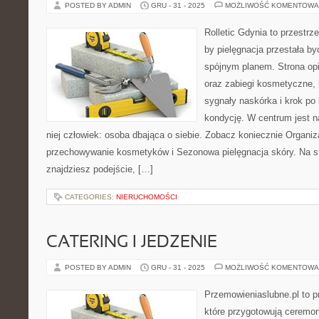
POSTED BY ADMIN
GRU - 31 - 2025
MOŻLIWOŚĆ KOMENTOWA
Rolletic Gdynia to przestrz
by pielęgnacja przestała by
spójnym planem. Strona opi
oraz zabiegi kosmetyczne,
sygnały naskórka i krok po
kondycję. W centrum jest n
niej człowiek: osoba dbająca o siebie. Zobacz koniecznie Organizac
przechowywanie kosmetyków i Sezonowa pielęgnacja skóry. Na str
znajdziesz podejście, […]
CATEGORIES:
NIERUCHOMOŚCI
CATERING I JEDZENIE
POSTED BY ADMIN
GRU - 31 - 2025
MOŻLIWOŚĆ KOMENTOWA
Przemowieniaslubne.pl to p
które przygotowują ceremon