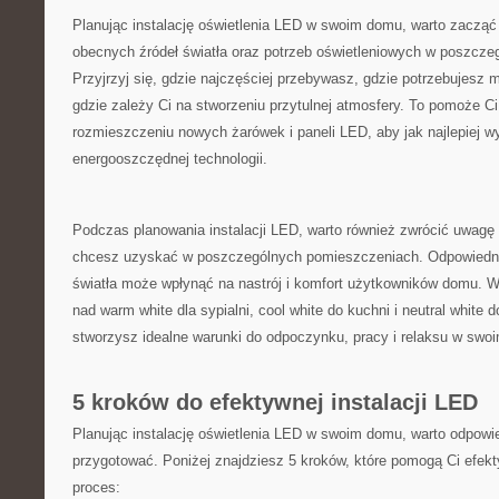
Planując ‍instalację oświetlenia LED ‍w swoim domu, warto⁢ zaczą
obecnych źródeł⁢ światła oraz ⁣potrzeb oświetleniowych w poszcz
Przyjrzyj ‌się, gdzie najczęściej przebywasz, gdzie potrzebujesz mo
⁣gdzie zależy Ci na stworzeniu przytulnej atmosfery. ⁣To pomoże C
rozmieszczeniu nowych żarówek i paneli LED, aby jak najlepiej wy
energooszczędnej technologii.
Podczas⁢ planowania instalacji LED, warto ⁢również zwrócić uwagę n
chcesz uzyskać w poszczególnych pomieszczeniach.‍ Odpowiedn
światła może wpłynąć⁣ na nastrój ‌i komfort użytkowników domu. W
nad warm ⁢white ‍dla sypialni, cool white do kuchni i neutral white 
‌stworzysz idealne warunki do odpoczynku, pracy i relaksu ‍w sw
5 kroków do efektywnej instalacji ‍LED
Planując instalację oświetlenia LED w swoim ⁢domu, warto odpowied
przygotować. Poniżej znajdziesz 5 kroków, ​które pomogą Ci efekt
proces: