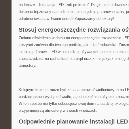
na⁣ lepsze⁢ – Instalacja LED krok po kroku”. Dzięki niemu dowiesz
dokonać ​tej zmiany samodzielnie, oszczędzając zarówno czas, ⁤jak
odrobinę⁣ światła ​w Twoim ⁤domu? ⁣Zapraszamy do lektury!
Stosuj ‍energooszczędne rozwiązania o
Zmiana oświetlenia ‌w‍ domu na energooszczędne rozwiązania LED
korzyści zarówno dla ‌twojego portfela, jak i dla środowiska. Zaczn
instalując ⁢żarówki LED w⁤ najbardziej używanych pomieszczeniac
zaoszczędzisz na rachunkach za prąd oraz zmniejszysz emisję dw
⁣atmosfery.
Kolejnym krokiem może być zmiana‍ opraw oświetleniowych na⁢ L
bardziej jasne i ​wydajne światło, a jednocześnie zużyjesz ​znaczni
W ⁢ten ⁣sposób nie tylko odbudujesz‌ swój dom na bardziej ekologi
przyjemniejszą‌ atmosferę w swoich wnętrzach.
Odpowiednie planowanie instalacji LE