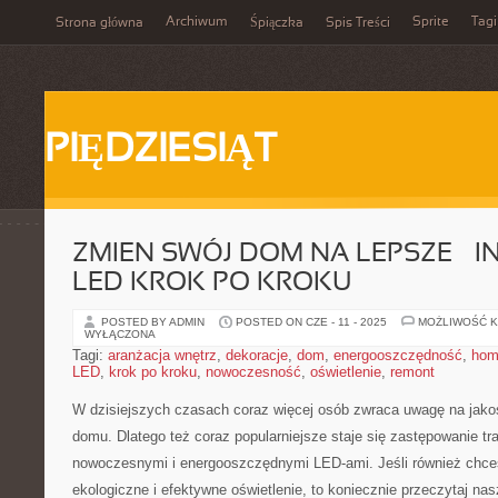
Archiwum
Sprite
Tagi
Strona główna
Śpiączka
Spis Treści
PIĘDZIESIĄT
ZMIEN SWÓJ DOM NA LEPSZE – I
LED KROK PO KROKU
POSTED BY ADMIN
POSTED ON CZE - 11 - 2025
MOŻLIWOŚĆ 
WYŁĄCZONA
Tagi:
aranżacja wnętrz
,
dekoracje
,
dom
,
energooszczędność
,
hom
LED
,
krok po kroku
,
nowoczesność
,
oświetlenie
,
remont
W dzisiejszych⁣ czasach coraz więcej osób zwraca uwagę na jako
domu. Dlatego też coraz popularniejsze staje się zastępowanie ⁤t
nowoczesnymi⁢ i energooszczędnymi ⁢LED-ami. Jeśli również chces
ekologiczne i efektywne oświetlenie, to koniecznie ⁣przeczytaj‍ na