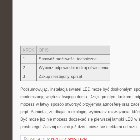
KROK
OPIS
1
Sprawdź możliwości techniczne
2
Wybierz odpowiedni⁤ rodzaj oświetlenia
3
Zakup⁣ niezbędny sprzęt
Podsumowując, instalacja ​świateł LED⁤ może⁢ być​ doskonałym spos
modernizację wnętrza Twojego domu. ‌Dzięki prostym krokom i od
możesz w łatwy sposób stworzyć przyjemną atmosferę ⁣oraz zao
prąd. Pamiętaj,‍ że dbając‍ o ekologię,‌ wybierasz⁣ rozwiązania, któ
Być‍ może⁣ już nie możesz doczekać⁤ się pierwszej⁢ lampki LED 
⁣prostszego! Zacznij działać już ⁣dziś i ciesz ‌się efektami‍ od ⁢razu.
CATEGORIES:
PRZEPISY ŚWIĄTECZNE