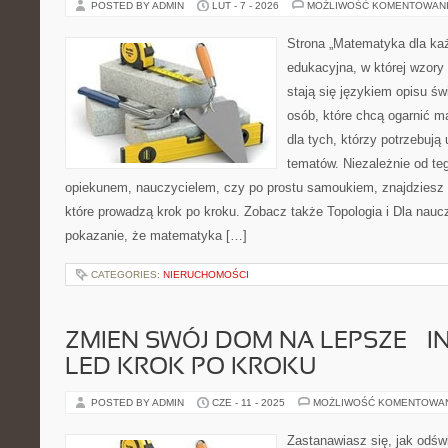
POSTED BY ADMIN
LUT - 7 - 2026
MOŻLIWOŚĆ KOMENTOWAN
Strona „Matematyka dla każ
edukacyjna, w której wzory 
stają się językiem opisu ś
osób, które chcą ogarnić m
dla tych, którzy potrzebują
tematów. Niezależnie od te
opiekunem, nauczycielem, czy po prostu samoukiem, znajdziesz
które prowadzą krok po kroku. Zobacz także Topologia i Dla nauczy
pokazanie, że matematyka […]
CATEGORIES:
NIERUCHOMOŚCI
ZMIEN SWÓJ DOM NA LEPSZE – I
LED KROK PO KROKU
POSTED BY ADMIN
CZE - 11 - 2025
MOŻLIWOŚĆ KOMENTOWA
Zastanawiasz się, jak odś