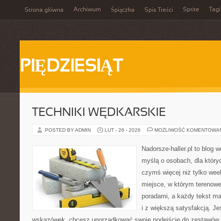
Archiwum
Sprite
Tagi
Strona główna
Śpiączka
Spis Treści
PIĘDZIESIĄT
TECHNIKI WĘDKARSKIE
POSTED BY ADMIN
LUT - 26 - 2026
MOŻLIWOŚĆ KOMENTOWA
Nadorsze-haller.pl to blog w
myślą o osobach, dla który
czymś więcej niż tylko we
miejsce, w którym terenowe
poradami, a każdy tekst ma
i z większą satysfakcją. J
wskazówek, chcesz uporządkować swoje podejście do zestawów, a