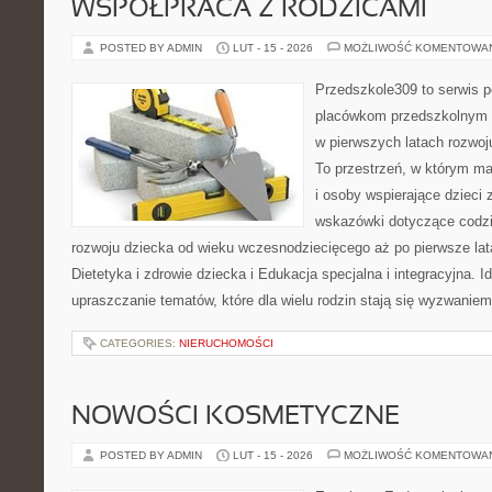
WSPÓŁPRACA Z RODZICAMI
POSTED BY ADMIN
LUT - 15 - 2026
MOŻLIWOŚĆ KOMENTOWA
Przedszkole309 to serwis 
placówkom przedszkolnym o
w pierwszych latach rozwo
To przestrzeń, w którym ma
i osoby wspierające dzieci 
wskazówki dotyczące codz
rozwoju dziecka od wieku wczesnodziecięcego aż po pierwsze lat
Dietetyka i zdrowie dziecka i Edukacja specjalna i integracyjna. I
upraszczanie tematów, które dla wielu rodzin stają się wyzwaniem
CATEGORIES:
NIERUCHOMOŚCI
NOWOŚCI KOSMETYCZNE
POSTED BY ADMIN
LUT - 15 - 2026
MOŻLIWOŚĆ KOMENTOWA