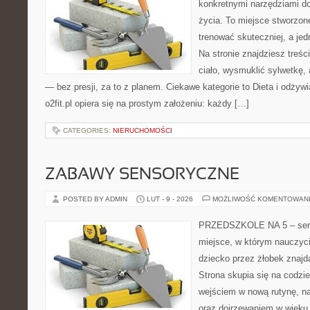
konkretnymi narzędziami do
życia. To miejsce stworzon
trenować skuteczniej, a jed
Na stronie znajdziesz treś
ciało, wysmuklić sylwetkę,
— bez presji, za to z planem. Ciekawe kategorie to Dieta i odżywia
o2fit.pl opiera się na prostym założeniu: każdy […]
CATEGORIES:
NIERUCHOMOŚCI
ZABAWY SENSORYCZNE
POSTED BY ADMIN
LUT - 9 - 2026
MOŻLIWOŚĆ KOMENTOWAN
PRZEDSZKOLE NA 5 – serw
miejsce, w którym nauczyc
dziecko przez żłobek znajdą
Strona skupia się na codzi
wejściem w nową rutynę, na
oraz dojrzewaniem w wieku