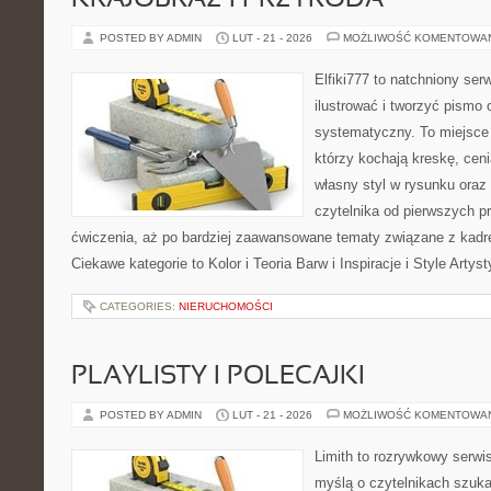
KRAJOBRAZ I PRZYRODA
POSTED BY ADMIN
LUT - 21 - 2026
MOŻLIWOŚĆ KOMENTOWA
Elfiki777 to natchniony ser
ilustrować i tworzyć pismo
systematyczny. To miejsce 
którzy kochają kreskę, cen
własny styl w rysunku oraz
czytelnika od pierwszych pr
ćwiczenia, aż po bardziej zaawansowane tematy związane z kadr
Ciekawe kategorie to Kolor i Teoria Barw i Inspiracje i Style Arty
CATEGORIES:
NIERUCHOMOŚCI
PLAYLISTY I POLECAJKI
POSTED BY ADMIN
LUT - 21 - 2026
MOŻLIWOŚĆ KOMENTOWA
Limith to rozrywkowy serwi
myślą o czytelnikach szuk