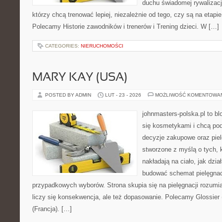
duchu świadomej rywalizacji
którzy chcą trenować lepiej, niezależnie od tego, czy są na etapi
Polecamy Historie zawodników i trenerów i Trening dzieci. W […]
CATEGORIES:
NIERUCHOMOŚCI
MARY KAY (USA)
POSTED BY ADMIN
LUT - 23 - 2026
MOŻLIWOŚĆ KOMENTOWA
johnmasters-polska.pl to blo
się kosmetykami i chcą po
decyzje zakupowe oraz piel
stworzone z myślą o tych, k
nakładają na ciało, jak dzia
budować schemat pielęgnac
przypadkowych wyborów. Strona skupia się na pielęgnacji rozumi
liczy się konsekwencja, ale też dopasowanie. Polecamy Glossier
(Francja). […]