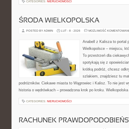
CATEGORIES:
NIERUCHOMOŚCI
ŚRODA WIELKOPOLSKA
POSTED BY ADMIN
LUT - 8 - 2026
MOŻLIWOŚĆ KOMENTOWAN
Anabell z Kalisza to portal
Wielkopolsce – miejscu, któr
To przestrzeń dla ciekawyc
spotykają się z opowieścia
krótką podróż, chcesz odkr
szlakiem, znajdziesz tu mat
podróżników. Ciekawe miasta to Wągrowiec i Kalisz. To nie jest wył
historia o wędrówkach – prowadzona krok po kroku. Wielkopolska p
CATEGORIES:
NIERUCHOMOŚCI
RACHUNEK PRAWDOPODOBIEŃ