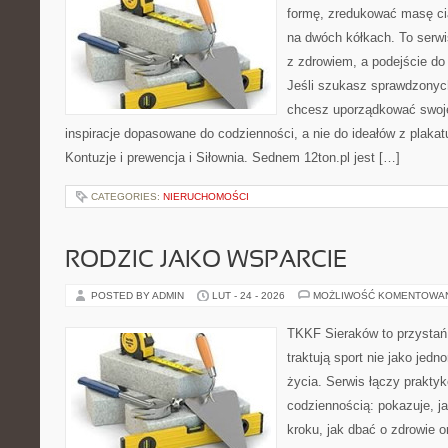
formę, zredukować masę cia
na dwóch kółkach. To serwis
z zdrowiem, a podejście do 
Jeśli szukasz sprawdzonych
chcesz uporządkować swoje 
inspiracje dopasowane do codzienności, a nie do ideałów z plakat
Kontuzje i prewencja i Siłownia. Sednem 12ton.pl jest […]
CATEGORIES:
NIERUCHOMOŚCI
RODZIC JAKO WSPARCIE
POSTED BY ADMIN
LUT - 24 - 2026
MOŻLIWOŚĆ KOMENTOWA
TKKF Sieraków to przystań i
traktują sport nie jako jedn
życia. Serwis łączy praktyk
codziennością: pokazuje, j
kroku, jak dbać o zdrowie o