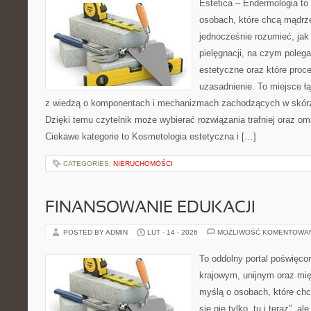
Estetica – Endermologia to
osobach, które chcą mądrze
jednocześnie rozumieć, jak 
pielęgnacji, na czym poleg
estetyczne oraz które proc
uzasadnienie. To miejsce ł
z wiedzą o komponentach i mechanizmach zachodzących w skórze
Dzięki temu czytelnik może wybierać rozwiązania trafniej oraz omi
Ciekawe kategorie to Kosmetologia estetyczna i […]
CATEGORIES:
NIERUCHOMOŚCI
FINANSOWANIE EDUKACJI
POSTED BY ADMIN
LUT - 14 - 2026
MOŻLIWOŚĆ KOMENTOWA
To oddolny portal poświęcon
krajowym, unijnym oraz mi
myślą o osobach, które chc
się nie tylko „tu i teraz”, a