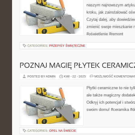
naszym najnowszym artyku
kroku, jak zainstalować oś
Czytaj dalej, aby dowiedzieć
zmienić swoje mieszkanie 
#oświetlenie #remont
CATEGORIES:
PRZEPISY ŚWIĄTECZNE
POZNAJ MAGIĘ PŁYTEK CERAMIC
POSTED BY ADMIN
KWI - 22 - 2025
MOŻLIWOŚĆ KOMENTOWA
Płytki ceramiczne to nie ty
ale także magiczny dodate
Odkryj ich potencjał i stwó
swoim domu! #ceramika #d
CATEGORIES:
OPEL NA ŚWIECIE