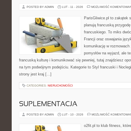
POSTED BY ADMIN
LUT - 11 - 2026
MOŻLIWOŚĆ KOMENTOWA
ParisGliwice.pl to zakątek 
planują francuską przygodę
francuskiego. To miks dwó
Francji oraz oswajania język
komunikację w rozmowach z
pomysłów na wyjazd, ale t
francuską kulturę i komunikować się pewniej, tutaj znajdziesz o
na tym podwójnym podejściu. Kategorie to Styl francuski i Noclegi
strony jest kraj […]
CATEGORIES:
NIERUCHOMOŚCI
SUPLEMENTACJA
POSTED BY ADMIN
LUT - 10 - 2026
MOŻLIWOŚĆ KOMENTOWA
o2fit.pl to klub fitness, któ