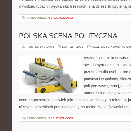
o wodzie, rybach i wędkarskich realiach, znajdziesz tu czytelną 
CATEGORIES:
NIERUCHOMOŚCI
POLSKA SCENA POLITYCZNA
POSTED BY ADMIN
LUT - 25 - 2026
MOŻLIWOŚĆ KOMENTOWA
ryszard-galla.pl to serwis o 
świadomym uczestnictwie w
przestrzeń dla osób, któr
państwa i wspólnoty, śledz
polityce wewnętrznej, a je
samodzielną opinię w oparci
centrum pozostaje człowiek jako członek wspólnoty, a także to, 
różnych szczeblach przekładają się na realne życie. Nowości na s
CATEGORIES:
NIERUCHOMOŚCI