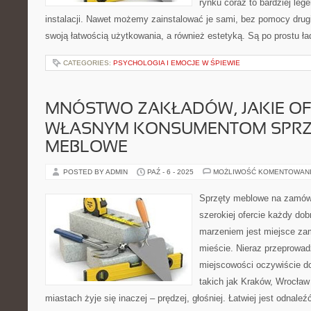
rynku coraz to bardziej leg
instalacji. Nawet możemy zainstalować je sami, bez pomocy drug
swoją łatwością użytkowania, a również estetyką. Są po prostu ła
CATEGORIES:
PSYCHOLOGIA I EMOCJE W ŚPIEWIE
MNÓSTWO ZAKŁADÓW, JAKIE OF
WŁASNYM KONSUMENTOM SPRZ
MEBLOWE
POSTED BY ADMIN
PAŹ - 6 - 2025
MOŻLIWOŚĆ KOMENTOWAN
Sprzęty meblowe na zamówi
szerokiej ofercie każdy dobr
marzeniem jest miejsce za
mieście. Nieraz przeprowa
miejscowości oczywiście do
takich jak Kraków, Wrocła
miastach żyje się inaczej – prędzej, głośniej. Łatwiej jest odnal