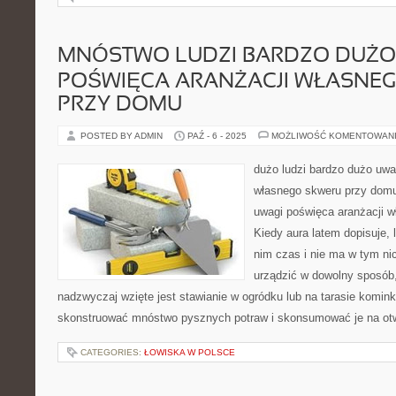
MNÓSTWO LUDZI BARDZO DUŻO
POŚWIĘCA ARANŻACJI WŁASNE
PRZY DOMU
POSTED BY ADMIN
PAŹ - 6 - 2025
MOŻLIWOŚĆ KOMENTOWAN
dużo ludzi bardzo dużo uwa
własnego skweru przy domu
uwagi poświęca aranżacji 
Kiedy aura latem dopisuje, 
nim czas i nie ma w tym n
urządzić w dowolny sposób
nadzwyczaj wzięte jest stawianie w ogródku lub na tarasie komi
skonstruować mnóstwo pysznych potraw i skonsumować je na otw
CATEGORIES:
ŁOWISKA W POLSCE