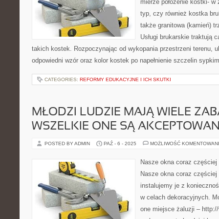
mierze położenie kostki- w z
typ, czy również kostka br
także granitowa (kamień) tr
Usługi brukarskie traktują 
takich kostek. Rozpoczynając od wykopania przestrzeni terenu, ub
odpowiedni wzór oraz kolor kostek po napełnienie szczelin sypki
CATEGORIES:
REFORMY EDUKACYJNE I ICH SKUTKI
MŁODZI LUDZIE MAJĄ WIELE ZAB
WSZELKIE ONE SĄ AKCEPTOWAN
POSTED BY ADMIN
PAŹ - 6 - 2025
MOŻLIWOŚĆ KOMENTOWAN
Nasze okna coraz częściej z
Nasze okna coraz częściej 
instalujemy je z konieczn
w celach dekoracyjnych. M
one miejsce żaluzji – http://