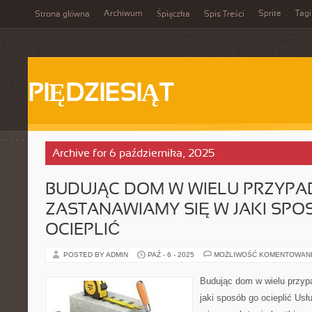
Archiwum
Sprite
Tagi
Strona główna
Śpiączka
Spis Treści
PIĘDZIESIĄT
Archive for 6 października, 2025
BUDUJĄC DOM W WIELU PRZYP
ZASTANAWIAMY SIĘ W JAKI SPO
OCIEPLIĆ
POSTED BY ADMIN
PAŹ - 6 - 2025
MOŻLIWOŚĆ KOMENTOWAN
Budując dom w wielu przyp
jaki sposób go ocieplić Usł