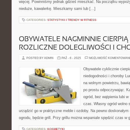
więcej. Powinniśmy jednak gdzieś mieszkać. Na początku wypoż
nieduże, kawalerkę. Mieszkamy sami lub […]
CATEGORIES:
STATYSTYKI I TRENDY W FITNESS
OBYWATELE NAGMINNIE CIERPIĄ
ROZLICZNE DOLEGLIWOŚCI I CH
POSTED BY ADMIN
PAŹ - 6 - 2025
MOŻLIWOŚĆ KOMENTOWAN
Obywatele cyklicznie cierp
niedogodności i choroby L
na wolnym powietrzu, bawiąc
po prostu odpoczywając. K
ogród, bez wątpienia lubi 
czas. Własny ogród wolno 
urządzić go w praktyczne meble i ozdoby. Na pewno doskonałym
ogrodu, będzie grill. Przy grillu można wspaniale spędzić czas w 
CATEGORIES:
KOSMETYKI