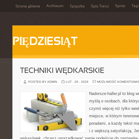
Archiwum
Sprite
Tagi
Strona główna
Śpiączka
Spis Treści
PIĘDZIESIĄT
TECHNIKI WĘDKARSKIE
POSTED BY ADMIN
LUT - 26 - 2026
MOŻLIWOŚĆ KOMENTOWA
Nadorsze-haller.pl to blog w
myślą o osobach, dla który
czymś więcej niż tylko we
miejsce, w którym terenowe
poradami, a każdy tekst ma
i z większą satysfakcją. J
wskazówek, chcesz uporządkować swoje podejście do zestawów, a