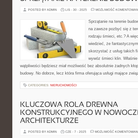
POSTED BY ADMIN
LIS - 30 - 2025
MOŻLIWOŚĆ KOMENTOWAN
Sprzątanie na terenie budo
na zawsze pozbyć się z te
rodzaju śmieci, etc.? A wi
wiedzieć, że fantastycznym
skorzystać z usług takich fi
wywóz śmieci klin. Właśnie
wątpliwości będziesz miał możliwość bez absolutnie żadnych kło
budowy. No dobrze, lecz która firma oferująca usługi mające zw
CATEGORIES:
NIERUCHOMOŚCI
KLUCZOWA ROLA DREWNA
KONSTRUKCYJNEGO W NOWOCZ
ARCHITEKTURZE
POSTED BY ADMIN
CZE - 7 - 2025
MOŻLIWOŚĆ KOMENTOWAN