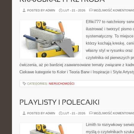
KRAJOBRAZ I PRZYRODA
POSTED BY ADMIN
LUT - 21 - 2026
MOŻLIWOŚĆ KOMENTOWA
Elfiki777 to natchniony ser
ilustrować i tworzyć pismo
systematyczny. To miejsce 
którzy kochają kreskę, cen
własny styl w rysunku oraz
czytelnika od pierwszych pr
ćwiczenia, aż po bardziej zaawansowane tematy związane z kadr
Ciekawe kategorie to Kolor i Teoria Barw i Inspiracje i Style Arty
CATEGORIES:
NIERUCHOMOŚCI
PLAYLISTY I POLECAJKI
POSTED BY ADMIN
LUT - 21 - 2026
MOŻLIWOŚĆ KOMENTOWA
Limith to rozrywkowy serwi
myślą o czytelnikach szuk