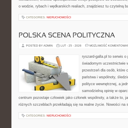
o wodzie, rybach i wędkarskich realiach, znajdziesz tu czytelną 
CATEGORIES:
NIERUCHOMOŚCI
POLSKA SCENA POLITYCZNA
POSTED BY ADMIN
LUT - 25 - 2026
MOŻLIWOŚĆ KOMENTOWA
ryszard-galla.pl to serwis o 
świadomym uczestnictwie w
przestrzeń dla osób, któr
państwa i wspólnoty, śledz
polityce wewnętrznej, a je
samodzielną opinię w oparci
centrum pozostaje człowiek jako członek wspólnoty, a także to, 
różnych szczeblach przekładają się na realne życie. Nowości na s
CATEGORIES:
NIERUCHOMOŚCI