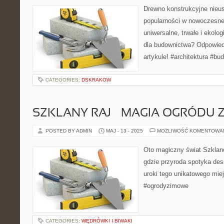
Drewno konstrukcyjne nieus
popularności w nowoczesnej
uniwersalne, trwałe i ekolog
dla budownictwa? Odpowie
artykule! #architektura #b
CATEGORIES:
DSKRAKOW
SZKLANY RAJ – MAGIA OGRÓDU
POSTED BY ADMIN
MAJ - 13 - 2025
MOŻLIWOŚĆ KOMENTOWA
Oto magiczny świat Szklane
gdzie przyroda spotyka des
uroki tego unikatowego miej
#ogrodyzimowe
CATEGORIES:
WĘDRÓWKI I BIWAKI