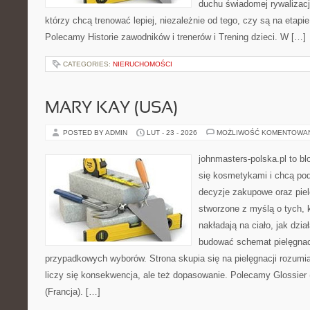
duchu świadomej rywalizacji
którzy chcą trenować lepiej, niezależnie od tego, czy są na etapi
Polecamy Historie zawodników i trenerów i Trening dzieci. W […]
CATEGORIES:
NIERUCHOMOŚCI
MARY KAY (USA)
POSTED BY ADMIN
LUT - 23 - 2026
MOŻLIWOŚĆ KOMENTOWA
johnmasters-polska.pl to blo
się kosmetykami i chcą po
decyzje zakupowe oraz piel
stworzone z myślą o tych, k
nakładają na ciało, jak dzia
budować schemat pielęgnac
przypadkowych wyborów. Strona skupia się na pielęgnacji rozumi
liczy się konsekwencja, ale też dopasowanie. Polecamy Glossier
(Francja). […]