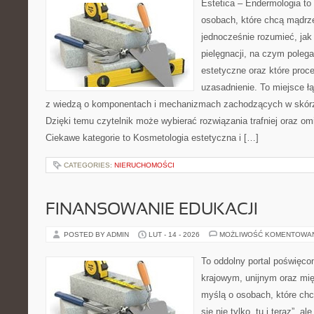
Estetica – Endermologia to
osobach, które chcą mądrze
jednocześnie rozumieć, jak 
pielęgnacji, na czym poleg
estetyczne oraz które proc
uzasadnienie. To miejsce ł
z wiedzą o komponentach i mechanizmach zachodzących w skórze
Dzięki temu czytelnik może wybierać rozwiązania trafniej oraz omi
Ciekawe kategorie to Kosmetologia estetyczna i […]
CATEGORIES:
NIERUCHOMOŚCI
FINANSOWANIE EDUKACJI
POSTED BY ADMIN
LUT - 14 - 2026
MOŻLIWOŚĆ KOMENTOWA
To oddolny portal poświęcon
krajowym, unijnym oraz mi
myślą o osobach, które chc
się nie tylko „tu i teraz”, a