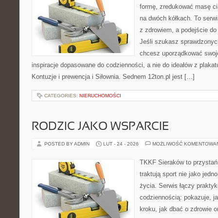
formę, zredukować masę cia
na dwóch kółkach. To serwis
z zdrowiem, a podejście do 
Jeśli szukasz sprawdzonych
chcesz uporządkować swoje 
inspiracje dopasowane do codzienności, a nie do ideałów z plakat
Kontuzje i prewencja i Siłownia. Sednem 12ton.pl jest […]
CATEGORIES:
NIERUCHOMOŚCI
RODZIC JAKO WSPARCIE
POSTED BY ADMIN
LUT - 24 - 2026
MOŻLIWOŚĆ KOMENTOWA
TKKF Sieraków to przystań i
traktują sport nie jako jedn
życia. Serwis łączy praktyk
codziennością: pokazuje, j
kroku, jak dbać o zdrowie o