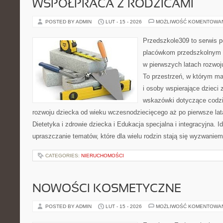
WSPÓŁPRACA Z RODZICAMI
POSTED BY ADMIN
LUT - 15 - 2026
MOŻLIWOŚĆ KOMENTOWA
Przedszkole309 to serwis 
placówkom przedszkolnym o
w pierwszych latach rozwo
To przestrzeń, w którym ma
i osoby wspierające dzieci 
wskazówki dotyczące codz
rozwoju dziecka od wieku wczesnodziecięcego aż po pierwsze lat
Dietetyka i zdrowie dziecka i Edukacja specjalna i integracyjna. I
upraszczanie tematów, które dla wielu rodzin stają się wyzwaniem
CATEGORIES:
NIERUCHOMOŚCI
NOWOŚCI KOSMETYCZNE
POSTED BY ADMIN
LUT - 15 - 2026
MOŻLIWOŚĆ KOMENTOWA