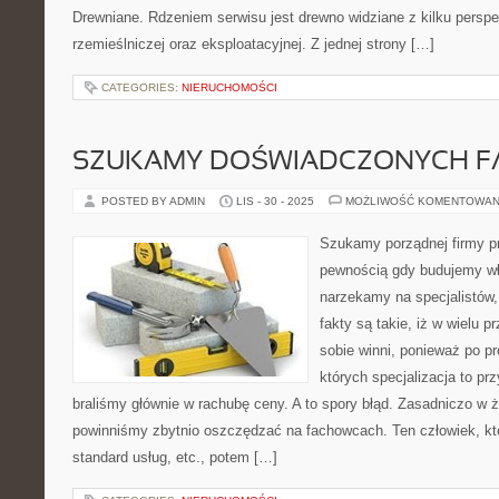
Drewniane. Rdzeniem serwisu jest drewno widziane z kilku perspek
rzemieślniczej oraz eksploatacyjnej. Z jednej strony […]
CATEGORIES:
NIERUCHOMOŚCI
SZUKAMY DOŚWIADCZONYCH 
POSTED BY ADMIN
LIS - 30 - 2025
MOŻLIWOŚĆ KOMENTOWAN
Szukamy porządnej firmy p
pewnością gdy budujemy wł
narzekamy na specjalistów,
fakty są takie, iż w wielu 
sobie winni, ponieważ po p
których specjalizacja to pr
braliśmy głównie w rachubę ceny. A to spory błąd. Zasadniczo w
powinniśmy zbytnio oszczędzać na fachowcach. Ten człowiek, kt
standard usług, etc., potem […]