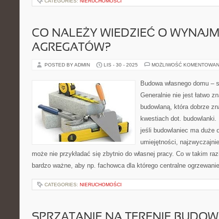
CATEGORIES:
NIERUCHOMOŚCI
CO NALEŻY WIEDZIEĆ O WYNAJ
AGREGATÓW?
POSTED BY ADMIN
LIS - 30 - 2025
MOŻLIWOŚĆ KOMENTOWAN
Budowa własnego domu – 
Generalnie nie jest łatwo zn
budowlaną, która dobrze zn
kwestiach dot. budowlanki.
jeśli budowlaniec ma duże 
umiejętności, najzwyczajnie
może nie przykładać się zbytnio do własnej pracy. Co w takim ra
bardzo ważne, aby np. fachowca dla którego centralne ogrzewanie
CATEGORIES:
NIERUCHOMOŚCI
SPRZĄTANIE NA TERENIE BUDO