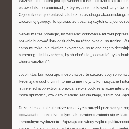
Ważnym elementem jest opowiadanie o tym, co dzieje się tu i tera
przewodnika po premierach, który wyłapuje ciekawych artystów o
Czytelnik dostaje kontekst, ale bez przesadnego akademickiego to
wieczornej gawędy. To sprawia, że treści są czytelne, a jednocześ
Serwis ma też potencjał, by wspierać odkrywanie muzyki poprzez 
pozwala budować listy odsłuchów na różne okazje: na trening. W tl
sama muzyka, ale również skojarzenia, bo to one często decydują
bumerang. Limith zachęca, by słuchać nie „poprawnie”, tylko intu
własną wrażliwość.
Jeżeli ktoś lubi recenzje, może znaleźć tu szczere spojrzenie na a
Recenzja w duchu Limith to nie zimne noty, tylko muzyczna histo
istnieje jedna obiektywna prawda, serwis podkreśla różne interpret
może sprawdzić, czy dany materiał jest dla niego, zanim poświęc
Dużo miejsca zajmuje także temat życia muzyki poza samym nag
opowiadać o scenie live, o tym, jak brzmienie zmienia się w klubie
kameralnym wydarzeniu. Pojawiają się wtedy wątki o publiczności,
sprawia, że wydarzenie zostaje w pamięci. Tego typu treści buduj