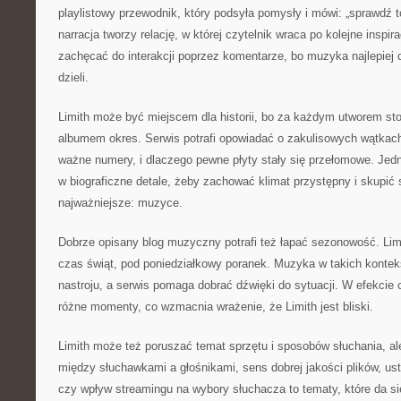
playlistowy przewodnik, który podsyła pomysły i mówi: „sprawdź t
narracja tworzy relację, w której czytelnik wraca po kolejne inspi
zachęcać do interakcji poprzez komentarze, bo muzyka najlepiej d
dzieli.
Limith może być miejscem dla historii, bo za każdym utworem st
albumem okres. Serwis potrafi opowiadać o zakulisowych wątkach
ważne numery, i dlaczego pewne płyty stały się przełomowe. Jed
w biograficzne detale, żeby zachować klimat przystępny i skupić 
najważniejsze: muzyce.
Dobrze opisany blog muzyczny potrafi też łapać sezonowość. Lim
czas świąt, pod poniedziałkowy poranek. Muzyka w takich kontek
nastroju, a serwis pomaga dobrać dźwięki do sytuacji. W efekcie 
różne momenty, co wzmacnia wrażenie, że Limith jest bliski.
Limith może też poruszać temat sprzętu i sposobów słuchania, ale
między słuchawkami a głośnikami, sens dobrej jakości plików, us
czy wpływ streamingu na wybory słuchacza to tematy, które da si