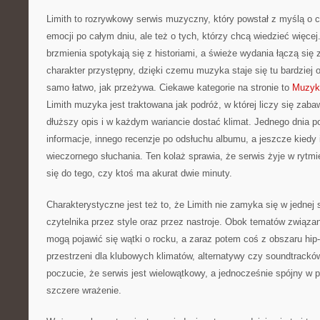
Limith to rozrywkowy serwis muzyczny, który powstał z myślą o 
emocji po całym dniu, ale też o tych, którzy chcą wiedzieć więcej
brzmienia spotykają się z historiami, a świeże wydania łączą się
charakter przystępny, dzięki czemu muzyka staje się tu bardziej o
samo łatwo, jak przeżywa. Ciekawe kategorie na stronie to
Muzyk
Limith muzyka jest traktowana jak podróż, w której liczy się zaba
dłuższy opis i w każdym wariancie dostać klimat. Jednego dnia po
informacje, innego recenzje po odsłuchu albumu, a jeszcze kiedy i
wieczornego słuchania. Ten kolaż sprawia, że serwis żyje w rytmie
się do tego, czy ktoś ma akurat dwie minuty.
Charakterystyczne jest też to, że Limith nie zamyka się w jednej 
czytelnika przez style oraz przez nastroje. Obok tematów związ
mogą pojawić się wątki o rocku, a zaraz potem coś z obszaru hip-
przestrzeni dla klubowych klimatów, alternatywy czy soundtrackó
poczucie, że serwis jest wielowątkowy, a jednocześnie spójny w po
szczere wrażenie.