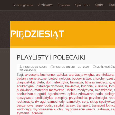
Archiwum
Sprite
Tagi
Strona główna
Śpiączka
Spis Treści
PIĘDZIESIĄT
PLAYLISTY I POLECAJKI
POSTED BY ADMIN
POSTED ON LUT - 21 - 2026
MOŻLIWOŚĆ 
WYŁĄCZONA
Tagi:
akcesoria kuchenne
,
apteka
,
aranżacja wnętrz
,
architektura
badania genetyczne
,
biotechnologia
,
budownictwo
,
choroby
,
częś
diagnostyka
,
dieta
,
dom
,
elektryka
,
farmacja
,
fitness medyczny
,
g
edukacyjne
,
instalacje domowe
,
kawiarnie
,
kuchnia
,
kulinaria
,
lot
budowlane
,
materiały medyczne
,
Meble
,
medycyna
,
mieszkanie
,
odchudzanie
,
ogród
,
ogrodnictwo
,
opieka zdrowotna
,
patio
,
pielęgn
spożywcze
,
profilaktyka
,
przepisy
,
przychodnia
,
psychologia
,
rece
restauracje
,
rtv agd
,
samochody
,
samoloty
,
sery
,
sklep spożywcz
benzynowe
,
superfoods
,
szpital
,
tarasy
,
transport
,
transport lotnic
wodociągi
,
wyposażenie kuchni
,
wyposażenie wnętrz
,
zabawa
,
za
żywienie
,
zdrowie