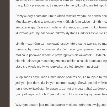
trasy, który przypomina, że muzyka to nie tylko plik, ale też spotk
Rozrywkowy charakter Limith widać również w tym, że serwis chę
Muzyka żyje dziś w towarzystwie krótkich form wideo i Limith mo
się przenikają. Czasem chodzi o hit z sieci, a czasem o kontro
kluczowe jest, by zachować zdrowy dystans i jednocześnie nie z
Limith może również inspirować osoby, które same tworzą, bo mu
miejsce, by mówić o pisaniu tekstów. Tego typu opowieści nie m
można je podawać w formie przystępnych ciekawostek. Czytelnik 
się mix, dlaczego mastering zmienia odbiór, albo jak aranżacja w
staje się wtedy nie tylko rozrywką, ale też źródłem inspiracji.
W opisach i artykułach Limith może podkreślać, że muzyka to tak
jednych jest tłem, dla innych centrum uwagi. Serwis potrafi mówić
ton z dociekliwością. To sprawia, że treści mogą trafiać zarówno 
„wszystkiego po trochu”, jak i do tych, którzy śledzą wydawnictwa
Ważnym atutem jest też budowanie miejsca, które ma swoją energ