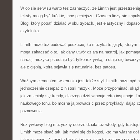
W opisie serwisu warto też zaznaczyć, że Limith jest przestrzeni
teksty mogą być krótkie, inne pełniejsze. Czasem liczy się impul
Blog, który potrafi działać w obu trybach, jest elastyczny i dopas
czytelnika.
Limith może też budować poczucie, że muzyka to język, którym 
mogą zahaczać o to, jak dany utwór działa na nastrój, jak pomaga
narracji muzyka przestaje być tylko rozrywką, a staje się towarzy
ale z głębią, która pojawia się naturalnie, bez patosu.
Ważnym elementem wizerunku jest także styl: Limith może być 
jednocześnie czerpać z historii muzyki. Może przypominać, skąd 
jak zmieniały się trendy, dlaczego dziś wracają retro inspiracje.
naukowego tonu, bo można ją prowadzić przez przykłady, dając c
poznawania.
Rozrywkowy blog muzyczny dobrze działa też wtedy, gdy traktuje 
Limith może pisać tak, jak mówi się do kogoś, kto ma własne doś
tylko inspiruje. Zamiast stawiać kropkę, często zostawia przestrz