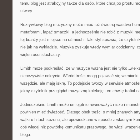
temu blog jest atrakcyjny także dla osób, które chcą po prostu m
utwory.
Rozrywkowy blog muzyczny może mieć też świetną warstwę humo
metaforami, łapać smaczki, a jednocześnie nie robić z muzyki m
tej branży jest miejsce na uśmiech. Taki styl sprawia, że czytelni
nie jak na wykładzie. Muzyka zyskuje wtedy wymiar codzienny, czy
większości słuchaczy.
Limith może podkreślać, że w muzyce ważna jest nie tylko „wielka
nieoczywiste odkrycia. Wśród treści mogą pojawiać się wzmianki 
wszędzie, ale mają iskrę. To podejście tworzy w serwisie atmosfe
jakby czytelnik przeglądał muzyczną kolekcję i co chwilę trafiał n
Jednocześnie Limith może umiejętnie równoważyć nisze i mainst
powinien mieć świeżość. Dlatego obok treści o mniej znanych art
wątki o hitach sezonu, ale opowiedziane w sposób z własnym kom
coś więcej niż powtórkę komunikatu prasowego, bo widzi wrażeni
bloga.