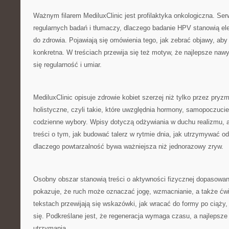
Ważnym filarem MediluxClinic jest profilaktyka onkologiczna. Se
regularnych badań i tłumaczy, dlaczego badanie HPV stanowią el
do zdrowia. Pojawiają się omówienia tego, jak zebrać objawy, aby 
konkretna. W treściach przewija się też motyw, że najlepsze nawyk
się regularność i umiar.
MediluxClinic opisuje zdrowie kobiet szerzej niż tylko przez pryzm
holistyczne, czyli takie, które uwzględnia hormony, samopoczuci
codzienne wybory. Wpisy dotyczą odżywiania w duchu realizmu, a
treści o tym, jak budować talerz w rytmie dnia, jak utrzymywać o
dlaczego powtarzalność bywa ważniejsza niż jednorazowy zryw.
Osobny obszar stanowią treści o aktywności fizycznej dopasowan
pokazuje, że ruch może oznaczać jogę, wzmacnianie, a także ćw
tekstach przewijają się wskazówki, jak wracać do formy po ciąży,
się. Podkreślane jest, że regeneracja wymaga czasu, a najlepsze s
utrzymania.