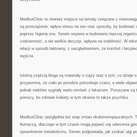
MediluxClinic to również miejsce na tematy związane z równow
są przeciążenie, wpływ stresu na sen oraz sposoby, by budować
poprzez higienę snu. Serwis wspiera w budowaniu lepszej organiza
codzienność, a nie wielkie decyzje, wpływa na stabilność. W teks
relacji w sposób taktowny, z uwzględnieniem, że komfort i bezp
wyjścia.
Istotną częścią bloga są materiały o ciąży oraz o tym, co dzieje s
przypomina, że ciało po porodzie potrzebuje czasu, a wiele obja
jednak niektóre sygnały warto omówić z lekarzem. Poruszane są 
pomocy, bo zdrowie kobiety w tym okresie to także psychika.
MediluxClinic uwzględnia też etap zmian okołomenopauzalnych. 
tłumaczą, dlaczego w tym czasie mogą pojawić się uderzenia gor
spowolnienie metabolizmu. Serwis podpowiada, jak szukać ulgi 