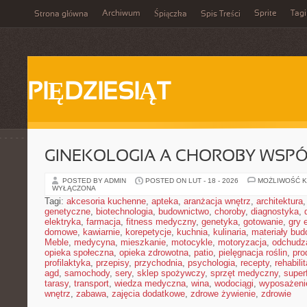
Archiwum
Sprite
Tagi
Strona główna
Śpiączka
Spis Treści
PIĘDZIESIĄT
GINEKOLOGIA A CHOROBY WSPÓŁ
POSTED BY ADMIN
POSTED ON LUT - 18 - 2026
MOŻLIWOŚĆ 
WYŁĄCZONA
Tagi:
akcesoria kuchenne
,
apteka
,
aranżacja wnętrz
,
architektura
genetyczne
,
biotechnologia
,
budownictwo
,
choroby
,
diagnostyka
,
elektryka
,
farmacja
,
fitness medyczny
,
genetyka
,
gotowanie
,
gry 
domowe
,
kawiarnie
,
korepetycje
,
kuchnia
,
kulinaria
,
materiały bud
Meble
,
medycyna
,
mieszkanie
,
motocykle
,
motoryzacja
,
odchudz
opieka społeczna
,
opieka zdrowotna
,
patio
,
pielęgnacja roślin
,
pro
profilaktyka
,
przepisy
,
przychodnia
,
psychologia
,
recepty
,
rehabili
agd
,
samochody
,
sery
,
sklep spożywczy
,
sprzęt medyczny
,
super
tarasy
,
transport
,
wiedza medyczna
,
wina
,
wodociągi
,
wyposażeni
wnętrz
,
zabawa
,
zajęcia dodatkowe
,
zdrowe żywienie
,
zdrowie