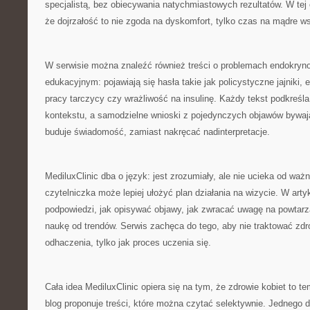
specjalistą, bez obiecywania natychmiastowych rezultatów. W te
że dojrzałość to nie zgoda na dyskomfort, tylko czas na mądre ws
W serwisie można znaleźć również treści o problemach endokryno
edukacyjnym: pojawiają się hasła takie jak policystyczne jajniki,
pracy tarczycy czy wrażliwość na insulinę. Każdy tekst podkreś
kontekstu, a samodzielne wnioski z pojedynczych objawów bywaj
buduje świadomość, zamiast nakręcać nadinterpretacje.
MediluxClinic dba o język: jest zrozumiały, ale nie ucieka od ważn
czytelniczka może lepiej ułożyć plan działania na wizycie. W arty
podpowiedzi, jak opisywać objawy, jak zwracać uwagę na powtarz
naukę od trendów. Serwis zachęca do tego, aby nie traktować zdro
odhaczenia, tylko jak proces uczenia się.
Cała idea MediluxClinic opiera się na tym, że zdrowie kobiet to t
blog proponuje treści, które można czytać selektywnie. Jednego d