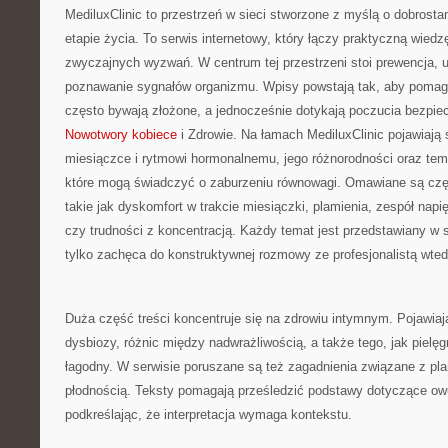
MediluxClinic to przestrzeń w sieci stworzone z myślą o dobros
etapie życia. To serwis internetowy, który łączy praktyczną wied
zwyczajnych wyzwań. W centrum tej przestrzeni stoi prewencja,
poznawanie sygnałów organizmu. Wpisy powstają tak, aby pomag
często bywają złożone, a jednocześnie dotykają poczucia bezpie
Nowotwory kobiece
i Zdrowie. Na łamach MediluxClinic pojawiają 
miesiączce i rytmowi hormonalnemu, jego różnorodności oraz tem
które mogą świadczyć o zaburzeniu równowagi. Omawiane są czę
takie jak dyskomfort w trakcie miesiączki, plamienia, zespół na
czy trudności z koncentracją. Każdy temat jest przedstawiany w s
tylko zachęca do konstruktywnej rozmowy ze profesjonalistą wtedy
Duża część treści koncentruje się na zdrowiu intymnym. Pojawiaj
dysbiozy, różnic między nadwrażliwością, a także tego, jak pie
łagodny. W serwisie poruszane są też zagadnienia związane z pl
płodnością. Teksty pomagają prześledzić podstawy dotyczące owu
podkreślając, że interpretacja wymaga kontekstu.