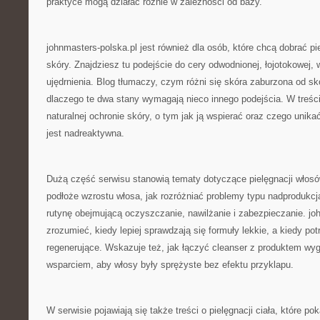
praktyce mogą działać różnie w zależności od bazy.
johnmasters-polska.pl jest również dla osób, które chcą dobrać pi
skóry. Znajdziesz tu podejście do cery odwodnionej, łojotokowej, 
ujędrnienia. Blog tłumaczy, czym różni się skóra zaburzona od skór
dlaczego te dwa stany wymagają nieco innego podejścia. W treści
naturalnej ochronie skóry, o tym jak ją wspierać oraz czego unika
jest nadreaktywna.
Dużą część serwisu stanowią tematy dotyczące pielęgnacji włosów
podłoże wzrostu włosa, jak rozróżniać problemy typu nadprodukc
rutynę obejmującą oczyszczanie, nawilżanie i zabezpieczanie. j
zrozumieć, kiedy lepiej sprawdzają się formuły lekkie, a kiedy po
regenerujące. Wskazuje też, jak łączyć cleanser z produktem wy
wsparciem, aby włosy były sprężyste bez efektu przyklapu.
W serwisie pojawiają się także treści o pielęgnacji ciała, które po