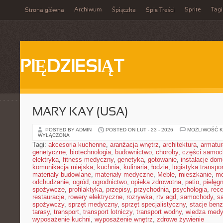
Archiwum
Sprite
Tagi
Strona główna
Śpiączka
Spis Treści
PIĘDZIESIĄT
MARY KAY (USA)
POSTED BY ADMIN
POSTED ON LUT - 23 - 2026
MOŻLIWOŚĆ 
WYŁĄCZONA
Tagi:
akcesoria kuchenne
,
aranżacja wnętrz
,
architektura
,
armatur
genetyczne
,
biotechnologia
,
budownictwo
,
choroby
,
części samo
elektryka
,
fitness medyczny
,
genetyka
,
gotowanie
,
instalacje do
komunikacja miejska
,
kuchnia
,
kulinaria
,
łodzie
,
logistyka transpo
materiały budowlane
,
materiały medyczne
,
Meble
,
mieszkanie
,
mo
odchudzanie
,
ogród
,
ogrodnictwo
,
opieka zdrowotna
,
patio
,
pielęgn
spożywcze
,
profilaktyka
,
przepisy
,
przychodnia
,
psychologia
,
rece
restauracje
,
rowery elektryczne
,
rozrywka
,
rtv agd
,
samochody
,
s
spożywczy
,
sprzęt medyczny
,
sprzęt specjalistyczny
,
stacje ben
tarasy
,
transport
,
transport lotniczy
,
transport wodny
,
wiedza med
wyposażenie kuchni
,
wyposażenie wnętrz
,
zdrowe żywienie