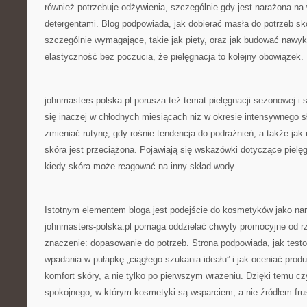
również potrzebuje odżywienia, szczególnie gdy jest narażona na 
detergentami. Blog podpowiada, jak dobierać masła do potrzeb sk
szczególnie wymagające, takie jak pięty, oraz jak budować nawyki
elastyczność bez poczucia, że pielęgnacja to kolejny obowiązek.
johnmasters-polska.pl porusza też temat pielęgnacji sezonowej i 
się inaczej w chłodnych miesiącach niż w okresie intensywnego s
zmieniać rutynę, gdy rośnie tendencja do podrażnień, a także jak
skóra jest przeciążona. Pojawiają się wskazówki dotyczące pielę
kiedy skóra może reagować na inny skład wody.
Istotnym elementem bloga jest podejście do kosmetyków jako narz
johnmasters-polska.pl pomaga oddzielać chwyty promocyjne od rz
znaczenie: dopasowanie do potrzeb. Strona podpowiada, jak tes
wpadania w pułapkę „ciągłego szukania ideału” i jak oceniać prod
komfort skóry, a nie tylko po pierwszym wrażeniu. Dzięki temu cz
spokojnego, w którym kosmetyki są wsparciem, a nie źródłem frus