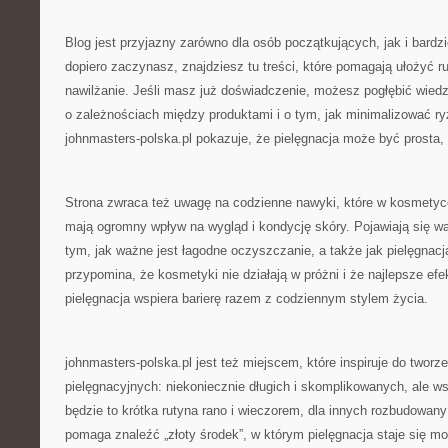
Blog jest przyjazny zarówno dla osób początkujących, jak i bard
dopiero zaczynasz, znajdziesz tu treści, które pomagają ułożyć r
nawilżanie. Jeśli masz już doświadczenie, możesz pogłębić wiedz
o zależnościach między produktami i o tym, jak minimalizować ryz
johnmasters-polska.pl pokazuje, że pielęgnacja może być prosta
Strona zwraca też uwagę na codzienne nawyki, które w kosmetyc
mają ogromny wpływ na wygląd i kondycję skóry. Pojawiają się wąt
tym, jak ważne jest łagodne oczyszczanie, a także jak pielęgnacj
przypomina, że kosmetyki nie działają w próżni i że najlepsze efe
pielęgnacja wspiera barierę razem z codziennym stylem życia.
johnmasters-polska.pl jest też miejscem, które inspiruje do tworz
pielęgnacyjnych: niekoniecznie długich i skomplikowanych, ale ws
będzie to krótka rutyna rano i wieczorem, dla innych rozbudowan
pomaga znaleźć „złoty środek”, w którym pielęgnacja staje się mo