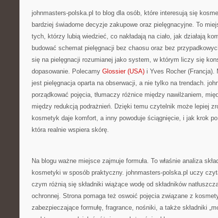
johnmasters-polska.pl to blog dla osób, które interesują się kos
bardziej świadome decyzje zakupowe oraz pielęgnacyjne. To miej
tych, którzy lubią wiedzieć, co nakładają na ciało, jak działają ko
budować schemat pielęgnacji bez chaosu oraz bez przypadkowyc
się na pielęgnacji rozumianej jako system, w którym liczy się kon
dopasowanie. Polecamy
Glossier (USA)
i Yves Rocher (Francja)
jest pielęgnacja oparta na obserwacji, a nie tylko na trendach. j
porządkować pojęcia, tłumaczy różnice między nawilżaniem, mię
między redukcją podrażnień. Dzięki temu czytelnik może lepiej z
kosmetyk daje komfort, a inny powoduje ściągnięcie, i jak krok po
która realnie wspiera skórę.
Na blogu ważne miejsce zajmuje formuła. To właśnie analiza skł
kosmetyki w sposób praktyczny. johnmasters-polska.pl uczy czyta
czym różnią się składniki wiążące wodę od składników natłuszcz
ochronnej. Strona pomaga też oswoić pojęcia związane z kosmety
zabezpieczające formułę, fragrance, nośniki, a także składniki „mo