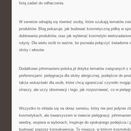
listą zadań do odhaczenia.
W serwisie odnajdą się również osoby, które szukają tematów zwi
produktów. Blog pokazuje, jak budować kosmetyczną półkę w spos
dublowania produktów, oraz jak wybierać kosmetyki wielozadaniow
rutyny. Dla wielu osób to ważne, bo pozwala połączyć świadome 
skóry i włosów.
Dodatkowo johnmasters-polska.pl dotyka tematów związanych z w
preferencjami: pielęgnacja dla skóry alergicznej, podejście do pr
także wskazówki dla osób, które chcą ograniczać czynniki mogące
straszy, ale uczy obserwacji i tego, jak rozpoznawać, co w pielęgna
Wszystko to składa się na obraz serwisu, który nie jest jedynie z
kosmetykach, ale towarzyszem w świecie pielęgnacji. johnmaster
wiedzę, wspiera w wyborach, inspiruje do spokojnego podejścia i
budować poprzez konsekwencję. To miejsce, w którym kosmetyki