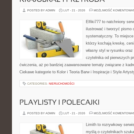
KRAJOBRAZ I PRZYRODA
POSTED BY ADMIN
LUT - 21 - 2026
MOŻLIWOŚĆ KOMENTOWA
Elfiki777 to natchniony ser
ilustrować i tworzyć pismo
systematyczny. To miejsce 
którzy kochają kreskę, cen
własny styl w rysunku oraz
czytelnika od pierwszych pr
ćwiczenia, aż po bardziej zaawansowane tematy związane z kadr
Ciekawe kategorie to Kolor i Teoria Barw i Inspiracje i Style Arty
CATEGORIES:
NIERUCHOMOŚCI
PLAYLISTY I POLECAJKI
POSTED BY ADMIN
LUT - 21 - 2026
MOŻLIWOŚĆ KOMENTOWA
Limith to rozrywkowy serwi
myślą o czytelnikach szuk