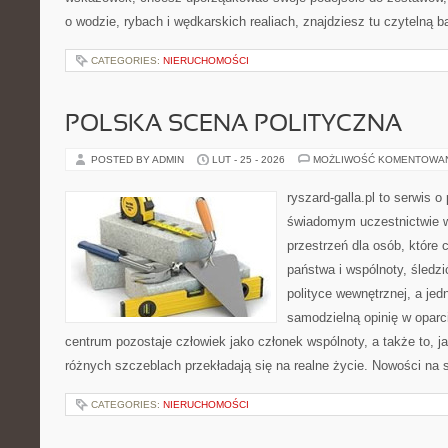
o wodzie, rybach i wędkarskich realiach, znajdziesz tu czytelną 
CATEGORIES:
NIERUCHOMOŚCI
POLSKA SCENA POLITYCZNA
POSTED BY ADMIN
LUT - 25 - 2026
MOŻLIWOŚĆ KOMENTOWA
ryszard-galla.pl to serwis o 
świadomym uczestnictwie w
przestrzeń dla osób, któr
państwa i wspólnoty, śledz
polityce wewnętrznej, a je
samodzielną opinię w oparci
centrum pozostaje człowiek jako członek wspólnoty, a także to, 
różnych szczeblach przekładają się na realne życie. Nowości na s
CATEGORIES:
NIERUCHOMOŚCI