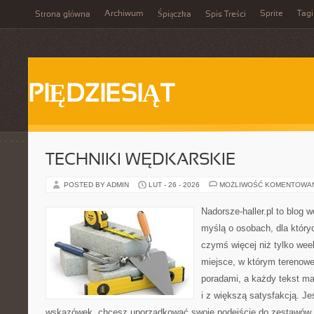
Archiwum
Sprite
Tagi
Strona główna
Śpiączka
Spis Treści
PIĘDZIESIĄT
TECHNIKI WĘDKARSKIE
POSTED BY ADMIN
LUT - 26 - 2026
MOŻLIWOŚĆ KOMENTOWA
Nadorsze-haller.pl to blog w
myślą o osobach, dla który
czymś więcej niż tylko we
miejsce, w którym terenowe
poradami, a każdy tekst ma
i z większą satysfakcją. J
wskazówek, chcesz uporządkować swoje podejście do zestawów, a