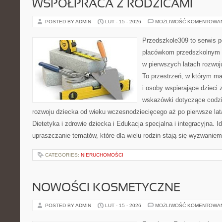
WSPÓŁPRACA Z RODZICAMI
POSTED BY ADMIN
LUT - 15 - 2026
MOŻLIWOŚĆ KOMENTOWA
Przedszkole309 to serwis 
placówkom przedszkolnym o
w pierwszych latach rozwo
To przestrzeń, w którym ma
i osoby wspierające dzieci 
wskazówki dotyczące codz
rozwoju dziecka od wieku wczesnodziecięcego aż po pierwsze lat
Dietetyka i zdrowie dziecka i Edukacja specjalna i integracyjna. I
upraszczanie tematów, które dla wielu rodzin stają się wyzwaniem
CATEGORIES:
NIERUCHOMOŚCI
NOWOŚCI KOSMETYCZNE
POSTED BY ADMIN
LUT - 15 - 2026
MOŻLIWOŚĆ KOMENTOWA