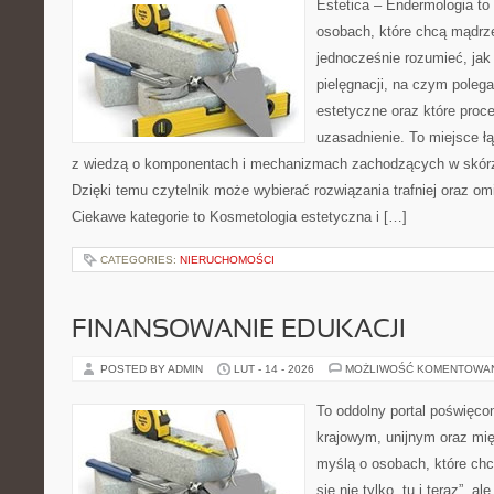
Estetica – Endermologia to
osobach, które chcą mądrze
jednocześnie rozumieć, jak 
pielęgnacji, na czym poleg
estetyczne oraz które proc
uzasadnienie. To miejsce ł
z wiedzą o komponentach i mechanizmach zachodzących w skórze
Dzięki temu czytelnik może wybierać rozwiązania trafniej oraz omi
Ciekawe kategorie to Kosmetologia estetyczna i […]
CATEGORIES:
NIERUCHOMOŚCI
FINANSOWANIE EDUKACJI
POSTED BY ADMIN
LUT - 14 - 2026
MOŻLIWOŚĆ KOMENTOWA
To oddolny portal poświęcon
krajowym, unijnym oraz mi
myślą o osobach, które chc
się nie tylko „tu i teraz”, a