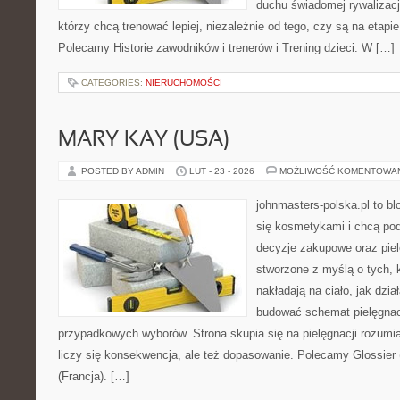
duchu świadomej rywalizacji
którzy chcą trenować lepiej, niezależnie od tego, czy są na etapi
Polecamy Historie zawodników i trenerów i Trening dzieci. W […]
CATEGORIES:
NIERUCHOMOŚCI
MARY KAY (USA)
POSTED BY ADMIN
LUT - 23 - 2026
MOŻLIWOŚĆ KOMENTOWA
johnmasters-polska.pl to blo
się kosmetykami i chcą po
decyzje zakupowe oraz piel
stworzone z myślą o tych, k
nakładają na ciało, jak dzia
budować schemat pielęgnac
przypadkowych wyborów. Strona skupia się na pielęgnacji rozumi
liczy się konsekwencja, ale też dopasowanie. Polecamy Glossier
(Francja). […]