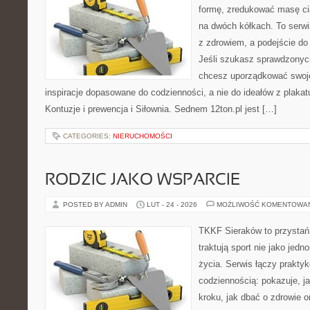
formę, zredukować masę cia
na dwóch kółkach. To serwis
z zdrowiem, a podejście do 
Jeśli szukasz sprawdzonych
chcesz uporządkować swoje 
inspiracje dopasowane do codzienności, a nie do ideałów z plakat
Kontuzje i prewencja i Siłownia. Sednem 12ton.pl jest […]
CATEGORIES:
NIERUCHOMOŚCI
RODZIC JAKO WSPARCIE
POSTED BY ADMIN
LUT - 24 - 2026
MOŻLIWOŚĆ KOMENTOWA
TKKF Sieraków to przystań i
traktują sport nie jako jedn
życia. Serwis łączy praktyk
codziennością: pokazuje, j
kroku, jak dbać o zdrowie o