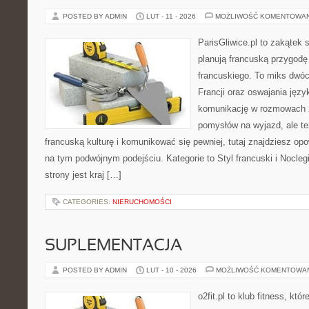
POSTED BY ADMIN
LUT - 11 - 2026
MOŻLIWOŚĆ KOMENTOWA
ParisGliwice.pl to zakątek 
planują francuską przygodę
francuskiego. To miks dwó
Francji oraz oswajania język
komunikację w rozmowach z
pomysłów na wyjazd, ale t
francuską kulturę i komunikować się pewniej, tutaj znajdziesz o
na tym podwójnym podejściu. Kategorie to Styl francuski i Noclegi
strony jest kraj […]
CATEGORIES:
NIERUCHOMOŚCI
SUPLEMENTACJA
POSTED BY ADMIN
LUT - 10 - 2026
MOŻLIWOŚĆ KOMENTOWA
o2fit.pl to klub fitness, któ