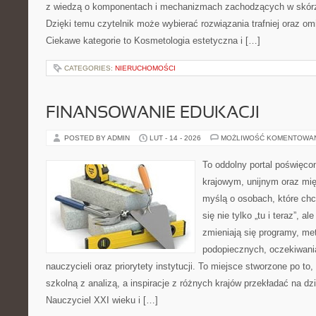
z wiedzą o komponentach i mechanizmach zachodzących w skórze
Dzięki temu czytelnik może wybierać rozwiązania trafniej oraz omi
Ciekawe kategorie to Kosmetologia estetyczna i […]
CATEGORIES:
NIERUCHOMOŚCI
FINANSOWANIE EDUKACJI
POSTED BY ADMIN
LUT - 14 - 2026
MOŻLIWOŚĆ KOMENTOWA
To oddolny portal poświęcon
krajowym, unijnym oraz mi
myślą o osobach, które chc
się nie tylko „tu i teraz”, a
zmieniają się programy, me
podopiecznych, oczekiwani
nauczycieli oraz priorytety instytucji. To miejsce stworzone po to
szkolną z analizą, a inspiracje z różnych krajów przekładać na dz
Nauczyciel XXI wieku i […]