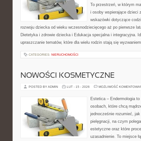
To przestrzeń, w którym ma
i osoby wspierające dzieci 
wskazówki dotyczące codz
rozwoju dziecka od wieku wczesnodziecięcego aż po pierwsze lat
Dietetyka i zdrowie dziecka i Edukacja specjalna i integracyjna. I
upraszczanie tematów, które dla wielu rodzin stają się wyzwaniem
CATEGORIES:
NIERUCHOMOŚCI
NOWOŚCI KOSMETYCZNE
POSTED BY ADMIN
LUT - 15 - 2026
MOŻLIWOŚĆ KOMENTOWA
Estetica – Endermologia to
osobach, które chcą mądrze
jednocześnie rozumieć, jak 
pielęgnacji, na czym poleg
estetyczne oraz które proc
uzasadnienie. To miejsce ł