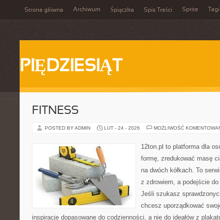
Archiwum
Sprite
Tagi
Strona główna
Śpiączka
Spis Treści
PIĘDZIESIĄT
FITNESS
POSTED BY ADMIN
LUT - 24 - 2026
MOŻLIWOŚĆ KOMENTOWA
12ton.pl to platforma dla o
formę, zredukować masę cia
na dwóch kółkach. To serwis
z zdrowiem, a podejście do 
Jeśli szukasz sprawdzonych
chcesz uporządkować swoje 
inspiracje dopasowane do codzienności, a nie do ideałów z plakat