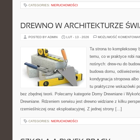
CATEGORIES:
NIERUCHOMOŚCI
DREWNO W ARCHITEKTURZE ŚWI
POSTED BY ADMIN
LUT - 13 - 2026
MOŻLIWOŚĆ KOMENTOWA
Ta strona to kompleksowy 
temu, co w praktyce robi na
nośnych: drew-nu do budowy.
budowa domu, odświeżenie,
kondygnacja stropowa albo d
tu praktyczne wskazówki p
bez zbędnej teorii. Polecamy kategorie Domy Drewniane i Wykońc
Drewniane. Rdzeniem serwisu jest drewno widziane z kilku perspek
rzemieślniczej oraz eksploatacyjnej. Z jednej strony […]
CATEGORIES:
NIERUCHOMOŚCI