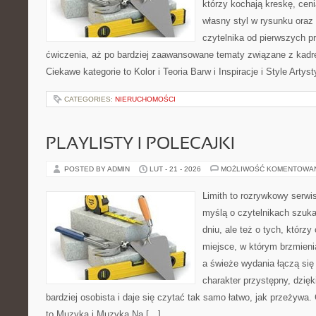
którzy kochają kreskę, cen
własny styl w rysunku oraz
czytelnika od pierwszych pr
ćwiczenia, aż po bardziej zaawansowane tematy związane z kadr
Ciekawe kategorie to Kolor i Teoria Barw i Inspiracje i Style Arty
CATEGORIES:
NIERUCHOMOŚCI
PLAYLISTY I POLECAJKI
POSTED BY ADMIN
LUT - 21 - 2026
MOŻLIWOŚĆ KOMENTOWA
Limith to rozrywkowy serwi
myślą o czytelnikach szuk
dniu, ale też o tych, którzy
miejsce, w którym brzmienia
a świeże wydania łączą się
charakter przystępny, dzię
bardziej osobista i daje się czytać tak samo łatwo, jak przeżywa.
to Muzyka i Muzyka Na […]