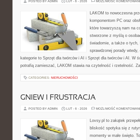
POSTED BY ADMIN
LUT - 6 - 2026
MOŻLIWOŚĆ KOMENTOWAN
LAKOM to nowoczesna prze
komponentom PC oraz obsłu
które towarzyszą nam na co
stworzone z myślą o osobac
świadomie, a także o tych, 
sprawdzonej porady wtedy, 
kategorie to Sprzęt dla twórców i AI i Sprzęt dla twórców i AI. W 
potrafią zamieszać, LAKOM stawia na czytelność i rzetelność. Z
CATEGORIES:
NIERUCHOMOŚCI
GNIEW I FRUSTRACJA
POSTED BY ADMIN
LUT - 6 - 2026
MOŻLIWOŚĆ KOMENTOWAN
Lovsy.pl to zakątek przepe
bliskość spotyka się z ruty
momenty w małe święto. To 