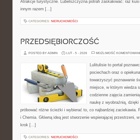
Atrakcje turystyczne. Lubelszczyzna potrafi zaskakiwać: raz kus
innym razem […]
CATEGORIES:
NIERUCHOMOŚCI
PRZEDSIĘBIORCZOŚĆ
POSTED BY ADMIN
LUT - 5 - 2026
MOŻLIWOŚĆ KOMENTOWAN
Lulitulisie to portal pozna
pociechach oraz o opiekuna
towarzyszyć poznawanie św
miejsce, w którym wiedza 
codzienne zajęcia zamieniaj
naukę z wyobraźnią, dzięk
próbować różne ścieżki i wybierać to, co najbardziej zaciekawia
i Chemia. Główną ideą jest stworzenie wspierającej przestrzeni, w
krok […]
CATEGORIES:
NIERUCHOMOŚCI