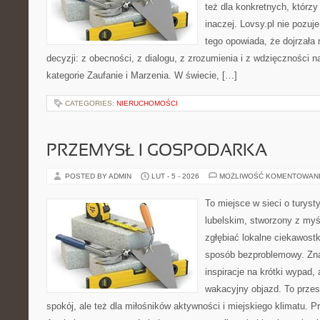
też dla konkretnych, którz
inaczej. Lovsy.pl nie pozuj
tego opowiada, że dojrzała 
decyzji: z obecności, z dialogu, z zrozumienia i z wdzięczności 
kategorie Zaufanie i Marzenia. W świecie, […]
CATEGORIES:
NIERUCHOMOŚCI
PRZEMYSŁ I GOSPODARKA
POSTED BY ADMIN
LUT - 5 - 2026
MOŻLIWOŚĆ KOMENTOWAN
To miejsce w sieci o turys
lubelskim, stworzony z myśl
zgłębiać lokalne ciekawost
sposób bezproblemowy. Znaj
inspiracje na krótki wypad,
wakacyjny objazd. To przest
spokój, ale też dla miłośników aktywności i miejskiego klimatu. P