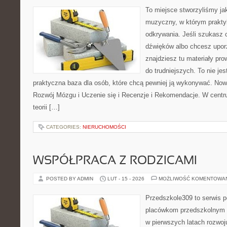
To miejsce stworzyliśmy ja
muzyczny, w którym praktyk
odkrywania. Jeśli szukasz c
dźwięków albo chcesz upo
znajdziesz tu materiały pr
do trudniejszych. To nie je
praktyczna baza dla osób, które chcą pewniej ją wykonywać. Now
Rozwój Mózgu i Uczenie się i Recenzje i Rekomendacje. W cent
teorii […]
CATEGORIES:
NIERUCHOMOŚCI
WSPÓŁPRACA Z RODZICAMI
POSTED BY ADMIN
LUT - 15 - 2026
MOŻLIWOŚĆ KOMENTOWA
Przedszkole309 to serwis 
placówkom przedszkolnym o
w pierwszych latach rozwo