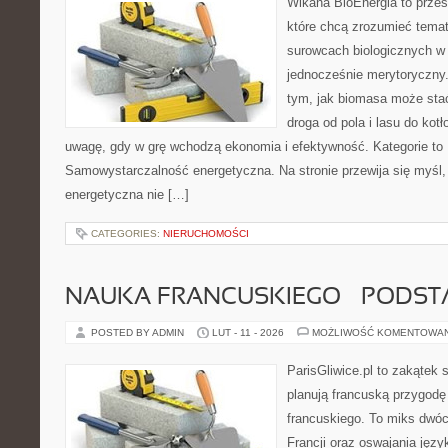
Wikana BioEnergia to przes
które chcą zrozumieć temat 
surowcach biologicznych w
jednocześnie merytoryczny.
tym, jak biomasa może stać
droga od pola i lasu do kot
uwagę, gdy w grę wchodzą ekonomia i efektywność. Kategorie to 
Samowystarczalność energetyczna. Na stronie przewija się myśl,
energetyczna nie […]
CATEGORIES:
NIERUCHOMOŚCI
NAUKA FRANCUSKIEGO – PODS
POSTED BY ADMIN
LUT - 11 - 2026
MOŻLIWOŚĆ KOMENTOWA
ParisGliwice.pl to zakątek 
planują francuską przygodę
francuskiego. To miks dwó
Francji oraz oswajania język