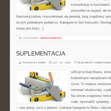
komunikację w rozmowach z
pomysłów na wyjazd, ale t
francuską kulturę i komunikować się pewniej, tutaj znajdziesz o
na tym podwójnym podejściu. Kategorie to Styl francuski i Noclegi
strony jest kraj […]
CATEGORIES:
NIERUCHOMOŚCI
SUPLEMENTACJA
POSTED BY ADMIN
LUT - 10 - 2026
MOŻLIWOŚĆ KOMENTOWA
o2fit.pl to klub fitness, któ
konkretnymi narzędziami do
życia. To miejsce stworzon
trenować skuteczniej, a jed
Na stronie znajdziesz treś
ciało, wysmuklić sylwetkę,
— bez presji, za to z planem. Ciekawe kategorie to Dieta i odżywia