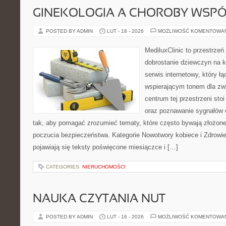
GINEKOLOGIA A CHOROBY WSPÓŁ
POSTED BY ADMIN
LUT - 18 - 2026
MOŻLIWOŚĆ KOMENTOWA
MediluxClinic to przestrzeń
dobrostanie dziewczyn na k
serwis internetowy, który ł
wspierającym tonem dla z
centrum tej przestrzeni st
oraz poznawanie sygnałów 
tak, aby pomagać zrozumieć tematy, które często bywają złożone
poczucia bezpieczeństwa. Kategorie Nowotwory kobiece i Zdrowie
pojawiają się teksty poświęcone miesiączce i […]
CATEGORIES:
NIERUCHOMOŚCI
NAUKA CZYTANIA NUT
POSTED BY ADMIN
LUT - 16 - 2026
MOŻLIWOŚĆ KOMENTOWA