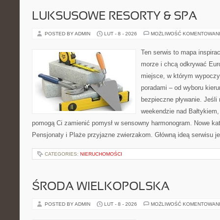
LUKSUSOWE RESORTY & SPA
POSTED BY ADMIN
LUT - 8 - 2026
MOŻLIWOŚĆ KOMENTOWAN
Ten serwis to mapa inspirac
morze i chcą odkrywać Euro
miejsce, w którym wypoczy
poradami – od wyboru kieru
bezpieczne pływanie. Jeśl
weekendzie nad Bałtykiem, z
pomogą Ci zamienić pomysł w sensowny harmonogram. Nowe kateg
Pensjonaty i Plaże przyjazne zwierzakom. Główną ideą serwisu je
CATEGORIES:
NIERUCHOMOŚCI
ŚRODA WIELKOPOLSKA
POSTED BY ADMIN
LUT - 8 - 2026
MOŻLIWOŚĆ KOMENTOWAN