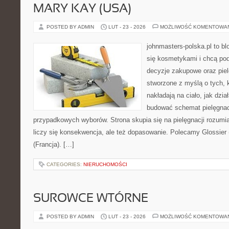
MARY KAY (USA)
POSTED BY ADMIN
LUT - 23 - 2026
MOŻLIWOŚĆ KOMENTOWA
johnmasters-polska.pl to blo
się kosmetykami i chcą po
decyzje zakupowe oraz piel
stworzone z myślą o tych, k
nakładają na ciało, jak dzia
budować schemat pielęgnac
przypadkowych wyborów. Strona skupia się na pielęgnacji rozumi
liczy się konsekwencja, ale też dopasowanie. Polecamy Glossier
(Francja). […]
CATEGORIES:
NIERUCHOMOŚCI
SUROWCE WTÓRNE
POSTED BY ADMIN
LUT - 23 - 2026
MOŻLIWOŚĆ KOMENTOWA