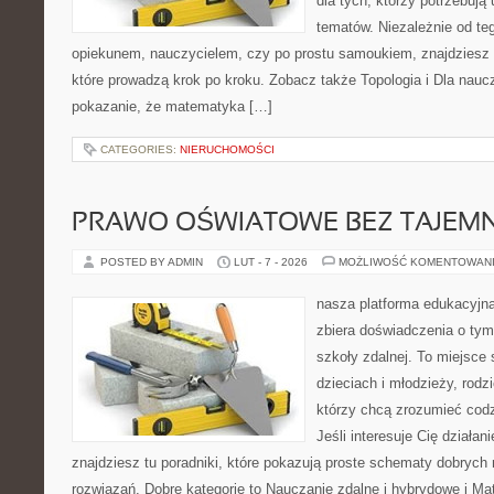
dla tych, którzy potrzebują
tematów. Niezależnie od te
opiekunem, nauczycielem, czy po prostu samoukiem, znajdziesz
które prowadzą krok po kroku. Zobacz także Topologia i Dla nauczy
pokazanie, że matematyka […]
CATEGORIES:
NIERUCHOMOŚCI
PRAWO OŚWIATOWE BEZ TAJEMN
POSTED BY ADMIN
LUT - 7 - 2026
MOŻLIWOŚĆ KOMENTOWAN
nasza platforma edukacyjna
zbiera doświadczenia o tym
szkoły zdalnej. To miejsce
dzieciach i młodzieży, rod
którzy chcą zrozumieć codz
Jeśli interesuje Cię działan
znajdziesz tu poradniki, które pokazują proste schematy dobryc
rozwiązań. Dobre kategorie to Nauczanie zdalne i hybrydowe i Ma