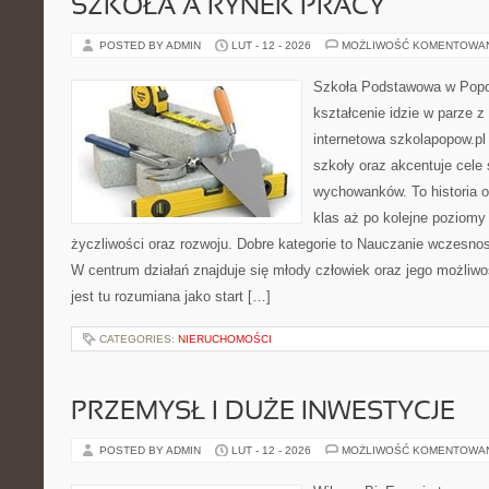
SZKOŁA A RYNEK PRACY
POSTED BY ADMIN
LUT - 12 - 2026
MOŻLIWOŚĆ KOMENTOWA
Szkoła Podstawowa w Popow
kształcenie idzie w parze 
internetowa szkolapopow.pl
szkoły oraz akcentuje cele
wychowanków. To historia o
klas aż po kolejne poziomy
życzliwości oraz rozwoju. Dobre kategorie to Nauczanie wczesnos
W centrum działań znajduje się młody człowiek oraz jego możliw
jest tu rozumiana jako start […]
CATEGORIES:
NIERUCHOMOŚCI
PRZEMYSŁ I DUŻE INWESTYCJE
POSTED BY ADMIN
LUT - 12 - 2026
MOŻLIWOŚĆ KOMENTOWA