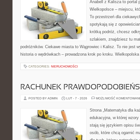
Anabell z Kalisza to portal
Wielkopolsce – miejscu, któr
To przestrzeń dla ciekawyc
spotykają się z opowieścia
krótką podróż, chcesz odkr
szlakiem, znajdziesz tu mat
podróżników. Ciekawe miasta to Wągrowiec i Kalisz. To nie jest wył
historia o wędrówkach – prowadzona krok po kroku. Wielkopolska p
CATEGORIES:
NIERUCHOMOŚCI
RACHUNEK PRAWDOPODOBIEŃ
POSTED BY ADMIN
LUT - 7 - 2026
MOŻLIWOŚĆ KOMENTOWAN
Strona „Matematyka dla każ
edukacyjna, w której wzory 
stają się językiem opisu ś
osób, które chcą ogarnić m