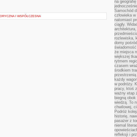
na geografię
jednocześnie
Samochód da
człowieka w 
TORYCZNA I WSPÓŁCZESNA
natomiast p
ciągły. Widać
architektura,
przedmieści
rozlewiska,
domy pośród 
świadomość o
że miejsca n
większej tkan
rytmem regio
czasem wraże
środkiem tra
przestrzenią
każdy wago
w podróży. K
pracy, ktoś 
ważny etap ż
biegną obok 
wiedzą. To 
chwilowej, ci
Podróż kolej
historię, na
pasażer z to
niemal liter
opowieściach
refleksji i 