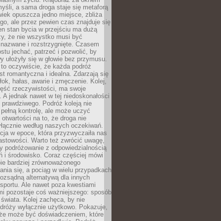
yśli, a sama droga staje się metaforą
iek opuszcza jedno miejsce, zbliża
ego, ale przez pewien czas znajduje się
n stan bycia w przejściu ma dużą
zy, że nie wszystko musi być
 nazwane i rozstrzygnięte. Czasem
ostu jechać, patrzeć i pozwolić, by
y ułożyły się w głowie bez przymusu.
to oczywiście, że każda podróż
st romantyczna i idealna. Zdarzają się
łok, hałas, awarie i zmęczenie. Kolej,
zęść rzeczywistości, ma swoje
. A jednak nawet w tej niedoskonałości
ś prawdziwego. Podróż koleją nie
pełną kontrolę, ale może uczyć
i otwartości na to, że droga nie
yłącznie według naszych oczekiwań.
cja w epoce, która przyzwyczaiła nas
astowości. Warto też zwrócić uwagę,
zy podróżowanie z odpowiedzialnością
ń i środowisko. Coraz częściej mówi
bie bardziej zrównoważonego
nia się, a pociąg w wielu przypadkach
rozsądną alternatywą dla innych
sportu. Ale nawet poza kwestiami
mi pozostaje coś ważniejszego: sposób
świata. Kolej zachęca, by nie
odróży wyłącznie użytkowo. Pokazuje,
kże może być doświadczeniem, które