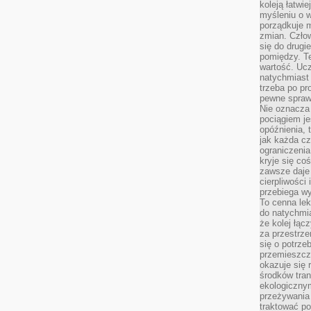
koleją łatwie
myśleniu o 
porządkuje m
zmian. Człow
się do drugi
pomiędzy. Te
wartość. Uc
natychmiast
trzeba po pr
pewne spraw
Nie oznacza 
pociągiem je
opóźnienia, t
jak każda c
ograniczenia
kryje się co
zawsze daje 
cierpliwości 
przebiega w
To cenna lek
do natychmi
że kolej łąc
za przestrze
się o potrze
przemieszcza
okazuje się 
środków tran
ekologiczny
przeżywania 
traktować p