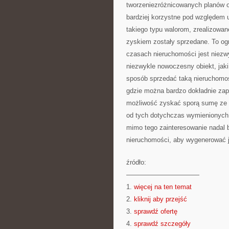
tworzeniezróżnicowanych planów o
bardziej korzystne pod względem 
takiego typu walorom, zrealizowa
zyskiem zostały sprzedane. To ogr
czasach nieruchomości jest niezw
niezwykle nowoczesny obiekt, jaki
sposób sprzedać taką nieruchomość
gdzie można bardzo dokładnie zapo
możliwość zyskać sporą sumę ze s
od tych dotychczas wymienionych 
mimo tego zainteresowanie nadal b
nieruchomości, aby wygenerować 
źródło:
———————————
1.
więcej na ten temat
2.
kliknij aby przejść
3.
sprawdź ofertę
4.
sprawdź szczegóły