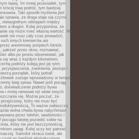
 tym lepiej. Im mniej przesiadek, tym
m krócej trwa podróż, tym bardziej
ensowna. Taki sposób myślenia jest
ale sprawia, że droga staje się czymś
a, niewygodnym odstępem między
tem a drugim. Kolej przypomina, że
anie się może mieć własną wartość. W
wiek nie musi cały czas prowadzić,
 ruch innych kierowców ani
przez anonimowy pośpiech lotnisk.
, patrzeć przez okno, rozmawiać,
leć albo po prostu obserwować, jak
a się wraz z każdym kilometrem.
echą podróży koleją jest jej rytm.
, przyspieszenia, zwolnienia, postoje i
worzą porządek, który potrafi
Człowiek zostaje wprowadzony w tempo
zienny bieg spraw. Nawet jeśli pociąg
ko, doświadczenie podróży bywa
nne i mniej nerwowe niż wiele innych
eszczania się. Można poczuć, że
s przejściowy, który nie musi być
produktywnością. To ważne zwłaszcza
każda wolna chwila bywa natychmiast
wywana przez telefon, wiadomości i
 pociągu łatwiej pozwolić sobie na
enia, który nie jest bezczynnością,
nkiem uwagi. Kolej uczy też patrzeć
 inaczej. Samolot skraca świat, ale
 czyni go bardziej abstrakcyjnym.