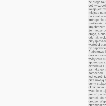
że droga ta
coś w człowi
koleją jest 
miejsca na m
na świat wol
którego nie 
możliwość ob
krajobrazem 
że między po
droga, a on
gdy tak wie
przyspieszać
wartości prz
by naprawdę
Podróżowani
daje ani sam
wyłącznie o 
sposób prze
człowieka z p
zamyka go te
samochód. Po
jednocześni
przesuwają s
domy stojące
okolicznośc
właśnie w te
jakość podró
dotarciu do 
drodze. Wsp
przemieszcza