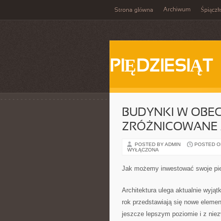
Archiwum
Strona główna
Śpiącz
PIĘDZIESIĄT
BUDYNKI W OBE
ZRÓŻNICOWANE 
POSTED BY ADMIN
POSTED ON 
WYŁĄCZONA
Jak możemy inwestować swoje pi
Architektura ulega aktualnie wyj
rok przedstawiają się nowe elemen
jeszcze lepszym poziomie i z niez