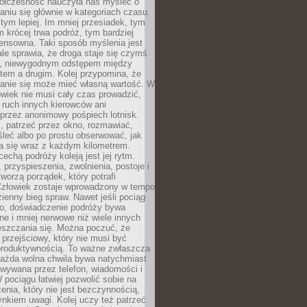
ółczesność nauczyła nas myśleć o
niu się głównie w kategoriach czasu.
 tym lepiej. Im mniej przesiadek, tym
m krócej trwa podróż, tym bardziej
ensowna. Taki sposób myślenia jest
ale sprawia, że droga staje się czymś
a, niewygodnym odstępem między
tem a drugim. Kolej przypomina, że
anie się może mieć własną wartość. W
wiek nie musi cały czas prowadzić,
 ruch innych kierowców ani
przez anonimowy pośpiech lotnisk.
, patrzeć przez okno, rozmawiać,
leć albo po prostu obserwować, jak
a się wraz z każdym kilometrem.
echą podróży koleją jest jej rytm.
, przyspieszenia, zwolnienia, postoje i
worzą porządek, który potrafi
Człowiek zostaje wprowadzony w tempo
zienny bieg spraw. Nawet jeśli pociąg
ko, doświadczenie podróży bywa
nne i mniej nerwowe niż wiele innych
eszczania się. Można poczuć, że
s przejściowy, który nie musi być
produktywnością. To ważne zwłaszcza
każda wolna chwila bywa natychmiast
wywana przez telefon, wiadomości i
 pociągu łatwiej pozwolić sobie na
enia, który nie jest bezczynnością,
nkiem uwagi. Kolej uczy też patrzeć