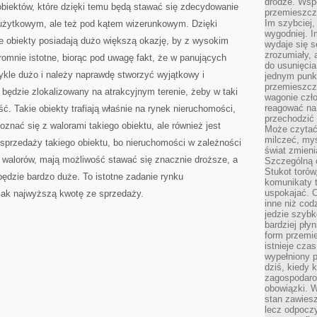
drodze. Wsp
biektów, które dzięki temu będą stawać się zdecydowanie
przemieszcza
Im szybciej,
użytkowym, ale też pod kątem wizerunkowym. Dzięki
wygodniej. I
ne obiekty posiadają dużo większą okazję, by z wysokim
wydaje się s
zrozumiały, 
omnie istotne, biorąc pod uwagę fakt, że w panujących
do usunięci
ykle dużo i należy naprawdę stworzyć wyjątkowy i
jednym punk
przemieszcz
 będzie zlokalizowany na atrakcyjnym terenie, żeby w taki
wagonie czło
reagować na
. Takie obiekty trafiają właśnie na rynek nieruchomości,
przechodzić 
znać się z walorami takiego obiektu, ale również jest
Może czytać
milczeć, myś
przedaży takiego obiektu, bo nieruchomości w zależności
świat zmieni
walorów, mają możliwość stawać się znacznie droższe, a
Szczególną c
Stukot torów
ędzie bardzo duże. To istotne zadanie rynku
komunikaty t
uspokajać. 
jak najwyższą kwotę ze sprzedaży.
inne niż cod
jedzie szyb
bardziej pły
form przemi
istnieje cza
wypełniony 
dziś, kiedy 
zagospodaro
obowiązki. W
stan zawiesz
lecz odpoczy