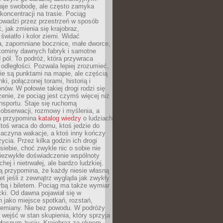
je swobodę, ale często zamyka
koncentracji na trasie. Pociąg
rowadzi przez przestrzeń w sposób
, jak zmienia się krajobraz,
 światło i kolor ziemi. Widać
a, zapomniane bocznice, małe dworce,
 kominy dawnych fabryk i samotne
pól. To podróż, która przywraca
dległości. Pozwala lepiej zrozumieć,
ie są punktami na mapie, ale częścią
ki, połączonej torami, historią i
nów. W połowie takiej drogi rodzi się
nie, że pociąg jest czymś więcej niż
nsportu. Staje się ruchomą
 obserwacji, rozmowy i myślenia, a
n przypomina
katalog wiedzy
o ludziach
toś wraca do domu, ktoś jedzie do
zaczyna wakacje, a ktoś inny kończy
ycia. Przez kilka godzin ich drogi
siebie, choć zwykle nic o sobie nie
niezwykłe doświadczenie wspólnoty
chej i nietrwałej, ale bardzo ludzkiej.
ą przypomina, że każdy niesie własną
wet jeśli z zewnątrz wygląda jak zwykły
rbą i biletem. Pociąg ma także wymiar
acki. Od dawna pojawiał się w
 jako miejsce spotkań, rozstań,
przemiany. Nie bez powodu. W podróży
j wejść w stan skupienia, który sprzyja
własnym życiu. Krajobraz za oknem