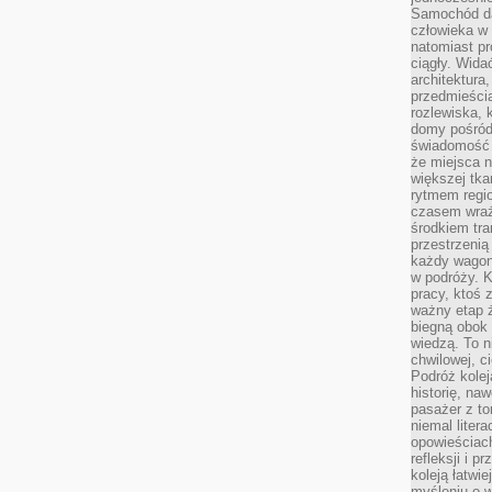
Samochód da
człowieka w 
natomiast p
ciągły. Widać
architektura,
przedmieści
rozlewiska,
domy pośród 
świadomość o
że miejsca n
większej tkan
rytmem regio
czasem wraże
środkiem tra
przestrzenią
każdy wago
w podróży. K
pracy, ktoś 
ważny etap ż
biegną obok 
wiedzą. To 
chwilowej, ci
Podróż kolej
historię, na
pasażer z to
niemal liter
opowieściach
refleksji i 
koleją łatwie
myśleniu o 