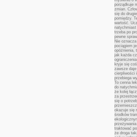
porządkuje m
zmian. Człow
się do drugi
pomiędzy. Te
wartość. Uc
natychmiast
trzeba po pr
pewne spraw
Nie oznacza 
pociągiem je
opóźnienia, t
jak każda c
ograniczenia
kryje się co
zawsze daje 
cierpliwości 
przebiega w
To cenna lek
do natychmi
że kolej łąc
za przestrze
się o potrze
przemieszcza
okazuje się 
środków tran
ekologiczny
przeżywania 
traktować p
że droga ta