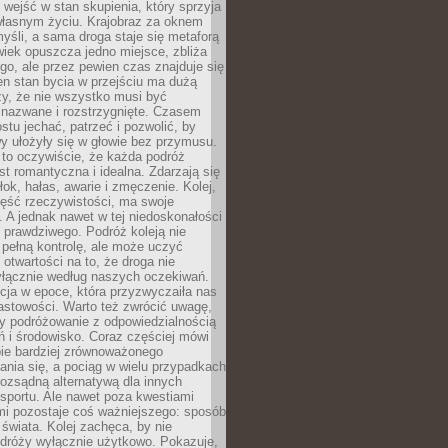
j wejść w stan skupienia, który sprzyja
własnym życiu. Krajobraz za oknem
yśli, a sama droga staje się metaforą
iek opuszcza jedno miejsce, zbliża
ego, ale przez pewien czas znajduje się
n stan bycia w przejściu ma dużą
zy, że nie wszystko musi być
 nazwane i rozstrzygnięte. Czasem
ostu jechać, patrzeć i pozwolić, by
y ułożyły się w głowie bez przymusu.
to oczywiście, że każda podróż
st romantyczna i idealna. Zdarzają się
łok, hałas, awarie i zmęczenie. Kolej,
zęść rzeczywistości, ma swoje
. A jednak nawet w tej niedoskonałości
ś prawdziwego. Podróż koleją nie
pełną kontrolę, ale może uczyć
i otwartości na to, że droga nie
yłącznie według naszych oczekiwań.
cja w epoce, która przyzwyczaiła nas
astowości. Warto też zwrócić uwagę,
zy podróżowanie z odpowiedzialnością
ń i środowisko. Coraz częściej mówi
bie bardziej zrównoważonego
nia się, a pociąg w wielu przypadkach
rozsądną alternatywą dla innych
sportu. Ale nawet poza kwestiami
mi pozostaje coś ważniejszego: sposób
świata. Kolej zachęca, by nie
odróży wyłącznie użytkowo. Pokazuje,