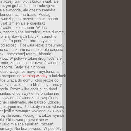
 inaczej. Samolot skraca świat, ale
 czyni go bardziej abstrakcyjnym.
je swobodę, ale często zamyka
koncentracji na trasie. Pociąg
rowadzi przez przestrzeń w sposób
, jak zmienia się krajobraz,
 światło i kolor ziemi. Widać
a, zapomniane bocznice, małe dworce,
 kominy dawnych fabryk i samotne
pól. To podróż, która przywraca
dległości. Pozwala lepiej zrozumieć,
ie są punktami na mapie, ale częścią
ki, połączonej torami, historią i
nów. W połowie takiej drogi rodzi się
nie, że pociąg jest czymś więcej niż
nsportu. Staje się ruchomą
 obserwacji, rozmowy i myślenia, a
n przypomina
katalog wiedzy
o ludziach
toś wraca do domu, ktoś jedzie do
zaczyna wakacje, a ktoś inny kończy
ycia. Przez kilka godzin ich drogi
siebie, choć zwykle nic o sobie nie
niezwykłe doświadczenie wspólnoty
chej i nietrwałej, ale bardzo ludzkiej.
ą przypomina, że każdy niesie własną
wet jeśli z zewnątrz wygląda jak zwykły
rbą i biletem. Pociąg ma także wymiar
acki. Od dawna pojawiał się w
 jako miejsce spotkań, rozstań,
przemiany. Nie bez powodu. W podróży