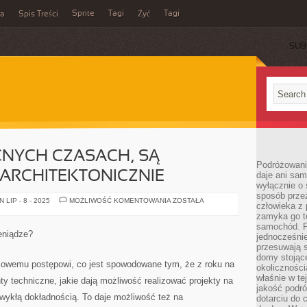
Sprite
Tagi
Tagi
ka
Spis Treści
Żyć
SUB
CNYCH CZASACH, SĄ
Podróżowani
ARCHITEKTONICZNIE
daje ani sam
wyłącznie o 
sposób prze
BUDYNKI
LIP - 8 - 2025
MOŻLIWOŚĆ KOMENTOWANIA
ZOSTAŁA
człowieka z p
W
OBECNYCH
zamyka go te
CZASACH,
samochód. Po
SĄ
eniądze?
jednocześni
ZRÓŻNICOWANE
ARCHITEKTONICZNIE
przesuwają s
domy stojące
ątkowemu postępowi, co jest spowodowane tym, że z roku na
okolicznośc
właśnie w te
ty techniczne, jakie dają możliwość realizować projekty na
jakość podró
wykłą dokładnością. To daje możliwość też na
dotarciu do 