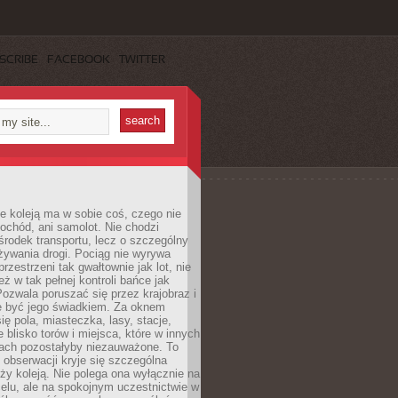
SCRIBE
FACEBOOK
TWITTER
e koleją ma w sobie coś, czego nie
ochód, ani samolot. Nie chodzi
środek transportu, lecz o szczególny
żywania drogi. Pociąg nie wyrywa
rzestrzeni tak gwałtownie jak lot, nie
ż w tak pełnej kontroli bańce jak
zwala poruszać się przez krajobraz i
e być jego świadkiem. Za oknem
ię pola, miasteczka, lasy, stacje,
 blisko torów i miejsca, które w innych
iach pozostałyby niezauważone. To
j obserwacji kryje się szczególna
ży koleją. Nie polega ona wyłącznie na
celu, ale na spokojnym uczestnictwie w