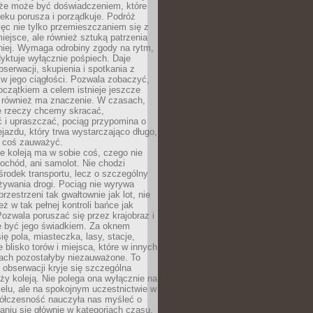
kże może być doświadczeniem, które
eku porusza i porządkuje. Podróż
więc nie tylko przemieszczaniem się z
iejsce, ale również sztuką patrzenia
niej. Wymaga odrobiny zgody na rytm,
dyktuje wyłącznie pośpiech. Daje
serwacji, skupienia i spotkania z
w jego ciągłości. Pozwala zobaczyć,
czątkiem a celem istnieje jeszcze
a również ma znaczenie. W czasach,
le rzeczy chcemy skracać,
 i upraszczać, pociąg przypomina o
ejazdu, który trwa wystarczająco długo,
 coś zauważyć.
e koleją ma w sobie coś, czego nie
ochód, ani samolot. Nie chodzi
środek transportu, lecz o szczególny
żywania drogi. Pociąg nie wyrywa
rzestrzeni tak gwałtownie jak lot, nie
ż w tak pełnej kontroli bańce jak
zwala poruszać się przez krajobraz i
e być jego świadkiem. Za oknem
ię pola, miasteczka, lasy, stacje,
 blisko torów i miejsca, które w innych
iach pozostałyby niezauważone. To
j obserwacji kryje się szczególna
ży koleją. Nie polega ona wyłącznie na
celu, ale na spokojnym uczestnictwie w
ółczesność nauczyła nas myśleć o
niu się głównie w kategoriach czasu.