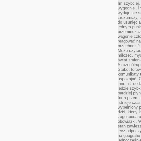
Im szybciej,
wygodniej. I
wydaje się s
zrozumiały, 
do usunięci
jednym punk
przemieszcz
wagonie czło
reagować na
przechodzić 
Może czytać
milczeć, myś
świat zmieni
Szczególną c
Stukot torów
komunikaty t
uspokajać. 
inne niż cod
jedzie szyb
bardziej pły
form przemi
istnieje cza
wypełniony 
dziś, kiedy 
zagospodaro
obowiązki. W
stan zawiesz
lecz odpoczy
na geografię
jednocześnie