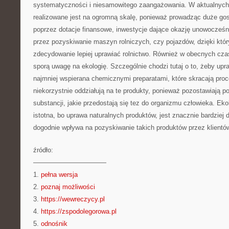
systematyczności i niesamowitego zaangażowania. W aktualnych
realizowane jest na ogromną skalę, ponieważ prowadząc duże go
poprzez dotacje finansowe, inwestycje dające okazję unowocześn
przez pozyskiwanie maszyn rolniczych, czy pojazdów, dzięki któ
zdecydowanie lepiej uprawiać rolnictwo. Również w obecnych czas
sporą uwagę na ekologię. Szczególnie chodzi tutaj o to, żeby upr
najmniej wspierana chemicznymi preparatami, które skracają proc
niekorzystnie oddziałują na te produkty, ponieważ pozostawiają p
substancji, jakie przedostają się tez do organizmu człowieka. Eko
istotna, bo uprawa naturalnych produktów, jest znacznie bardziej 
dogodnie wpływa na pozyskiwanie takich produktów przez klientó
źródło:
———————————
1.
pełna wersja
2.
poznaj możliwości
3.
https://wewreczycy.pl
4.
https://zspodolegorowa.pl
5.
odnośnik