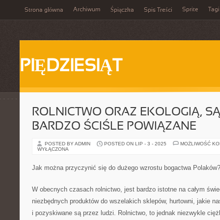
Archiwum
Sprite
Tagi
Strona główna
Śpiączka
Spis Treści
PIĘDZIESIĄT
ROLNICTWO ORAZ EKOLOGIĄ, SĄ
BARDZO ŚCIŚLE POWIĄZANE
POSTED BY ADMIN
POSTED ON LIP - 3 - 2025
MOŻLIWOŚĆ K
WYŁĄCZONA
Jak można przyczynić się do dużego wzrostu bogactwa Polaków
W obecnych czasach rolnictwo, jest bardzo istotne na całym świe
niezbędnych produktów do wszelakich sklepów, hurtowni, jakie nas
i pozyskiwane są przez ludzi. Rolnictwo, to jednak niezwykle ci