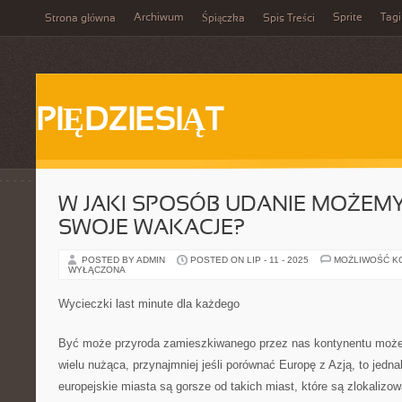
Archiwum
Sprite
Tagi
Strona główna
Śpiączka
Spis Treści
PIĘDZIESIĄT
W JAKI SPOSÓB UDANIE MOŻEMY
SWOJE WAKACJE?
POSTED BY ADMIN
POSTED ON LIP - 11 - 2025
MOŻLIWOŚĆ K
WYŁĄCZONA
Wycieczki last minute dla każdego
Być może przyroda zamieszkiwanego przez nas kontynentu może
wielu nużąca, przynajmniej jeśli porównać Europę z Azją, to jedn
europejskie miasta są gorsze od takich miast, które są zlokalizo