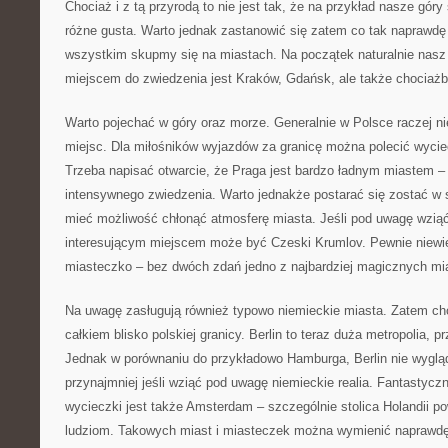
Chociaż i z tą przyrodą to nie jest tak, że na przykład nasze góry
różne gusta. Warto jednak zastanowić się zatem co tak naprawdę
wszystkim skupmy się na miastach. Na początek naturalnie nas
miejscem do zwiedzenia jest Kraków, Gdańsk, ale także chociażb
Warto pojechać w góry oraz morze. Generalnie w Polsce raczej ni
miejsc. Dla miłośników wyjazdów za granicę można polecić wyciec
Trzeba napisać otwarcie, że Praga jest bardzo ładnym miastem –
intensywnego zwiedzenia. Warto jednakże postarać się zostać w s
mieć możliwość chłonąć atmosferę miasta. Jeśli pod uwagę wziąć
interesującym miejscem może być Czeski Krumlov. Pewnie niewi
miasteczko – bez dwóch zdań jedno z najbardziej magicznych mia
Na uwagę zasługują również typowo niemieckie miasta. Zatem ch
całkiem blisko polskiej granicy. Berlin to teraz duża metropolia, p
Jednak w porównaniu do przykładowo Hamburga, Berlin nie wyglą
przynajmniej jeśli wziąć pod uwagę niemieckie realia. Fantastyc
wycieczki jest także Amsterdam – szczególnie stolica Holandii 
ludziom. Takowych miast i miasteczek można wymienić naprawdę 