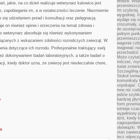
drodze. Wsp
, jakie, na co dzień realizuje weterynarz katowice jest
przemieszcza
Im szybciej,
 zapobieganie im, a w ostateczności leczenie. Niezmiernie
wygodniej. I
 się udzielaniem porad i konsultacji oraz pielęgnacją
wydaje się s
zrozumiały, 
e on również opinie i orzeczenia na temat zdrowia i
do usunięci
o weterynarz absorbuje się również wykonywaniem
jednym punk
przemieszcz
iązanych z wskazaniem zdolności rozrodczych zwierząt. W
wagonie czło
reagować na
nia dotyczące ich rozrodu. Profesjonalnie traktujący swój
przechodzić 
też dokonywaniem badań laboratoryjnych, a także badań o
Może czytać
milczeć, myś
i, kiedy doktor uzna, że zwierzę jest nieuleczalnie chore,
świat zmieni
Szczególną c
Stukot torów
komunikaty t
uspokajać. 
inne niż cod
jedzie szyb
e
bardziej pły
form przemi
istnieje cza
wypełniony 
dziś, kiedy 
zagospodaro
obowiązki. W
de
stan zawiesz
lecz odpoczy