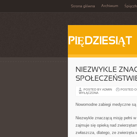
Archiwum
Strona główna
Śpiącz
PIĘDZIESIĄT
NIEZWYKLE ZNAC
SPOŁECZEŃSTWI
POSTED BY ADMIN
POSTED ON 
WYŁĄCZONA
Nowomodne zabiegi medyczne są 
Niezwykle znaczącą misję pełni w 
zajmuje się opieką nad zwierzętam
zwłaszcza, dlatego, ze zwierzęta w