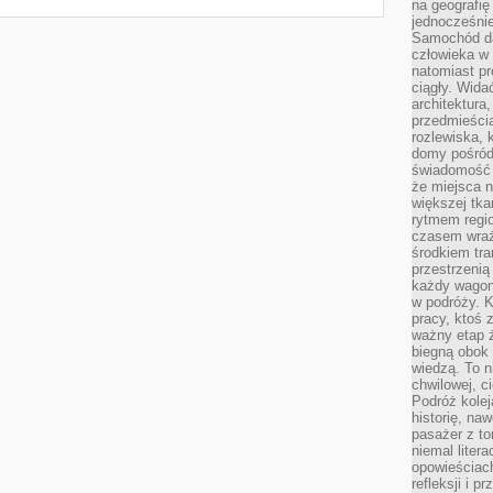
na geografię
jednocześnie
Samochód da
człowieka w 
natomiast p
ciągły. Widać
architektura,
przedmieści
rozlewiska,
domy pośród 
świadomość o
że miejsca n
większej tkan
rytmem regio
czasem wraże
środkiem tra
przestrzenią
każdy wago
w podróży. K
pracy, ktoś 
ważny etap ż
biegną obok 
wiedzą. To 
chwilowej, ci
Podróż kolej
historię, na
pasażer z to
niemal liter
opowieściach
refleksji i 