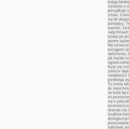
koleją łatwie
myśleniu o 
porządkuje m
zmian. Człow
się do drugi
pomiędzy. Te
wartość. Uc
natychmiast
trzeba po pr
pewne spraw
Nie oznacza 
pociągiem je
opóźnienia, t
jak każda c
ograniczenia
kryje się co
zawsze daje 
cierpliwości 
przebiega w
To cenna lek
do natychmi
że kolej łąc
za przestrze
się o potrze
przemieszcza
okazuje się 
środków tran
ekologiczny
przeżywania 
traktować p