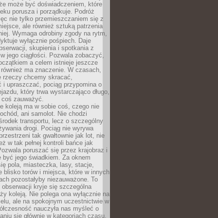
kże może być doświadczeniem, które
eku porusza i porządkuje. Podróż
więc nie tylko przemieszczaniem się z
iejsce, ale również sztuką patrzenia
niej. Wymaga odrobiny zgody na rytm,
dyktuje wyłącznie pośpiech. Daje
serwacji, skupienia i spotkania z
w jego ciągłości. Pozwala zobaczyć,
czątkiem a celem istnieje jeszcze
a również ma znaczenie. W czasach,
le rzeczy chcemy skracać,
 i upraszczać, pociąg przypomina o
ejazdu, który trwa wystarczająco długo,
 coś zauważyć.
e koleją ma w sobie coś, czego nie
ochód, ani samolot. Nie chodzi
środek transportu, lecz o szczególny
żywania drogi. Pociąg nie wyrywa
rzestrzeni tak gwałtownie jak lot, nie
ż w tak pełnej kontroli bańce jak
zwala poruszać się przez krajobraz i
e być jego świadkiem. Za oknem
ię pola, miasteczka, lasy, stacje,
 blisko torów i miejsca, które w innych
iach pozostałyby niezauważone. To
j obserwacji kryje się szczególna
ży koleją. Nie polega ona wyłącznie na
celu, ale na spokojnym uczestnictwie w
ółczesność nauczyła nas myśleć o
niu się głównie w kategoriach czasu.