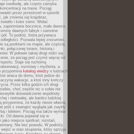
je swobodę, ale często zamyka
koncentracji na trasie. Pociąg
rowadzi przez przestrzeń w sposób
, jak zmienia się krajobraz,
 światło i kolor ziemi. Widać
a, zapomniane bocznice, małe dworce,
 kominy dawnych fabryk i samotne
pól. To podróż, która przywraca
dległości. Pozwala lepiej zrozumieć,
ie są punktami na mapie, ale częścią
ki, połączonej torami, historią i
nów. W połowie takiej drogi rodzi się
nie, że pociąg jest czymś więcej niż
nsportu. Staje się ruchomą
 obserwacji, rozmowy i myślenia, a
n przypomina
katalog wiedzy
o ludziach
toś wraca do domu, ktoś jedzie do
zaczyna wakacje, a ktoś inny kończy
ycia. Przez kilka godzin ich drogi
siebie, choć zwykle nic o sobie nie
niezwykłe doświadczenie wspólnoty
chej i nietrwałej, ale bardzo ludzkiej.
ą przypomina, że każdy niesie własną
wet jeśli z zewnątrz wygląda jak zwykły
rbą i biletem. Pociąg ma także wymiar
acki. Od dawna pojawiał się w
 jako miejsce spotkań, rozstań,
przemiany. Nie bez powodu. W podróży
j wejść w stan skupienia, który sprzyja
własnym życiu. Krajobraz za oknem