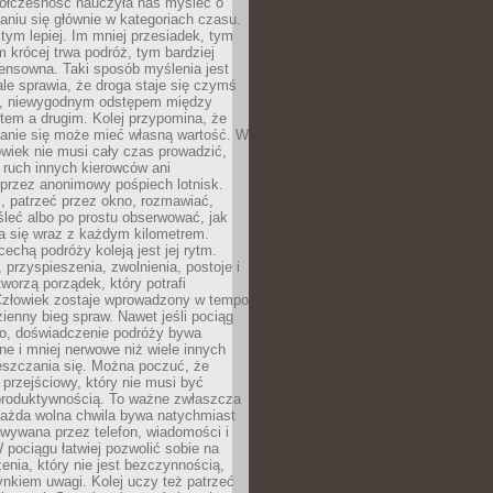
ółczesność nauczyła nas myśleć o
niu się głównie w kategoriach czasu.
 tym lepiej. Im mniej przesiadek, tym
m krócej trwa podróż, tym bardziej
ensowna. Taki sposób myślenia jest
ale sprawia, że droga staje się czymś
a, niewygodnym odstępem między
tem a drugim. Kolej przypomina, że
anie się może mieć własną wartość. W
wiek nie musi cały czas prowadzić,
 ruch innych kierowców ani
przez anonimowy pośpiech lotnisk.
, patrzeć przez okno, rozmawiać,
leć albo po prostu obserwować, jak
a się wraz z każdym kilometrem.
echą podróży koleją jest jej rytm.
, przyspieszenia, zwolnienia, postoje i
worzą porządek, który potrafi
Człowiek zostaje wprowadzony w tempo
zienny bieg spraw. Nawet jeśli pociąg
ko, doświadczenie podróży bywa
nne i mniej nerwowe niż wiele innych
eszczania się. Można poczuć, że
s przejściowy, który nie musi być
produktywnością. To ważne zwłaszcza
każda wolna chwila bywa natychmiast
wywana przez telefon, wiadomości i
 pociągu łatwiej pozwolić sobie na
enia, który nie jest bezczynnością,
nkiem uwagi. Kolej uczy też patrzeć