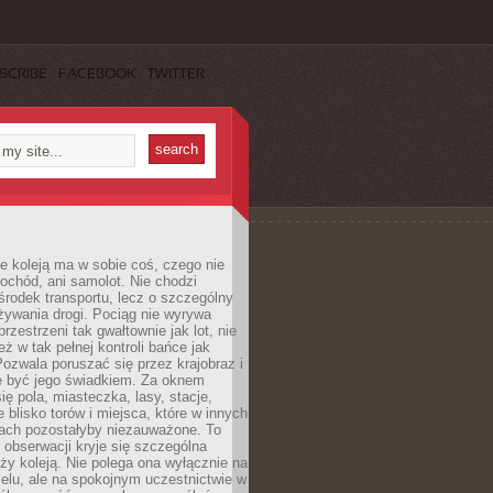
SCRIBE
FACEBOOK
TWITTER
e koleją ma w sobie coś, czego nie
ochód, ani samolot. Nie chodzi
środek transportu, lecz o szczególny
żywania drogi. Pociąg nie wyrywa
rzestrzeni tak gwałtownie jak lot, nie
ż w tak pełnej kontroli bańce jak
zwala poruszać się przez krajobraz i
e być jego świadkiem. Za oknem
ię pola, miasteczka, lasy, stacje,
 blisko torów i miejsca, które w innych
iach pozostałyby niezauważone. To
j obserwacji kryje się szczególna
ży koleją. Nie polega ona wyłącznie na
celu, ale na spokojnym uczestnictwie w