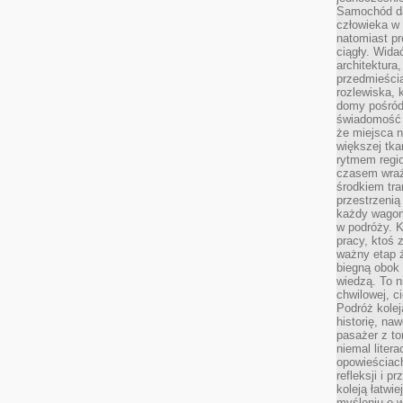
Samochód da
człowieka w 
natomiast p
ciągły. Widać
architektura,
przedmieści
rozlewiska,
domy pośród 
świadomość o
że miejsca n
większej tkan
rytmem regio
czasem wraże
środkiem tra
przestrzenią
każdy wago
w podróży. K
pracy, ktoś 
ważny etap ż
biegną obok 
wiedzą. To 
chwilowej, ci
Podróż kolej
historię, na
pasażer z to
niemal liter
opowieściach
refleksji i 
koleją łatwie
myśleniu o 