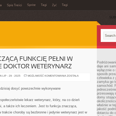
Sprite
Tagi
Tagi
ka
Spis Treści
Żyć
SUB
ZĄCĄ FUNKCJĘ PEŁNI W
Podróżowani
E DOKTOR WETERYNARZ
daje ani sam
wyłącznie o 
sposób prze
NIEZWYKLE
LIP - 29 - 2025
MOŻLIWOŚĆ KOMENTOWANIA
ZOSTAŁA
człowieka z p
ZNACZĄCĄ
FUNKCJĘ
zamyka go te
PEŁNI
samochód. Po
W
dzisiaj dosyć powszechnie wykonywane
jednocześni
SPOŁECZEŃSTWIE
DOKTOR
przesuwają s
WETERYNARZ
domy stojące
społeczeństwie lekarz weterynarz, który, na co dzień
okolicznośc
właśnie w te
i, a także ich leczeniem. Jest to funkcja znacząca,
jakość podró
 trakcie choroby są bezbronne i jedynie weterynarz jest w
dotarciu do 