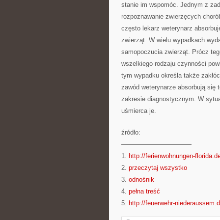
stanie im wspomóc. Jednym z zadań
rozpoznawanie zwierzęcych chorób,
często lekarz weterynarz absorbuje
zwierząt. W wielu wypadkach wydaj
samopoczucia zwierząt. Prócz teg
wszelkiego rodzaju czynności pow
tym wypadku określa także zakłóce
zawód weterynarze absorbują się 
zakresie diagnostycznym. W sytuacj
uśmierca je.
źródło:
———————————
1.
http://ferienwohnungen-florida.d
2.
przeczytaj wszystko
3.
odnośnik
4.
pełna treść
5.
http://feuerwehr-niederaussem.