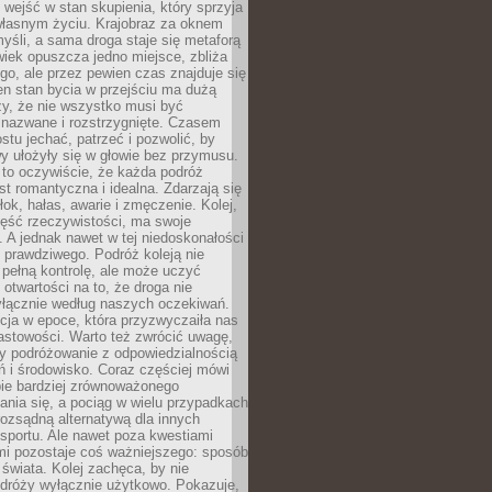
j wejść w stan skupienia, który sprzyja
własnym życiu. Krajobraz za oknem
yśli, a sama droga staje się metaforą
iek opuszcza jedno miejsce, zbliża
ego, ale przez pewien czas znajduje się
n stan bycia w przejściu ma dużą
zy, że nie wszystko musi być
 nazwane i rozstrzygnięte. Czasem
ostu jechać, patrzeć i pozwolić, by
y ułożyły się w głowie bez przymusu.
to oczywiście, że każda podróż
st romantyczna i idealna. Zdarzają się
łok, hałas, awarie i zmęczenie. Kolej,
zęść rzeczywistości, ma swoje
. A jednak nawet w tej niedoskonałości
ś prawdziwego. Podróż koleją nie
pełną kontrolę, ale może uczyć
i otwartości na to, że droga nie
yłącznie według naszych oczekiwań.
cja w epoce, która przyzwyczaiła nas
astowości. Warto też zwrócić uwagę,
zy podróżowanie z odpowiedzialnością
ń i środowisko. Coraz częściej mówi
bie bardziej zrównoważonego
nia się, a pociąg w wielu przypadkach
rozsądną alternatywą dla innych
sportu. Ale nawet poza kwestiami
mi pozostaje coś ważniejszego: sposób
świata. Kolej zachęca, by nie
odróży wyłącznie użytkowo. Pokazuje,