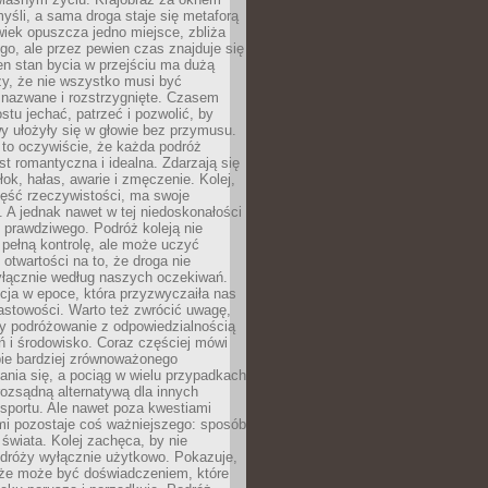
yśli, a sama droga staje się metaforą
iek opuszcza jedno miejsce, zbliża
ego, ale przez pewien czas znajduje się
n stan bycia w przejściu ma dużą
zy, że nie wszystko musi być
 nazwane i rozstrzygnięte. Czasem
ostu jechać, patrzeć i pozwolić, by
y ułożyły się w głowie bez przymusu.
to oczywiście, że każda podróż
st romantyczna i idealna. Zdarzają się
łok, hałas, awarie i zmęczenie. Kolej,
zęść rzeczywistości, ma swoje
. A jednak nawet w tej niedoskonałości
ś prawdziwego. Podróż koleją nie
pełną kontrolę, ale może uczyć
i otwartości na to, że droga nie
yłącznie według naszych oczekiwań.
cja w epoce, która przyzwyczaiła nas
astowości. Warto też zwrócić uwagę,
zy podróżowanie z odpowiedzialnością
ń i środowisko. Coraz częściej mówi
bie bardziej zrównoważonego
nia się, a pociąg w wielu przypadkach
rozsądną alternatywą dla innych
sportu. Ale nawet poza kwestiami
mi pozostaje coś ważniejszego: sposób
świata. Kolej zachęca, by nie
odróży wyłącznie użytkowo. Pokazuje,
kże może być doświadczeniem, które