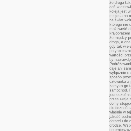
że droga ta
coś w człowi
koleją jest 
miejsca na m
na świat wol
którego nie 
możliwość ob
krajobrazem 
że między po
droga, a on
gdy tak wie
przyspieszać
wartości prz
by naprawdę
Podróżowani
daje ani sam
wyłącznie o 
sposób prze
człowieka z p
zamyka go te
samochód. Po
jednocześni
przesuwają s
domy stojące
okolicznośc
właśnie w te
jakość podró
dotarciu do 
drodze. Wsp
przemieszcza