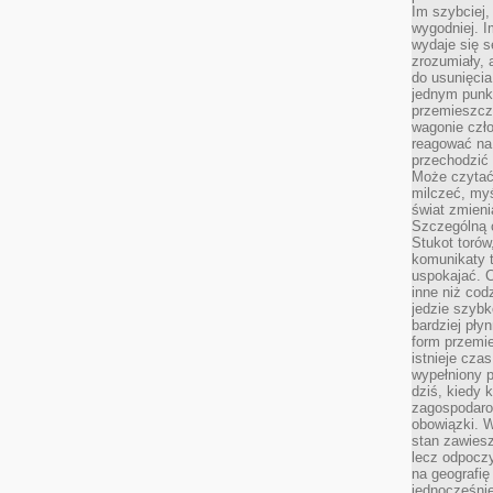
Im szybciej,
wygodniej. I
wydaje się s
zrozumiały, 
do usunięci
jednym punk
przemieszcz
wagonie czło
reagować na
przechodzić 
Może czytać
milczeć, myś
świat zmieni
Szczególną c
Stukot torów
komunikaty t
uspokajać. 
inne niż cod
jedzie szyb
bardziej pły
form przemi
istnieje cza
wypełniony 
dziś, kiedy 
zagospodaro
obowiązki. W
stan zawiesz
lecz odpoczy
na geografię
jednocześnie