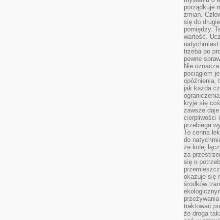
porządkuje m
zmian. Człow
się do drugi
pomiędzy. Te
wartość. Uc
natychmiast
trzeba po pr
pewne spraw
Nie oznacza 
pociągiem je
opóźnienia, t
jak każda c
ograniczenia
kryje się co
zawsze daje 
cierpliwości 
przebiega w
To cenna lek
do natychmi
że kolej łąc
za przestrze
się o potrze
przemieszcza
okazuje się 
środków tran
ekologiczny
przeżywania 
traktować p
że droga ta