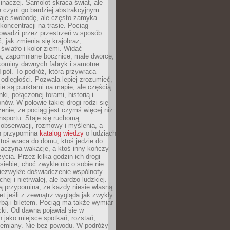
 inaczej. Samolot skraca świat, ale
 czyni go bardziej abstrakcyjnym.
je swobodę, ale często zamyka
koncentracji na trasie. Pociąg
rowadzi przez przestrzeń w sposób
, jak zmienia się krajobraz,
 światło i kolor ziemi. Widać
a, zapomniane bocznice, małe dworce,
 kominy dawnych fabryk i samotne
pól. To podróż, która przywraca
dległości. Pozwala lepiej zrozumieć,
ie są punktami na mapie, ale częścią
ki, połączonej torami, historią i
nów. W połowie takiej drogi rodzi się
nie, że pociąg jest czymś więcej niż
nsportu. Staje się ruchomą
 obserwacji, rozmowy i myślenia, a
n przypomina
katalog wiedzy
o ludziach
toś wraca do domu, ktoś jedzie do
zaczyna wakacje, a ktoś inny kończy
ycia. Przez kilka godzin ich drogi
siebie, choć zwykle nic o sobie nie
niezwykłe doświadczenie wspólnoty
chej i nietrwałej, ale bardzo ludzkiej.
ą przypomina, że każdy niesie własną
wet jeśli z zewnątrz wygląda jak zwykły
rbą i biletem. Pociąg ma także wymiar
acki. Od dawna pojawiał się w
 jako miejsce spotkań, rozstań,
przemiany. Nie bez powodu. W podróży