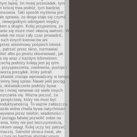
 tym lepiej. Im mniej przesiadek, tym
m krócej trwa podróż, tym bardziej
ensowna. Taki sposób myślenia jest
ale sprawia, że droga staje się czymś
a, niewygodnym odstępem między
tem a drugim. Kolej przypomina, że
anie się może mieć własną wartość. W
wiek nie musi cały czas prowadzić,
 ruch innych kierowców ani
przez anonimowy pośpiech lotnisk.
, patrzeć przez okno, rozmawiać,
leć albo po prostu obserwować, jak
a się wraz z każdym kilometrem.
echą podróży koleją jest jej rytm.
, przyspieszenia, zwolnienia, postoje i
worzą porządek, który potrafi
Człowiek zostaje wprowadzony w tempo
zienny bieg spraw. Nawet jeśli pociąg
ko, doświadczenie podróży bywa
nne i mniej nerwowe niż wiele innych
eszczania się. Można poczuć, że
s przejściowy, który nie musi być
produktywnością. To ważne zwłaszcza
każda wolna chwila bywa natychmiast
wywana przez telefon, wiadomości i
 pociągu łatwiej pozwolić sobie na
enia, który nie jest bezczynnością,
nkiem uwagi. Kolej uczy też patrzeć
 inaczej. Samolot skraca świat, ale
 czyni go bardziej abstrakcyjnym.