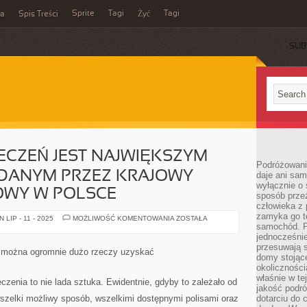
Sprite
Tagi
Tagi
ka
Spis Treści
Żyć
SUB
ECZEŃ JEST NAJWIĘKSZYM
Podróżowani
DANYM PRZEZ KRAJOWY
daje ani sam
wyłącznie o 
OWY W POLSCE
sposób prze
człowieka z p
zamyka go te
SEKTOR
LIP - 11 - 2025
MOŻLIWOŚĆ KOMENTOWANIA
ZOSTAŁA
ZABEZPIECZEŃ
samochód. Po
JEST
jednocześni
NAJWIĘKSZYM
przesuwają s
RYNKIEM
 można ogromnie dużo rzeczy uzyskać
DOGLĄDANYM
domy stojące
PRZEZ
okolicznośc
KRAJOWY
właśnie w te
REJESTR
zenia to nie lada sztuka. Ewidentnie, gdyby to zależało od
FINANSOWY
jakość podró
W
szelki możliwy sposób, wszelkimi dostępnymi polisami oraz
dotarciu do 
POLSCE