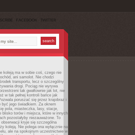
SCRIBE
FACEBOOK
TWITTER
e koleją ma w sobie coś, czego nie
ochód, ani samolot. Nie chodzi
środek transportu, lecz o szczególny
żywania drogi. Pociąg nie wyrywa
rzestrzeni tak gwałtownie jak lot, nie
ż w tak pełnej kontroli bańce jak
zwala poruszać się przez krajobraz i
e być jego świadkiem. Za oknem
ię pola, miasteczka, lasy, stacje,
 blisko torów i miejsca, które w innych
iach pozostałyby niezauważone. To
j obserwacji kryje się szczególna
ży koleją. Nie polega ona wyłącznie na
celu, ale na spokojnym uczestnictwie w