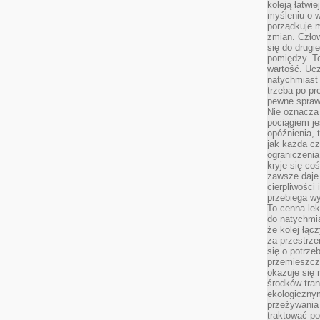
koleją łatwie
myśleniu o 
porządkuje m
zmian. Człow
się do drugi
pomiędzy. Te
wartość. Uc
natychmiast
trzeba po pr
pewne spraw
Nie oznacza 
pociągiem je
opóźnienia, t
jak każda c
ograniczenia
kryje się co
zawsze daje 
cierpliwości 
przebiega w
To cenna lek
do natychmi
że kolej łąc
za przestrze
się o potrze
przemieszcza
okazuje się 
środków tran
ekologiczny
przeżywania 
traktować p