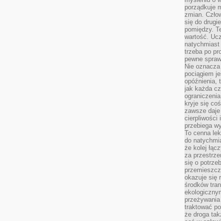
porządkuje m
zmian. Człow
się do drugi
pomiędzy. Te
wartość. Uc
natychmiast
trzeba po pr
pewne spraw
Nie oznacza 
pociągiem je
opóźnienia, t
jak każda c
ograniczenia
kryje się co
zawsze daje 
cierpliwości 
przebiega w
To cenna lek
do natychmi
że kolej łąc
za przestrze
się o potrze
przemieszcza
okazuje się 
środków tran
ekologiczny
przeżywania 
traktować p
że droga ta