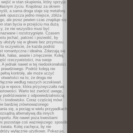
j wejść w stan skupienia, który sprzyja
własnym życiu. Krajobraz za oknem
yśli, a sama droga staje się metaforą
iek opuszcza jedno miejsce, zbliża
ego, ale przez pewien czas znajduje się
n stan bycia w przejściu ma dużą
zy, że nie wszystko musi być
 nazwane i rozstrzygnięte. Czasem
ostu jechać, patrzeć i pozwolić, by
y ułożyły się w głowie bez przymusu.
to oczywiście, że każda podróż
st romantyczna i idealna. Zdarzają się
łok, hałas, awarie i zmęczenie. Kolej,
zęść rzeczywistości, ma swoje
. A jednak nawet w tej niedoskonałości
ś prawdziwego. Podróż koleją nie
pełną kontrolę, ale może uczyć
i otwartości na to, że droga nie
yłącznie według naszych oczekiwań.
cja w epoce, która przyzwyczaiła nas
astowości. Warto też zwrócić uwagę,
zy podróżowanie z odpowiedzialnością
ń i środowisko. Coraz częściej mówi
bie bardziej zrównoważonego
nia się, a pociąg w wielu przypadkach
rozsądną alternatywą dla innych
sportu. Ale nawet poza kwestiami
mi pozostaje coś ważniejszego: sposób
świata. Kolej zachęca, by nie
odróży wyłącznie użytkowo. Pokazuje,