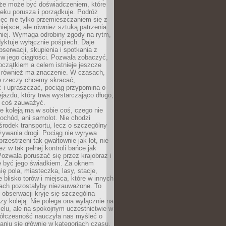
kże może być doświadczeniem, które
eku porusza i porządkuje. Podróż
więc nie tylko przemieszczaniem się z
iejsce, ale również sztuką patrzenia
niej. Wymaga odrobiny zgody na rytm,
dyktuje wyłącznie pośpiech. Daje
serwacji, skupienia i spotkania z
w jego ciągłości. Pozwala zobaczyć,
czątkiem a celem istnieje jeszcze
a również ma znaczenie. W czasach,
le rzeczy chcemy skracać,
 i upraszczać, pociąg przypomina o
ejazdu, który trwa wystarczająco długo,
 coś zauważyć.
e koleją ma w sobie coś, czego nie
ochód, ani samolot. Nie chodzi
środek transportu, lecz o szczególny
żywania drogi. Pociąg nie wyrywa
rzestrzeni tak gwałtownie jak lot, nie
ż w tak pełnej kontroli bańce jak
zwala poruszać się przez krajobraz i
e być jego świadkiem. Za oknem
ię pola, miasteczka, lasy, stacje,
 blisko torów i miejsca, które w innych
iach pozostałyby niezauważone. To
j obserwacji kryje się szczególna
ży koleją. Nie polega ona wyłącznie na
celu, ale na spokojnym uczestnictwie w
ółczesność nauczyła nas myśleć o
niu się głównie w kategoriach czasu.