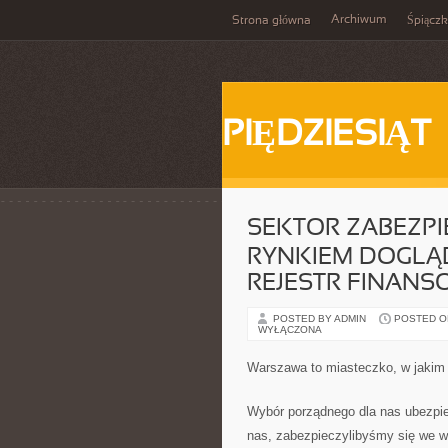
Archiwum
Strona główna
Śpiącz
PIĘDZIESIĄT
SEKTOR ZABEZPI
RYNKIEM DOGLĄ
REJESTR FINANS
POSTED BY ADMIN
POSTED ON 
WYŁĄCZONA
Warszawa to miasteczko, w jakim
Wybór porządnego dla nas ubezpiec
nas, zabezpieczylibyśmy się we w