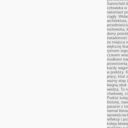
Samochód da
człowieka w 
natomiast p
ciągły. Widać
architektura,
przedmieści
rozlewiska,
domy pośród 
świadomość o
że miejsca n
większej tkan
rytmem regio
czasem wraże
środkiem tra
przestrzenią
każdy wago
w podróży. K
pracy, ktoś 
ważny etap ż
biegną obok 
wiedzą. To 
chwilowej, ci
Podróż kolej
historię, na
pasażer z to
niemal liter
opowieściach
refleksji i 
koleją łatwie
myśleniu o 