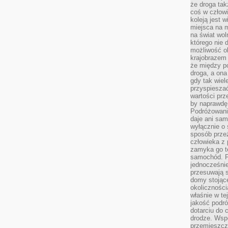
że droga ta
coś w człowi
koleją jest 
miejsca na m
na świat wol
którego nie 
możliwość ob
krajobrazem 
że między po
droga, a on
gdy tak wie
przyspieszać
wartości prz
by naprawdę
Podróżowani
daje ani sam
wyłącznie o 
sposób prze
człowieka z p
zamyka go te
samochód. Po
jednocześni
przesuwają s
domy stojące
okolicznośc
właśnie w te
jakość podró
dotarciu do 
drodze. Wsp
przemieszcza