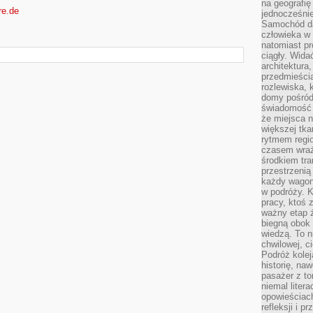
na geografię
re.de
jednocześnie
Samochód da
człowieka w 
natomiast p
ciągły. Widać
architektura,
przedmieści
rozlewiska,
domy pośród 
świadomość o
że miejsca n
większej tkan
rytmem regio
czasem wraże
środkiem tra
przestrzenią
każdy wago
w podróży. K
pracy, ktoś 
ważny etap ż
biegną obok 
wiedzą. To 
chwilowej, ci
Podróż kolej
historię, na
pasażer z to
niemal liter
opowieściach
refleksji i 