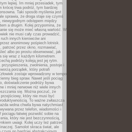
 tym lepiej. Im mniej przesiadek, tym
m krócej trwa podróż, tym bardziej
ensowna. Taki sposób myślenia jest
ale sprawia, że droga staje się czymś
a, niewygodnym odstępem między
tem a drugim. Kolej przypomina, że
anie się może mieć własną wartość. W
wiek nie musi cały czas prowadzić,
 ruch innych kierowców ani
przez anonimowy pośpiech lotnisk.
, patrzeć przez okno, rozmawiać,
leć albo po prostu obserwować, jak
a się wraz z każdym kilometrem.
echą podróży koleją jest jej rytm.
, przyspieszenia, zwolnienia, postoje i
worzą porządek, który potrafi
Człowiek zostaje wprowadzony w tempo
zienny bieg spraw. Nawet jeśli pociąg
ko, doświadczenie podróży bywa
nne i mniej nerwowe niż wiele innych
eszczania się. Można poczuć, że
s przejściowy, który nie musi być
produktywnością. To ważne zwłaszcza
każda wolna chwila bywa natychmiast
wywana przez telefon, wiadomości i
 pociągu łatwiej pozwolić sobie na
enia, który nie jest bezczynnością,
nkiem uwagi. Kolej uczy też patrzeć
 inaczej. Samolot skraca świat, ale
 czyni go bardziej abstrakcyjnym.