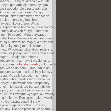
 inaczej. Samolot skraca świat, ale
 czyni go bardziej abstrakcyjnym.
je swobodę, ale często zamyka
koncentracji na trasie. Pociąg
rowadzi przez przestrzeń w sposób
, jak zmienia się krajobraz,
 światło i kolor ziemi. Widać
a, zapomniane bocznice, małe dworce,
 kominy dawnych fabryk i samotne
pól. To podróż, która przywraca
dległości. Pozwala lepiej zrozumieć,
ie są punktami na mapie, ale częścią
ki, połączonej torami, historią i
nów. W połowie takiej drogi rodzi się
nie, że pociąg jest czymś więcej niż
nsportu. Staje się ruchomą
 obserwacji, rozmowy i myślenia, a
n przypomina
katalog wiedzy
o ludziach
toś wraca do domu, ktoś jedzie do
zaczyna wakacje, a ktoś inny kończy
ycia. Przez kilka godzin ich drogi
siebie, choć zwykle nic o sobie nie
niezwykłe doświadczenie wspólnoty
chej i nietrwałej, ale bardzo ludzkiej.
ą przypomina, że każdy niesie własną
wet jeśli z zewnątrz wygląda jak zwykły
rbą i biletem. Pociąg ma także wymiar
acki. Od dawna pojawiał się w
 jako miejsce spotkań, rozstań,
przemiany. Nie bez powodu. W podróży