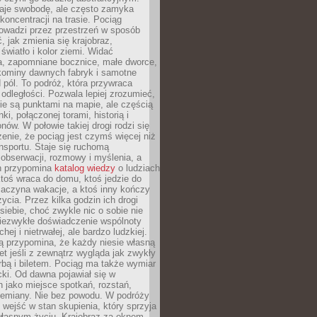
je swobodę, ale często zamyka
koncentracji na trasie. Pociąg
rowadzi przez przestrzeń w sposób
, jak zmienia się krajobraz,
 światło i kolor ziemi. Widać
a, zapomniane bocznice, małe dworce,
 kominy dawnych fabryk i samotne
pól. To podróż, która przywraca
dległości. Pozwala lepiej zrozumieć,
ie są punktami na mapie, ale częścią
ki, połączonej torami, historią i
nów. W połowie takiej drogi rodzi się
nie, że pociąg jest czymś więcej niż
nsportu. Staje się ruchomą
 obserwacji, rozmowy i myślenia, a
n przypomina
katalog wiedzy
o ludziach
toś wraca do domu, ktoś jedzie do
zaczyna wakacje, a ktoś inny kończy
ycia. Przez kilka godzin ich drogi
siebie, choć zwykle nic o sobie nie
niezwykłe doświadczenie wspólnoty
chej i nietrwałej, ale bardzo ludzkiej.
ą przypomina, że każdy niesie własną
wet jeśli z zewnątrz wygląda jak zwykły
rbą i biletem. Pociąg ma także wymiar
acki. Od dawna pojawiał się w
 jako miejsce spotkań, rozstań,
przemiany. Nie bez powodu. W podróży
j wejść w stan skupienia, który sprzyja
własnym życiu. Krajobraz za oknem