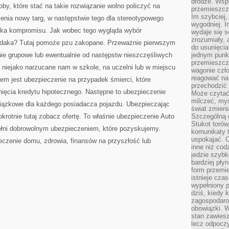
drodze. Wsp
by, które stać na takie rozwiązanie wolno policzyć na
przemieszcza
Im szybciej,
zenia nowy targ, w następstwie tego dla stereotypowego
wygodniej. I
tuka kompromisu. Jak wobec tego wygląda wybór
wydaje się s
zrozumiały, 
odaka? Tutaj pomoże pzu zakopane. Przeważnie pierwszym
do usunięci
ie grupowe lub ewentualnie od następstw nieszczęśliwych
jednym punk
przemieszcz
 niejako narzucane nam w szkole, na uczelni lub w miejscu
wagonie czło
reagować na
m jest ubezpieczenie na przypadek śmierci, które
przechodzić 
nięcia kredytu hipotecznego. Następne to ubezpieczenie
Może czytać
milczeć, myś
wiązkowe dla każdego posiadacza pojazdu. Ubezpieczając
świat zmieni
krotnie tutaj zobacz ofertę. To właśnie ubezpieczenie Auto
Szczególną c
Stukot torów
łni dobrowolnym ubezpieczeniem, które pozyskujemy.
komunikaty t
uspokajać. 
eczenie domu, zdrowia, finansów na przyszłość lub
inne niż cod
jedzie szyb
bardziej pły
form przemi
istnieje cza
wypełniony 
dziś, kiedy 
zagospodaro
obowiązki. W
stan zawiesz
lecz odpoczy