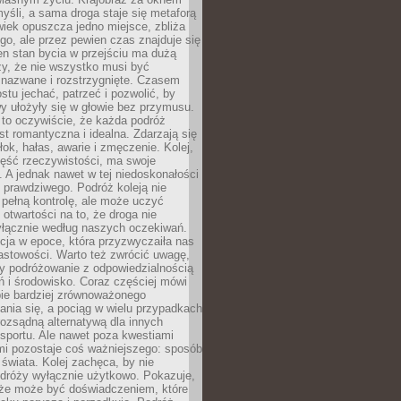
yśli, a sama droga staje się metaforą
iek opuszcza jedno miejsce, zbliża
ego, ale przez pewien czas znajduje się
n stan bycia w przejściu ma dużą
zy, że nie wszystko musi być
 nazwane i rozstrzygnięte. Czasem
ostu jechać, patrzeć i pozwolić, by
y ułożyły się w głowie bez przymusu.
to oczywiście, że każda podróż
st romantyczna i idealna. Zdarzają się
łok, hałas, awarie i zmęczenie. Kolej,
zęść rzeczywistości, ma swoje
. A jednak nawet w tej niedoskonałości
ś prawdziwego. Podróż koleją nie
pełną kontrolę, ale może uczyć
i otwartości na to, że droga nie
yłącznie według naszych oczekiwań.
cja w epoce, która przyzwyczaiła nas
astowości. Warto też zwrócić uwagę,
zy podróżowanie z odpowiedzialnością
ń i środowisko. Coraz częściej mówi
bie bardziej zrównoważonego
nia się, a pociąg w wielu przypadkach
rozsądną alternatywą dla innych
sportu. Ale nawet poza kwestiami
mi pozostaje coś ważniejszego: sposób
świata. Kolej zachęca, by nie
odróży wyłącznie użytkowo. Pokazuje,
kże może być doświadczeniem, które