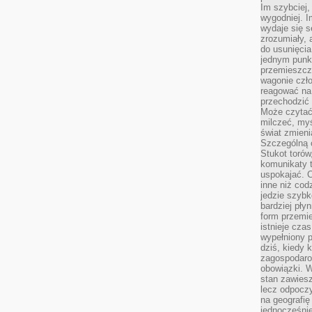
Im szybciej,
wygodniej. I
wydaje się s
zrozumiały, 
do usunięci
jednym punk
przemieszcz
wagonie czło
reagować na
przechodzić 
Może czytać
milczeć, myś
świat zmieni
Szczególną c
Stukot torów
komunikaty t
uspokajać. 
inne niż cod
jedzie szyb
bardziej pły
form przemi
istnieje cza
wypełniony 
dziś, kiedy 
zagospodaro
obowiązki. W
stan zawiesz
lecz odpoczy
na geografię
jednocześnie