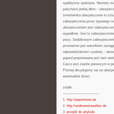
spalibyśmy spokojnie. Niestety oso
paluchach jednej dłoni – ubezpiec
śmiertelnika ubezpieczenie to sz
zabezpieczenia przez typowego r
ubezpieczeniem jest zabezpieczen
wypadków. Jest to zabezpieczenie
pracy. Dodatkowym zabezpieczenie
przeważnie jest warunkiem zaciąg
odpowiedzialności cywilnej – obo
pojazd proponowane jest nam wielo
Casco jest zwykle pierwszym w pe
Później decydujemy się na ubezpi
ewentualnie dzieci.
źródło:
———————————
1.
http://pepshmere.de
2.
http://anderereisewelten.de
3.
przejdź do artykułu