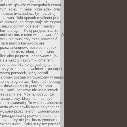
ółczesność nauczyła nas myśleć o
niu się głównie w kategoriach czasu.
 tym lepiej. Im mniej przesiadek, tym
m krócej trwa podróż, tym bardziej
ensowna. Taki sposób myślenia jest
ale sprawia, że droga staje się czymś
a, niewygodnym odstępem między
tem a drugim. Kolej przypomina, że
anie się może mieć własną wartość. W
wiek nie musi cały czas prowadzić,
 ruch innych kierowców ani
przez anonimowy pośpiech lotnisk.
, patrzeć przez okno, rozmawiać,
leć albo po prostu obserwować, jak
a się wraz z każdym kilometrem.
echą podróży koleją jest jej rytm.
, przyspieszenia, zwolnienia, postoje i
worzą porządek, który potrafi
Człowiek zostaje wprowadzony w tempo
zienny bieg spraw. Nawet jeśli pociąg
ko, doświadczenie podróży bywa
nne i mniej nerwowe niż wiele innych
eszczania się. Można poczuć, że
s przejściowy, który nie musi być
produktywnością. To ważne zwłaszcza
każda wolna chwila bywa natychmiast
wywana przez telefon, wiadomości i
 pociągu łatwiej pozwolić sobie na
enia, który nie jest bezczynnością,
nkiem uwagi. Kolej uczy też patrzeć